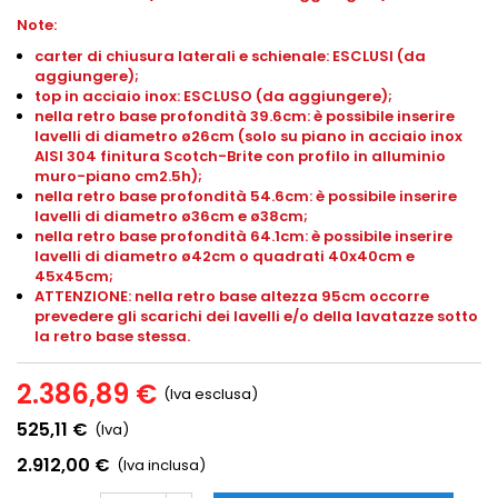
Note:
carter di chiusura laterali e schienale: ESCLUSI (da
aggiungere);
top in acciaio inox: ESCLUSO (da aggiungere);
nella retro base profondità 39.6cm: è possibile inserire
lavelli di diametro ø26cm (solo su piano in acciaio inox
AISI 304 finitura Scotch-Brite con profilo in alluminio
muro-piano
cm2.5h
);
nella retro base profondità 54.6cm: è possibile inserire
lavelli di diametro ø36cm e ø38cm;
nella retro base profondità 64.1cm: è possibile inserire
lavelli di diametro ø42cm o quadrati 40x40cm e
45x45cm;
ATTENZIONE: nella retro base altezza 95cm occorre
prevedere gli scarichi dei lavelli e/o della lavatazze sotto
la retro base stessa.
2.386,89 €
(Iva esclusa)
525,11 €
(Iva)
2.912,00 €
(Iva inclusa)