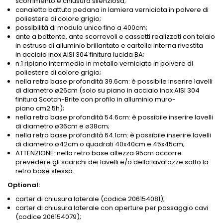
scorrimento e chiusura silenziosa;
canaletta battuta pedana in lamiera verniciata in polvere di
poliestere di colore grigio;
possibilità di modulo unico fino a 400cm;
ante a battente, ante scorrevoli e cassetti realizzati con telaio
in estruso di alluminio brillantato e cartella interna rivestita
in acciaio inox AISI 304 finitura lucida BA;
n.1 ripiano intermedio in metallo verniciato in polvere di
poliestere di colore grigio;
nella retro base profondità 39.6cm: è possibile inserire lavelli
di diametro ø26cm (solo su piano in acciaio inox AISI 304
finitura Scotch-Brite con profilo in alluminio muro-
piano
cm2.5h
);
nella retro base profondità 54.6cm: è possibile inserire lavelli
di diametro ø36cm e ø38cm;
nella retro base profondità 64.1cm: è possibile inserire lavelli
di diametro ø42cm o quadrati 40x40cm e 45x45cm;
ATTENZIONE: nella retro base altezza 95cm occorre
prevedere gli scarichi dei lavelli e/o della lavatazze sotto la
retro base stessa.
Optional:
carter di chiusura laterale (codice 206154081);
carter di chiusura laterale con aperture per passaggio cavi
(codice 206154079);