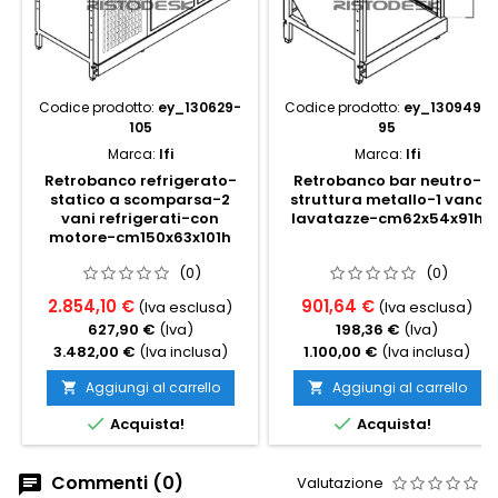
Codice prodotto:
ey_130629-
Codice prodotto:
ey_130949-
105
95
Marca:
Ifi
Marca:
Ifi
Retrobanco refrigerato-
Retrobanco bar neutro-
statico a scomparsa-2
struttura metallo-1 vano
vani refrigerati-con
lavatazze-cm62x54x91h
motore-cm150x63x101h
(0)
(0)
2.854,10 €
901,64 €
(Iva esclusa)
(Iva esclusa)
627,90 €
(Iva)
198,36 €
(Iva)
3.482,00 €
(Iva inclusa)
1.100,00 €
(Iva inclusa)
Aggiungi al carrello
Aggiungi al carrello




Acquista!
Acquista!
Commenti (0)
Valutazione