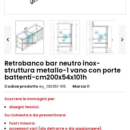


Retrobanco bar neutro inox-
struttura metallo-1 vano con porte
battenti-cm200x54x101h
Codice prodotto
ey_130351-105
Marca
Ifi
Scorrere le immagini per:
disegni
tecnici.
S
u richiesta e da preventivare:
fuori misura;
accessori vari (da detrarre o da aggiungere).