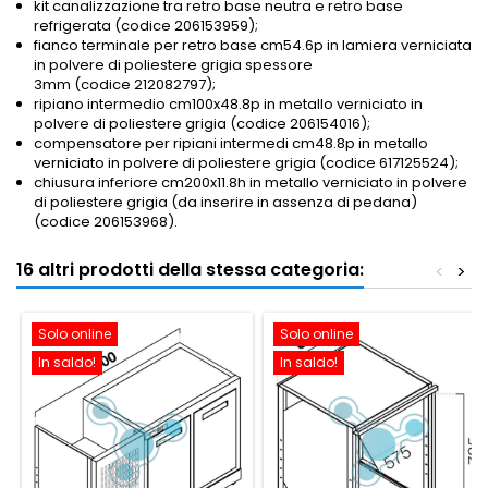
kit canalizzazione tra retro base neutra e retro base
refrigerata (codice 206153959);
fianco terminale per retro base cm54.6p in lamiera verniciata
in polvere di poliestere grigia spessore
3mm (codice 212082797);
ripiano intermedio cm100x48.8p in metallo verniciato in
polvere di poliestere grigia (codice 206154016);
compensatore per ripiani intermedi cm48.8p in metallo
verniciato in polvere di poliestere grigia (codice 617125524)
;
chiusura inferiore cm200x11.8h in metallo verniciato in polvere
di poliestere grigia (da inserire in assenza di pedana)
(codice 206153968).
16 altri prodotti della stessa categoria:
<
>
Solo online
Solo online
In saldo!
In saldo!