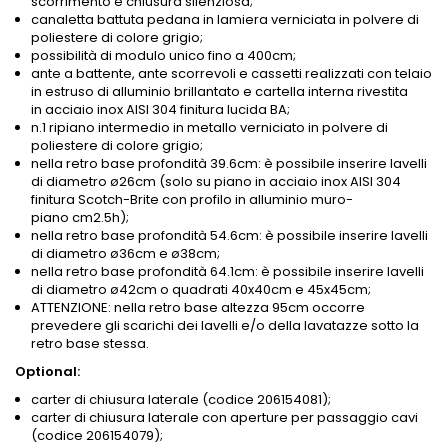
scorrimento e chiusura silenziosa;
canaletta battuta pedana in lamiera verniciata in polvere di
poliestere di colore grigio;
possibilità di modulo unico fino a 400cm;
ante a battente, ante scorrevoli e cassetti realizzati con telaio
in estruso di alluminio brillantato e cartella interna rivestita
in acciaio inox AISI 304 finitura lucida BA;
n.1 ripiano intermedio in metallo verniciato in polvere di
poliestere di colore grigio;
nella retro base profondità 39.6cm: è possibile inserire lavelli
di diametro ø26cm (solo su piano in acciaio inox AISI 304
finitura Scotch-Brite con profilo in alluminio muro-
piano cm2.5h);
nella retro base profondità 54.6cm: è possibile inserire lavelli
di diametro ø36cm e ø38cm;
nella retro base profondità 64.1cm: è possibile inserire lavelli
di diametro ø42cm o quadrati 40x40cm e 45x45cm;
ATTENZIONE: nella retro base altezza 95cm occorre
prevedere gli scarichi dei lavelli e/o della lavatazze sotto la
retro base stessa.
Optional:
carter di chiusura laterale (codice 206154081);
carter di chiusura laterale con aperture per passaggio cavi
(codice 206154079);