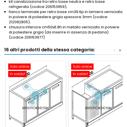
kit canalizzazione tra retro base neutra e retro base
refrigerata (codice 206153959);
fianco terminale per retro base cm39.6p in lamiera verniciata
in polvere di poliestere grigia spessore 3mm (codice
212082805);
chiusura inferiore cm50x6.8h in metallo verniciato in polvere
di poliestere grigia (da inserire in assenza di pedana)
(codice 206153977).
16 altri prodotti della stessa categoria:
<
>
Solo online
Solo online
In saldo!
In saldo!