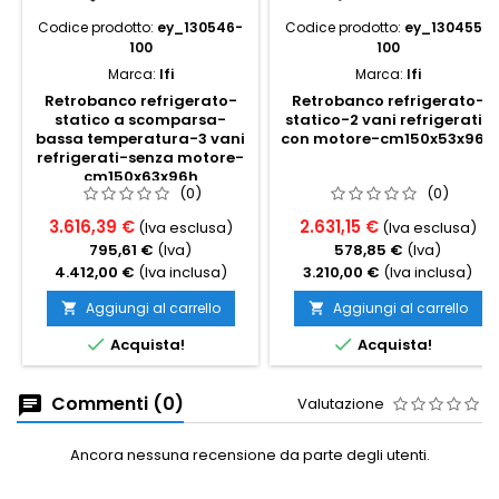
Codice prodotto:
ey_130546-
Codice prodotto:
ey_130455-
100
100
Marca:
Ifi
Marca:
Ifi
Retrobanco refrigerato-
Retrobanco refrigerato-
statico a scomparsa-
statico-2 vani refrigerati-
bassa temperatura-3 vani
con motore-cm150x53x96h
refrigerati-senza motore-
cm150x63x96h
(0)
(0)
3.616,39 €
2.631,15 €
(Iva esclusa)
(Iva esclusa)
795,61 €
(Iva)
578,85 €
(Iva)
4.412,00 €
(Iva inclusa)
3.210,00 €
(Iva inclusa)
Aggiungi al carrello
Aggiungi al carrello




Acquista!
Acquista!
Commenti (0)
Valutazione
Ancora nessuna recensione da parte degli utenti.