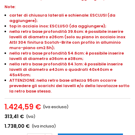
Note:
carter di chiusura laterali e schienale: ESCLUSI (da
aggiungere);
top in acciaio inox: ESCLUSO (da aggiungere);
nella retro base profondità 39.6cm: è possibile inserire
lavelli di diametro ø26cm (solo su piano in acciaio inox
AISI 304 finitura Scotch-Brite con profilo in alluminio
muro-piano cm2.5h);
nella retro base profondità 54.6cm: è possibile inserire
lavelli di diametro ø36cm e ø38cm;
nella retro base profondità 64.1cm: è possibile inserire
lavelli di diametro ø42cm o quadrati 40x40cm e
45x45cm;
ATTENZIONE: nella retro base altezza 95cm occorre
prevedere gli scarichi dei lavelli e/o della lavatazze sotto
la retro base stessa.
1.424,59 €
(Iva esclusa)
313,41 €
(Iva)
1.738,00 €
(Iva inclusa)