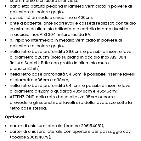
scorrimento e chiusura silenziosa;
canaletta battuta pedana in lamiera verniciata in polvere di
poliestere di colore grigio;
possibilità di modulo unico fino a 400cm;
ante a battente, ante scorrevoli e cassetti realizzati con telaio
in estruso di alluminio brillantato e cartella interna rivestita
in acciaio inox AISI 304 finitura lucida BA;
n.1 ripiano intermedio in metallo verniciato in polvere di
poliestere di colore grigio;
nella retro base profondità 39.6cm: è possibile inserire lavelli
di diametro ø26cm (solo su piano in acciaio inox AISI 304
finitura Scotch-Brite con profilo in alluminio muro-
piano
cm2.5h
);
nella retro base profondità 54.6cm: è possibile inserire lavelli
di diametro ø36cm e ø38cm;
nella retro base profondità 64.1cm: è possibile inserire lavelli
di diametro ø42cm o quadrati 40x40cm e 45x45cm;
ATTENZIONE: nella retro base altezza 95cm occorre
prevedere gli scarichi dei lavelli e/o della lavatazze sotto la
retro base stessa.
Optional:
carter di chiusura laterale (codice 206154081);
carter di chiusura laterale con aperture per passaggio cavi
(codice 206154079);