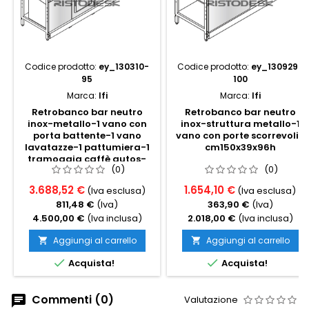
Codice prodotto:
ey_130310-
Codice prodotto:
ey_130929-
95
100
Marca:
Ifi
Marca:
Ifi
Retrobanco bar neutro
Retrobanco bar neutro
inox-metallo-1 vano con
inox-struttura metallo-1
porta battente-1 vano
vano con porte scorrevoli-
lavatazze-1 pattumiera-1
cm150x39x96h
tramoggia caffè autos-
(0)
(0)
cm225x64x91h
3.688,52 €
1.654,10 €
(Iva esclusa)
(Iva esclusa)
811,48 €
(Iva)
363,90 €
(Iva)
4.500,00 €
(Iva inclusa)
2.018,00 €
(Iva inclusa)
Aggiungi al carrello
Aggiungi al carrello




Acquista!
Acquista!
Commenti (0)
Valutazione