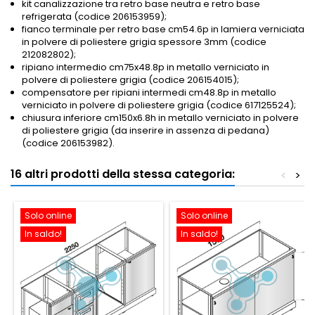
kit canalizzazione tra retro base neutra e retro base
refrigerata (codice 206153959);
fianco terminale per retro base cm54.6p in lamiera verniciata
in polvere di poliestere grigia spessore 3mm (codice
212082802);
ripiano intermedio cm75x48.8p in metallo verniciato in
polvere di poliestere grigia (codice 206154015);
compensatore per ripiani intermedi cm48.8p in metallo
verniciato in polvere di poliestere grigia (codice 617125524)
;
chiusura inferiore cm150x6.8h in metallo verniciato in polvere
di poliestere grigia (da inserire in assenza di pedana)
(codice 206153982).
16 altri prodotti della stessa categoria:
<
>
Solo online
Solo online
In saldo!
In saldo!