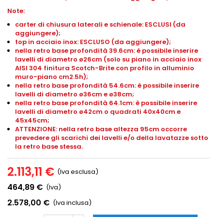
Note:
carter di chiusura laterali e schienale: ESCLUSI (da
aggiungere);
top in acciaio inox: ESCLUSO (da aggiungere);
nella retro base profondità 39.6cm: è possibile inserire
lavelli di diametro ø26cm (solo su piano in acciaio inox
AISI 304 finitura Scotch-Brite con profilo in alluminio
muro-piano cm2.5h);
nella retro base profondità 54.6cm: è possibile inserire
lavelli di diametro ø36cm e ø38cm;
nella retro base profondità 64.1cm: è possibile inserire
lavelli di diametro ø42cm o quadrati 40x40cm e
45x45cm;
ATTENZIONE: nella retro base altezza 95cm occorre
prevedere gli scarichi dei lavelli e/o della lavatazze sotto
la retro base stessa.
2.113,11 €
(Iva esclusa)
464,89 €
(Iva)
2.578,00 €
(Iva inclusa)