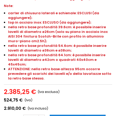
Note:
carter di chiusura laterali e schienale: ESCLUSI (da
aggiungere);
top in acciaio inox: ESCLUSO (da aggiungere);
nella retro base profondità 39.6cm: è possibile inserire
lavelli di diametro ø26cm (solo su piano in acciaio inox
AISI 304 finitura Scotch-Brite con profilo in alluminio
muro-piano
cm2.5h
);
nella retro base profondità 54.6cm: è possibile inserire
lavelli di diametro ø36cm e ø38cm;
nella retro base profondità 64.1cm: è possibile inserire
lavelli di diametro ø42cm o quadrati 40x40cm e
45x45cm;
ATTENZIONE: nella retro base altezza 95cm occorre
prevedere gli scarichi dei lavelli e/o della lavatazze sotto
la retro base stessa.
2.385,25 €
(Iva esclusa)
524,75 €
(Iva)
2.910,00 €
(Iva inclusa)