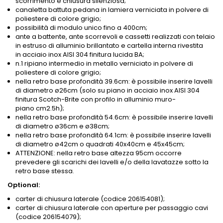
scorrimento e chiusura silenziosa;
canaletta battuta pedana in lamiera verniciata in polvere di
poliestere di colore grigio;
possibilità di modulo unico fino a 400cm;
ante a battente, ante scorrevoli e cassetti realizzati con telaio
in estruso di alluminio brillantato e cartella interna rivestita
in acciaio inox AISI 304 finitura lucida BA;
n.1 ripiano intermedio in metallo verniciato in polvere di
poliestere di colore grigio;
nella retro base profondità 39.6cm: è possibile inserire lavelli
di diametro ø26cm (solo su piano in acciaio inox AISI 304
finitura Scotch-Brite con profilo in alluminio muro-
piano
cm2.5h
);
nella retro base profondità 54.6cm: è possibile inserire lavelli
di diametro ø36cm e ø38cm;
nella retro base profondità 64.1cm: è possibile inserire lavelli
di diametro ø42cm o quadrati 40x40cm e 45x45cm;
ATTENZIONE: nella retro base altezza 95cm occorre
prevedere gli scarichi dei lavelli e/o della lavatazze sotto la
retro base stessa.
Optional:
carter di chiusura laterale (codice 206154081);
carter di chiusura laterale con aperture per passaggio cavi
(codice 206154079);