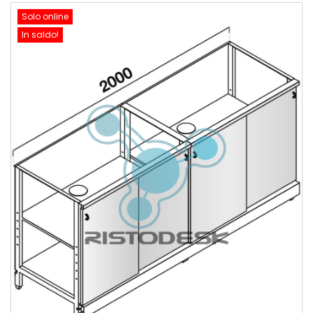
Solo online
In saldo!