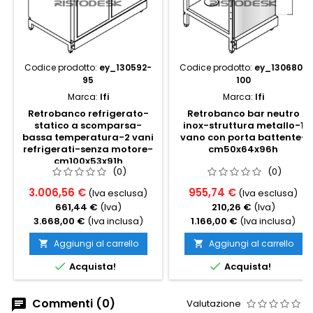
Codice prodotto:
ey_130592-
Codice prodotto:
ey_130680-
95
100
Marca:
Ifi
Marca:
Ifi
Retrobanco refrigerato-
Retrobanco bar neutro
statico a scomparsa-
inox-struttura metallo-1
bassa temperatura-2 vani
vano con porta battente-
refrigerati-senza motore-
cm50x64x96h
cm100x53x91h
(0)
(0)
3.006,56 €
955,74 €
(Iva esclusa)
(Iva esclusa)
661,44 €
(Iva)
210,26 €
(Iva)
3.668,00 €
(Iva inclusa)
1.166,00 €
(Iva inclusa)
Aggiungi al carrello
Aggiungi al carrello




Acquista!
Acquista!
Commenti (0)
Valutazione