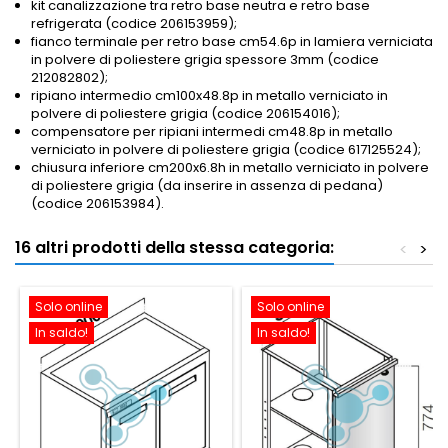
kit canalizzazione tra retro base neutra e retro base
refrigerata (codice 206153959);
fianco terminale per retro base cm54.6p in lamiera verniciata
in polvere di poliestere grigia spessore 3mm (codice
212082802);
ripiano intermedio cm100x48.8p in metallo verniciato in
polvere di poliestere grigia (codice 206154016);
compensatore per ripiani intermedi cm48.8p in metallo
verniciato in polvere di poliestere grigia (codice 617125524)
;
chiusura inferiore cm200x6.8h in metallo verniciato in polvere
di poliestere grigia (da inserire in assenza di pedana)
(codice 206153984).
16 altri prodotti della stessa categoria:
<
>
Solo online
Solo online
In saldo!
In saldo!