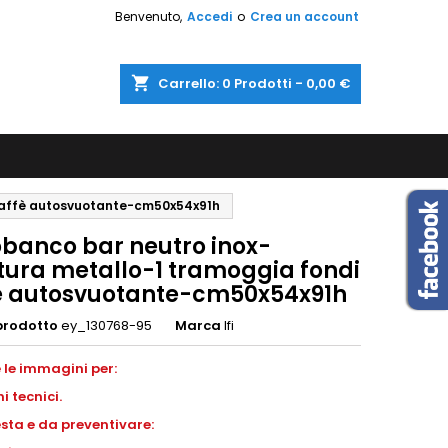
Benvenuto,
Accedi
o
Crea un account
shopping_cart
Carrello:
0
Prodotti - 0,00 €
 caffè autosvuotante-cm50x54x91h
obanco bar neutro inox-
ttura metallo-1 tramoggia fondi
è autosvuotante-cm50x54x91h
prodotto
ey_130768-95
Marca
Ifi
 le immagini per:
ni
tecnici.
esta e da preventivare: