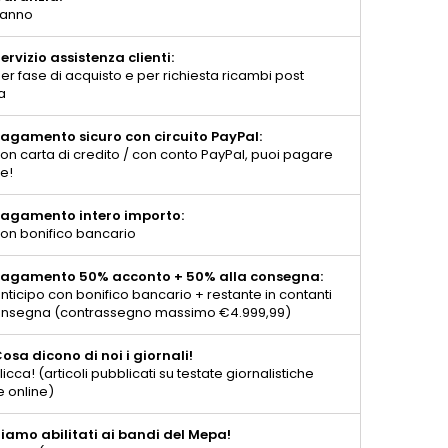
 anno
ervizio assistenza clienti:
er fase di acquisto e per richiesta ricambi post
a
agamento sicuro con circuito PayPal:
on carta di credito / con conto PayPal, puoi pagare
te!
agamento intero importo:
on bonifico bancario
agamento 50% acconto + 50% alla consegna:
nticipo con bonifico bancario + restante in contanti
consegna (contrassegno massimo €4.999,99)
osa dicono di noi i giornali!
licca! (articoli pubblicati su testate giornalistiche
e online)
iamo abilitati ai bandi del Mepa!