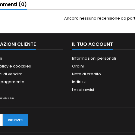
menti (0)
Ancora nessuna recensione da parte
AZIONI CLIENTE
IL TUO ACCOUNT
ni
Informazioni personali
olicy e coockies
Ordini
i di vendita
Note di credito
i pagamento
Indirizzi
I miei avvisi
 recesso