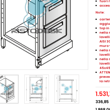
fuori 
access
Note:
carter
aggiu
top in
nella 
lavell
AISI 3
muro
nella 
lavel
nella 
lavel
45x4
ATTEN
preved
la ret
1.531
336,85
1.868,0