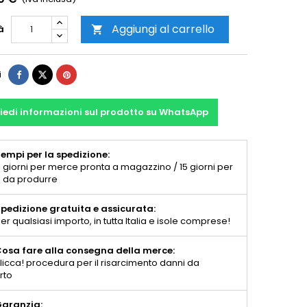
Aggiungi al carrello
à

i
iedi informazioni sul prodotto su WhatsApp
empi per la spedizione:
 giorni per merce pronta a magazzino / 15 giorni per
 da produrre
pedizione gratuita e assicurata:
er qualsiasi importo, in tutta Italia e isole comprese!
osa fare alla consegna della merce:
licca! procedura per il risarcimento danni da
rto
aranzia: