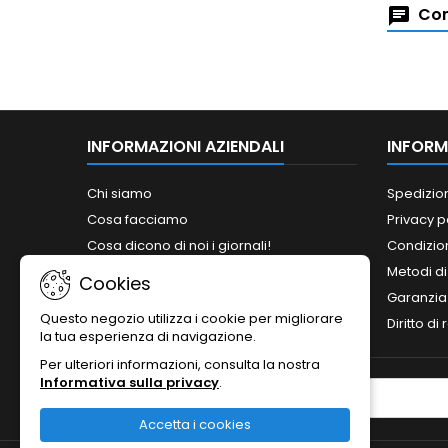
Com
INFORMAZIONI AZIENDALI
INFORM
Chi siamo
Spedizio
Cosa facciamo
Privacy p
Cosa dicono di noi i giornali!
Condizion
Siamo abilitati ai bandi del MePA!
Metodi d
Cookies
Orari
Garanzia
Questo negozio utilizza i cookie per migliorare
Contattaci
Diritto di
la tua esperienza di navigazione.
Per ulteriori informazioni, consulta la nostra
Informativa sulla privacy
.
NEWSLETTER
Accetta i cookies