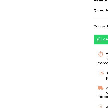
Quantit
Condivid
Ch
T
4
merce
S
p
C
c
traspo
G