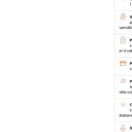
1
S
p
vendit
P
c
in 3 ra
P
c
P
a
alla 
C
c
italian
S