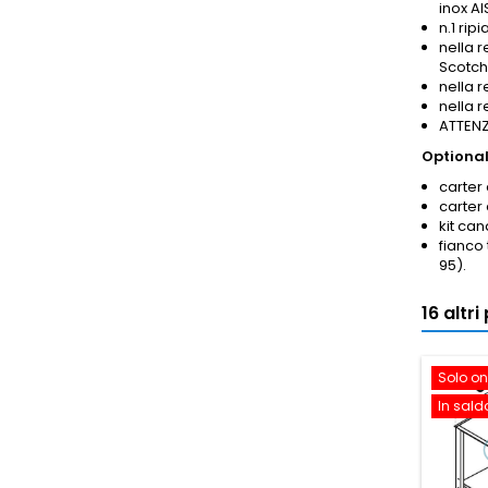
inox AI
n.1 rip
nella r
Scotch
nella 
nella 
ATTENZI
Optional
carter 
carter
kit ca
fianco
95).
16 altr
Solo on
In sald