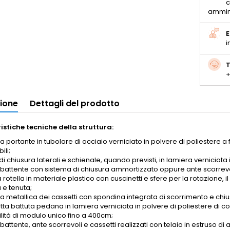
c
ammin
E
i
T
+
zione
Dettagli del prodotto
istiche tecniche della struttura:
ra portante in tubolare di acciaio verniciato in polvere di poliestere a
ili;
di chiusura laterali e schienale, quando previsti, in lamiera verniciata 
 battente con sistema di chiusura ammortizzato oppure ante scorrevoli
rotella in materiale plastico con cuscinetti e sfere per la rotazione, i
 e tenuta;
ra metallica dei cassetti con spondina integrata di scorrimento e chiu
ta battuta pedana in lamiera verniciata in polvere di poliestere di co
ilità di modulo unico fino a 400cm;
battente, ante scorrevoli e cassetti realizzati con telaio in estruso di al