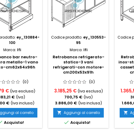
prodotto:
ey_130884-
Codice prodotto:
ey_130553-
Codice p
100
95
Marca:
Ifi
Marca:
Ifi
banco bar neutro-
Retrobanco refrigerato-
Retro
ura metallo-1 vano
statico-3 vani
inox-st
to-cm62x64x96h
refrigerati-con motore-
casset
cm200x53x91h
c
(0)
(0)
79 €
3.185,25 €
1.365,
(Iva esclusa)
(Iva esclusa)
183,21 €
(Iva)
700,75 €
(Iva)
3
,00 €
(Iva inclusa)
3.886,00 €
(Iva inclusa)
1.666
ggiungi al carrello
Aggiungi al carrello
Ag




Acquista!
Acquista!