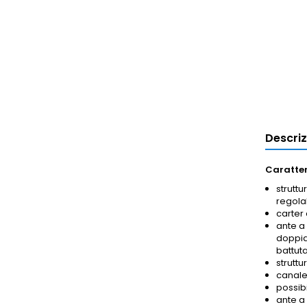
Descri
Caratter
struttu
regolab
carter 
ante a
doppia 
battuta
struttu
canalet
possib
ante a 