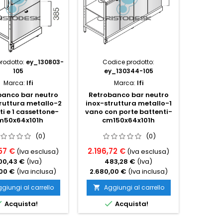
rodotto:
ey_130803-
Codice prodotto:
Codice p
105
ey_130344-105
Marca:
Ifi
Marca:
Ifi
banco bar neutro
Retrobanco bar neutro
Retrob
ruttura metallo-2
inox-struttura metallo-1
inox-st
ti e 1 cassettone-
vano con porte battenti-
va
m50x64x101h
cm150x64x101h
scorrev
(0)
(0)
57 €
2.196,72 €
1.529,
(Iva esclusa)
(Iva esclusa)
00,43 €
(Iva)
483,28 €
(Iva)
33
,00 €
(Iva inclusa)
2.680,00 €
(Iva inclusa)
1.866,
giungi al carrello
Aggiungi al carrello
Ag




Acquista!
Acquista!