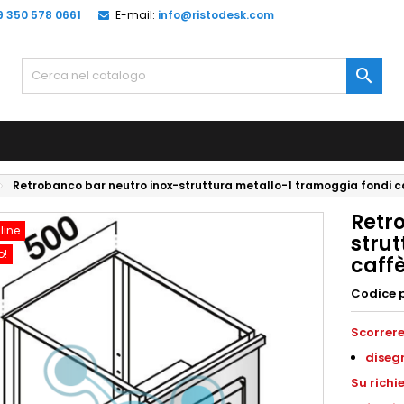
9 350 578 0661
E-mail:
info@ristodesk.com

Retrobanco bar neutro inox-struttura metallo-1 tramoggia fondi
Retr
line
stru
o!
caff
Codice 
Scorrere
diseg
S
u richi