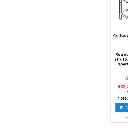
Codice 
Retro
strutt
aper
832,
1.016
A
