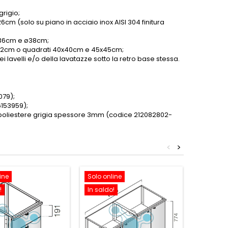
grigio;
6cm (solo su piano in acciaio inox AISI 304 finitura
 ø36cm e ø38cm;
o ø42cm o quadrati 40x40cm e 45x45cm;
 lavelli e/o della lavatazze sotto la retro base stessa.
079);
6153959);
i poliestere grigia spessore 3mm (codice 212082802-
<
>
ine
Solo online
Solo onl
!
In saldo!
In saldo!