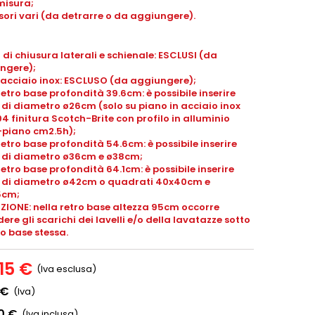
misura;
ori vari (da detrarre o da aggiungere).
 di chiusura laterali e schienale: ESCLUSI (da
ngere);
 acciaio inox: ESCLUSO (da aggiungere);
retro base profondità 39.6cm: è possibile inserire
i di diametro ø26cm (solo su piano in acciaio inox
04 finitura Scotch-Brite con profilo in alluminio
-piano
cm2.5h
);
retro base profondità 54.6cm: è possibile inserire
li di diametro ø36cm e ø38cm;
retro base profondità 64.1cm: è possibile inserire
li di diametro ø42cm o quadrati 40x40cm e
5cm;
ZIONE: nella retro base altezza 95cm occorre
ere gli scarichi dei lavelli e/o della lavatazze sotto
ro base stessa.
,15 €
(Iva esclusa)
 €
(Iva)
0 €
(Iva inclusa)