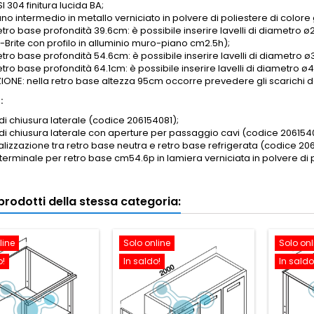
SI 304 finitura lucida BA;
iano intermedio in metallo verniciato in polvere di poliestere di colore 
etro base profondità 39.6cm: è possibile inserire lavelli di diametro ø2
-Brite con profilo in alluminio muro-piano
cm2.5h
);
retro base profondità 54.6cm: è possibile inserire lavelli di diametro
retro base profondità 64.1cm: è possibile inserire lavelli di diametr
ONE: nella retro base altezza 95cm occorre prevedere gli scarichi dei
:
di chiusura laterale (codice 206154081);
 di chiusura laterale con aperture per passaggio cavi (codice 206154
nalizzazione tra retro base neutra e retro base refrigerata (codice 20
 terminale per retro base cm54.6p in lamiera verniciata in polvere d
i prodotti della stessa categoria:
line
Solo online
Solo onl
o!
In saldo!
In saldo