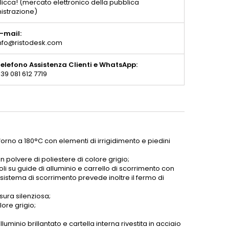
licca! (mercato elettronico della pubblica
istrazione)
-mail:
nfo@ristodesk.com
elefono Assistenza Clienti e WhatsApp:
39 081 612 7719
 forno a 180°C con elementi di irrigidimento e piedini
in polvere di poliestere di colore grigio;
 su guide di alluminio e carrello di scorrimento con
l sistema di scorrimento prevede inoltre il fermo di
sura silenziosa;
lore grigio;
luminio brillantato e cartella interna rivestita in acciaio