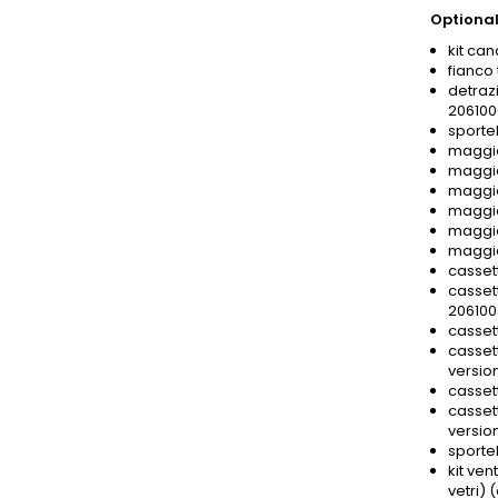
Optional
kit ca
fianco
detrazi
206100
sportel
maggio
maggio
maggio
maggio
maggio
maggio
casset
casset
206100
casset
cassett
versio
casset
cassett
versio
sporte
kit ven
vetri)