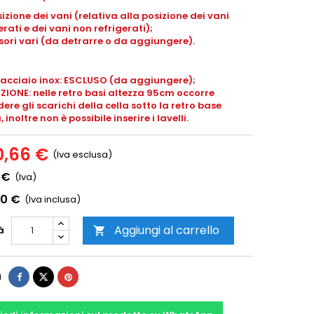
izione dei vani (relativa alla posizione dei vani
erati e dei vani non refrigerati);
ori vari (da detrarre o da aggiungere).
 acciaio inox: ESCLUSO (da aggiungere);
IONE: nelle retro basi altezza 95cm occorre
ere gli scarichi della cella sotto la retro base
 inoltre non è possibile inserire i lavelli.
0,66 €
(Iva esclusa)
 €
(Iva)
00 €
(Iva inclusa)
Aggiungi al carrello
à

i