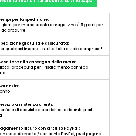
iedi informazioni sul prodotto su WhatsApp
empi per la spedizione:
 giorni per merce pronta a magazzino / 15 giorni per
 da produrre
pedizione gratuita e assicurata:
er qualsiasi importo, in tutta Italia e isole comprese!
osa fare alla consegna della merce:
licca! procedura per il risarcimento danni da
rto
aranzia:
 anno
ervizio assistenza clienti:
er fase di acquisto e per richiesta ricambi post
a
agamento sicuro con circuito PayPal:
on carta di credito / con conto PayPal, puoi pagare