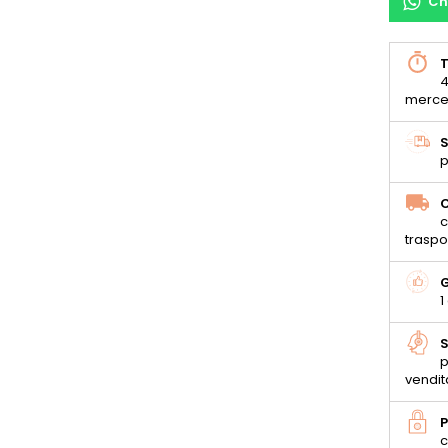
Ch
T
4
merce
S
p
C
c
traspo
G
1
S
p
vendit
P
c