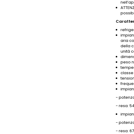
nell’ap
ATTENZI
possibil
Caratter
refrig
impian
aria c
della c
unità c
dimens
peso n
temper
classe 
tensio
freque
impian
- potenza
- resa: 5
impian
- potenza
- resa: 6