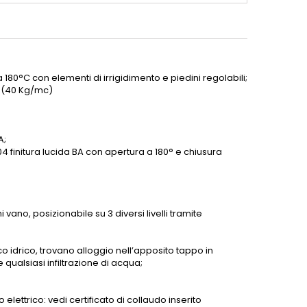
 180°C con elementi di irrigidimento e piedini regolabili;
à (40 Kg/mc)
A;
4 finitura lucida BA con apertura a 180° e chiusura
i vano, posizionabile su 3 diversi livelli tramite
co idrico, trovano alloggio nell’apposito tappo in
e qualsiasi infiltrazione di acqua;
lettrico: vedi certificato di collaudo inserito