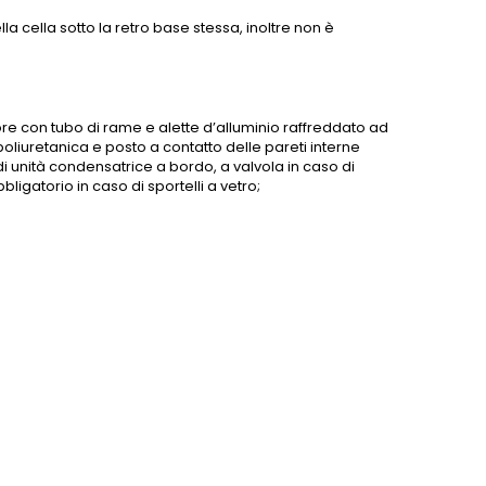
a cella sotto la retro base stessa, inoltre non è
e con tubo di rame e alette d’alluminio raffreddato ad
oliuretanica e posto a contatto delle pareti interne
 di unità condensatrice a bordo, a valvola in caso di
ligatorio in caso di sportelli a vetro;