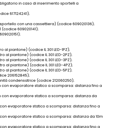
igatorio in caso di inserimento sportelli a
dice 617124241);
o sportello con una cassettiera) (codice 609020136);
) (codice 609020141);
609020151);
ro al piantone) (codice IL 301 LED-1PZ);
tro al piantone) (codice IL 301 LED-2PZ);
tro al piantone) (codice IL 301 LED-3PZ);
tro al piantone) (codice IL 301 LED-4PZ);
tro al piantone) (codice IL 301 LED-5PZ);
odice 206152845);
 unità condensatrice (codice 212060250);
m con evaporatore statico a scomparsa: distanza fino a
cm con evaporatore statico a scomparsa: distanza da
 con evaporatore statico a scomparsa: distanza fino a
m con evaporatore statico a scomparsa: distanza da 10m
 con evaporatore statico a scomparsa: distanza fino a