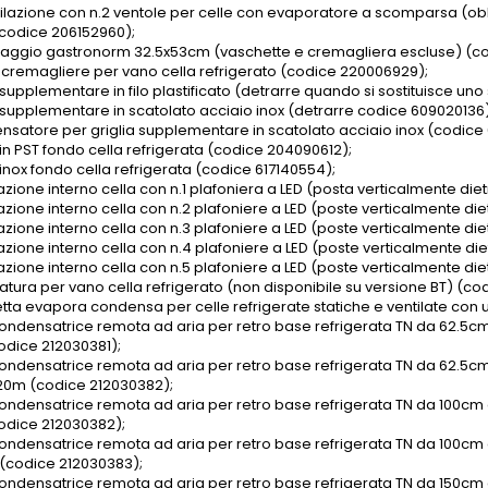
ntilazione con n.2 ventole per celle con evaporatore a scomparsa (obbl
 (codice 206152960);
zaggio gastronorm 32.5x53cm (vaschette e cremagliera escluse) (co
4 cremagliere per vano cella refrigerato (codice 220006929);
 supplementare in filo plastificato (detrarre quando si sostituisce un
a supplementare in scatolato acciaio inox (detrarre codice 609020136
satore per griglia supplementare in scatolato acciaio inox (codice 
 in PST fondo cella refrigerata (codice 204090612);
 inox fondo cella refrigerata (codice 617140554);
azione interno cella con n.1 plafoniera a LED (posta verticalmente diet
azione interno cella con n.2 plafoniere a LED (poste verticalmente die
azione interno cella con n.3 plafoniere a LED (poste verticalmente die
azione interno cella con n.4 plafoniere a LED (poste verticalmente die
azione interno cella con n.5 plafoniere a LED (poste verticalmente die
ratura per vano cella refrigerato (non disponibile su versione BT) (c
tta evapora condensa per celle refrigerate statiche e ventilate con
condensatrice remota ad aria per retro base refrigerata TN da 62.5c
odice 212030381);
condensatrice remota ad aria per retro base refrigerata TN da 62.5
20m (codice 212030382);
condensatrice remota ad aria per retro base refrigerata TN da 100cm
odice 212030382);
condensatrice remota ad aria per retro base refrigerata TN da 100c
(codice 212030383);
condensatrice remota ad aria per retro base refrigerata TN da 150cm