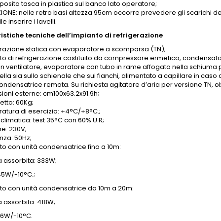
posita tasca in plastica sul banco lato operatore;
ONE: nelle retro basi altezza 95cm occorre prevedere gli scarichi dell
e inserire i lavelli.
istiche tecniche dell’impianto di refrigerazione
erazione statica con evaporatore a scomparsa (TN);
to di refrigerazione costituito da compressore ermetico, condensator
on ventilatore, evaporatore con tubo in rame affogato nella schiuma p
ella sia sullo schienale che sui fianchi, alimentato a capillare in caso
ondensatrice remota. Su richiesta agitatore d’aria per versione TN, obb
ioni esterne: cm100x63.2x91.9h;
etto: 60Kg;
atura di esercizio: +4°C/+8°C.;
climatica: test 35°C con 60% U.R;
ne: 230V;
nza: 50Hz;
to con unità condensatrice fino a 10m:
 assorbita: 333W;
45W/-10°C.;
to con unità condensatrice da 10m a 20m:
 assorbita: 418W;
76W/-10°C.