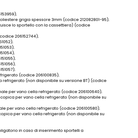
6153959);
i poliestere grigia spessore 3mm (codice 212082801-95);
uisce lo sportello con la cassettiera) (codice
 (codice 206152744);
51052);
151053);
151054);
151055);
151056);
151057);
efrigerato (codice 206100835);
a refrigerato (non disponibile su versione BT) (codice
rmale per vano cella refrigerato (codice 206100640);
scopica per vano cella refrigerato (non disponibile su
male per vano cella refrigerato (codice 206100580);
scopica per vano cella refrigerato (non disponibile su
igatorio in caso di inserimento sportelli a