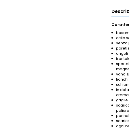
Descri
Caratter
basamen
cella 
senza 
pareti 
angoli 
frontal
sportel
magnet
vano s
fianchi
schien
in dota
cremagl
griglie
scarico
poliure
pannel
scaric
ogni ba