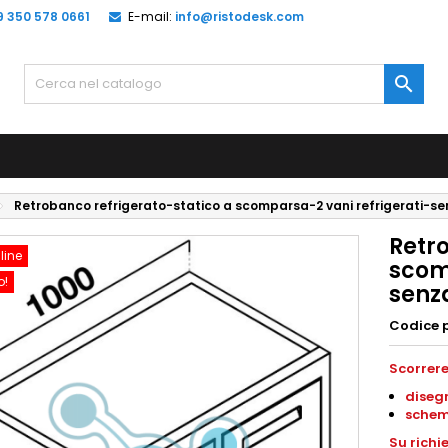
9 350 578 0661
E-mail:
info@ristodesk.com

Retrobanco refrigerato-statico a scomparsa-2 vani refrigerati-
Retr
line
scom
o!
senz
Codice 
Scorrere
disegn
schem
Su richi