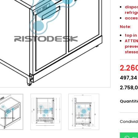
dispos
refrig
access
Note:
top in
ATTENZ
preved
stessa,
2.26
497,34
2.758,
Quantit
Condivid