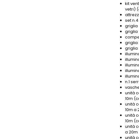
kit ve
vetri)
attrez
set n.
griglia
grigli
compen
griglia
griglia
illumin
illumin
illumin
illumin
illumin
n.1 ser
vasche
unità 
10m (c
unità 
10m a 
unità 
10m (c
unità 
a 20m 
unità 