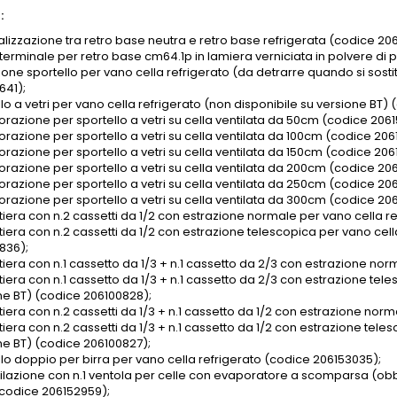
:
nalizzazione tra retro base neutra e retro base refrigerata (codice 20
 terminale per retro base cm64.1p in lamiera verniciata in polvere d
one sportello per vano cella refrigerato (da detrarre quando si sostit
641);
lo a vetri per vano cella refrigerato (non disponibile su versione BT)
razione per sportello a vetri su cella ventilata da 50cm (codice 2061
razione per sportello a vetri su cella ventilata da 100cm (codice 206
razione per sportello a vetri su cella ventilata da 150cm (codice 206
razione per sportello a vetri su cella ventilata da 200cm (codice 206
razione per sportello a vetri su cella ventilata da 250cm (codice 206
razione per sportello a vetri su cella ventilata da 300cm (codice 206
tiera con n.2 cassetti da 1/2 con estrazione normale per vano cella r
tiera con n.2 cassetti da 1/2 con estrazione telescopica per vano cell
836);
tiera con n.1 cassetto da 1/3 + n.1 cassetto da 2/3 con estrazione no
iera con n.1 cassetto da 1/3 + n.1 cassetto da 2/3 con estrazione tele
ne BT) (codice 206100828);
tiera con n.2 cassetti da 1/3 + n.1 cassetto da 1/2 con estrazione nor
iera con n.2 cassetti da 1/3 + n.1 cassetto da 1/2 con estrazione tele
ne BT) (codice 206100827);
llo doppio per birra per vano cella refrigerato (codice 206153035);
tilazione con n.1 ventola per celle con evaporatore a scomparsa (obbl
 (codice 206152959);