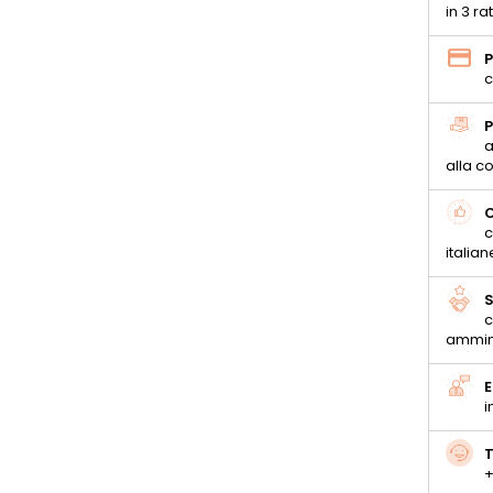
in 3 ra
P
c
P
a
alla 
C
c
italian
S
c
ammin
E
i
T
+