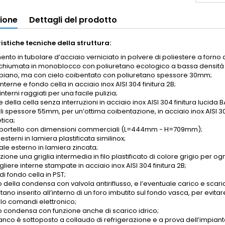
zione
Dettagli del prodotto
istiche tecniche della struttura:
to in tubolare d’acciaio verniciato in polvere di poliestere a forno a
schiumata in monoblocco con poliuretano ecologico a bassa densit
piano, ma con cielo coibentato con poliuretano spessore 30mm;
interne e fondo cella in acciaio inox AISI 304 finitura 2B;
interni raggiati per una facile pulizia;
e della cella senza interruzioni in acciaio inox AISI 304 finitura lucida B
li spessore 55mm, per un’ottima coibentazione, in acciaio inox AISI 30
ica;
portello con dimensioni commerciali (L=444mm - H=709mm);
 esterni in lamiera plastificata similinox;
ale esterno in lamiera zincata;
zione una griglia intermedia in filo plastificato di colore grigio per ogn
iere interne stampate in acciaio inox AISI 304 finitura 2B;
 di fondo cella in PST;
 della condensa con valvola antiriflusso, e l’eventuale carico e scari
tano inserito all’interno di un foro imbutito sul fondo vasca, per evitar
lo comandi elettronico;
o condensa con funzione anche di scarico idrico;
nco è sottoposto a collaudo di refrigerazione e a prova dell’impianto e