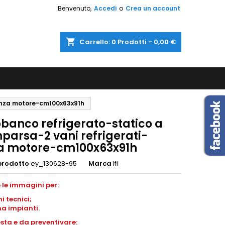
Benvenuto,
Accedi
o
Crea un account
shopping_cart
Carrello:
0
Prodotti - 0,00 €
senza motore-cm100x63x91h
obanco refrigerato-statico a
parsa-2 vani refrigerati-
a motore-cm100x63x91h
prodotto
ey_130628-95
Marca
Ifi
 le immagini per:
i tecnici;
a impianti.
esta e da preventivare: