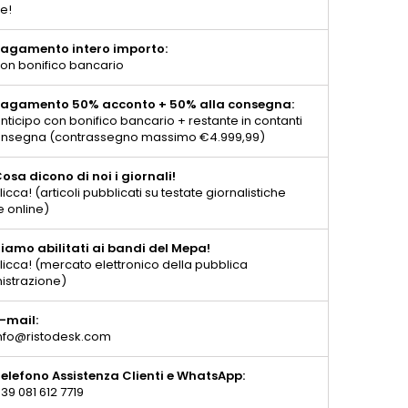
te!
agamento intero importo:
on bonifico bancario
agamento 50% acconto + 50% alla consegna:
nticipo con bonifico bancario + restante in contanti
consegna (contrassegno massimo €4.999,99)
osa dicono di noi i giornali!
licca! (articoli pubblicati su testate giornalistiche
e online)
iamo abilitati ai bandi del Mepa!
licca! (mercato elettronico della pubblica
istrazione)
-mail:
nfo@ristodesk.com
elefono Assistenza Clienti e WhatsApp:
39 081 612 7719