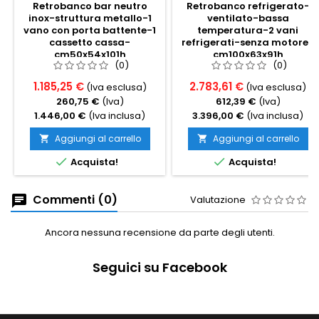
Retrobanco bar neutro
Retrobanco refrigerato-
inox-struttura metallo-1
ventilato-bassa
vano con porta battente-1
temperatura-2 vani
cassetto cassa-
refrigerati-senza motore-
cm50x54x101h
cm100x63x91h
(0)
(0)
1.185,25 €
2.783,61 €
(Iva esclusa)
(Iva esclusa)
260,75 €
(Iva)
612,39 €
(Iva)
1.446,00 €
(Iva inclusa)
3.396,00 €
(Iva inclusa)
Aggiungi al carrello
Aggiungi al carrello




Acquista!
Acquista!
Commenti (0)
Valutazione
Ancora nessuna recensione da parte degli utenti.
Seguici su Facebook