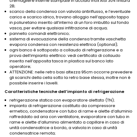
cremagliere interne stampate in acciaio inox AISI 304 finitura
2B;
scarico della condensa con valvola antiriflusso, e l’eventuale
carico e scarico idrico, trovano alloggio nell’apposito tappo
in poliuretano inserito all’interno di un foro imbutito sul fondo
vasca, per evitare qualsiasi infiltrazione di acqua;
pannello comandi elettronico;
sistema di evacuazione della condensa tramite vaschetta
evapora condensa con resistenza elettrica (optional);
ogni banco è sottoposto a collaudo di refrigerazione e a
prova dell’impianto elettrico: vedi certificato di collaudo
inserito nell’apposita tasca in plastica sul banco lato
operatore;
ATTENZIONE: nelle retro basi altezza 95cm occorre prevedere
gli scarichi della cella sotto la retro base stessa, inoltre non è
possibile inserire i lavelli.
Caratteristiche tecniche dell’impianto di refrigerazione
refrigerazione statica con evaporatore alettato (TN);
impianto di refrigerazione costituito da compressore
ermetico, condensatore con tubo di rame e alette d’alluminio
raffreddato ad aria con ventilatore, evaporatore con tubo in
rame e alette d’alluminio alimentato a capillare in caso di
unità condensatrice a bordo, a valvola in caso di unità
condensatrice remota;