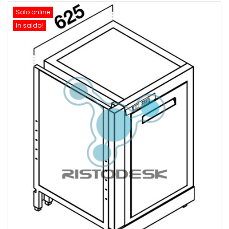
Solo online
In saldo!