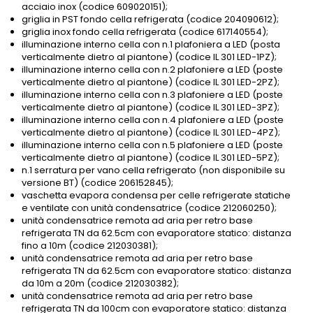
acciaio inox (codice 609020151);
griglia in PST fondo cella refrigerata (codice 204090612);
griglia inox fondo cella refrigerata (codice 617140554);
illuminazione interno cella con n.1 plafoniera a LED (posta
verticalmente dietro al piantone) (codice IL 301 LED-1PZ);
illuminazione interno cella con n.2 plafoniere a LED (poste
verticalmente dietro al piantone) (codice IL 301 LED-2PZ);
illuminazione interno cella con n.3 plafoniere a LED (poste
verticalmente dietro al piantone) (codice IL 301 LED-3PZ);
illuminazione interno cella con n.4 plafoniere a LED (poste
verticalmente dietro al piantone) (codice IL 301 LED-4PZ);
illuminazione interno cella con n.5 plafoniere a LED (poste
verticalmente dietro al piantone) (codice IL 301 LED-5PZ);
n.1 serratura per vano cella refrigerato (non disponibile su
versione BT) (codice 206152845);
vaschetta evapora condensa per celle refrigerate statiche
e ventilate con unità condensatrice (codice 212060250);
unità condensatrice remota ad aria per retro base
refrigerata TN da 62.5cm con evaporatore statico: distanza
fino a 10m (codice 212030381);
unità condensatrice remota ad aria per retro base
refrigerata TN da 62.5cm con evaporatore statico: distanza
da 10m a 20m (codice 212030382);
unità condensatrice remota ad aria per retro base
refrigerata TN da 100cm con evaporatore statico: distanza