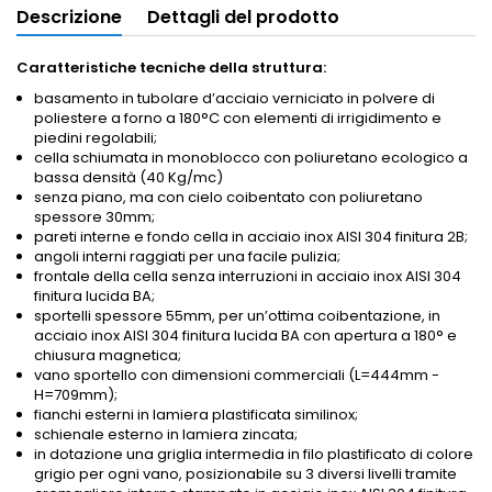
Descrizione
Dettagli del prodotto
Caratteristiche tecniche della struttura:
basamento in tubolare d’acciaio verniciato in polvere di
poliestere a forno a 180°C con elementi di irrigidimento e
piedini regolabili;
cella schiumata in monoblocco con poliuretano ecologico a
bassa densità (40 Kg/mc)
senza piano, ma con cielo coibentato con poliuretano
spessore 30mm;
pareti interne e fondo cella in acciaio inox AISI 304 finitura 2B;
angoli interni raggiati per una facile pulizia;
frontale della cella senza interruzioni in acciaio inox AISI 304
finitura lucida BA;
sportelli spessore 55mm, per un’ottima coibentazione, in
acciaio inox AISI 304 finitura lucida BA con apertura a 180° e
chiusura magnetica;
vano sportello con dimensioni commerciali (L=444mm -
H=709mm);
fianchi esterni in lamiera plastificata similinox;
schienale esterno in lamiera zincata;
in dotazione una griglia intermedia in filo plastificato di colore
grigio per ogni vano, posizionabile su 3 diversi livelli tramite