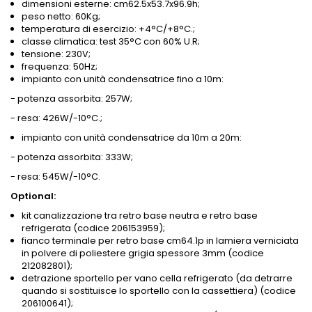
dimensioni esterne: cm62.5x53.7x96.9h;
peso netto: 60Kg;
temperatura di esercizio: +4°C/+8°C.;
classe climatica: test 35°C con 60% U.R;
tensione: 230V;
frequenza: 50Hz;
impianto con unità condensatrice fino a 10m:
- potenza assorbita: 257W;
- resa: 426W/-10°C.;
impianto con unità condensatrice da 10m a 20m:
- potenza assorbita: 333W;
- resa: 545W/-10°C.
Optional:
kit canalizzazione tra retro base neutra e retro base
refrigerata (codice 206153959);
fianco terminale per retro base cm64.1p in lamiera verniciata
in polvere di poliestere grigia spessore 3mm (codice
212082801);
detrazione sportello per vano cella refrigerato (da detrarre
quando si sostituisce lo sportello con la cassettiera) (codice
206100641);