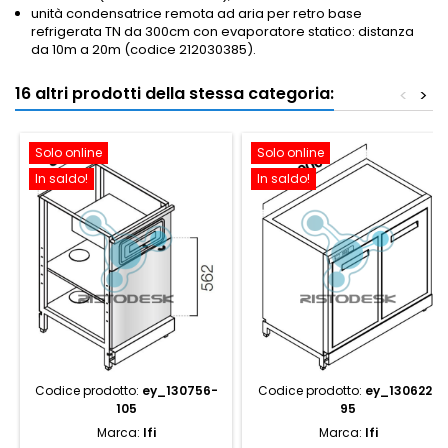
unità condensatrice remota ad aria per retro base
refrigerata TN da 300cm con evaporatore statico: distanza
da 10m a 20m (codice 212030385).
16 altri prodotti della stessa categoria:
<
>
Solo online
Solo online
In saldo!
In saldo!
Codice prodotto:
ey_130756-
Codice prodotto:
ey_130622-
105
95
Marca:
Ifi
Marca:
Ifi