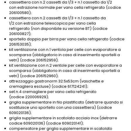
cassettiera con n.2 cassetti da 1/3 + n.1 cassetto da 1/2
con estrazione normale per vano cella refrigerato (codice
206100580);
cassettiera con n.2 cassetti da 1/3 + n.1 cassetto da
1/2 con estrazione telescopica per vano cella
refrigerato (non disponibile su versione BT) (codice
206100827);
sportello doppio per birra per vano cella refrigerato (codice
206153035);
kit ventilazione con n.1 ventola per celle con evaporatore a
scomparsa (obbligatorio in caso di inserimento sportelli a
vetri) (codice 206152959);
kit ventilazione con n.2 ventole per celle con evaporatore a
scomparsa (obbligatorio in caso di inserimento sportelli a
vetri) (codice 206152960);
attrezzaggio gastronorm 32.5x53cm (vaschette e
cremagliera escluse) (codice 617124241);
set n.4 cremagliere per vano cella refrigerato
(codice 220006929);
griglia supplementare in filo plastificato (detrarre quando si
sostituisce uno sportello con una cassettiera) (codice
609020136);
griglia supplementare in scatolato acciaio inox (detrarre
codice 609020136) (codice 609020141);
compensatore per griglia supplementare in scatolato