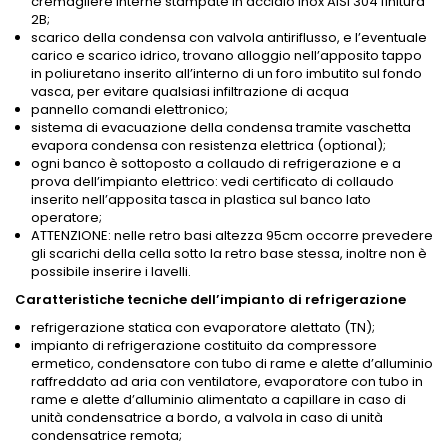
cremagliere interne stampate in acciaio inox AISI 304 finitura
2B;
scarico della condensa con valvola antiriflusso, e l’eventuale
carico e scarico idrico, trovano alloggio nell’apposito tappo
in poliuretano inserito all’interno di un foro imbutito sul fondo
vasca, per evitare qualsiasi infiltrazione di acqua
pannello comandi elettronico;
sistema di evacuazione della condensa tramite vaschetta
evapora condensa con resistenza elettrica (optional);
ogni banco è sottoposto a collaudo di refrigerazione e a
prova dell’impianto elettrico: vedi certificato di collaudo
inserito nell’apposita tasca in plastica sul banco lato
operatore;
ATTENZIONE: nelle retro basi altezza 95cm occorre prevedere
gli scarichi della cella sotto la retro base stessa, inoltre non è
possibile inserire i lavelli.
Caratteristiche tecniche dell’impianto di refrigerazione
refrigerazione statica con evaporatore alettato (TN);
impianto di refrigerazione costituito da compressore
ermetico, condensatore con tubo di rame e alette d’alluminio
raffreddato ad aria con ventilatore, evaporatore con tubo in
rame e alette d’alluminio alimentato a capillare in caso di
unità condensatrice a bordo, a valvola in caso di unità
condensatrice remota;