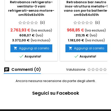
Retrobanco refrigerato-
Retrobanco bar neutro
ventilato-3 vani
inox-struttura metallo-1
refrigerati-senza motore-
vano con porta battente-
cm150x63x101h
cm50x54x101h
(0)
(0)
2.763,93 €
968,85 €
(Iva esclusa)
(Iva esclusa)
608,07 €
(Iva)
213,15 €
(Iva)
3.372,00 €
(Iva inclusa)
1.182,00 €
(Iva inclusa)
Aggiungi al carrello
Aggiungi al carrello




Acquista!
Acquista!
Commenti (0)
Valutazione
Ancora nessuna recensione da parte degli utenti.
Seguici su Facebook