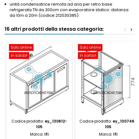
unità condensatrice remota ad aria per retro base
refrigerata TN da 300cm con evaporatore statico: distanza
da 10m a 20m (codice 212030385).
16 altri prodotti della stessa categoria:
<
>
Solo online
Solo online
In saldo!
In saldo!
Codice prodotto:
ey_130612-
Codice prodotto:
ey_130746-
105
105
Marca:
Ifi
Marca:
Ifi