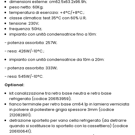
dimensioni esterne: cm62.5x63.2x96.9h;
peso netto: 60Kg;
temperatura di esercizio: +4°C/+8°C.;
classe climatica: test 35°C con 60% U.R;
tensione: 230V;
frequenza: 50Hz;
impianto con unità condensatrice fino a 10m:
- potenza assorbita: 257W;
- resa: 426W/-10°C.;
impianto con unità condensatrice da 10m a 20m:
- potenza assorbita: 333W;
- resa: 545W/-10°C.
Optional:
kit canalizzazione tra retro base neutra e retro base
refrigerata (codice 206153959);
fianco terminale per retro base cm64.1p in lamiera verniciata
in polvere di poliestere grigia spessore 3mm (codice
212082801);
detrazione sportello per vano cella refrigerato (da detrarre
quando si sostituisce lo sportello con la cassettiera) (codice
206100641);