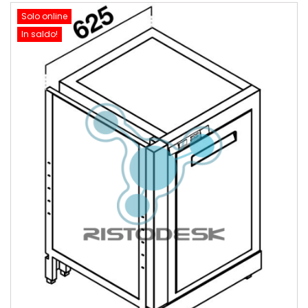
Solo online
In saldo!