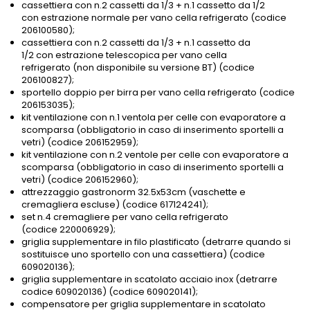
cassettiera con n.2 cassetti da 1/3 + n.1 cassetto da 1/2
con estrazione normale per vano cella refrigerato (codice
206100580);
cassettiera con n.2 cassetti da 1/3 + n.1 cassetto da
1/2 con estrazione telescopica per vano cella
refrigerato (non disponibile su versione BT) (codice
206100827);
sportello doppio per birra per vano cella refrigerato (codice
206153035);
kit ventilazione con n.1 ventola per celle con evaporatore a
scomparsa (obbligatorio in caso di inserimento sportelli a
vetri) (codice 206152959);
kit ventilazione con n.2 ventole per celle con evaporatore a
scomparsa (obbligatorio in caso di inserimento sportelli a
vetri) (codice 206152960);
attrezzaggio gastronorm 32.5x53cm (vaschette e
cremagliera escluse) (codice 617124241);
set n.4 cremagliere per vano cella refrigerato
(codice 220006929);
griglia supplementare in filo plastificato (detrarre quando si
sostituisce uno sportello con una cassettiera) (codice
609020136);
griglia supplementare in scatolato acciaio inox (detrarre
codice 609020136) (codice 609020141);
compensatore per griglia supplementare in scatolato