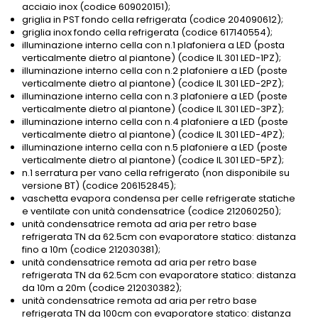
acciaio inox (codice 609020151);
griglia in PST fondo cella refrigerata (codice 204090612);
griglia inox fondo cella refrigerata (codice 617140554);
illuminazione interno cella con n.1 plafoniera a LED (posta
verticalmente dietro al piantone) (codice IL 301 LED-1PZ);
illuminazione interno cella con n.2 plafoniere a LED (poste
verticalmente dietro al piantone) (codice IL 301 LED-2PZ);
illuminazione interno cella con n.3 plafoniere a LED (poste
verticalmente dietro al piantone) (codice IL 301 LED-3PZ);
illuminazione interno cella con n.4 plafoniere a LED (poste
verticalmente dietro al piantone) (codice IL 301 LED-4PZ);
illuminazione interno cella con n.5 plafoniere a LED (poste
verticalmente dietro al piantone) (codice IL 301 LED-5PZ);
n.1 serratura per vano cella refrigerato (non disponibile su
versione BT) (codice 206152845);
vaschetta evapora condensa per celle refrigerate statiche
e ventilate con unità condensatrice (codice 212060250);
unità condensatrice remota ad aria per retro base
refrigerata TN da 62.5cm con evaporatore statico: distanza
fino a 10m (codice 212030381);
unità condensatrice remota ad aria per retro base
refrigerata TN da 62.5cm con evaporatore statico: distanza
da 10m a 20m (codice 212030382);
unità condensatrice remota ad aria per retro base
refrigerata TN da 100cm con evaporatore statico: distanza