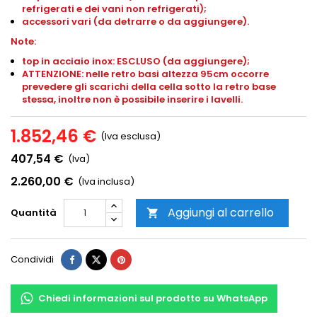
refrigerati e dei vani non refrigerati);
accessori vari (da detrarre o da aggiungere).
Note:
top in acciaio inox: ESCLUSO (da aggiungere);
ATTENZIONE: nelle retro basi altezza 95cm occorre
prevedere gli scarichi della cella sotto la retro base
stessa, inoltre non è possibile inserire i lavelli.
1.852,46 €
(Iva esclusa)
407,54 €
(Iva)
2.260,00 €
(Iva inclusa)
Aggiungi al carrello
Quantità

Condividi
Chiedi informazioni sul prodotto su WhatsApp