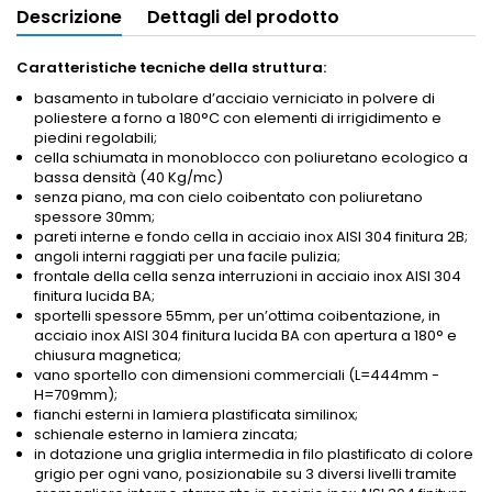
Descrizione
Dettagli del prodotto
Caratteristiche tecniche della struttura:
basamento in tubolare d’acciaio verniciato in polvere di
poliestere a forno a 180°C con elementi di irrigidimento e
piedini regolabili;
cella schiumata in monoblocco con poliuretano ecologico a
bassa densità (40 Kg/mc)
senza piano, ma con cielo coibentato con poliuretano
spessore 30mm;
pareti interne e fondo cella in acciaio inox AISI 304 finitura 2B;
angoli interni raggiati per una facile pulizia;
frontale della cella senza interruzioni in acciaio inox AISI 304
finitura lucida BA;
sportelli spessore 55mm, per un’ottima coibentazione, in
acciaio inox AISI 304 finitura lucida BA con apertura a 180° e
chiusura magnetica;
vano sportello con dimensioni commerciali (L=444mm -
H=709mm);
fianchi esterni in lamiera plastificata similinox;
schienale esterno in lamiera zincata;
in dotazione una griglia intermedia in filo plastificato di colore
grigio per ogni vano, posizionabile su 3 diversi livelli tramite