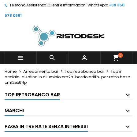
Telefono Assistenza Clienti e Informazioni WhatsApp:
+39 350
578 0661
0



shopping_cart
Home
Arredamento bar
Top retrobanco bar
Top in
acciaio-alzatina in alluminio cm2h-bordo dritto-per retro base
cm125x64p
TOP RETROBANCO BAR
MARCHI
PAGA IN TRE RATE SENZA INTERESSI