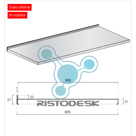
Solo online
In saldo!