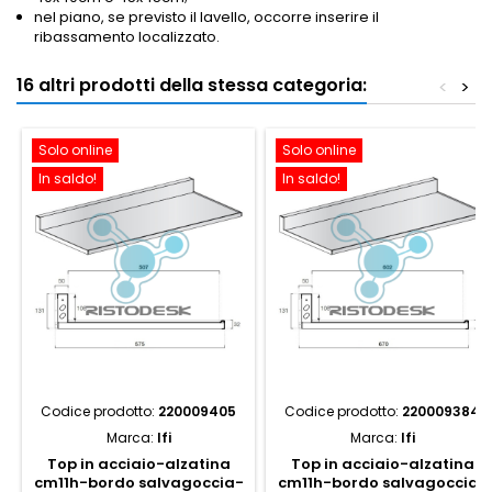
nel piano, se previsto il lavello, occorre inserire il
ribassamento localizzato.
16 altri prodotti della stessa categoria:
<
>
Solo online
Solo online
In saldo!
In saldo!
Codice prodotto:
220009405
Codice prodotto:
220009384
Marca:
Ifi
Marca:
Ifi
Top in acciaio-alzatina
Top in acciaio-alzatina
cm11h-bordo salvagoccia-
cm11h-bordo salvagoccia-