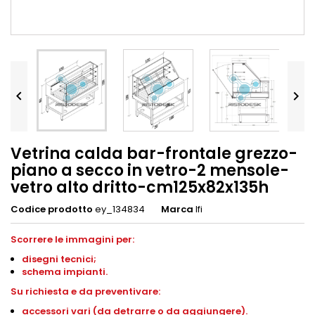


Vetrina calda bar-frontale grezzo-
piano a secco in vetro-2 mensole-
vetro alto dritto-cm125x82x135h
Codice prodotto
ey_134834
Marca
Ifi
Scorrere le immagini per:
disegni
tecnici;
schema impianti
.
S
u richiesta e da preventivare:
accessori vari (da detrarre o da aggiungere).