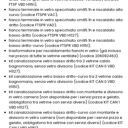
FTSP VBD H1151);
fianco terminale in vetro specchiato cm95.1h e riscaldato alto
curvo (codice FTSPR VAC);
fianco terminale in vetro specchiato cm95.1h e riscaldato alto
dritto (codice FTSPR VAD);
fianco terminale in vetro specchiato cm95.1h e riscaldato
basso dritto (codice FTSPR VBD H1127);
fianco terminale in vetro specchiato cm95.1h e riscaldato
basso dritto-curvo (codice FTSPR VBD H1151);
trasformatore per riscaldamento fianchi in vetro (già incluso
nel prezzo di tutte le vetrine ventilate) (codice 206092463);
kit canalizzazione vetro basso dritto tra 2 vetrine caldo
bagnomaria, senza vetro divisorio (codice KIT CAN 0 VBD
H1127);
kit canalizzazione vetro basso dritto-curvo tra 2 vetrine caldo
bagnomaria, senza vetro divisorio (codice KIT CAN 0 VBD
H1151);
kit canalizzazione vetro basso dritto con montante e divisorio
in vetro camera (non disponibile per i servizi pizza e gelato,
obbligatorio tra vetrine con servizi diversi) (codice KIT CAN 1
VBD H1127);
kit canalizzazione vetro basso dritto-curvo con montante e
divisorio in vetro camera (non disponibile per i servizi pizza e
gelato, obbligatorio tra vetrine con servizi diversi) (codice KIT
CAN 1 VBD H1151);