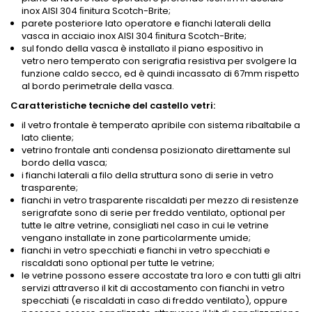
inox AISI 304 ﬁnitura Scotch-Brite;
parete posteriore lato operatore e fianchi laterali della
vasca in acciaio inox AISI 304 ﬁnitura Scotch-Brite;
sul fondo della vasca è installato il piano espositivo in
vetro nero temperato con serigrafia resistiva per svolgere la
funzione caldo secco, ed è quindi incassato di 67mm rispetto
al bordo perimetrale della vasca.
Caratteristiche tecniche del castello vetri:
il vetro frontale è temperato apribile con sistema ribaltabile a
lato cliente;
vetrino frontale anti condensa posizionato direttamente sul
bordo della vasca;
i fianchi laterali a filo della struttura sono di serie in vetro
trasparente;
fianchi in vetro trasparente riscaldati per mezzo di resistenze
serigrafate sono di serie per freddo ventilato, optional per
tutte le altre vetrine, consigliati nel caso in cui le vetrine
vengano installate in zone particolarmente umide;
fianchi in vetro specchiati e fianchi in vetro specchiati e
riscaldati sono optional per tutte le vetrine;
le vetrine possono essere accostate tra loro e con tutti gli altri
servizi attraverso il kit di accostamento con fianchi in vetro
specchiati (e riscaldati in caso di freddo ventilato), oppure