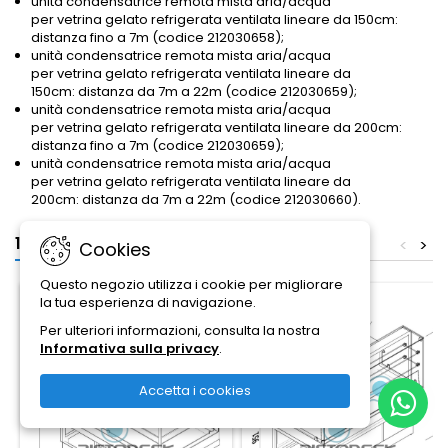
unità condensatrice remota mista aria/acqua
per vetrina gelato refrigerata ventilata lineare da 150cm:
distanza fino a 7m (codice 212030658);
unità condensatrice remota mista aria/acqua
per vetrina gelato refrigerata ventilata lineare da
150cm: distanza da 7m a 22m (codice 212030659);
unità condensatrice remota mista aria/acqua
per vetrina gelato refrigerata ventilata lineare da 200cm:
distanza fino a 7m (codice 212030659);
unità condensatrice remota mista aria/acqua
per vetrina gelato refrigerata ventilata lineare da
200cm: distanza da 7m a 22m (codice 212030660).
16 altri prodotti della stessa categoria:
<
>
Cookies
Questo negozio utilizza i cookie per migliorare
la tua esperienza di navigazione.
Solo online
Solo online
In saldo!
In saldo!
Per ulteriori informazioni, consulta la nostra
Informativa sulla privacy
.
Accetta i cookies