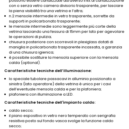
possono essere canalizzate attraverso il kit di canalizzazione
con o senza vetro camera divisorio trasparente, per lasciare
la piena visibilità tra una vetrina e l’altra;
n.2 mensole intermedie in vetro trasparente, sorrette da
supporti in policarbonato trasparente;
le mensole intermedie sono leggermente più corte della
vetrina lasciando una fessura di 15mm per lato per agevolare
le operazioni di pulizia;
chiusura posteriore con scorrevoli in plexiglass dotati di
maniglia in policarbonato trasparente incassata, a garanzia
di una chiusura igienica;
è possibile sostituire la mensola superiore con la mensola
calda (optional).
Caratteristiche tecniche dell’illuminazione:
lo speciale tubolare passacavi in alluminio posizionato a
sinistra (lato operatore) della vetrina è unico per i cavi
dell’eventuale mensola calda e per la plafoniera;
plafoniera con illuminazione a LED.
Caratteristiche tecniche dell'impianto
caldo:
caldo secco;
il piano espositivo in vetro nero temperato con serigrafia
resistiva posto sul fondo vasca svolge la funzione caldo
secco;