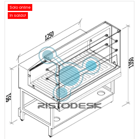
Solo online
In saldo!