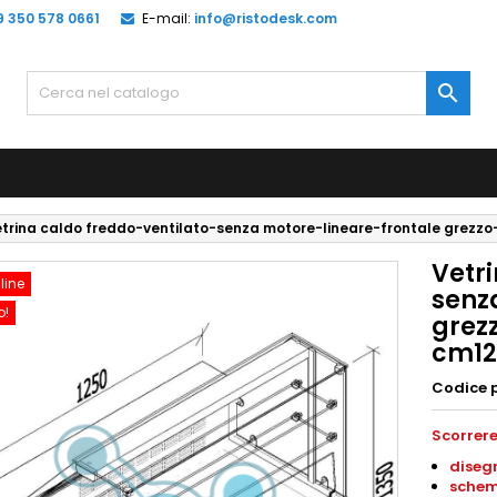
9 350 578 0661
E-mail:
info@ristodesk.com

trina caldo freddo-ventilato-senza motore-lineare-frontale grezzo
Vetr
line
senz
o!
grezz
cm12
Codice 
Scorrere
diseg
schem