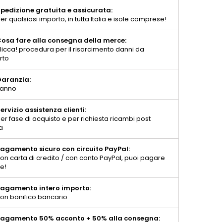
pedizione gratuita e assicurata:
er qualsiasi importo, in tutta Italia e isole comprese!
osa fare alla consegna della merce:
licca! procedura per il risarcimento danni da
rto
aranzia:
 anno
ervizio assistenza clienti:
er fase di acquisto e per richiesta ricambi post
a
agamento sicuro con circuito PayPal:
on carta di credito / con conto PayPal, puoi pagare
te!
agamento intero importo:
on bonifico bancario
agamento 50% acconto + 50% alla consegna: