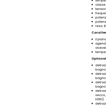
temper
classe 
tensio
freque
potenz
potenz
resa: 
Caratter
il pian
agendo
viceve
temper
Optional
detrazi
bagnom
detrazi
bagnom
detrazi
bagnom
detrazi
secco,
H1151);
detrazi