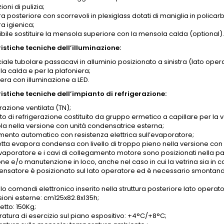
oni di pulizia;
a posteriore con scorrevoli in plexiglass dotati di maniglia in polic
a igienica;
ibile sostituire la mensola superiore con la mensola calda (optional)
istiche tecniche dell’illuminazione:
iale tubolare passacavi in alluminio posizionato a sinistra (lato opera
a calda e per la plafoniera;
era con illuminazione a LED.
istiche tecniche dell’impianto di refrigerazione:
razione ventilata (TN);
to di refrigerazione costituito da gruppo ermetico a capillare per la
ola nella versione con unità condensatrice esterna;
mento automatico con resistenza elettrica sull’evaporatore;
tta evapora condensa con livello di troppo pieno nella versione con
evaporatore e i cavi di collegamento motore sono posizionati nella par
one e/o manutenzione in loco, anche nel caso in cui la vetrina sia in 
densatore è posizionato sul lato operatore ed è necessario smontando 
o comandi elettronico inserito nella struttura posteriore lato operator
ioni esterne: cm125x82.8x135h;
etto: 150Kg;
atura di esercizio sul piano espositivo: +4°C/+8°C;