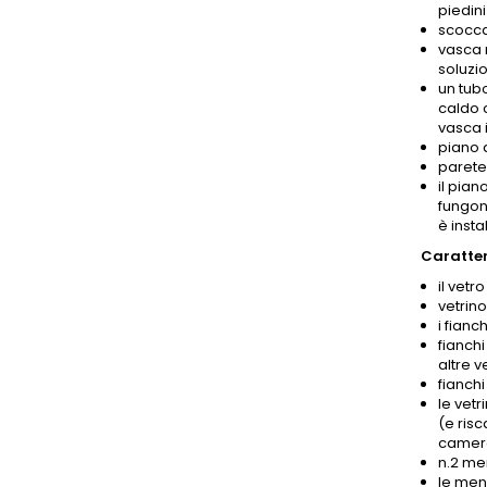
piedini
scocca
vasca m
soluzio
un tub
caldo 
vasca i
piano 
parete 
il pian
fungon
è insta
Caratteri
il vetr
vetrin
i fianc
fianchi
altre v
fianchi
le vetr
(e risc
camera 
n.2 me
le men