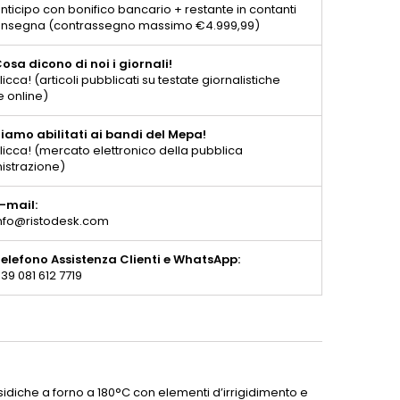
nticipo con bonifico bancario + restante in contanti
consegna (contrassegno massimo €4.999,99)
osa dicono di noi i giornali!
licca! (articoli pubblicati su testate giornalistiche
e online)
iamo abilitati ai bandi del Mepa!
licca! (mercato elettronico della pubblica
istrazione)
-mail:
nfo@ristodesk.com
elefono Assistenza Clienti e WhatsApp:
39 081 612 7719
ssidiche a forno a 180°C con elementi d’irrigidimento e