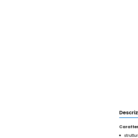
Descri
Caratter
struttu