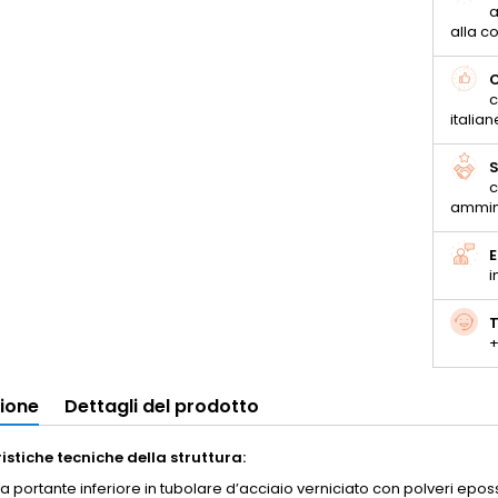
a
alla 
C
c
italian
S
c
ammin
E
i
T
+
zione
Dettagli del prodotto
istiche tecniche della struttura:
ra portante inferiore in tubolare d’acciaio verniciato con polveri epo