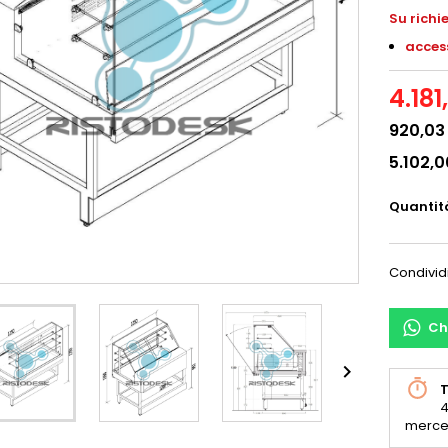
S
u richi
access
4.181
920,03
5.102,
Quantit
Condivid
Ch

T
4
merce