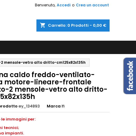
Benvenuto,
Accedi
o
Crea un account
shopping_cart
Carrello:
0
Prodotti - 0,00 €
-2 mensole-vetro alto dritto-cm125x82x135h
ina caldo freddo-ventilato-
a motore-lineare-frontale
o-2 mensole-vetro alto dritto-
5x82x135h
prodotto
ey_134893
Marca
Ifi
 le immagini per:
ni
tecnici;
a impianti
.