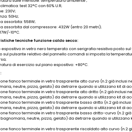
atura sulle mensole: temperatura ambiente ;
climatica: test 32°C con 60% U.R;
ne: 230V;
nza: 50Hz;
a assorbita: 558W;
a assorbita dal compressore: 432W (entro 20 metri);
817W/-10°C.
istiche tecniche funzione caldo secco:
o espositivo in vetro nero temperato con serigrafia resistiva posto s
 sul pulsante relativo del pannello comandi si imposta la temperatu
rsa;
atura di esercizio sul piano espositivo: +80°C.
:
one fianco terminale in vetro trasparente alto curvo (n.2 già inclusi ne
aria, neutre, pizza, gelato) da detrarre quando si utilizzano kit di
one fianco terminale in vetro trasparente alto dritto (n.2 già inclusi ne
aria, neutre, pizza, gelato) da detrarre quando si utilizzano kit di
one fianco terminale in vetro trasparente basso dritto (n.2 già inclusi 
aria, neutre, pizza, gelato) da detrarre quando si utilizzano kit di 
one fianco terminale in vetro trasparente basso dritto-curvo (n.2 già in
 bagnomaria, neutre, pizza, gelato) da detrarre quando si utilizzano
one fianco terminale in vetro trasparente riscaldato alto curvo (n.2 già