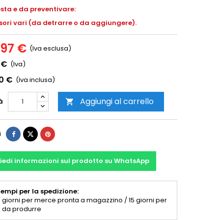
esta e da preventivare:
ori vari (da detrarre o da aggiungere).
,97 €
(Iva esclusa)
 €
(Iva)
00 €
(Iva inclusa)
Aggiungi al carrello
à

i
iedi informazioni sul prodotto su WhatsApp
empi per la spedizione:
 giorni per merce pronta a magazzino / 15 giorni per
 da produrre