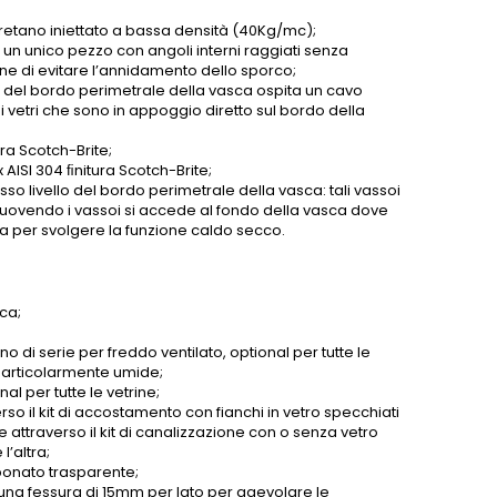
tano iniettato a bassa densità (40Kg/mc);
n un unico pezzo con angoli interni raggiati senza
fine di evitare l’annidamento dello sporco;
o del bordo perimetrale della vasca ospita un cavo
 vetri che sono in appoggio diretto sul bordo della
ra Scotch-Brite;
 AISI 304 ﬁnitura Scotch-Brite;
esso livello del bordo perimetrale della vasca: tali vassoi
muovendo i vassoi si accede al fondo della vasca dove
iva per svolgere la funzione caldo secco.
ca;
o di serie per freddo ventilato, optional per tutte le
e particolarmente umide;
al per tutte le vetrine;
verso il kit di accostamento con fianchi in vetro specchiati
 attraverso il kit di canalizzazione con o senza vetro
l’altra;
rbonato trasparente;
una fessura di 15mm per lato per agevolare le