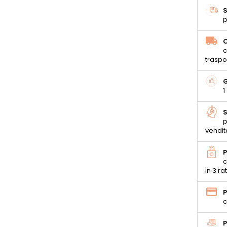
S
p
C
c
traspo
G
1
S
p
vendit
P
c
in 3 ra
P
c
P