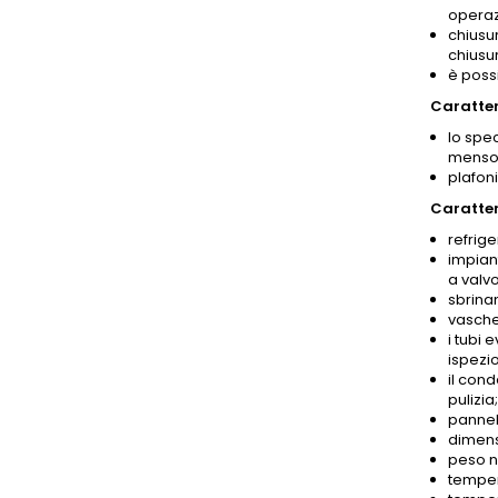
operazi
chiusur
chiusur
è poss
Caratter
lo spec
mensol
plafoni
Caratter
refrige
impian
a valv
sbrina
vasche
i tubi 
ispezi
il con
pulizia;
pannell
dimens
peso n
temper