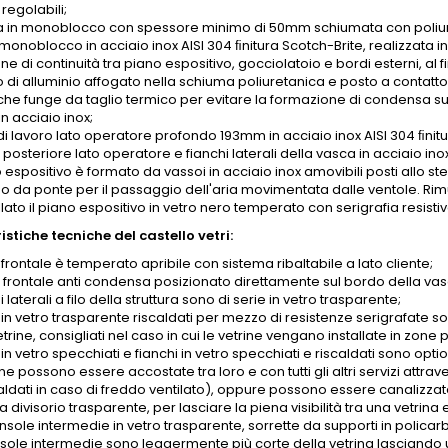
 regolabili;
 in monoblocco con spessore minimo di 50mm schiumata con poliure
onoblocco in acciaio inox AISI 304 ﬁnitura Scotch-Brite, realizzata i
ne di continuità tra piano espositivo, gocciolatoio e bordi esterni, al 
o di alluminio affogato nella schiuma poliuretanica e posto a contatt
che funge da taglio termico per evitare la formazione di condensa sui
n acciaio inox;
di lavoro lato operatore profondo 193mm in acciaio inox AISI 304 ﬁnitu
posteriore lato operatore e fianchi laterali della vasca in acciaio inox
o espositivo è formato da vassoi in acciaio inox amovibili posti allo st
o da ponte per il passaggio dell'aria movimentata dalle ventole. Ri
llato il piano espositivo in vetro nero temperato con serigrafia resist
stiche tecniche del castello vetri:
o frontale è temperato apribile con sistema ribaltabile a lato cliente;
o frontale anti condensa posizionato direttamente sul bordo della vas
hi laterali a filo della struttura sono di serie in vetro trasparente;
 in vetro trasparente riscaldati per mezzo di resistenze serigrafate son
etrine, consigliati nel caso in cui le vetrine vengano installate in zon
 in vetro specchiati e fianchi in vetro specchiati e riscaldati sono option
ine possono essere accostate tra loro e con tutti gli altri servizi attra
aldati in caso di freddo ventilato), oppure possono essere canalizzate
divisorio trasparente, per lasciare la piena visibilità tra una vetrina e 
nsole intermedie in vetro trasparente, sorrette da supporti in polica
sole intermedie sono leggermente più corte della vetrina lasciando 