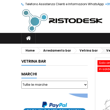
Telefono Assistenza Clienti e Informazioni WhatsApp:
+3
Home
Arredamento bar
Vetrina bar
Ve
VETRINA BAR
Solo on
In sald
MARCHI