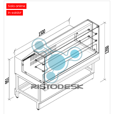
Solo online
In saldo!