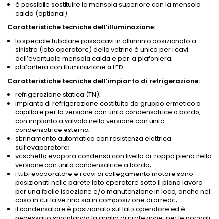
è possibile sostituire la mensola superiore con la mensola
calda (optional).
Caratteristiche tecniche dell’illuminazione:
lo speciale tubolare passacavi in alluminio posizionato a
sinistra (lato operatore) della vetrina è unico per i cavi
dell’eventuale mensola calda e per la plafoniera;
plafoniera con illuminazione a LED.
Caratteristiche tecniche dell’impianto di refrigerazione:
refrigerazione statica (TN);
impianto di refrigerazione costituito da gruppo ermetico a
capillare per la versione con unità condensatrice a bordo,
con impianto a valvola nella versione con unità
condensatrice esterna;
sbrinamento automatico con resistenza elettrica
sull’evaporatore;
vaschetta evapora condensa con livello di troppo pieno nella
versione con unità condensatrice a bordo;
i tubi evaporatore e i cavi di collegamento motore sono
posizionati nella parete lato operatore sotto il piano lavoro
per una facile ispezione e/o manutenzione in loco, anche nel
caso in cui la vetrina sia in composizione di arredo;
il condensatore è posizionato sul lato operatore ed è
necessario smontando la griglia di protezione, per le normali