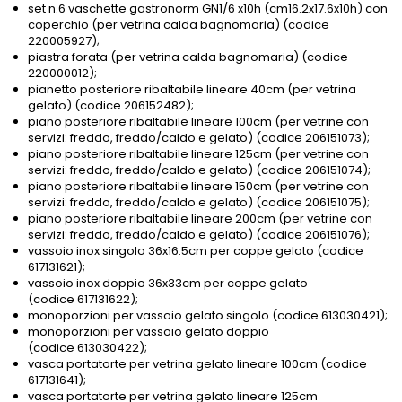
set n.6 vaschette gastronorm GN1/6 x10h (cm16.2x17.6x10h) con
coperchio (per vetrina calda bagnomaria) (codice
220005927);
piastra forata (per vetrina calda bagnomaria) (codice
220000012);
pianetto posteriore ribaltabile lineare 40cm (per vetrina
gelato) (codice 206152482);
piano posteriore ribaltabile lineare 100cm (per vetrine con
servizi: freddo, freddo/caldo e gelato) (codice 206151073);
piano posteriore ribaltabile lineare 125cm (per vetrine con
servizi: freddo, freddo/caldo e gelato) (codice 206151074);
piano posteriore ribaltabile lineare 150cm (per vetrine con
servizi: freddo, freddo/caldo e gelato) (codice 206151075);
piano posteriore ribaltabile lineare 200cm (per vetrine con
servizi: freddo, freddo/caldo e gelato) (codice 206151076);
vassoio inox singolo 36x16.5cm per coppe gelato (codice
617131621);
vassoio inox doppio 36x33cm per coppe gelato
(codice 617131622);
monoporzioni per vassoio gelato singolo (codice 613030421);
monoporzioni per vassoio gelato doppio
(codice 613030422);
vasca portatorte per vetrina gelato lineare 100cm (codice
617131641);
vasca portatorte per vetrina gelato lineare 125cm