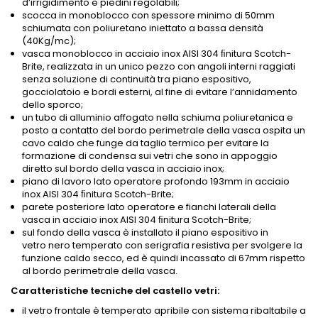
d’irrigidimento e piedini regolabili;
scocca in monoblocco con spessore minimo di 50mm
schiumata con poliuretano iniettato a bassa densità
(40Kg/mc);
vasca monoblocco in acciaio inox AISI 304 ﬁnitura Scotch-
Brite, realizzata in un unico pezzo con angoli interni raggiati
senza soluzione di continuità tra piano espositivo,
gocciolatoio e bordi esterni, al fine di evitare l’annidamento
dello sporco;
un tubo di alluminio affogato nella schiuma poliuretanica e
posto a contatto del bordo perimetrale della vasca ospita un
cavo caldo che funge da taglio termico per evitare la
formazione di condensa sui vetri che sono in appoggio
diretto sul bordo della vasca in acciaio inox;
piano di lavoro lato operatore profondo 193mm in acciaio
inox AISI 304 ﬁnitura Scotch-Brite;
parete posteriore lato operatore e fianchi laterali della
vasca in acciaio inox AISI 304 ﬁnitura Scotch-Brite;
sul fondo della vasca è installato il piano espositivo in
vetro nero temperato con serigrafia resistiva per svolgere la
funzione caldo secco, ed è quindi incassato di 67mm rispetto
al bordo perimetrale della vasca.
Caratteristiche tecniche del castello vetri:
il vetro frontale è temperato apribile con sistema ribaltabile a