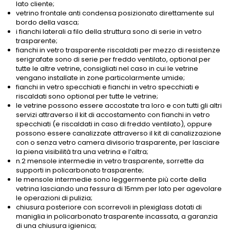
lato cliente;
vetrino frontale anti condensa posizionato direttamente sul
bordo della vasca;
i fianchi laterali a filo della struttura sono di serie in vetro
trasparente;
fianchi in vetro trasparente riscaldati per mezzo di resistenze
serigrafate sono di serie per freddo ventilato, optional per
tutte le altre vetrine, consigliati nel caso in cui le vetrine
vengano installate in zone particolarmente umide;
fianchi in vetro specchiati e fianchi in vetro specchiati e
riscaldati sono optional per tutte le vetrine;
le vetrine possono essere accostate tra loro e con tutti gli altri
servizi attraverso il kit di accostamento con fianchi in vetro
specchiati (e riscaldati in caso di freddo ventilato), oppure
possono essere canalizzate attraverso il kit di canalizzazione
con o senza vetro camera divisorio trasparente, per lasciare
la piena visibilità tra una vetrina e l’altra;
n.2 mensole intermedie in vetro trasparente, sorrette da
supporti in policarbonato trasparente;
le mensole intermedie sono leggermente più corte della
vetrina lasciando una fessura di 15mm per lato per agevolare
le operazioni di pulizia;
chiusura posteriore con scorrevoli in plexiglass dotati di
maniglia in policarbonato trasparente incassata, a garanzia
di una chiusura igienica;