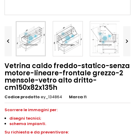


Vetrina caldo freddo-statico-senza
motore-lineare-frontale grezzo-2
mensole-vetro alto dritto-
cm150x82x135h
Codice prodotto
ey_134864
Marca
Ifi
Scorrere le immagini per:
disegni
tecnici;
schema impianti
.
S
u richiesta e da preventivare: