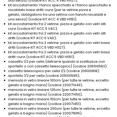
una senza) (codice KIT ACC 4 VBD H1127);
kit accostamento 1 fianco specchiato e 1 fianco specchiato e
riscaldato bassi dritti-curvi (per le vetrine pizza e
gelato, obbligatorio tra una vetrina con fianchi riscaldati e
una senza) (codice KIT ACC 4 VBD H1151);
kit accostamento fra 2 vetrine: pizza e gelato con vetri alti
curvi (codice KIT ACC 5 VAC);
kit accostamento fra 2 vetrine: pizza e gelato con vetri alti
dritti (codice KIT ACC 5 VAD);
kit accostamento fra 2 vetrine: pizza e gelato con vetri bassi
dritti (codice KIT ACC 5 VBD H1127);
kit accostamento fra 2 vetrine: pizza e gelato con vetri bassi
dritti-curvi (codice KIT ACC 5 VBD H1151);
cassetto 1/2 per cella (detrarre quando si sostituisce con
sportello o con cassetto telescopico) (codice 206100583);
cassetto telescopico per cella 1/2 (codice 206100818);
sportello 1/2 per cella (codice 206100565);
mensola in vetro lineare 100cm (per tutte le vetrine, eccetto:
gelato e bagno maria) (codice 220071449);
mensola in vetro lineare 125cm (per tutte le vetrine, eccetto:
gelato e bagno maria) (codice 220071450);
mensola in vetro lineare 150cm (per tutte le vetrine, eccetto:
gelato e bagno maria) (codice 220071451);
mensola in vetro lineare 200cm (per tutte le vetrine, eccetto:
gelato e bagno maria) (codice 220071695);