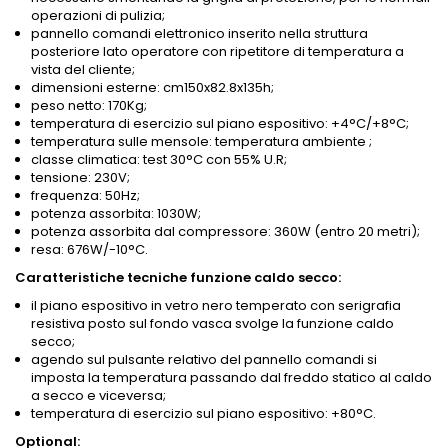
operazioni di pulizia;
pannello
comandi elettronico inserito nella struttura
posteriore lato operatore con ripetitore di temperatura a
vista del cliente;
dimensioni esterne: cm150x82.8x135h;
peso netto: 170Kg;
temperatura di esercizio sul piano espositivo: +4°C/+8°C;
temperatura sulle mensole: temperatura ambiente ;
classe climatica: test 30°C con 55% U.R;
tensione: 230V;
frequenza: 50Hz;
potenza assorbita: 1030W;
potenza assorbita dal compressore: 360W (entro 20 metri);
resa: 676W/-10°C.
Caratteristiche tecniche funzione caldo secco:
il piano espositivo in vetro nero temperato con serigrafia
resistiva posto sul fondo vasca svolge la funzione caldo
secco;
agendo sul pulsante relativo del pannello comandi si
imposta la temperatura passando dal freddo statico al caldo
a secco e viceversa;
temperatura di esercizio sul piano espositivo: +80°C.
Optional: