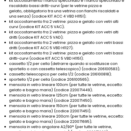
kit accostamento 1 fianco specchiato e 1 fianco specchiato e
riscaldato bassi dritti-curvi (per le vetrine pizza e
gelato, obbligatorio tra una vetrina con fianchi riscaldati e
una senza) (codice KIT ACC 4 VBD H1151);
kit accostamento fra 2 vetrine: pizza e gelato con vetri alti
curvi (codice KIT ACC 5 VAC);
kit accostamento fra 2 vetrine: pizza e gelato con vetri alti
dritti (codice KIT ACC 5 VAD);
kit accostamento fra 2 vetrine: pizza e gelato con vetri bassi
dritti (codice KIT ACC 5 VBD H1127);
kit accostamento fra 2 vetrine: pizza e gelato con vetri bassi
dritti-curvi (codice KIT ACC 5 VBD H1151);
cassetto 1/2 per cella (detrarre quando si sostituisce con
sportello o con cassetto telescopico) (codice 206100583);
cassetto telescopico per cella 1/2 (codice 206100818);
sportello 1/2 per cella (codice 206100565);
mensola in vetro lineare 100cm (per tutte le vetrine, eccetto:
gelato e bagno maria) (codice 220071449);
mensola in vetro lineare 125cm (per tutte le vetrine, eccetto:
gelato e bagno maria) (codice 220071450);
mensola in vetro lineare 150cm (per tutte le vetrine, eccetto:
gelato e bagno maria) (codice 220071451);
mensola in vetro lineare 200cm (per tutte le vetrine, eccetto:
gelato e bagno maria) (codice 220071695);
mensola in vetro angolare A2/90° (per tutte le vetrine,