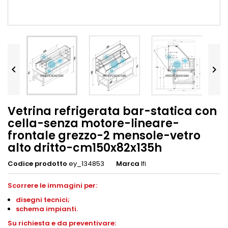


Vetrina refrigerata bar-statica con
cella-senza motore-lineare-
frontale grezzo-2 mensole-vetro
alto dritto-cm150x82x135h
Codice prodotto
ey_134853
Marca
Ifi
Scorrere le immagini per:
disegni
tecnici;
schema impianti
.
S
u richiesta e da preventivare: