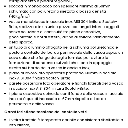
d’irrigidimento e piedini regolabili;
scocca in monoblocco con spessore minimo di 50mm
schiumata con poliuretano iniettato a bassa densità
(40Kg/mc);
vasca monoblocco in acciaio inox AISI 304 ﬁnitura Scotch-
Brite, realizzata in un unico pezzo con angoli interni raggiati
senza soluzione di continuità tra piano espositivo,
gocciolatoio e bordi esterni, al fine di evitare l’annidamento
dello sporco;
un tubo di alluminio affogato nella schiuma poliuretanica e
posto a contatto del bordo perimetrale della vasca ospita un
cavo caldo che funge da taglio termico per evitare la
formazione di condensa sui vetri che sono in appoggio
diretto sul bordo della vasca in acciaio inox;
piano di lavoro lato operatore profondo 193mm in acciaio
inox AISI 304 ﬁnitura Scotch-Brite;
parete posteriore lato operatore e fianchi laterali della vasca
in acciaio inox AISI 304 ﬁnitura Scotch-Brite;
il piano espositivo coincide con il fondo della vasca in acciaio
inox ed è quindi incassato di 67mm rispetto al bordo
perimetrale della vasca.
Caratteristiche tecniche del castello vetri:
il vetro frontale è temperato apribile con sistema ribaltabile a
lato cliente;