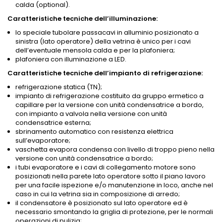
calda (optional).
Caratteristiche tecniche dell’illuminazione:
lo speciale tubolare passacavi in alluminio posizionato a
sinistra (lato operatore) della vetrina è unico per i cavi
dell’eventuale mensola calda e per la plafoniera;
plafoniera con illuminazione a LED.
Caratteristiche tecniche dell’impianto di refrigerazione:
refrigerazione statica (TN);
impianto di refrigerazione costituito da gruppo ermetico a
capillare per la versione con unità condensatrice a bordo,
con impianto a valvola nella versione con unità
condensatrice esterna;
sbrinamento automatico con resistenza elettrica
sull’evaporatore;
vaschetta evapora condensa con livello di troppo pieno nella
versione con unità condensatrice a bordo;
i tubi evaporatore e i cavi di collegamento motore sono
posizionati nella parete lato operatore sotto il piano lavoro
per una facile ispezione e/o manutenzione in loco, anche nel
caso in cui la vetrina sia in composizione di arredo;
il condensatore è posizionato sul lato operatore ed è
necessario smontando la griglia di protezione, per le normali
operazioni di pulizia;