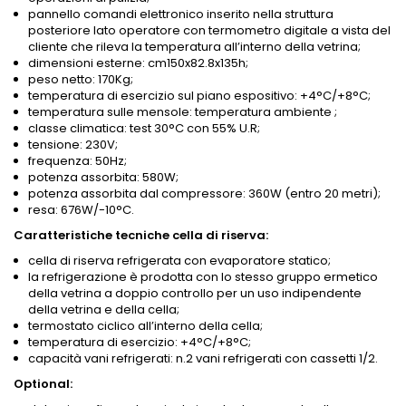
pannello comandi elettronico inserito nella struttura
posteriore lato operatore con termometro digitale a vista del
cliente che rileva la temperatura all’interno della vetrina;
dimensioni esterne: cm150x82.8x135h;
peso netto: 170Kg;
temperatura di esercizio sul piano espositivo: +4°C/+8°C;
temperatura sulle mensole: temperatura ambiente ;
classe climatica: test 30°C con 55% U.R;
tensione: 230V;
frequenza: 50Hz;
potenza assorbita: 580W;
potenza assorbita dal compressore: 360W (entro 20 metri);
resa: 676W/-10°C.
Caratteristiche tecniche cella di riserva:
cella di riserva refrigerata con evaporatore statico;
la refrigerazione è prodotta con lo stesso gruppo ermetico
della vetrina a doppio controllo per un uso indipendente
della vetrina e della cella;
termostato ciclico all’interno della cella;
temperatura di esercizio: +4°C/+8°C;
capacità vani refrigerati: n.2 vani refrigerati con cassetti 1/2.
Optional: