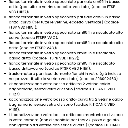
fianco terminale in vetro specchiato parziale cm95.1h basso
dritto (per tutte le vetrine, eccetto: ventilate) (codice FTSP
VBD H1127);
fianco terminale in vetro specchiato parziale cm95.1h basso
dritto-curvo (per tutte le vetrine, eccetto: ventilate) (codice
FTSP VBD H1151);
fianco terminale in vetro specchiato cm95.1h e riscaldato alto
curvo (codice FTSPR VAC);
fianco terminale in vetro specchiato cm95.1h e riscaldato alto
dritto (codice FTSPR VAD);
fianco terminale in vetro specchiato cm95.1h e riscaldato
basso dritto (codice FTSPR VBD H1127);
fianco terminale in vetro specchiato cm95.1h e riscaldato
basso dritto-curvo (codice FTSPR VBD H1151);
trasformatore per riscaldamento fianchi in vetro (già incluso
nel prezzo di tutte le vetrine ventilate) (codice 206092463);
kit canalizzazione vetro basso dritto tra 2 vetrine caldo
bagnomaria, senza vetro divisorio (codice KIT CAN 0 VBD
H1127);
kit canalizzazione vetro basso dritto-curvo tra 2 vetrine caldo
bagnomaria, senza vetro divisorio (codice KIT CAN 0 VBD
H1151);
kit canalizzazione vetro basso dritto con montante e divisorio
in vetro camera (non disponibile per i servizi pizza e gelato,
obbligatorio tra vetrine con servizi diversi) (codice KIT CAN 1