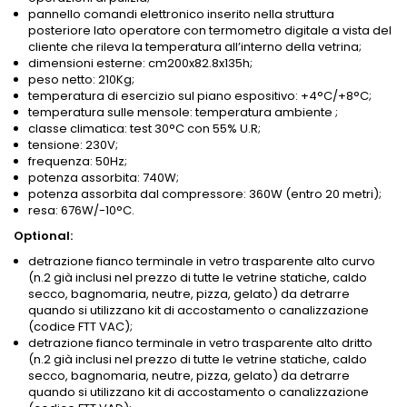
pannello comandi elettronico inserito nella struttura
posteriore lato operatore con termometro digitale a vista del
cliente che rileva la temperatura all’interno della vetrina;
dimensioni esterne: cm200x82.8x135h;
peso netto: 210Kg;
temperatura di esercizio sul piano espositivo: +4°C/+8°C;
temperatura sulle mensole: temperatura ambiente ;
classe climatica: test 30°C con 55% U.R;
tensione: 230V;
frequenza: 50Hz;
potenza assorbita: 740W;
potenza assorbita dal compressore: 360W (entro 20 metri);
resa: 676W/-10°C.
Optional:
detrazione fianco terminale in vetro trasparente alto curvo
(n.2 già inclusi nel prezzo di tutte le vetrine statiche, caldo
secco, bagnomaria, neutre, pizza, gelato) da detrarre
quando si utilizzano kit di accostamento o canalizzazione
(codice FTT VAC);
detrazione fianco terminale in vetro trasparente alto dritto
(n.2 già inclusi nel prezzo di tutte le vetrine statiche, caldo
secco, bagnomaria, neutre, pizza, gelato) da detrarre
quando si utilizzano kit di accostamento o canalizzazione