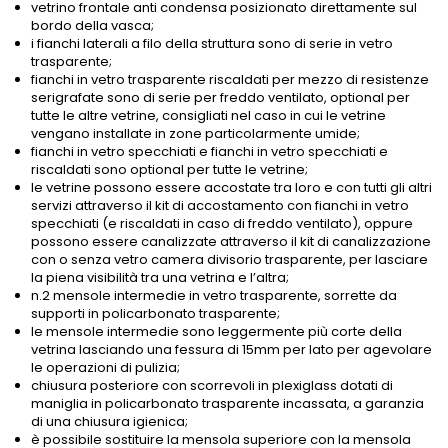
vetrino frontale anti condensa posizionato direttamente sul
bordo della vasca;
i fianchi laterali a filo della struttura sono di serie in vetro
trasparente;
fianchi in vetro trasparente riscaldati per mezzo di resistenze
serigrafate sono di serie per freddo ventilato, optional per
tutte le altre vetrine, consigliati nel caso in cui le vetrine
vengano installate in zone particolarmente umide;
fianchi in vetro specchiati e fianchi in vetro specchiati e
riscaldati sono optional per tutte le vetrine;
le vetrine possono essere accostate tra loro e con tutti gli altri
servizi attraverso il kit di accostamento con fianchi in vetro
specchiati (e riscaldati in caso di freddo ventilato), oppure
possono essere canalizzate attraverso il kit di canalizzazione
con o senza vetro camera divisorio trasparente, per lasciare
la piena visibilità tra una vetrina e l’altra;
n.2 mensole intermedie in vetro trasparente, sorrette da
supporti in policarbonato trasparente;
le mensole intermedie sono leggermente più corte della
vetrina lasciando una fessura di 15mm per lato per agevolare
le operazioni di pulizia;
chiusura posteriore con scorrevoli in plexiglass dotati di
maniglia in policarbonato trasparente incassata, a garanzia
di una chiusura igienica;
è possibile sostituire la mensola superiore con la mensola