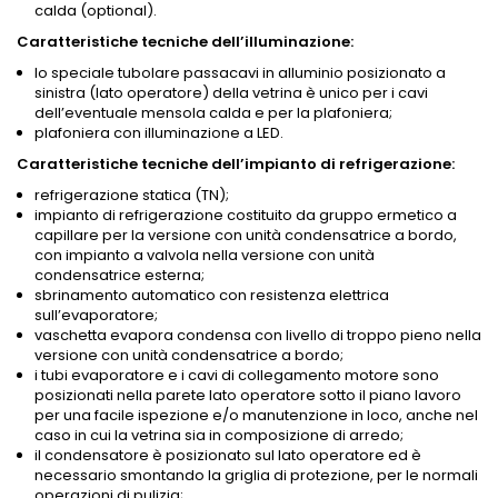
calda (optional).
Caratteristiche tecniche dell’illuminazione:
lo speciale tubolare passacavi in alluminio posizionato a
sinistra (lato operatore) della vetrina è unico per i cavi
dell’eventuale mensola calda e per la plafoniera;
plafoniera con illuminazione a LED.
Caratteristiche tecniche dell’impianto di refrigerazione:
refrigerazione statica (TN);
impianto di refrigerazione costituito da gruppo ermetico a
capillare per la versione con unità condensatrice a bordo,
con impianto a valvola nella versione con unità
condensatrice esterna;
sbrinamento automatico con resistenza elettrica
sull’evaporatore;
vaschetta evapora condensa con livello di troppo pieno nella
versione con unità condensatrice a bordo;
i tubi evaporatore e i cavi di collegamento motore sono
posizionati nella parete lato operatore sotto il piano lavoro
per una facile ispezione e/o manutenzione in loco, anche nel
caso in cui la vetrina sia in composizione di arredo;
il condensatore è posizionato sul lato operatore ed è
necessario smontando la griglia di protezione, per le normali
operazioni di pulizia;