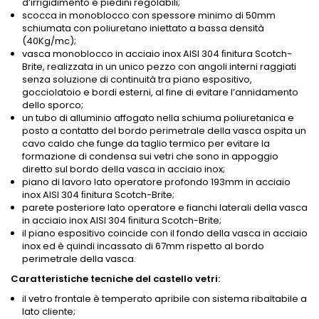
d’irrigidimento e piedini regolabili;
scocca in monoblocco con spessore minimo di 50mm
schiumata con poliuretano iniettato a bassa densità
(40Kg/mc);
vasca monoblocco in acciaio inox AISI 304 ﬁnitura Scotch-
Brite, realizzata in un unico pezzo con angoli interni raggiati
senza soluzione di continuità tra piano espositivo,
gocciolatoio e bordi esterni, al fine di evitare l’annidamento
dello sporco;
un tubo di alluminio affogato nella schiuma poliuretanica e
posto a contatto del bordo perimetrale della vasca ospita un
cavo caldo che funge da taglio termico per evitare la
formazione di condensa sui vetri che sono in appoggio
diretto sul bordo della vasca in acciaio inox;
piano di lavoro lato operatore profondo 193mm in acciaio
inox AISI 304 ﬁnitura Scotch-Brite;
parete posteriore lato operatore e fianchi laterali della vasca
in acciaio inox AISI 304 ﬁnitura Scotch-Brite;
il piano espositivo coincide con il fondo della vasca in acciaio
inox ed è quindi incassato di 67mm rispetto al bordo
perimetrale della vasca.
Caratteristiche tecniche del castello vetri:
il vetro frontale è temperato apribile con sistema ribaltabile a
lato cliente;