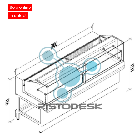
Solo online
In saldo!