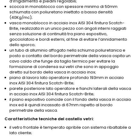
d’irrigidimento e piedini regolabili;
scocca in monoblocco con spessore minimo di 50mm
schiumata con poliuretano iniettato a bassa densità
(40Kg/mc);
vasca monoblocco in acciaio inox AISI 304 ﬁnitura Scotch-
Brite, realizzata in un unico pezzo con angoli interni raggiati
senza soluzione di continuità tra piano espositivo,
gocciolatoio e bordi esterni, al fine di evitare l’annidamento
dello sporco;
un tubo di alluminio affogato nella schiuma poliuretanica e
posto a contatto del bordo perimetrale della vasca ospita un
cavo caldo che funge da taglio termico per evitare la
formazione di condensa sui vetri che sono in appoggio
diretto sul bordo della vasca in acciaio inox;
piano di lavoro lato operatore profondo 193mm in acciaio
inox AISI 304 ﬁnitura Scotch-Brite;
parete posteriore lato operatore e fianchi laterali della vasca
in acciaio inox AISI 304 ﬁnitura Scotch-Brite;
il piano espositivo coincide con il fondo della vasca in acciaio
inox ed è quindi incassato di 67mm rispetto al bordo
perimetrale della vasca.
Caratteristiche tecniche del castello vetri:
il vetro frontale è temperato apribile con sistema ribaltabile a
lato cliente;