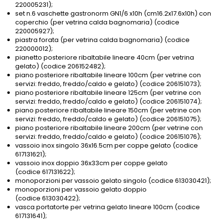
220005231);
set n.6 vaschette gastronorm GN1/6 x10h (cm16.2x17.6x10h) con
coperchio (per vetrina calda bagnomaria) (codice
220005927);
piastra forata (per vetrina calda bagnomaria) (codice
220000012);
pianetto posteriore ribaltabile lineare 40cm (per vetrina
gelato) (codice 206152482);
piano posteriore ribaltabile lineare 100cm (per vetrine con
servizi: freddo, freddo/caldo e gelato) (codice 206151073);
piano posteriore ribaltabile lineare 125cm (per vetrine con
servizi: freddo, freddo/caldo e gelato) (codice 206151074);
piano posteriore ribaltabile lineare 150cm (per vetrine con
servizi: freddo, freddo/caldo e gelato) (codice 206151075);
piano posteriore ribaltabile lineare 200cm (per vetrine con
servizi: freddo, freddo/caldo e gelato) (codice 206151076);
vassoio inox singolo 36x16.5cm per coppe gelato (codice
617131621);
vassoio inox doppio 36x33cm per coppe gelato
(codice 617131622);
monoporzioni per vassoio gelato singolo (codice 613030421);
monoporzioni per vassoio gelato doppio
(codice 613030422);
vasca portatorte per vetrina gelato lineare 100cm (codice
617131641);