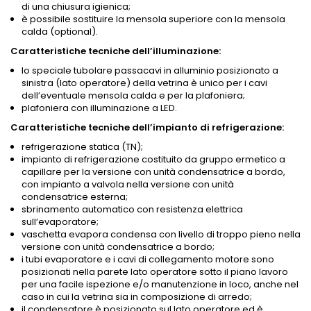
di una chiusura igienica;
è possibile sostituire la mensola superiore con la mensola
calda (optional).
Caratteristiche tecniche dell’illuminazione:
lo speciale tubolare passacavi in alluminio posizionato a
sinistra (lato operatore) della vetrina è unico per i cavi
dell’eventuale mensola calda e per la plafoniera;
plafoniera con illuminazione a LED.
Caratteristiche tecniche dell’impianto di refrigerazione:
refrigerazione statica (TN);
impianto di refrigerazione costituito da gruppo ermetico a
capillare per la versione con unità condensatrice a bordo,
con impianto a valvola nella versione con unità
condensatrice esterna;
sbrinamento automatico con resistenza elettrica
sull’evaporatore;
vaschetta evapora condensa con livello di troppo pieno nella
versione con unità condensatrice a bordo;
i tubi evaporatore e i cavi di collegamento motore sono
posizionati nella parete lato operatore sotto il piano lavoro
per una facile ispezione e/o manutenzione in loco, anche nel
caso in cui la vetrina sia in composizione di arredo;
il condensatore è posizionato sul lato operatore ed è