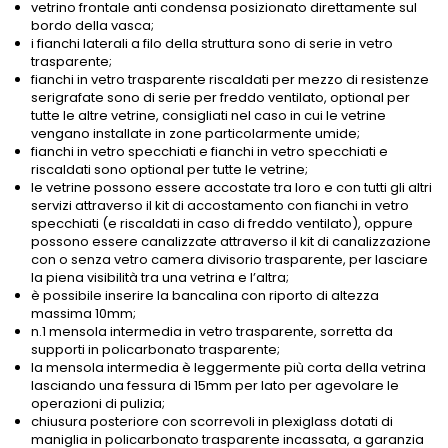
vetrino frontale anti condensa posizionato direttamente sul
bordo della vasca;
i fianchi laterali a filo della struttura sono di serie in vetro
trasparente;
fianchi in vetro trasparente riscaldati per mezzo di resistenze
serigrafate sono di serie per freddo ventilato, optional per
tutte le altre vetrine, consigliati nel caso in cui le vetrine
vengano installate in zone particolarmente umide;
fianchi in vetro specchiati e fianchi in vetro specchiati e
riscaldati sono optional per tutte le vetrine;
le vetrine possono essere accostate tra loro e con tutti gli altri
servizi attraverso il kit di accostamento con fianchi in vetro
specchiati (e riscaldati in caso di freddo ventilato), oppure
possono essere canalizzate attraverso il kit di canalizzazione
con o senza vetro camera divisorio trasparente, per lasciare
la piena visibilità tra una vetrina e l’altra;
è possibile inserire la bancalina con riporto di altezza
massima 10mm;
n.1 mensola intermedia in vetro trasparente, sorretta da
supporti in policarbonato trasparente;
la mensola intermedia è leggermente più corta della vetrina
lasciando una fessura di 15mm per lato per agevolare le
operazioni di pulizia;
chiusura posteriore con scorrevoli in plexiglass dotati di
maniglia in policarbonato trasparente incassata, a garanzia