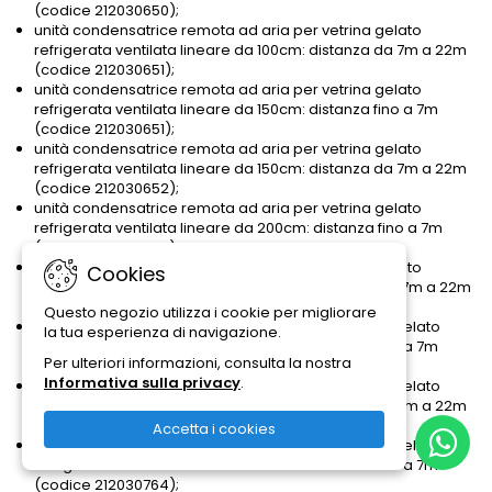
(codice 212030650);
unità condensatrice remota ad aria per vetrina gelato
refrigerata ventilata lineare da 100cm: distanza da 7m a 22m
(codice 212030651);
unità condensatrice remota ad aria per vetrina gelato
refrigerata ventilata lineare da 150cm: distanza fino a 7m
(codice 212030651);
unità condensatrice remota ad aria per vetrina gelato
refrigerata ventilata lineare da 150cm: distanza da 7m a 22m
(codice 212030652);
unità condensatrice remota ad aria per vetrina gelato
refrigerata ventilata lineare da 200cm: distanza fino a 7m
(codice 212030652);
unità condensatrice remota ad aria per vetrina gelato
Cookies
refrigerata ventilata lineare da 200cm: distanza da 7m a 22m
(codice 212030653);
Questo negozio utilizza i cookie per migliorare
unità condensatrice remota ad acqua per vetrina gelato
la tua esperienza di navigazione.
refrigerata ventilata lineare da 100cm: distanza fino a 7m
Per ulteriori informazioni, consulta la nostra
(codice 212030904);
Informativa sulla privacy
.
unità condensatrice remota ad acqua per vetrina gelato
refrigerata ventilata lineare da 100cm: distanza da 7m a 22m
(codice 212030764);
Accetta i cookies
unità condensatrice remota ad acqua per vetrina gelato
refrigerata ventilata lineare da 150cm: distanza fino a 7m
(codice 212030764);