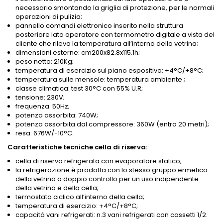
necessario smontando la griglia di protezione, per le normali
operazioni di pulizia;
pannello comandi elettronico inserito nella struttura
posteriore lato operatore con termometro digitale a vista del
cliente che rileva la temperatura all’interno della vetrina;
dimensioni esterne: cm200x82.8x115.1h;
peso netto: 210Kg;
temperatura di esercizio sul piano espositivo: +4°C/+8°C;
temperatura sulle mensole: temperatura ambiente ;
classe climatica: test 30°C con 55% U.R;
tensione: 230V;
frequenza: 50Hz;
potenza assorbita: 740W;
potenza assorbita dal compressore: 360W (entro 20 metri);
resa: 676W/-10°C.
Caratteristiche tecniche cella di riserva:
cella di riserva refrigerata con evaporatore statico;
la refrigerazione è prodotta con lo stesso gruppo ermetico
della vetrina a doppio controllo per un uso indipendente
della vetrina e della cella;
termostato ciclico all’interno della cella;
temperatura di esercizio: +4°C/+8°C;
capacità vani refrigerati: n.3 vani refrigerati con cassetti 1/2.