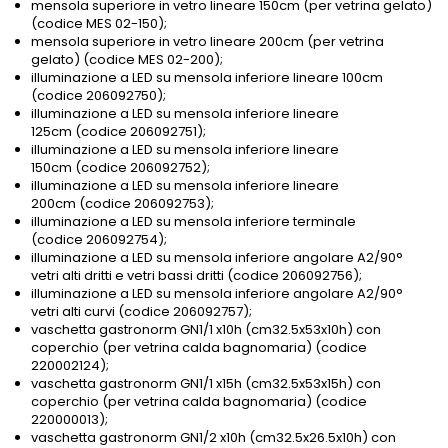
mensola superiore in vetro lineare 150cm (per vetrina gelato)
(codice MES 02-150);
mensola superiore in vetro lineare 200cm (per vetrina
gelato) (codice MES 02-200);
illuminazione a LED su mensola inferiore lineare 100cm
(codice 206092750);
illuminazione a LED su mensola inferiore lineare
125cm (codice 206092751);
illuminazione a LED su mensola inferiore lineare
150cm (codice 206092752);
illuminazione a LED su mensola inferiore lineare
200cm (codice 206092753);
illuminazione a LED su mensola inferiore terminale
(codice 206092754);
illuminazione a LED su mensola inferiore angolare A2/90°
vetri alti dritti e vetri bassi dritti (codice 206092756);
illuminazione a LED su mensola inferiore angolare A2/90°
vetri alti curvi (codice 206092757);
vaschetta gastronorm GN1/1 x10h (cm32.5x53x10h) con
coperchio (per vetrina calda bagnomaria) (codice
220002124);
vaschetta gastronorm GN1/1 x15h (cm32.5x53x15h) con
coperchio (per vetrina calda bagnomaria) (codice
220000013);
vaschetta gastronorm GN1/2 x10h (cm32.5x26.5x10h) con