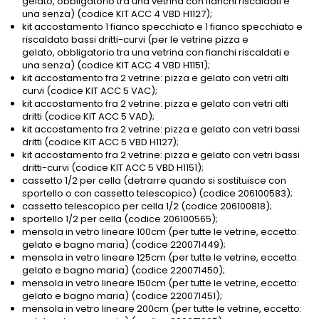
gelato, obbligatorio tra una vetrina con fianchi riscaldati e
una senza) (codice KIT ACC 4 VBD H1127);
kit accostamento 1 fianco specchiato e 1 fianco specchiato e
riscaldato bassi dritti-curvi (per le vetrine pizza e
gelato, obbligatorio tra una vetrina con fianchi riscaldati e
una senza) (codice KIT ACC 4 VBD H1151);
kit accostamento fra 2 vetrine: pizza e gelato con vetri alti
curvi (codice KIT ACC 5 VAC);
kit accostamento fra 2 vetrine: pizza e gelato con vetri alti
dritti (codice KIT ACC 5 VAD);
kit accostamento fra 2 vetrine: pizza e gelato con vetri bassi
dritti (codice KIT ACC 5 VBD H1127);
kit accostamento fra 2 vetrine: pizza e gelato con vetri bassi
dritti-curvi (codice KIT ACC 5 VBD H1151);
cassetto 1/2 per cella (detrarre quando si sostituisce con
sportello o con cassetto telescopico) (codice 206100583);
cassetto telescopico per cella 1/2 (codice 206100818);
sportello 1/2 per cella (codice 206100565);
mensola in vetro lineare 100cm (per tutte le vetrine, eccetto:
gelato e bagno maria) (codice 220071449);
mensola in vetro lineare 125cm (per tutte le vetrine, eccetto:
gelato e bagno maria) (codice 220071450);
mensola in vetro lineare 150cm (per tutte le vetrine, eccetto:
gelato e bagno maria) (codice 220071451);
mensola in vetro lineare 200cm (per tutte le vetrine, eccetto: