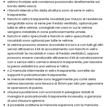
vetrino frontale anti condensa posizionato direttamente sul
bordo della vasca;
i fianchi laterali a filo della struttura sono di serie in vetro
trasparente;
fianchi in vetro trasparente riscaldati per mezzo di resistenze
serigrafate sono di serie per freddo ventilato, optional per
tutte le altre vetrine, consigliati nel caso in cui le vetrine
vengano installate in zone particolarmente umide;
fianchi in vetro specchiati e fianchi in vetro specchiati e
riscaldati sono optional per tutte le vetrine;
le vetrine possono essere accostate tra loro e con tutti gli altri
servizi attraverso il kit di accostamento con fianchi in vetro
specchiati (e riscaldati in caso di freddo ventilato), oppure
possono essere canalizzate attraverso il kit di canalizzazione
con o senza vetro camera divisorio trasparente, per lasciare
la piena visibilità tra una vetrina e l’altra;
n.2 mensole intermedie in vetro trasparente, sorrette da
supporti in policarbonato trasparente;
le mensole intermedie sono leggermente più corte della
vetrina lasciando una fessura di 15mm per lato per agevolare
le operazioni di pulizia;
chiusura posteriore con scorrevoli in plexiglass dotati di
maniglia in policarbonato trasparente incassata, a garanzia
di una chiusura igienica;
è possibile sostituire la mensola superiore con la mensola