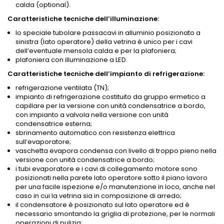
calda (optional).
Caratteristiche tecniche dell’illuminazione:
lo speciale tubolare passacavi in alluminio posizionato a
sinistra (lato operatore) della vetrina è unico per i cavi
dell’eventuale mensola calda e per la plafoniera;
plafoniera con illuminazione a LED.
Caratteristiche tecniche dell’impianto di refrigerazione:
refrigerazione ventilata (TN);
impianto di refrigerazione costituito da gruppo ermetico a
capillare per la versione con unità condensatrice a bordo,
con impianto a valvola nella versione con unità
condensatrice esterna;
sbrinamento automatico con resistenza elettrica
sull’evaporatore;
vaschetta evapora condensa con livello di troppo pieno nella
versione con unità condensatrice a bordo;
i tubi evaporatore e i cavi di collegamento motore sono
posizionati nella parete lato operatore sotto il piano lavoro
per una facile ispezione e/o manutenzione in loco, anche nel
caso in cui la vetrina sia in composizione di arredo;
il condensatore è posizionato sul lato operatore ed è
necessario smontando la griglia di protezione, per le normali
operazioni di pulizia;