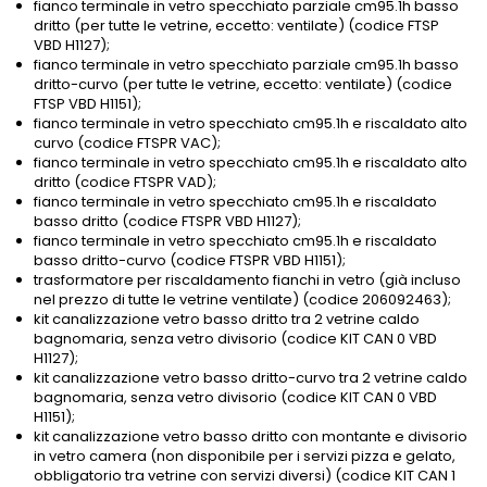
fianco terminale in vetro specchiato parziale cm95.1h basso
dritto (per tutte le vetrine, eccetto: ventilate) (codice FTSP
VBD H1127);
fianco terminale in vetro specchiato parziale cm95.1h basso
dritto-curvo (per tutte le vetrine, eccetto: ventilate) (codice
FTSP VBD H1151);
fianco terminale in vetro specchiato cm95.1h e riscaldato alto
curvo (codice FTSPR VAC);
fianco terminale in vetro specchiato cm95.1h e riscaldato alto
dritto (codice FTSPR VAD);
fianco terminale in vetro specchiato cm95.1h e riscaldato
basso dritto (codice FTSPR VBD H1127);
fianco terminale in vetro specchiato cm95.1h e riscaldato
basso dritto-curvo (codice FTSPR VBD H1151);
trasformatore per riscaldamento fianchi in vetro (già incluso
nel prezzo di tutte le vetrine ventilate) (codice 206092463);
kit canalizzazione vetro basso dritto tra 2 vetrine caldo
bagnomaria, senza vetro divisorio (codice KIT CAN 0 VBD
H1127);
kit canalizzazione vetro basso dritto-curvo tra 2 vetrine caldo
bagnomaria, senza vetro divisorio (codice KIT CAN 0 VBD
H1151);
kit canalizzazione vetro basso dritto con montante e divisorio
in vetro camera (non disponibile per i servizi pizza e gelato,
obbligatorio tra vetrine con servizi diversi) (codice KIT CAN 1