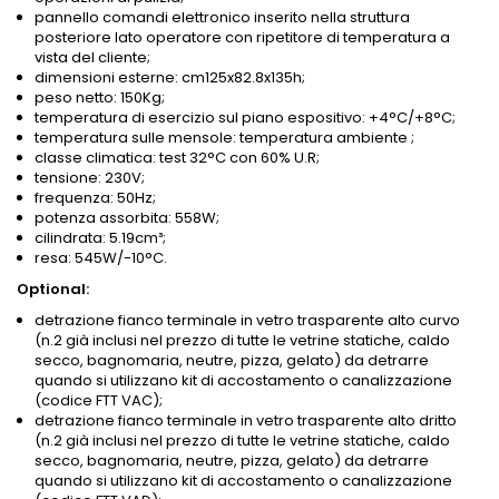
pannello comandi elettronico inserito nella struttura
posteriore lato operatore con ripetitore di temperatura a
vista del cliente;
dimensioni esterne: cm125x82.8x135h;
peso netto: 150Kg;
temperatura di esercizio sul piano espositivo: +4°C/+8°C;
temperatura sulle mensole: temperatura ambiente ;
classe climatica: test 32°C con 60% U.R;
tensione: 230V;
frequenza: 50Hz;
potenza assorbita: 558W;
cilindrata: 5.19cm³;
resa: 545W/-10°C.
Optional:
detrazione fianco terminale in vetro trasparente alto curvo
(n.2 già inclusi nel prezzo di tutte le vetrine statiche, caldo
secco, bagnomaria, neutre, pizza, gelato) da detrarre
quando si utilizzano kit di accostamento o canalizzazione
(codice FTT VAC);
detrazione fianco terminale in vetro trasparente alto dritto
(n.2 già inclusi nel prezzo di tutte le vetrine statiche, caldo
secco, bagnomaria, neutre, pizza, gelato) da detrarre
quando si utilizzano kit di accostamento o canalizzazione