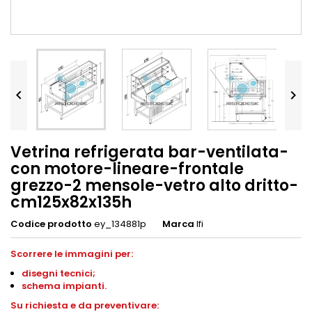


Vetrina refrigerata bar-ventilata-
con motore-lineare-frontale
grezzo-2 mensole-vetro alto dritto-
cm125x82x135h
Codice prodotto
ey_134881p
Marca
Ifi
Scorrere le immagini per:
disegni
tecnici;
schema impianti
.
S
u richiesta e da preventivare: