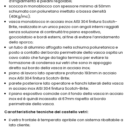
d’irrigidimento e piedini regolabili;
scocca in monoblocco con spessore minimo di 50mm
schiumata con poliuretano iniettato a bassa densità
(40Kg/mc);
vasca monoblocco in acciaio inox AISI 304 ﬁnitura Scotch-
Brite, realizzata in un unico pezzo con angoli interni raggiati
senza soluzione di continuità tra piano espositivo,
gocciolatoio e bordi esterni, al fine di evitare l’annidamento
dello sporco;
un tubo di alluminio affogato nella schiuma poliuretanica e
posto a contatto del bordo perimetrale della vasca ospita un
cavo caldo che funge da taglio termico per evitare la
formazione di condensa sui vetri che sono in appoggio
diretto sul bordo della vasca in acciaio inox;
piano di lavoro lato operatore profondo 193mm in acciaio
inox AISI 304 ﬁnitura Scotch-Brite;
parete posteriore lato operatore e fianchi laterali della vasca
in acciaio inox AISI 304 ﬁnitura Scotch-Brite;
il piano espositivo coincide con il fondo della vasca in acciaio
inox ed è quindi incassato di 67mm rispetto al bordo
perimetrale della vasca.
Caratteristiche tecniche del castello vetri:
il vetro frontale è temperato apribile con sistema ribaltabile a
lato cliente;