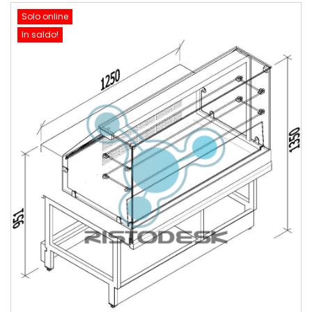
Solo online
In saldo!