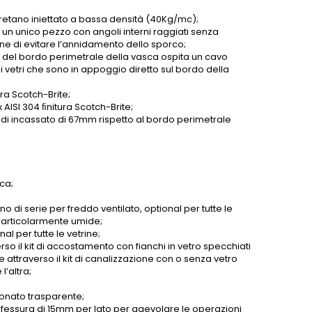
tano iniettato a bassa densità (40Kg/mc);
n un unico pezzo con angoli interni raggiati senza
fine di evitare l’annidamento dello sporco;
o del bordo perimetrale della vasca ospita un cavo
 vetri che sono in appoggio diretto sul bordo della
ra Scotch-Brite;
 AISI 304 ﬁnitura Scotch-Brite;
indi incassato di 67mm rispetto al bordo perimetrale
ca;
o di serie per freddo ventilato, optional per tutte le
e particolarmente umide;
al per tutte le vetrine;
verso il kit di accostamento con fianchi in vetro specchiati
 attraverso il kit di canalizzazione con o senza vetro
l’altra;
bonato trasparente;
 fessura di 15mm per lato per agevolare le operazioni