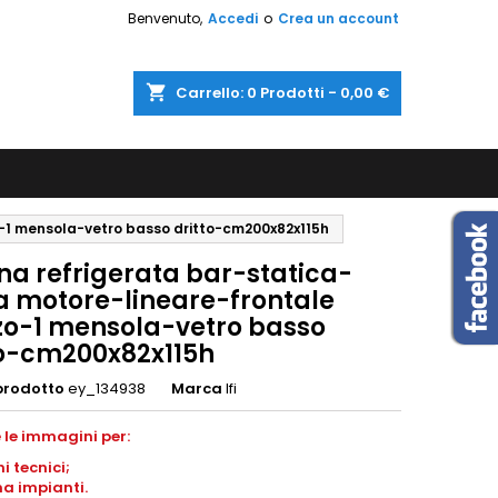
Benvenuto,
Accedi
o
Crea un account
shopping_cart
Carrello:
0
Prodotti - 0,00 €
o-1 mensola-vetro basso dritto-cm200x82x115h
na refrigerata bar-statica-
a motore-lineare-frontale
zo-1 mensola-vetro basso
to-cm200x82x115h
prodotto
ey_134938
Marca
Ifi
 le immagini per:
ni
tecnici;
a impianti
.