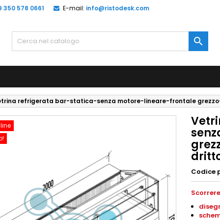
9 350 578 0661
E-mail:
info@ristodesk.com

trina refrigerata bar-statica-senza motore-lineare-frontale grezz
Vetri
line
senz
o!
grez
drit
Codice 
Scorrere
diseg
schem