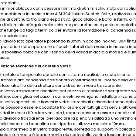
 regolabili;
 in monoblocco con spessore minimo di 50mm schiumata con poliure
onoblocco in acciaio inox AISI 304 ﬁnitura Scotch-Brite, realizzata i
ne di continuità tra piano espositivo, gocciolatoio e bordi esterni, al 
o di alluminio affogato nella schiuma poliuretanica e posto a contatt
che funge da taglio termico per evitare la formazione di condensa sui
n acciaio inox;
di lavoro lato operatore profondo 193mm in acciaio inox AISI 304 ﬁnitu
posteriore lato operatore e fianchi laterali della vasca in acciaio inox
o espositivo coincide con il fondo della vasca in acciaio inox ed è qu
vasca.
stiche tecniche del castello vetri:
o frontale è temperato apribile con sistema ribaltabile a lato cliente;
o frontale anti condensa posizionato direttamente sul bordo della vas
hi laterali a filo della struttura sono di serie in vetro trasparente;
 in vetro trasparente riscaldati per mezzo di resistenze serigrafate son
etrine, consigliati nel caso in cui le vetrine vengano installate in zon
 in vetro specchiati e fianchi in vetro specchiati e riscaldati sono option
ine possono essere accostate tra loro e con tutti gli altri servizi attra
aldati in caso di freddo ventilato), oppure possono essere canalizzate
divisorio trasparente, per lasciare la piena visibilità tra una vetrina e 
ibile inserire la bancalina con riporto di altezza massima 10mm;
nsola intermedia in vetro trasparente, sorretta da supporti in policar
sola intermedia è leggermente più corta della vetrina lasciando una