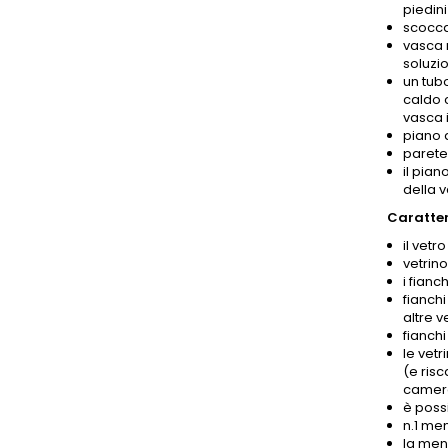
piedini
scocca
vasca m
soluzio
un tub
caldo 
vasca i
piano 
parete 
il pian
della 
Caratteri
il vetr
vetrin
i fianc
fianchi
altre v
fianchi
le vetr
(e risc
camera 
è poss
n.1 me
la men