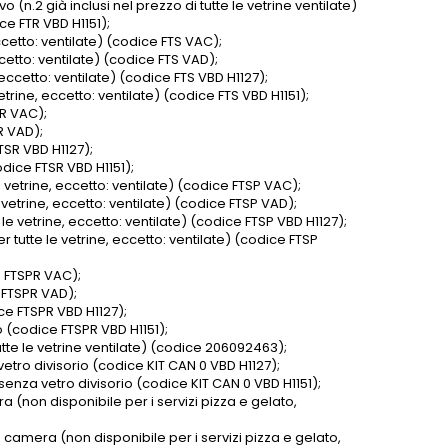
(n.2 già inclusi nel prezzo di tutte le vetrine ventilate)
e FTR VBD H1151);
ccetto: ventilate) (codice FTS VAC);
ccetto: ventilate) (codice FTS VAD);
 eccetto: ventilate) (codice FTS VBD H1127);
trine, eccetto: ventilate) (codice FTS VBD H1151);
SR VAC);
R VAD);
TSR VBD H1127);
dice FTSR VBD H1151);
 vetrine, eccetto: ventilate) (codice FTSP VAC);
 vetrine, eccetto: ventilate) (codice FTSP VAD);
le vetrine, eccetto: ventilate) (codice FTSP VBD H1127);
 tutte le vetrine, eccetto: ventilate) (codice FTSP
e FTSPR VAC);
e FTSPR VAD);
ce FTSPR VBD H1127);
 (codice FTSPR VBD H1151);
utte le vetrine ventilate) (codice 206092463);
etro divisorio (codice KIT CAN 0 VBD H1127);
senza vetro divisorio (codice KIT CAN 0 VBD H1151);
 (non disponibile per i servizi pizza e gelato,
 camera (non disponibile per i servizi pizza e gelato,