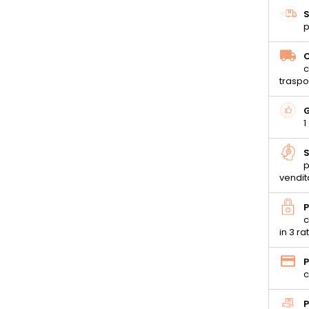
S
p
C
c
traspo
G
1
S
p
vendit
P
c
in 3 ra
P
c
P