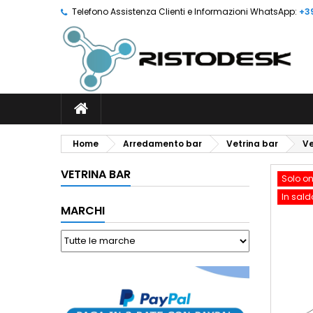
Telefono Assistenza Clienti e Informazioni WhatsApp:
+3
Home
Arredamento bar
Vetrina bar
Ve
VETRINA BAR
Solo on
In sald
MARCHI