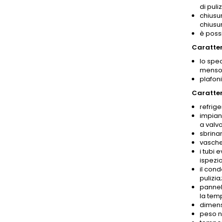
di puliz
chiusur
chiusur
è poss
Caratter
lo spec
mensol
plafoni
Caratter
refrige
impian
a valv
sbrina
vasche
i tubi 
ispezi
il con
pulizia;
pannell
la temp
dimens
peso n