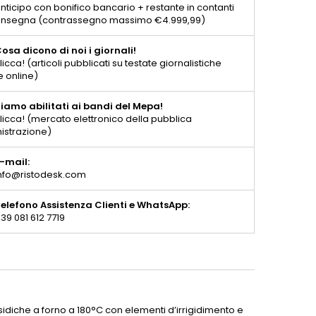
nticipo con bonifico bancario + restante in contanti
consegna (contrassegno massimo €4.999,99)
osa dicono di noi i giornali!
licca! (articoli pubblicati su testate giornalistiche
e online)
iamo abilitati ai bandi del Mepa!
licca! (mercato elettronico della pubblica
istrazione)
-mail:
nfo@ristodesk.com
elefono Assistenza Clienti e WhatsApp:
39 081 612 7719
ssidiche a forno a 180°C con elementi d’irrigidimento e