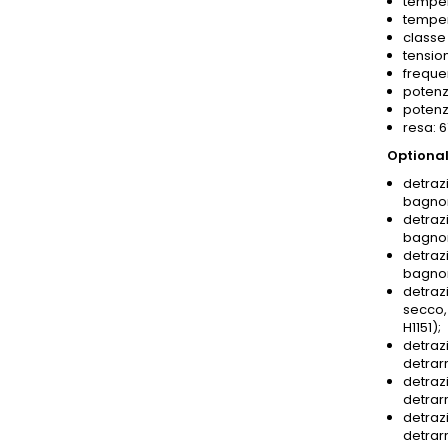
temper
temper
classe 
tensio
freque
potenz
potenz
resa: 
Optional
detrazi
bagnom
detrazi
bagnom
detrazi
bagnom
detrazi
secco,
H1151);
detrazi
detrar
detrazi
detrar
detrazi
detrar