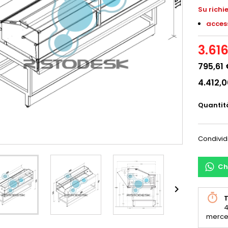
S
u richi
access
3.61
795,61
4.412,
Quantit
Condivid
Ch

T
4
merce