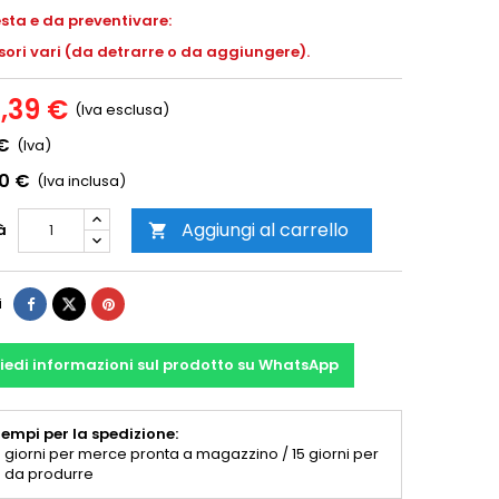
esta e da preventivare:
ori vari (da detrarre o da aggiungere).
6,39 €
(Iva esclusa)
 €
(Iva)
00 €
(Iva inclusa)
Aggiungi al carrello
à

i
iedi informazioni sul prodotto su WhatsApp
empi per la spedizione:
 giorni per merce pronta a magazzino / 15 giorni per
 da produrre