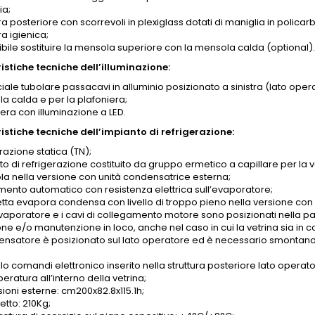
ia;
a posteriore con scorrevoli in plexiglass dotati di maniglia in polic
a igienica;
ibile sostituire la mensola superiore con la mensola calda (optional)
istiche tecniche dell’illuminazione:
iale tubolare passacavi in alluminio posizionato a sinistra (lato opera
a calda e per la plafoniera;
era con illuminazione a LED.
istiche tecniche dell’impianto di refrigerazione:
razione statica (TN);
to di refrigerazione costituito da gruppo ermetico a capillare per la
ola nella versione con unità condensatrice esterna;
mento automatico con resistenza elettrica sull’evaporatore;
tta evapora condensa con livello di troppo pieno nella versione con
evaporatore e i cavi di collegamento motore sono posizionati nella par
one e/o manutenzione in loco, anche nel caso in cui la vetrina sia in 
densatore è posizionato sul lato operatore ed è necessario smontando 
o comandi elettronico inserito nella struttura posteriore lato operato
eratura all’interno della vetrina;
ioni esterne: cm200x82.8x115.1h;
etto: 210Kg;