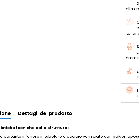
a
alla 
C
c
italian
S
c
ammin
E
i
T
+
zione
Dettagli del prodotto
istiche tecniche della struttura:
ra portante inferiore in tubolare d’acciaio verniciato con polveri epo