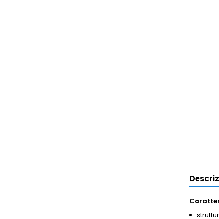
Descri
Caratter
struttu