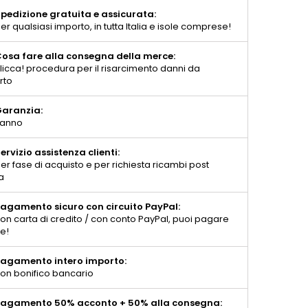
pedizione gratuita e assicurata:
er qualsiasi importo, in tutta Italia e isole comprese!
osa fare alla consegna della merce:
licca! procedura per il risarcimento danni da
rto
aranzia:
 anno
ervizio assistenza clienti:
er fase di acquisto e per richiesta ricambi post
a
agamento sicuro con circuito PayPal:
on carta di credito / con conto PayPal, puoi pagare
te!
agamento intero importo:
on bonifico bancario
agamento 50% acconto + 50% alla consegna: