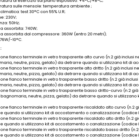
atura di esercizio sul piano espositivo: +4°C/+8°C;
atura sulle mensole: temperatura ambiente ;
climatica: test 30°C con 55% U.R;
ne: 230V;
nza: 50Hz;
a assorbita: 740W;
a assorbita dal compressore: 360W (entro 20 metri);
676W/-10°C.
:
one fianco terminale in vetro trasparente alto curvo (n.2 già inclusi ne
aria, neutre, pizza, gelato) da detrarre quando si utilizzano kit di
one fianco terminale in vetro trasparente alto dritto (n.2 già inclusi ne
aria, neutre, pizza, gelato) da detrarre quando si utilizzano kit di
one fianco terminale in vetro trasparente basso dritto (n.2 già inclusi 
aria, neutre, pizza, gelato) da detrarre quando si utilizzano kit di 
one fianco terminale in vetro trasparente basso dritto-curvo (n.2 già in
 bagnomaria, neutre, pizza, gelato) da detrarre quando si utilizzano
one fianco terminale in vetro trasparente riscaldato alto curvo (n.2 già
re quando si utilizzano kit di accostamento o canalizzazione (codice 
one fianco terminale in vetro trasparente riscaldato alto dritto (n.2 già
re quando si utilizzano kit di accostamento o canalizzazione (codice 
one fianco terminale in vetro trasparente riscaldato basso dritto (n.2 g
re quando si utilizzano kit di accostamento o canalizzazione (codice 