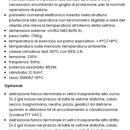
necessario smontando la griglia di protezione, per le normali
operazioni di pulizia;
pannello comandi elettronico inserito nella struttura
posteriore lato operatore con termometro digitale a vista del
cliente che rileva la temperatura all’interno della vetrina;
dimensioni esterne: cm152.1x82.8x115.1h;
peso netto: 170Kg;
temperatura di esercizio sul piano espositivo: +4°C/+8°C;
temperatura sulle mensole: temperatura ambiente ;
classe climatica: test 30°C con 55% U.R;
tensione: 230V;
frequenza: 50Hz;
potenza assorbita: 852W;
cilindrata: 12.11cm³;
resa: 1096W/-10°C.
Optional:
detrazione fianco terminale in vetro trasparente alto curvo
(n.2 già inclusi nel prezzo di tutte le vetrine statiche, caldo
secco, bagnomaria, neutre, pizza, gelato) da detrarre
quando si utilizzano kit di accostamento o canalizzazione
(codice FTT VAC);
detrazione fianco terminale in vetro trasparente alto dritto
(n.2 già inclusi nel prezzo di tutte le vetrine statiche, caldo