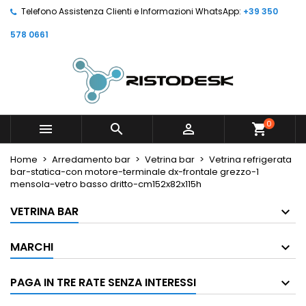
Telefono Assistenza Clienti e Informazioni WhatsApp:
+39 350
578 0661
0



shopping_cart
Home
Arredamento bar
Vetrina bar
Vetrina refrigerata
bar-statica-con motore-terminale dx-frontale grezzo-1
mensola-vetro basso dritto-cm152x82x115h
VETRINA BAR
MARCHI
PAGA IN TRE RATE SENZA INTERESSI