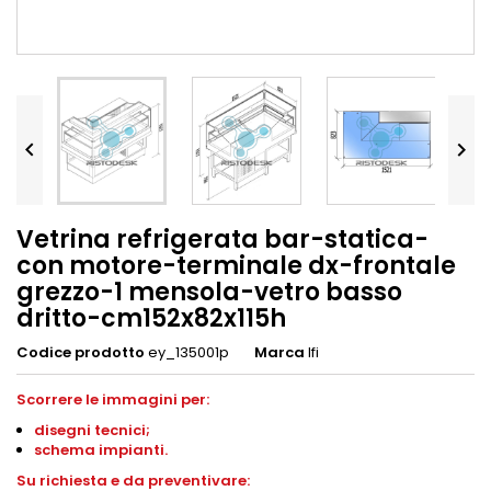


Vetrina refrigerata bar-statica-
con motore-terminale dx-frontale
grezzo-1 mensola-vetro basso
dritto-cm152x82x115h
Codice prodotto
ey_135001p
Marca
Ifi
Scorrere le immagini per:
disegni
tecnici;
schema impianti
.
S
u richiesta e da preventivare: