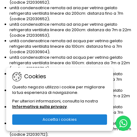
(codice 212030652);
unità condensatrice remota ad aria per vetrina gelato
refrigerata ventilata lineare da 200cm: distanza fino a 7m
(codice 212030652);
unità condensatrice remota ad aria per vetrina gelato
refrigerata ventilata lineare da 200cm: distanza da 7m a 22m
(codice 212030653);
unità condensatrice remota ad acqua per vetrina gelato
refrigerata ventilata lineare da 100cm: distanza fino a 7m
(codice 212030904);
unità condensatrice remota ad acqua per vetrina gelato
refrigerata ventilata lineare da 100cm: distanza da 7m a 22m
(codice 212030764);
unità condensatrice remota ad acqua per vetrina gelato
Cookies
refrigerata ventilata lineare da 150cm: distanza fino a 7m
(codice 212030764);
Questo negozio utilizza i cookie per migliorare
unità condensatrice remota ad acqua per vetrina gelato
la tua esperienza di navigazione.
refrigerata ventilata lineare da 150cm: distanza da 7m a 22m
Per ulteriori informazioni, consulta la nostra
(codice 212030711);
Informativa sulla privacy
.
unità condensatrice remota ad acqua per vetrina gelato
refrigerata ventilata lineare da 200cm: distanza fino a 7m
(codice 212030711);
Accetta i cookies
unità condensatrice remota ad acqua per vetrina gelato
refrigerata ventilata lineare da 200cm: distanza da 7m a 22m
(codice 212030712);