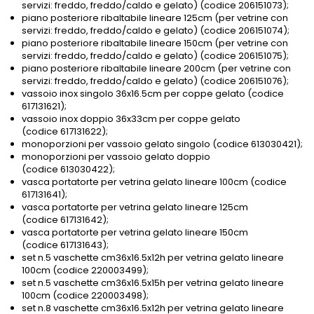
servizi: freddo, freddo/caldo e gelato) (codice 206151073);
piano posteriore ribaltabile lineare 125cm (per vetrine con
servizi: freddo, freddo/caldo e gelato) (codice 206151074);
piano posteriore ribaltabile lineare 150cm (per vetrine con
servizi: freddo, freddo/caldo e gelato) (codice 206151075);
piano posteriore ribaltabile lineare 200cm (per vetrine con
servizi: freddo, freddo/caldo e gelato) (codice 206151076);
vassoio inox singolo 36x16.5cm per coppe gelato (codice
617131621);
vassoio inox doppio 36x33cm per coppe gelato
(codice 617131622);
monoporzioni per vassoio gelato singolo (codice 613030421);
monoporzioni per vassoio gelato doppio
(codice 613030422);
vasca portatorte per vetrina gelato lineare 100cm (codice
617131641);
vasca portatorte per vetrina gelato lineare 125cm
(codice 617131642);
vasca portatorte per vetrina gelato lineare 150cm
(codice 617131643);
set n.5 vaschette cm36x16.5x12h per vetrina gelato lineare
100cm (codice 220003499);
set n.5 vaschette cm36x16.5x15h per vetrina gelato lineare
100cm (codice 220003498);
set n.8 vaschette cm36x16.5x12h per vetrina gelato lineare