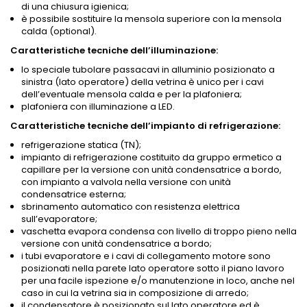
di una chiusura igienica;
è possibile sostituire la mensola superiore con la mensola
calda (optional).
Caratteristiche tecniche dell’illuminazione:
lo speciale tubolare passacavi in alluminio posizionato a
sinistra (lato operatore) della vetrina è unico per i cavi
dell’eventuale mensola calda e per la plafoniera;
plafoniera con illuminazione a LED.
Caratteristiche tecniche dell’impianto di refrigerazione:
refrigerazione statica (TN);
impianto di refrigerazione costituito da gruppo ermetico a
capillare per la versione con unità condensatrice a bordo,
con impianto a valvola nella versione con unità
condensatrice esterna;
sbrinamento automatico con resistenza elettrica
sull’evaporatore;
vaschetta evapora condensa con livello di troppo pieno nella
versione con unità condensatrice a bordo;
i tubi evaporatore e i cavi di collegamento motore sono
posizionati nella parete lato operatore sotto il piano lavoro
per una facile ispezione e/o manutenzione in loco, anche nel
caso in cui la vetrina sia in composizione di arredo;
il condensatore è posizionato sul lato operatore ed è