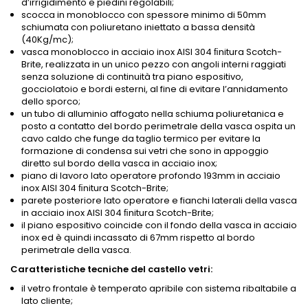
d’irrigidimento e piedini regolabili;
scocca in monoblocco con spessore minimo di 50mm
schiumata con poliuretano iniettato a bassa densità
(40Kg/mc);
vasca monoblocco in acciaio inox AISI 304 ﬁnitura Scotch-
Brite, realizzata in un unico pezzo con angoli interni raggiati
senza soluzione di continuità tra piano espositivo,
gocciolatoio e bordi esterni, al fine di evitare l’annidamento
dello sporco;
un tubo di alluminio affogato nella schiuma poliuretanica e
posto a contatto del bordo perimetrale della vasca ospita un
cavo caldo che funge da taglio termico per evitare la
formazione di condensa sui vetri che sono in appoggio
diretto sul bordo della vasca in acciaio inox;
piano di lavoro lato operatore profondo 193mm in acciaio
inox AISI 304 ﬁnitura Scotch-Brite;
parete posteriore lato operatore e fianchi laterali della vasca
in acciaio inox AISI 304 ﬁnitura Scotch-Brite;
il piano espositivo coincide con il fondo della vasca in acciaio
inox ed è quindi incassato di 67mm rispetto al bordo
perimetrale della vasca.
Caratteristiche tecniche del castello vetri:
il vetro frontale è temperato apribile con sistema ribaltabile a
lato cliente;