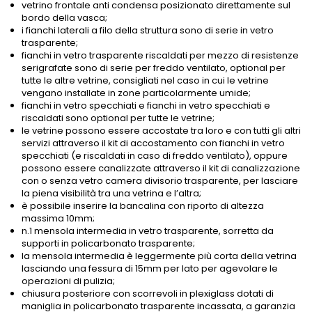
vetrino frontale anti condensa posizionato direttamente sul
bordo della vasca;
i fianchi laterali a filo della struttura sono di serie in vetro
trasparente;
fianchi in vetro trasparente riscaldati per mezzo di resistenze
serigrafate sono di serie per freddo ventilato, optional per
tutte le altre vetrine, consigliati nel caso in cui le vetrine
vengano installate in zone particolarmente umide;
fianchi in vetro specchiati e fianchi in vetro specchiati e
riscaldati sono optional per tutte le vetrine;
le vetrine possono essere accostate tra loro e con tutti gli altri
servizi attraverso il kit di accostamento con fianchi in vetro
specchiati (e riscaldati in caso di freddo ventilato), oppure
possono essere canalizzate attraverso il kit di canalizzazione
con o senza vetro camera divisorio trasparente, per lasciare
la piena visibilità tra una vetrina e l’altra;
è possibile inserire la bancalina con riporto di altezza
massima 10mm;
n.1 mensola intermedia in vetro trasparente, sorretta da
supporti in policarbonato trasparente;
la mensola intermedia è leggermente più corta della vetrina
lasciando una fessura di 15mm per lato per agevolare le
operazioni di pulizia;
chiusura posteriore con scorrevoli in plexiglass dotati di
maniglia in policarbonato trasparente incassata, a garanzia