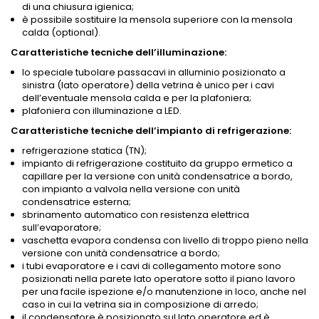
di una chiusura igienica;
è possibile sostituire la mensola superiore con la mensola
calda (optional).
Caratteristiche tecniche dell’illuminazione:
lo speciale tubolare passacavi in alluminio posizionato a
sinistra (lato operatore) della vetrina è unico per i cavi
dell’eventuale mensola calda e per la plafoniera;
plafoniera con illuminazione a LED.
Caratteristiche tecniche dell’impianto di refrigerazione:
refrigerazione statica (TN);
impianto di refrigerazione costituito da gruppo ermetico a
capillare per la versione con unità condensatrice a bordo,
con impianto a valvola nella versione con unità
condensatrice esterna;
sbrinamento automatico con resistenza elettrica
sull’evaporatore;
vaschetta evapora condensa con livello di troppo pieno nella
versione con unità condensatrice a bordo;
i tubi evaporatore e i cavi di collegamento motore sono
posizionati nella parete lato operatore sotto il piano lavoro
per una facile ispezione e/o manutenzione in loco, anche nel
caso in cui la vetrina sia in composizione di arredo;
il condensatore è posizionato sul lato operatore ed è