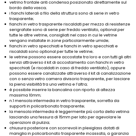
vetrino frontale anti condensa posizionato direttamente sul
bordo della vasca;
i fianchi laterali a filo della struttura sono di serie in vetro
trasparente;
fianchi in vetro trasparente riscaldati per mezzo di resistenze
serigrafate sono di serie per freddo ventilato, optional per
tutte le altre vetrine, consigliati nel caso in cui le vetrine
vengano installate in zone particolarmente umide;
fianchi in vetro specchiati e fianchi in vetro specchiati e
riscaldati sono optional per tutte le vetrine;
le vetrine possono essere accostate tra loro e con tutti gli altri
servizi attraverso il kit di accostamento con fianchi in vetro
specchiati (e riscaldati in caso di freddo ventilato), oppure
possono essere canalizzate attraverso il kit di canalizzazione
con o senza vetro camera divisorio trasparente, per lasciare
la piena visibilità tra una vetrina e l’altra;
è possibile inserire la bancalina con riporto di altezza
massima 10mm;
n.1 mensola intermedia in vetro trasparente, sorretta da
supporti in policarbonato trasparente;
la mensola intermedia è leggermente più corta della vetrina
lasciando una fessura di 15mm per lato per agevolare le
operazioni di pulizia;
chiusura posteriore con scorrevoli in plexiglass dotati di
maniglia in policarbonato trasparente incassata, a garanzia