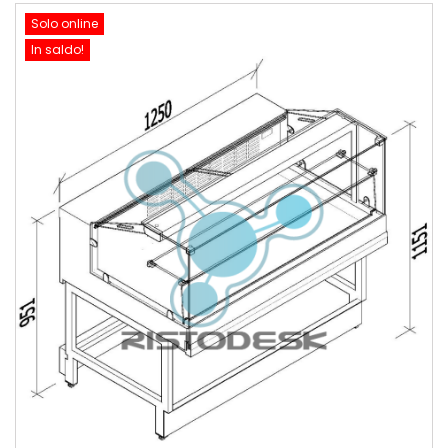
Solo online
In saldo!