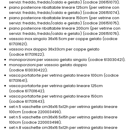
servizi: freddo, freddo/caldo e gelato) (codice 206151073);
piano posteriore ribaltabile lineare 125cm (per vetrine con
servizi: freddo, freddo/caldo e gelato) (codice 206151074);
piano posteriore ribaltabile lineare 150cm (per vetrine con
servizi: freddo, freddo/caldo e gelato) (codice 206151075);
piano posteriore ribaltabile lineare 200cm (per vetrine con
servizi: freddo, freddo/caldo e gelato) (codice 206151076);
vassoio inox singolo 36x16.5cm per coppe gelato (codice
617131621);
vassoio inox doppio 36x33cm per coppe gelato
(codice 617131622);
monoporzioni per vassoio gelato singolo (codice 613030421);
monoporzioni per vassoio gelato doppio
(codice 613030422);
vasca portatorte per vetrina gelato lineare 100cm (codice
617131641);
vasca portatorte per vetrina gelato lineare 125cm
(codice 617131642);
vasca portatorte per vetrina gelato lineare 150cm
(codice 617131643);
set n.5 vaschette cm36x16.5x12h per vetrina gelato lineare
100cm (codice 220003499);
set n.5 vaschette cm36x16.5x15h per vetrina gelato lineare
100cm (codice 220003498);
set n.8 vaschette cm36x16.5x12h per vetrina gelato lineare