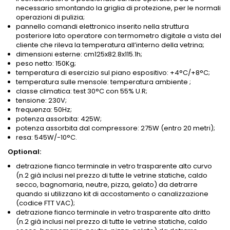
necessario smontando la griglia di protezione, per le normali
operazioni di pulizia;
pannello comandi elettronico inserito nella struttura
posteriore lato operatore con termometro digitale a vista del
cliente che rileva la temperatura all’interno della vetrina;
dimensioni esterne: cm125x82.8x115.1h;
peso netto: 150Kg;
temperatura di esercizio sul piano espositivo: +4°C/+8°C;
temperatura sulle mensole: temperatura ambiente ;
classe climatica: test 30°C con 55% U.R;
tensione: 230V;
frequenza: 50Hz;
potenza assorbita: 425W;
potenza assorbita dal compressore: 275W (entro 20 metri);
resa: 545W/-10°C.
Optional:
detrazione fianco terminale in vetro trasparente alto curvo
(n.2 già inclusi nel prezzo di tutte le vetrine statiche, caldo
secco, bagnomaria, neutre, pizza, gelato) da detrarre
quando si utilizzano kit di accostamento o canalizzazione
(codice FTT VAC);
detrazione fianco terminale in vetro trasparente alto dritto
(n.2 già inclusi nel prezzo di tutte le vetrine statiche, caldo