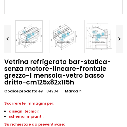


Vetrina refrigerata bar-statica-
senza motore-lineare-frontale
grezzo-1 mensola-vetro basso
dritto-cm125x82x115h
Codice prodotto
ey_134934
Marca
Ifi
Scorrere le immagini per:
disegni
tecnici;
schema impianti
.
S
u richiesta e da preventivare: