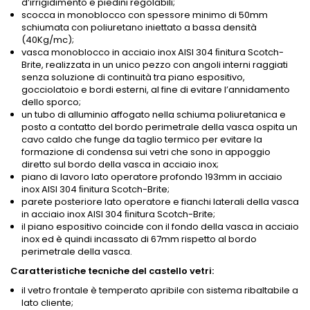
d’irrigidimento e piedini regolabili;
scocca in monoblocco con spessore minimo di 50mm
schiumata con poliuretano iniettato a bassa densità
(40Kg/mc);
vasca monoblocco in acciaio inox AISI 304 ﬁnitura Scotch-
Brite, realizzata in un unico pezzo con angoli interni raggiati
senza soluzione di continuità tra piano espositivo,
gocciolatoio e bordi esterni, al fine di evitare l’annidamento
dello sporco;
un tubo di alluminio affogato nella schiuma poliuretanica e
posto a contatto del bordo perimetrale della vasca ospita un
cavo caldo che funge da taglio termico per evitare la
formazione di condensa sui vetri che sono in appoggio
diretto sul bordo della vasca in acciaio inox;
piano di lavoro lato operatore profondo 193mm in acciaio
inox AISI 304 ﬁnitura Scotch-Brite;
parete posteriore lato operatore e fianchi laterali della vasca
in acciaio inox AISI 304 ﬁnitura Scotch-Brite;
il piano espositivo coincide con il fondo della vasca in acciaio
inox ed è quindi incassato di 67mm rispetto al bordo
perimetrale della vasca.
Caratteristiche tecniche del castello vetri:
il vetro frontale è temperato apribile con sistema ribaltabile a
lato cliente;