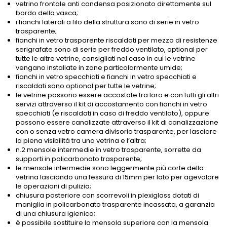
vetrino frontale anti condensa posizionato direttamente sul
bordo della vasca;
i fianchi laterali a filo della struttura sono di serie in vetro
trasparente;
fianchi in vetro trasparente riscaldati per mezzo di resistenze
serigrafate sono di serie per freddo ventilato, optional per
tutte le altre vetrine, consigliati nel caso in cui le vetrine
vengano installate in zone particolarmente umide;
fianchi in vetro specchiati e fianchi in vetro specchiati e
riscaldati sono optional per tutte le vetrine;
le vetrine possono essere accostate tra loro e con tutti gli altri
servizi attraverso il kit di accostamento con fianchi in vetro
specchiati (e riscaldati in caso di freddo ventilato), oppure
possono essere canalizzate attraverso il kit di canalizzazione
con o senza vetro camera divisorio trasparente, per lasciare
la piena visibilità tra una vetrina e l’altra;
n.2 mensole intermedie in vetro trasparente, sorrette da
supporti in policarbonato trasparente;
le mensole intermedie sono leggermente più corte della
vetrina lasciando una fessura di 15mm per lato per agevolare
le operazioni di pulizia;
chiusura posteriore con scorrevoli in plexiglass dotati di
maniglia in policarbonato trasparente incassata, a garanzia
di una chiusura igienica;
è possibile sostituire la mensola superiore con la mensola