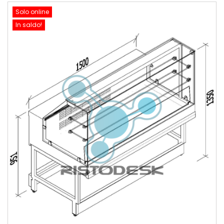
Solo online
In saldo!