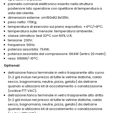
pannello comandi elettronico inserito nella struttura
posteriore lato operatore con ripetitore di temperatura a
vista del cliente;
dimensioni esterne: cm150x82.8x135h;
peso netto: 170Kg;
temperatura di esercizio sul piano espositivo: +4°C/+8°C;
temperatura sulle mensole: temperatura ambiente ;
classe climatica: test 32°C con 60% U.R;
tensione: 230V;
frequenza: 50Hz;
potenza assorbita: 734W;
potenza assorbita dal compressore: 664W (entro 20 metri);
resa: 1069W/-10°C.
Optional:
detrazione fianco terminale in vetro trasparente alto curvo
(n.2 già inclusi nel prezzo di tutte le vetrine statiche, caldo
secco, bagnomaria, neutre, pizza, gelato) da detrarre
quando si utilizzano kit di accostamento o canalizzazione
(codice FTT VAC);
detrazione fianco terminale in vetro trasparente alto dritto
(n.2 già inclusi nel prezzo di tutte le vetrine statiche, caldo
secco, bagnomaria, neutre, pizza, gelato) da detrarre
quando si utilizzano kit di accostamento o canalizzazione