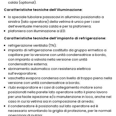
calda (optional).
Caratteristiche tecniche dell’illuminazione:
lo speciale tubolare passacavi in alluminio posizionato a
sinistra (lato operatore) della vetrina è unico per i cavi
dell’eventuale mensola calda e per la plafoniera;
plafoniera con illuminazione a LED.
Caratteristiche tecniche dell’impianto di refrigerazione:
refrigerazione ventilata (TN);
impianto di refrigerazione costituito da gruppo ermetico a
capillare per la versione con unità condensatrice a bordo,
con impianto a valvola nella versione con unità
condensatrice esterna;
sbrinamento automatico con resistenza elettrica
sull’evaporatore;
vaschetta evapora condensa con livello di troppo pieno nella
versione con unità condensatrice a bordo;
i tubi evaporatore e i cavi di collegamento motore sono
posizionati nella parete lato operatore sotto il piano lavoro
per una facile ispezione e/o manutenzione in loco, anche nel
caso in cui la vetrina sia in composizione di arredo;
il condensatore è posizionato sul lato operatore ed è
necessario smontando la griglia di protezione, per le normali
operazioni di pulizia;