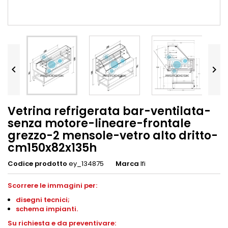


Vetrina refrigerata bar-ventilata-
senza motore-lineare-frontale
grezzo-2 mensole-vetro alto dritto-
cm150x82x135h
Codice prodotto
ey_134875
Marca
Ifi
Scorrere le immagini per:
disegni
tecnici;
schema impianti
.
S
u richiesta e da preventivare: