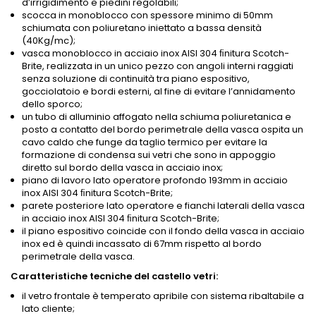
d’irrigidimento e piedini regolabili;
scocca in monoblocco con spessore minimo di 50mm
schiumata con poliuretano iniettato a bassa densità
(40Kg/mc);
vasca monoblocco in acciaio inox AISI 304 ﬁnitura Scotch-
Brite, realizzata in un unico pezzo con angoli interni raggiati
senza soluzione di continuità tra piano espositivo,
gocciolatoio e bordi esterni, al fine di evitare l’annidamento
dello sporco;
un tubo di alluminio affogato nella schiuma poliuretanica e
posto a contatto del bordo perimetrale della vasca ospita un
cavo caldo che funge da taglio termico per evitare la
formazione di condensa sui vetri che sono in appoggio
diretto sul bordo della vasca in acciaio inox;
piano di lavoro lato operatore profondo 193mm in acciaio
inox AISI 304 ﬁnitura Scotch-Brite;
parete posteriore lato operatore e fianchi laterali della vasca
in acciaio inox AISI 304 ﬁnitura Scotch-Brite;
il piano espositivo coincide con il fondo della vasca in acciaio
inox ed è quindi incassato di 67mm rispetto al bordo
perimetrale della vasca.
Caratteristiche tecniche del castello vetri:
il vetro frontale è temperato apribile con sistema ribaltabile a
lato cliente;