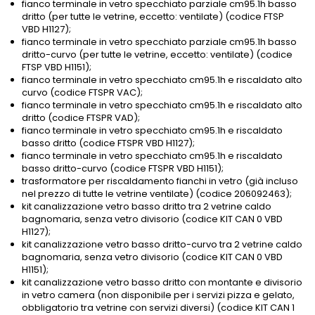
fianco terminale in vetro specchiato parziale cm95.1h basso
dritto (per tutte le vetrine, eccetto: ventilate) (codice FTSP
VBD H1127);
fianco terminale in vetro specchiato parziale cm95.1h basso
dritto-curvo (per tutte le vetrine, eccetto: ventilate) (codice
FTSP VBD H1151);
fianco terminale in vetro specchiato cm95.1h e riscaldato alto
curvo (codice FTSPR VAC);
fianco terminale in vetro specchiato cm95.1h e riscaldato alto
dritto (codice FTSPR VAD);
fianco terminale in vetro specchiato cm95.1h e riscaldato
basso dritto (codice FTSPR VBD H1127);
fianco terminale in vetro specchiato cm95.1h e riscaldato
basso dritto-curvo (codice FTSPR VBD H1151);
trasformatore per riscaldamento fianchi in vetro (già incluso
nel prezzo di tutte le vetrine ventilate) (codice 206092463);
kit canalizzazione vetro basso dritto tra 2 vetrine caldo
bagnomaria, senza vetro divisorio (codice KIT CAN 0 VBD
H1127);
kit canalizzazione vetro basso dritto-curvo tra 2 vetrine caldo
bagnomaria, senza vetro divisorio (codice KIT CAN 0 VBD
H1151);
kit canalizzazione vetro basso dritto con montante e divisorio
in vetro camera (non disponibile per i servizi pizza e gelato,
obbligatorio tra vetrine con servizi diversi) (codice KIT CAN 1