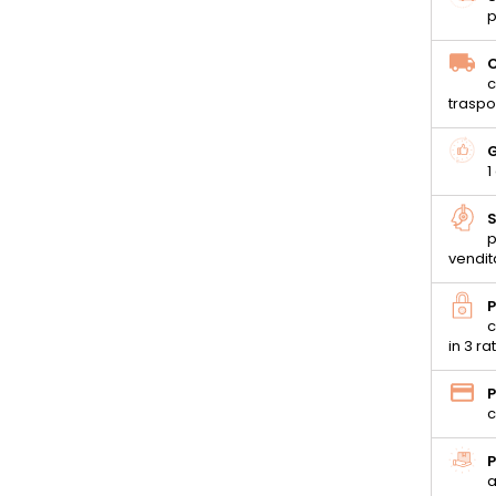
p
C
c
traspo
G
1
S
p
vendit
P
c
in 3 ra
P
c
P
a