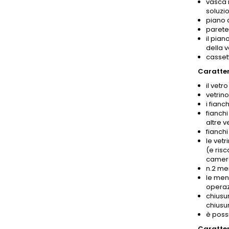
vasca m
soluzio
piano 
parete 
il pian
della 
cassett
Caratteri
il vetr
vetrin
i fianc
fianchi
altre v
fianchi
le vetr
(e risc
camera 
n.2 me
le men
operazi
chiusur
chiusur
è poss
Caratter