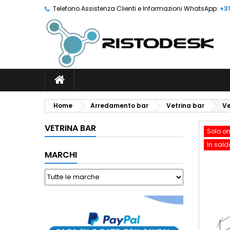
Telefono Assistenza Clienti e Informazioni WhatsApp:
+3
Home
Arredamento bar
Vetrina bar
Ve
VETRINA BAR
Solo on
In sald
MARCHI