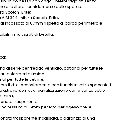
n un unico pezzo con angoli interni raggiati senza
fine di evitare l’annidamento dello sporco;
ra Scotch-Brite;
 AISI 304 ﬁnitura Scotch-Brite;
indi incassato di 67mm rispetto al bordo perimetrale
ili in multistrati di betulla.
ca;
o di serie per freddo ventilato, optional per tutte le
e particolarmente umide;
al per tutte le vetrine;
verso il kit di accostamento con fianchi in vetro specchiati
 attraverso il kit di canalizzazione con o senza vetro
l’altra;
rbonato trasparente;
una fessura di 15mm per lato per agevolare le
arbonato trasparente incassata, a garanzia di una
.