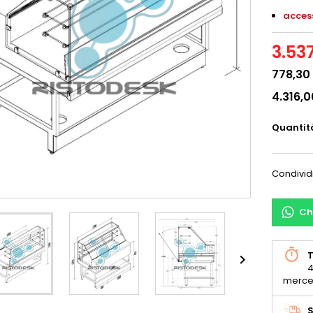
access
3.53
778,30
4.316,
Quantit
Condivid
Ch
T

4
merce
S