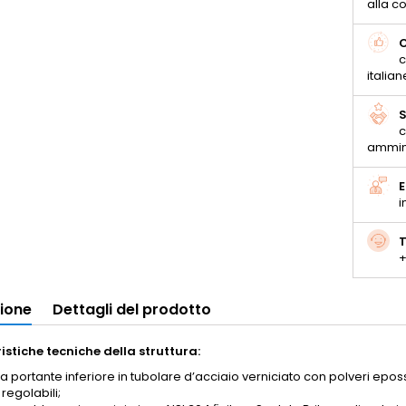
alla 
C
c
italian
S
c
ammin
E
i
T
+
zione
Dettagli del prodotto
istiche tecniche della struttura:
ra portante inferiore in tubolare d’acciaio verniciato con polveri epo
 regolabili;