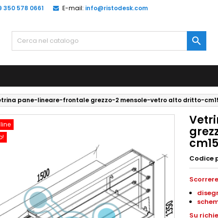
9 350 578 0661
E-mail:
info@ristodesk.com

trina pane-lineare-frontale grezzo-2 mensole-vetro alto dritto-cm
Vetr
line
grezz
o!
cm15
Codice 
Scorrere
diseg
schem
S
u richi