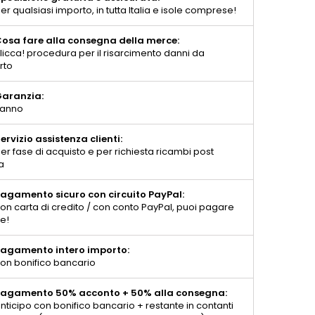
er qualsiasi importo, in tutta Italia e isole comprese!
osa fare alla consegna della merce:
licca! procedura per il risarcimento danni da
rto
aranzia:
 anno
ervizio assistenza clienti:
er fase di acquisto e per richiesta ricambi post
a
agamento sicuro con circuito PayPal:
on carta di credito / con conto PayPal, puoi pagare
te!
agamento intero importo:
on bonifico bancario
agamento 50% acconto + 50% alla consegna:
nticipo con bonifico bancario + restante in contanti