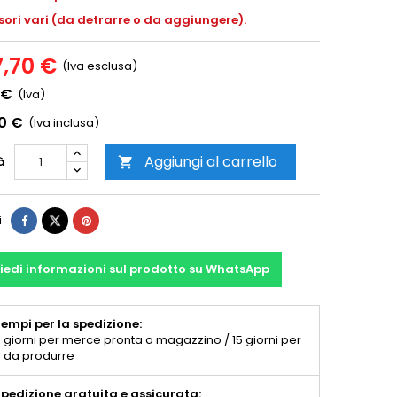
ori vari (da detrarre o da aggiungere).
7,70 €
(Iva esclusa)
 €
(Iva)
00 €
(Iva inclusa)
Aggiungi al carrello
à

i
iedi informazioni sul prodotto su WhatsApp
empi per la spedizione:
 giorni per merce pronta a magazzino / 15 giorni per
 da produrre
pedizione gratuita e assicurata: