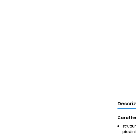
Descri
Caratter
struttu
piedini