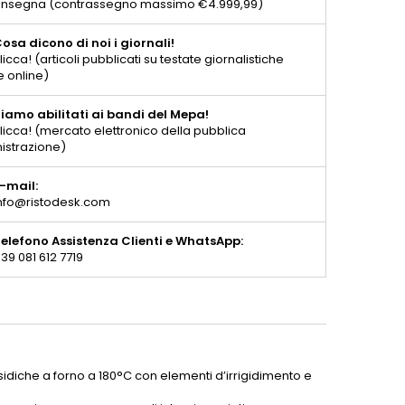
consegna (contrassegno massimo €4.999,99)
osa dicono di noi i giornali!
licca! (articoli pubblicati su testate giornalistiche
e online)
iamo abilitati ai bandi del Mepa!
licca! (mercato elettronico della pubblica
istrazione)
-mail:
nfo@ristodesk.com
elefono Assistenza Clienti e WhatsApp:
39 081 612 7719
ssidiche a forno a 180°C con elementi d’irrigidimento e