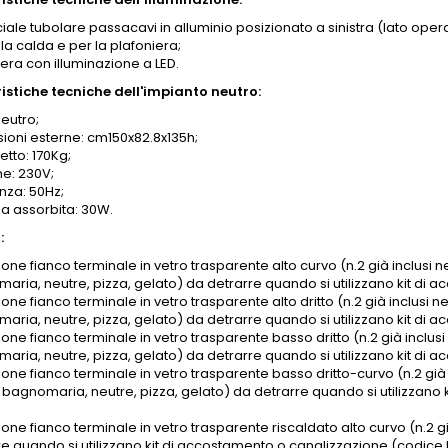
iale tubolare passacavi in alluminio posizionato a sinistra (lato opera
a calda e per la plafoniera;
era con illuminazione a LED.
istiche tecniche dell'impianto neutro:
eutro;
ioni esterne: cm150x82.8x135h;
etto: 170Kg;
ne: 230V;
nza: 50Hz;
a assorbita: 30W.
:
one fianco terminale in vetro trasparente alto curvo (n.2 già inclusi ne
aria, neutre, pizza, gelato) da detrarre quando si utilizzano kit di
one fianco terminale in vetro trasparente alto dritto (n.2 già inclusi ne
aria, neutre, pizza, gelato) da detrarre quando si utilizzano kit di
one fianco terminale in vetro trasparente basso dritto (n.2 già inclusi 
aria, neutre, pizza, gelato) da detrarre quando si utilizzano kit di 
one fianco terminale in vetro trasparente basso dritto-curvo (n.2 già in
 bagnomaria, neutre, pizza, gelato) da detrarre quando si utilizzano
one fianco terminale in vetro trasparente riscaldato alto curvo (n.2 già
re quando si utilizzano kit di accostamento o canalizzazione (codice 