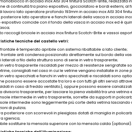
onoblocco in acciaio inox AISI 304 ﬁnitura Scotch-Brite, realizzata i
ne di continuità tra piano espositivo, gocciolatoio e bordi esterni, al 
di lavoro lato operatore profondo 193mm in acciaio inox AISI 304 ﬁnitu
posteriore lato operatore e fianchi laterali della vasca in acciaio inox
o espositivo coincide con il fondo della vasca in acciaio inox ed è qu
vasca;
o raccogli briciole in acciaio inox ﬁnitura Scotch-Brite e vassoi asportab
stiche tecniche del castello vetri:
o frontale è temperato apribile con sistema ribaltabile a lato cliente;
o frontale anti condensa posizionato direttamente sul bordo della vas
hi laterali a filo della struttura sono di serie in vetro trasparente;
 in vetro trasparente riscaldati per mezzo di resistenze serigrafate son
etrine, consigliati nel caso in cui le vetrine vengano installate in zon
 in vetro specchiati e fianchi in vetro specchiati e riscaldati sono option
ine possono essere accostate tra loro e con tutti gli altri servizi attra
aldati in caso di freddo ventilato), oppure possono essere canalizzate
divisorio trasparente, per lasciare la piena visibilità tra una vetrina e 
nsole intermedie in vetro trasparente, sorrette da supporti in polica
sole intermedie sono leggermente più corte della vetrina lasciando 
oni di pulizia;
a posteriore con scorrevoli in plexiglass dotati di maniglia in polic
a igienica;
ibile sostituire la mensola superiore con la mensola calda (optional)
istiche tecniche dell’illuminazione: