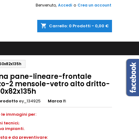
Benvenuto,
Accedi
o
Crea un account
shopping_cart
Carrello:
0
Prodotti - 0,00 €
150x82x135h
ina pane-lineare-frontale
o-2 mensole-vetro alto dritto-
0x82x135h
prodotto
ey_134925
Marca
Ifi
 le immagini per:
ni
tecnici;
a impianti
.
esta e da preventivare: