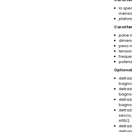
lo spec
mensol
plafoni
Caratter
pane n
dimens
peso n
tensio
freque
potenz
Optional
detrazi
bagnom
detrazi
bagnom
detrazi
bagnom
detrazi
secco,
H1151);
detrazi
detrar