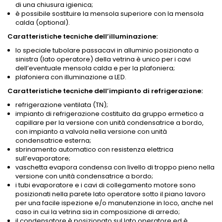
di una chiusura igienica;
è possibile sostituire la mensola superiore con la mensola
calda (optional).
Caratteristiche tecniche dell’illuminazione:
lo speciale tubolare passacavi in alluminio posizionato a
sinistra (lato operatore) della vetrina è unico per i cavi
dell’eventuale mensola calda e per la plafoniera;
plafoniera con illuminazione a LED.
Caratteristiche tecniche dell’impianto di refrigerazione:
refrigerazione ventilata (TN);
impianto di refrigerazione costituito da gruppo ermetico a
capillare per la versione con unità condensatrice a bordo,
con impianto a valvola nella versione con unità
condensatrice esterna;
sbrinamento automatico con resistenza elettrica
sull’evaporatore;
vaschetta evapora condensa con livello di troppo pieno nella
versione con unità condensatrice a bordo;
i tubi evaporatore e i cavi di collegamento motore sono
posizionati nella parete lato operatore sotto il piano lavoro
per una facile ispezione e/o manutenzione in loco, anche nel
caso in cui la vetrina sia in composizione di arredo;
il condensatore è posizionato sul lato operatore ed è