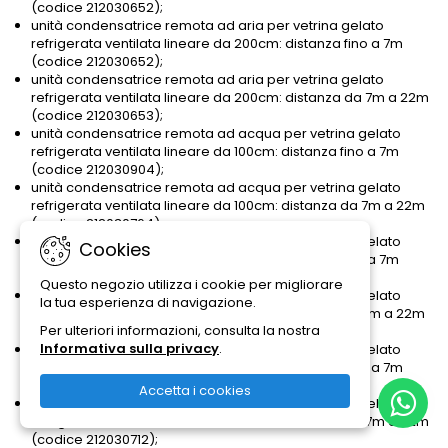
(codice 212030652);
unità condensatrice remota ad aria per vetrina gelato
refrigerata ventilata lineare da 200cm: distanza fino a 7m
(codice 212030652);
unità condensatrice remota ad aria per vetrina gelato
refrigerata ventilata lineare da 200cm: distanza da 7m a 22m
(codice 212030653);
unità condensatrice remota ad acqua per vetrina gelato
refrigerata ventilata lineare da 100cm: distanza fino a 7m
(codice 212030904);
unità condensatrice remota ad acqua per vetrina gelato
refrigerata ventilata lineare da 100cm: distanza da 7m a 22m
(codice 212030764);
unità condensatrice remota ad acqua per vetrina gelato
Cookies
refrigerata ventilata lineare da 150cm: distanza fino a 7m
(codice 212030764);
Questo negozio utilizza i cookie per migliorare
unità condensatrice remota ad acqua per vetrina gelato
la tua esperienza di navigazione.
refrigerata ventilata lineare da 150cm: distanza da 7m a 22m
Per ulteriori informazioni, consulta la nostra
(codice 212030711);
Informativa sulla privacy
.
unità condensatrice remota ad acqua per vetrina gelato
refrigerata ventilata lineare da 200cm: distanza fino a 7m
(codice 212030711);
Accetta i cookies
unità condensatrice remota ad acqua per vetrina gelato
refrigerata ventilata lineare da 200cm: distanza da 7m a 22m
(codice 212030712);