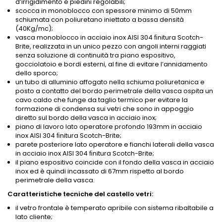
d’irrigidimento e piedini regolabili;
scocca in monoblocco con spessore minimo di 50mm
schiumata con poliuretano iniettato a bassa densità
(40Kg/mc);
vasca monoblocco in acciaio inox AISI 304 ﬁnitura Scotch-
Brite, realizzata in un unico pezzo con angoli interni raggiati
senza soluzione di continuità tra piano espositivo,
gocciolatoio e bordi esterni, al fine di evitare l’annidamento
dello sporco;
un tubo di alluminio affogato nella schiuma poliuretanica e
posto a contatto del bordo perimetrale della vasca ospita un
cavo caldo che funge da taglio termico per evitare la
formazione di condensa sui vetri che sono in appoggio
diretto sul bordo della vasca in acciaio inox;
piano di lavoro lato operatore profondo 193mm in acciaio
inox AISI 304 ﬁnitura Scotch-Brite;
parete posteriore lato operatore e fianchi laterali della vasca
in acciaio inox AISI 304 ﬁnitura Scotch-Brite;
il piano espositivo coincide con il fondo della vasca in acciaio
inox ed è quindi incassato di 67mm rispetto al bordo
perimetrale della vasca.
Caratteristiche tecniche del castello vetri:
il vetro frontale è temperato apribile con sistema ribaltabile a
lato cliente;