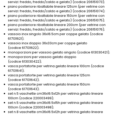
servizi: freddo, freddo/caldo e gelato) (codice 206151073);
piano posteriore ribaltabile lineare 125cm (per vetrine con
servizi: freddo, freddo/caldo e gelato) (codice 206151074);
piano posteriore ribaltabile lineare 150cm (per vetrine con
servizi: freddo, freddo/caldo e gelato) (codice 206151075);
piano posteriore ribaltabile lineare 200cm (per vetrine con
servizi: freddo, freddo/caldo e gelato) (codice 206151076);
vassoio inox singolo 36x16.5cm per coppe gelato (codice
617131621);
vassoio inox doppio 36x33cm per coppe gelato
(codice 617131622);
monoporzioni per vassoio gelato singolo (codice 613030421);
monoporzioni per vassoio gelato doppio
(codice 613030422);
vasca portatorte per vetrina gelato lineare 100cm (codice
617131641);
vasca portatorte per vetrina gelato lineare 125cm
(codice 617131642);
vasca portatorte per vetrina gelato lineare 150cm
(codice 617131643);
set n.5 vaschette cm36x16.5x12h per vetrina gelato lineare
100cm (codice 220003499);
set n.5 vaschette cm36x16.5x15h per vetrina gelato lineare
100cm (codice 220003498);
set n.8 vaschette cm36x16.5x12h per vetrina gelato lineare