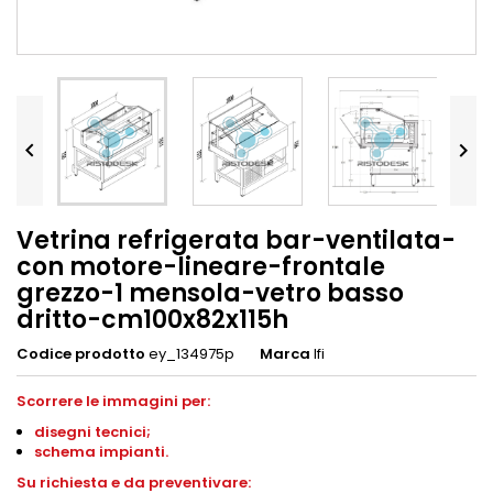


Vetrina refrigerata bar-ventilata-
con motore-lineare-frontale
grezzo-1 mensola-vetro basso
dritto-cm100x82x115h
Codice prodotto
ey_134975p
Marca
Ifi
Scorrere le immagini per:
disegni
tecnici;
schema impianti
.
S
u richiesta e da preventivare: