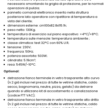
necessario smontando la griglia di protezione, per le normali
operazioni di pulizia;
pannello comandi elettronico inserito nella struttura
posteriore lato operatore con ripetitore di temperatura a
vista del cliente;
dimensioni esterne: cm100x82.8x115.1h;
peso netto: 130Kg;
temperatura di esercizio sul piano espositivo: +4°C/+8°C;
temperatura sulle mensole: temperatura ambiente ;
classe climatica: test 32°C con 60% U.R;
tensione: 230V;
frequenza: 50Hz;
potenza assorbita: 503W;
cilindrata: 5.19cm³;
resa: 545W/-10°C.
Optional:
detrazione fianco terminale in vetro trasparente alto curvo
(n.2 già inclusi nel prezzo di tutte le vetrine statiche, caldo
secco, bagnomaria, neutre, pizza, gelato) da detrarre
quando si utilizzano kit di accostamento o canalizzazione
(codice FTT VAC);
detrazione fianco terminale in vetro trasparente alto dritto
(n.2 già inclusi nel prezzo di tutte le vetrine statiche, caldo