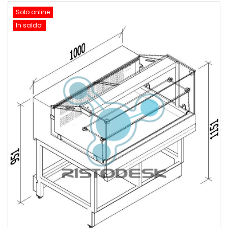
Solo online
In saldo!