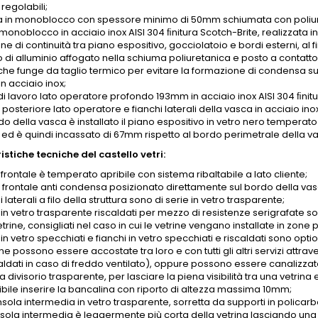
 regolabili;
 in monoblocco con spessore minimo di 50mm schiumata con poliure
onoblocco in acciaio inox AISI 304 ﬁnitura Scotch-Brite, realizzata i
ne di continuità tra piano espositivo, gocciolatoio e bordi esterni, al 
o di alluminio affogato nella schiuma poliuretanica e posto a contatt
che funge da taglio termico per evitare la formazione di condensa sui
n acciaio inox;
di lavoro lato operatore profondo 193mm in acciaio inox AISI 304 ﬁnitu
posteriore lato operatore e fianchi laterali della vasca in acciaio inox
do della vasca è installato il piano espositivo in vetro nero temperato
 ed è quindi incassato di 67mm rispetto al bordo perimetrale della v
stiche tecniche del castello vetri:
o frontale è temperato apribile con sistema ribaltabile a lato cliente;
o frontale anti condensa posizionato direttamente sul bordo della vas
hi laterali a filo della struttura sono di serie in vetro trasparente;
 in vetro trasparente riscaldati per mezzo di resistenze serigrafate son
etrine, consigliati nel caso in cui le vetrine vengano installate in zon
 in vetro specchiati e fianchi in vetro specchiati e riscaldati sono option
ine possono essere accostate tra loro e con tutti gli altri servizi attra
aldati in caso di freddo ventilato), oppure possono essere canalizzate
divisorio trasparente, per lasciare la piena visibilità tra una vetrina e 
ibile inserire la bancalina con riporto di altezza massima 10mm;
nsola intermedia in vetro trasparente, sorretta da supporti in policar
sola intermedia è leggermente più corta della vetrina lasciando una