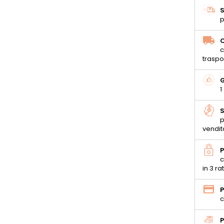
S
p
C
c
traspo
G
1
S
p
vendit
P
c
in 3 ra
P
c
P