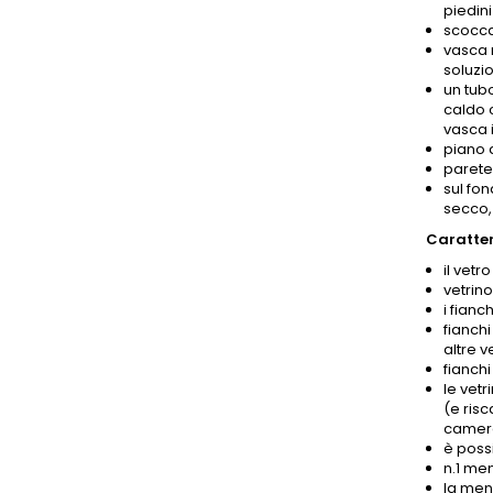
piedini
scocca
vasca m
soluzio
un tub
caldo 
vasca i
piano 
parete 
sul fon
secco,
Caratteri
il vetr
vetrin
i fianc
fianchi
altre v
fianchi
le vetr
(e risc
camera 
è poss
n.1 me
la men