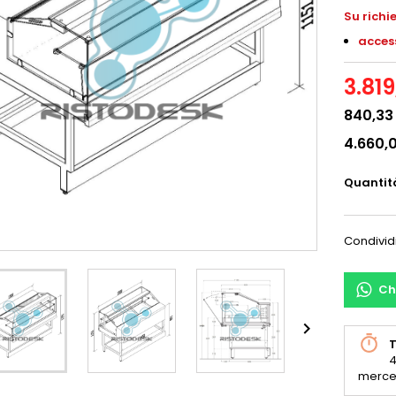
S
u richi
access
3.81
840,33
4.660,
Quantit
Condivid
Ch

T
4
merce