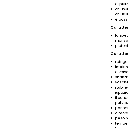
di puliz
chiusur
chiusur
è poss
Caratter
lo spec
mensol
plafoni
Caratter
refrige
impian
a valv
sbrina
vasche
i tubi 
ispezi
il con
pulizia;
panne
dimens
peso n
temper