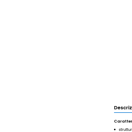
Descri
Caratter
struttu