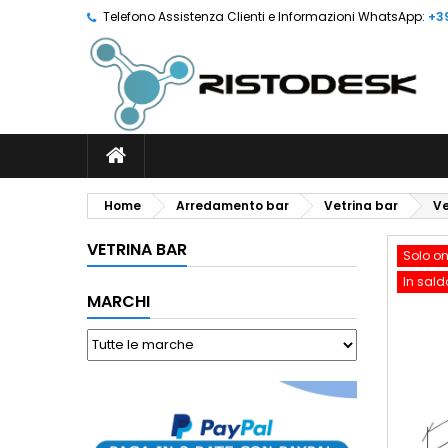
Telefono Assistenza Clienti e Informazioni WhatsApp:
+3
Home
Arredamento bar
Vetrina bar
Ve
VETRINA BAR
Solo on
In sald
MARCHI