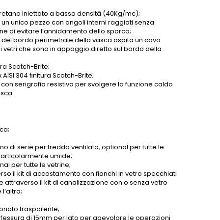
tano iniettato a bassa densità (40Kg/mc);
n un unico pezzo con angoli interni raggiati senza
fine di evitare l’annidamento dello sporco;
o del bordo perimetrale della vasca ospita un cavo
 vetri che sono in appoggio diretto sul bordo della
ra Scotch-Brite;
 AISI 304 ﬁnitura Scotch-Brite;
 con serigrafia resistiva per svolgere la funzione caldo
asca.
ca;
o di serie per freddo ventilato, optional per tutte le
e particolarmente umide;
al per tutte le vetrine;
verso il kit di accostamento con fianchi in vetro specchiati
 attraverso il kit di canalizzazione con o senza vetro
l’altra;
bonato trasparente;
 fessura di 15mm per lato per agevolare le operazioni