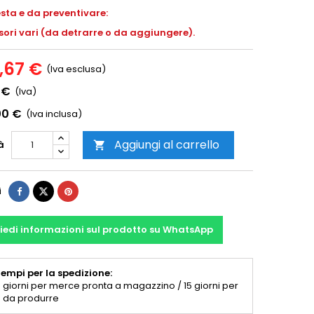
esta e da preventivare:
ori vari (da detrarre o da aggiungere).
9,67 €
(Iva esclusa)
 €
(Iva)
00 €
(Iva inclusa)
Aggiungi al carrello
à

i
iedi informazioni sul prodotto su WhatsApp
empi per la spedizione:
 giorni per merce pronta a magazzino / 15 giorni per
 da produrre