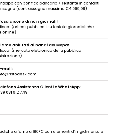
nticipo con bonifico bancario + restante in contanti
consegna (contrassegno massimo €4.999,99)
osa dicono di noi i giornali!
licca! (articoli pubblicati su testate giornalistiche
e online)
iamo abilitati ai bandi del Mepa!
licca! (mercato elettronico della pubblica
istrazione)
-mail:
nfo@ristodesk.com
elefono Assistenza Clienti e WhatsApp:
39 081 612 7719
ssidiche a forno a 180°C con elementi d’irrigidimento e