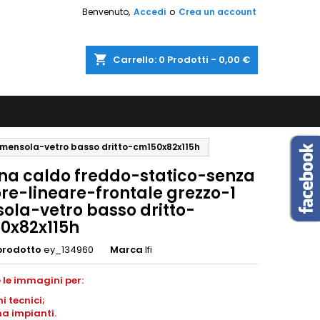
Benvenuto,
Accedi
o
Crea un account
shopping_cart
Carrello:
0
Prodotti - 0,00 €
 mensola-vetro basso dritto-cm150x82x115h
ina caldo freddo-statico-senza
re-lineare-frontale grezzo-1
ola-vetro basso dritto-
0x82x115h
prodotto
ey_134960
Marca
Ifi
 le immagini per:
ni
tecnici;
a impianti
.