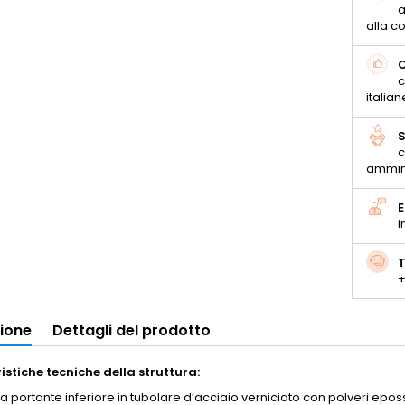
a
alla 
C
c
italian
S
c
ammin
E
i
T
+
zione
Dettagli del prodotto
istiche tecniche della struttura:
ra portante inferiore in tubolare d’acciaio verniciato con polveri epo