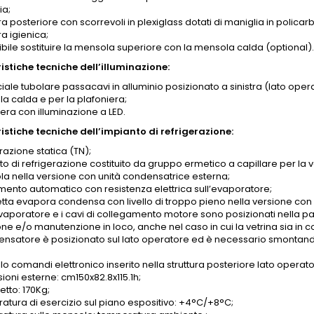
ia;
a posteriore con scorrevoli in plexiglass dotati di maniglia in polic
a igienica;
ibile sostituire la mensola superiore con la mensola calda (optional)
istiche tecniche dell’illuminazione:
iale tubolare passacavi in alluminio posizionato a sinistra (lato opera
a calda e per la plafoniera;
era con illuminazione a LED.
istiche tecniche dell’impianto di refrigerazione:
razione statica (TN);
to di refrigerazione costituito da gruppo ermetico a capillare per la
ola nella versione con unità condensatrice esterna;
mento automatico con resistenza elettrica sull’evaporatore;
tta evapora condensa con livello di troppo pieno nella versione con
evaporatore e i cavi di collegamento motore sono posizionati nella par
one e/o manutenzione in loco, anche nel caso in cui la vetrina sia in 
densatore è posizionato sul lato operatore ed è necessario smontando 
llo
comandi elettronico inserito nella struttura posteriore lato operato
ioni esterne: cm150x82.8x115.1h;
etto: 170Kg;
atura di esercizio sul piano espositivo: +4°C/+8°C;