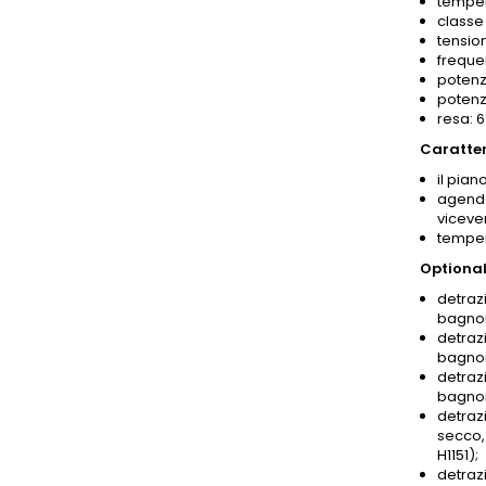
temper
classe 
tensio
freque
potenz
potenz
resa: 
Caratter
il pian
agendo
viceve
temper
Optional
detrazi
bagnom
detrazi
bagnom
detrazi
bagnom
detrazi
secco,
H1151);
detrazi