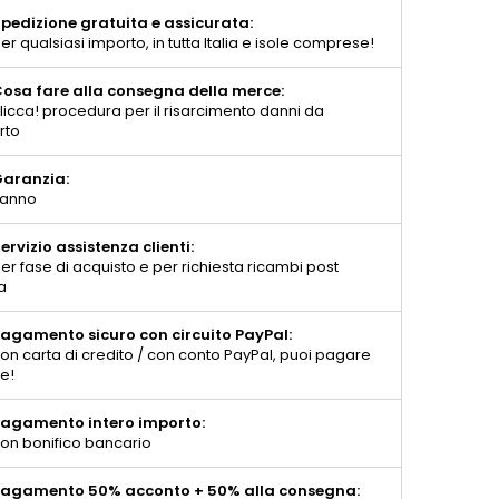
pedizione gratuita e assicurata:
er qualsiasi importo, in tutta Italia e isole comprese!
osa fare alla consegna della merce:
licca! procedura per il risarcimento danni da
rto
aranzia:
 anno
ervizio assistenza clienti:
er fase di acquisto e per richiesta ricambi post
a
agamento sicuro con circuito PayPal:
on carta di credito / con conto PayPal, puoi pagare
te!
agamento intero importo:
on bonifico bancario
agamento 50% acconto + 50% alla consegna: