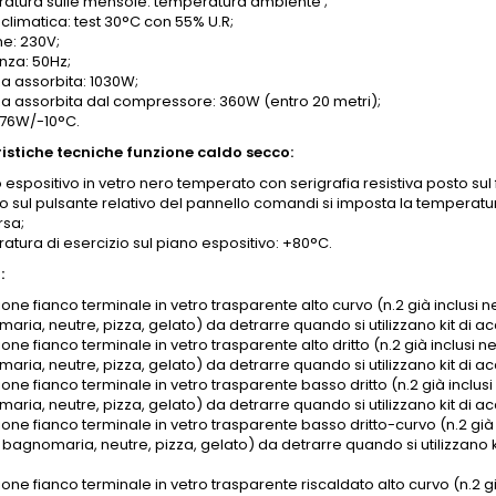
atura sulle mensole: temperatura ambiente ;
climatica: test 30°C con 55% U.R;
ne: 230V;
nza: 50Hz;
a assorbita: 1030W;
a assorbita dal compressore: 360W (entro 20 metri);
676W/-10°C.
istiche tecniche funzione caldo secco:
o espositivo in vetro nero temperato con serigrafia resistiva posto s
 sul pulsante relativo del pannello comandi si imposta la temperatu
rsa;
atura di esercizio sul piano espositivo: +80°C.
:
one fianco terminale in vetro trasparente alto curvo (n.2 già inclusi ne
aria, neutre, pizza, gelato) da detrarre quando si utilizzano kit di
one fianco terminale in vetro trasparente alto dritto (n.2 già inclusi ne
aria, neutre, pizza, gelato) da detrarre quando si utilizzano kit di
one fianco terminale in vetro trasparente basso dritto (n.2 già inclusi 
aria, neutre, pizza, gelato) da detrarre quando si utilizzano kit di 
one fianco terminale in vetro trasparente basso dritto-curvo (n.2 già in
 bagnomaria, neutre, pizza, gelato) da detrarre quando si utilizzano
one fianco terminale in vetro trasparente riscaldato alto curvo (n.2 già