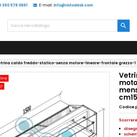
9 350 578 0661
E-mail:
info@ristodesk.com

trina caldo freddo-statico-senza motore-lineare-frontale grezzo-1
Vetr
line
moto
o!
mens
cm15
Codice 
Scorrere
diseg
schem