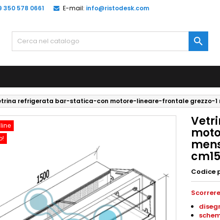
9 350 578 0661
E-mail:
info@ristodesk.com

trina refrigerata bar-statica-con motore-lineare-frontale grezzo-1
Vetr
line
moto
o!
mens
cm15
Codice 
Scorrere
diseg
schem