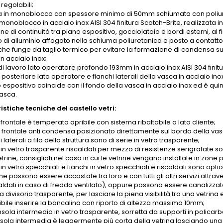
 regolabili;
 in monoblocco con spessore minimo di 50mm schiumata con poliure
onoblocco in acciaio inox AISI 304 ﬁnitura Scotch-Brite, realizzata i
ne di continuità tra piano espositivo, gocciolatoio e bordi esterni, al 
o di alluminio affogato nella schiuma poliuretanica e posto a contatt
che funge da taglio termico per evitare la formazione di condensa sui
n acciaio inox;
di lavoro lato operatore profondo 193mm in acciaio inox AISI 304 ﬁnitu
posteriore lato operatore e fianchi laterali della vasca in acciaio inox
o espositivo coincide con il fondo della vasca in acciaio inox ed è qu
vasca.
stiche tecniche del castello vetri:
o frontale è temperato apribile con sistema ribaltabile a lato cliente;
o frontale anti condensa posizionato direttamente sul bordo della vas
hi laterali a filo della struttura sono di serie in vetro trasparente;
 in vetro trasparente riscaldati per mezzo di resistenze serigrafate son
etrine, consigliati nel caso in cui le vetrine vengano installate in zon
 in vetro specchiati e fianchi in vetro specchiati e riscaldati sono option
ine possono essere accostate tra loro e con tutti gli altri servizi attra
aldati in caso di freddo ventilato), oppure possono essere canalizzate
divisorio trasparente, per lasciare la piena visibilità tra una vetrina e 
ibile inserire la bancalina con riporto di altezza massima 10mm;
nsola intermedia in vetro trasparente, sorretta da supporti in policar
sola intermedia è leggermente più corta della vetrina lasciando una