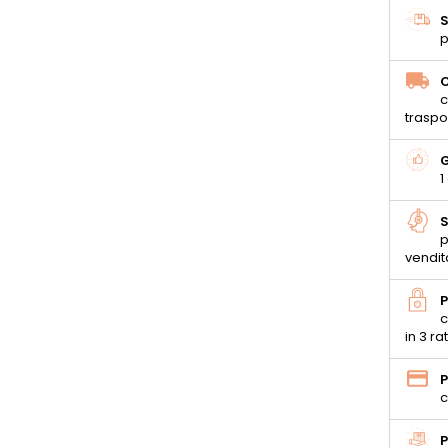
S
p
C
c
traspo
G
1
S
p
vendit
P
c
in 3 ra
P
c
P