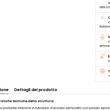
a
alla 
C
c
italian
S
c
ammin
E
i
T
+
zione
Dettagli del prodotto
istiche tecniche della struttura:
ra portante inferiore in tubolare d’acciaio verniciato con polveri epo