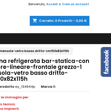
Benvenuto,
Accedi
o
Crea un account
shopping_cart
Carrello:
0
Prodotti - 0,00 €
 mensola-vetro basso dritto-cm150x82x115h
ina refrigerata bar-statica-con
re-lineare-frontale grezzo-1
ola-vetro basso dritto-
0x82x115h
prodotto
ey_134944p
Marca
Ifi
 le immagini per:
ni
tecnici;
a impianti
.