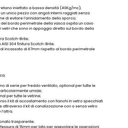
tano iniettato a bassa densità (40Kg/mc);
n un unico pezzo con angoli interni raggiati senza
fine di evitare l’annidamento dello sporco;
o del bordo perimetrale della vasca ospita un cavo
 vetri che sono in appoggio diretto sul bordo della
ra Scotch-Brite;
 AISI 304 ﬁnitura Scotch-Brite;
indi incassato di 67mm rispetto al bordo perimetrale
ca;
o di serie per freddo ventilato, optional per tutte le
e particolarmente umide;
al per tutte le vetrine;
verso il kit di accostamento con fianchi in vetro specchiati
 attraverso il kit di canalizzazione con o senza vetro
l’altra;
bonato trasparente;
 fessura di 15mm per lato per agevolare le operazioni