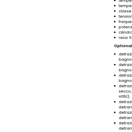
temper
temper
classe 
tensio
freque
potenz
cilindr
resa: 
Optional
detrazi
bagnom
detrazi
bagnom
detrazi
bagnom
detrazi
secco,
H1151);
detrazi
detrar
detrazi
detrar
detrazi
detrar