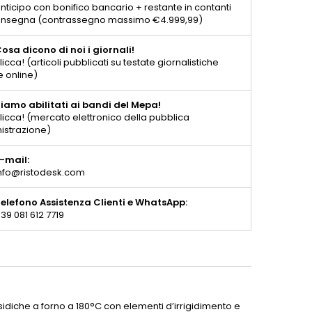
nticipo con bonifico bancario + restante in contanti
consegna (contrassegno massimo €4.999,99)
osa dicono di noi i giornali!
licca! (articoli pubblicati su testate giornalistiche
e online)
iamo abilitati ai bandi del Mepa!
licca! (mercato elettronico della pubblica
istrazione)
-mail:
nfo@ristodesk.com
elefono Assistenza Clienti e WhatsApp:
39 081 612 7719
ssidiche a forno a 180°C con elementi d’irrigidimento e