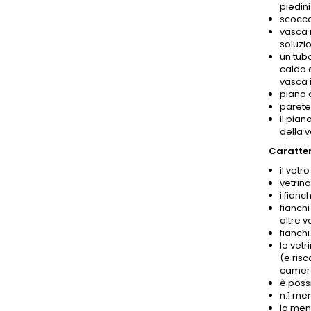
piedini
scocca
vasca m
soluzio
un tub
caldo 
vasca i
piano 
parete 
il pian
della 
Caratteri
il vetr
vetrin
i fianc
fianchi
altre v
fianchi
le vetr
(e risc
camera 
è poss
n.1 me
la men