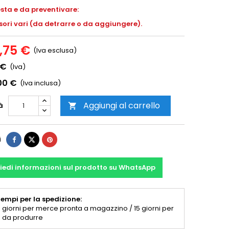
esta e da preventivare:
ori vari (da detrarre o da aggiungere).
,75 €
(Iva esclusa)
 €
(Iva)
00 €
(Iva inclusa)
Aggiungi al carrello
à

i
iedi informazioni sul prodotto su WhatsApp
empi per la spedizione:
 giorni per merce pronta a magazzino / 15 giorni per
 da produrre