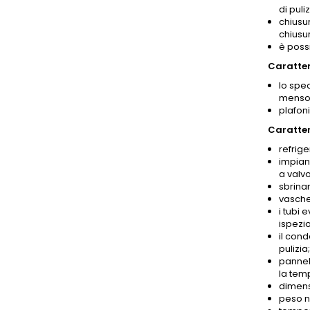
di puliz
chiusur
chiusur
è poss
Caratter
lo spec
mensol
plafoni
Caratter
refrige
impian
a valv
sbrina
vasche
i tubi 
ispezi
il con
pulizia;
pannell
la temp
dimens
peso n