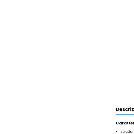
Descri
Caratter
struttu