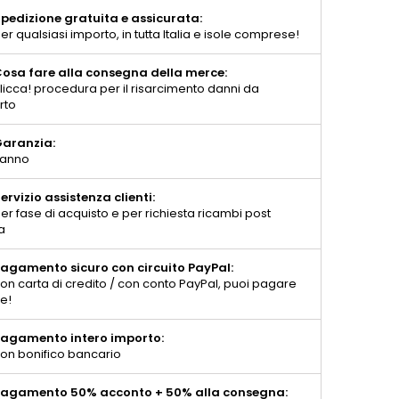
pedizione gratuita e assicurata:
er qualsiasi importo, in tutta Italia e isole comprese!
osa fare alla consegna della merce:
licca! procedura per il risarcimento danni da
rto
aranzia:
 anno
ervizio assistenza clienti:
er fase di acquisto e per richiesta ricambi post
a
agamento sicuro con circuito PayPal:
on carta di credito / con conto PayPal, puoi pagare
te!
agamento intero importo:
on bonifico bancario
agamento 50% acconto + 50% alla consegna: