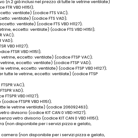
(n.2 già inclusi nel prezzo di tutte le vetrine ventilate)
e FTR VBD H1151);
ccetto: ventilate) (codice FTS VAC);
ccetto: ventilate) (codice FTS VAD);
 eccetto: ventilate) (codice FTS VBD H1127);
trine, eccetto: ventilate) (codice FTS VBD H1151);
SR VAC);
R VAD);
TSR VBD H1127);
dice FTSR VBD H1151);
 vetrine, eccetto: ventilate) (codice FTSP VAC);
 vetrine, eccetto: ventilate) (codice FTSP VAD);
le vetrine, eccetto: ventilate) (codice FTSP VBD H1127);
 tutte le vetrine, eccetto: ventilate) (codice FTSP
e FTSPR VAC);
e FTSPR VAD);
ce FTSPR VBD H1127);
 (codice FTSPR VBD H1151);
utte le vetrine ventilate) (codice 206092463);
etro divisorio (codice KIT CAN 0 VBD H1127);
senza vetro divisorio (codice KIT CAN 0 VBD H1151);
 (non disponibile per i servizi pizza e gelato,
 camera (non disponibile per i servizi pizza e gelato,