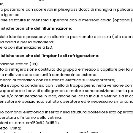
ia;
a posteriore con scorrevoli in plexiglass dotati di maniglia in polic
a igienica;
ibile sostituire la mensola superiore con la mensola calda (optional)
istiche tecniche dell’illuminazione:
iale tubolare passacavi in alluminio posizionato a sinistra (lato opera
a calda e per la plafoniera;
era con illuminazione a LED.
istiche tecniche dell’impianto di refrigerazione:
razione statica (TN);
to di refrigerazione costituito da gruppo ermetico a capillare per la
ola nella versione con unità condensatrice esterna;
mento automatico con resistenza elettrica sull’evaporatore;
tta evapora condensa con livello di troppo pieno nella versione con
evaporatore e i cavi di collegamento motore sono posizionati nella par
one e/o manutenzione in loco, anche nel caso in cui la vetrina sia in 
densatore è posizionato sul lato operatore ed è necessario smontando 
o comandi elettronico inserito nella struttura posteriore lato operato
eratura all’interno della vetrina;
ioni esterne: cm150x82.8x115.1h;
etto: 170Kg;