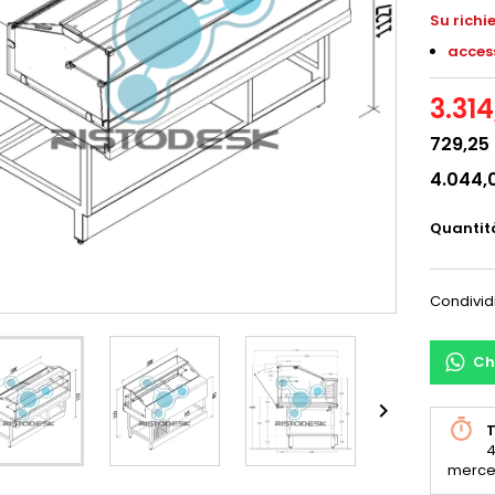
S
u richi
access
3.314
729,25
4.044,
Quantit
Condivid
Ch

T
4
merce