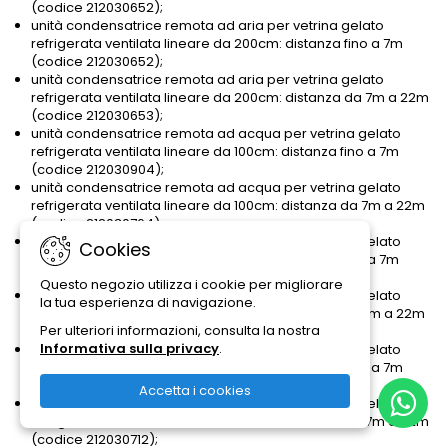
(codice 212030652);
unità condensatrice remota ad aria per vetrina gelato
refrigerata ventilata lineare da 200cm: distanza fino a 7m
(codice 212030652);
unità condensatrice remota ad aria per vetrina gelato
refrigerata ventilata lineare da 200cm: distanza da 7m a 22m
(codice 212030653);
unità condensatrice remota ad acqua per vetrina gelato
refrigerata ventilata lineare da 100cm: distanza fino a 7m
(codice 212030904);
unità condensatrice remota ad acqua per vetrina gelato
refrigerata ventilata lineare da 100cm: distanza da 7m a 22m
(codice 212030764);
unità condensatrice remota ad acqua per vetrina gelato
Cookies
refrigerata ventilata lineare da 150cm: distanza fino a 7m
(codice 212030764);
Questo negozio utilizza i cookie per migliorare
unità condensatrice remota ad acqua per vetrina gelato
la tua esperienza di navigazione.
refrigerata ventilata lineare da 150cm: distanza da 7m a 22m
Per ulteriori informazioni, consulta la nostra
(codice 212030711);
Informativa sulla privacy
.
unità condensatrice remota ad acqua per vetrina gelato
refrigerata ventilata lineare da 200cm: distanza fino a 7m
(codice 212030711);
Accetta i cookies
unità condensatrice remota ad acqua per vetrina gelato
refrigerata ventilata lineare da 200cm: distanza da 7m a 22m
(codice 212030712);