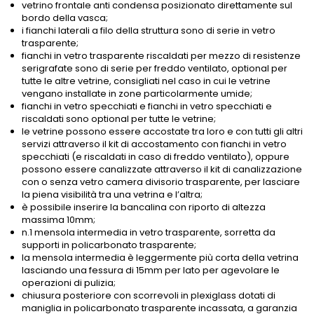
vetrino frontale anti condensa posizionato direttamente sul
bordo della vasca;
i fianchi laterali a filo della struttura sono di serie in vetro
trasparente;
fianchi in vetro trasparente riscaldati per mezzo di resistenze
serigrafate sono di serie per freddo ventilato, optional per
tutte le altre vetrine, consigliati nel caso in cui le vetrine
vengano installate in zone particolarmente umide;
fianchi in vetro specchiati e fianchi in vetro specchiati e
riscaldati sono optional per tutte le vetrine;
le vetrine possono essere accostate tra loro e con tutti gli altri
servizi attraverso il kit di accostamento con fianchi in vetro
specchiati (e riscaldati in caso di freddo ventilato), oppure
possono essere canalizzate attraverso il kit di canalizzazione
con o senza vetro camera divisorio trasparente, per lasciare
la piena visibilità tra una vetrina e l’altra;
è possibile inserire la bancalina con riporto di altezza
massima 10mm;
n.1 mensola intermedia in vetro trasparente, sorretta da
supporti in policarbonato trasparente;
la mensola intermedia è leggermente più corta della vetrina
lasciando una fessura di 15mm per lato per agevolare le
operazioni di pulizia;
chiusura posteriore con scorrevoli in plexiglass dotati di
maniglia in policarbonato trasparente incassata, a garanzia