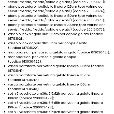
servizi: freddo, freddo/caldo e gelato) (codice 206151073);
piano posteriore ribaltabile lineare 125cm (per vetrine con
servizi: freddo, freddo/caldo e gelato) (codice 206151074);
piano posteriore ribaltabile lineare 150cm (per vetrine con
servizi: freddo, freddo/caldo e gelato) (codice 206151075);
piano posteriore ribaltabile lineare 200cm (per vetrine con
servizi: freddo, freddo/caldo e gelato) (codice 206151076);
vassoio inox singolo 36x16.5cm per coppe gelato (codice
617131621);
vassoio inox doppio 36x33cm per coppe gelato
(codice 617131622);
monoporzioni per vassoio gelato singolo (codice 613030421);
monoporzioni per vassoio gelato doppio
(codice 613030422);
vasca portatorte per vetrina gelato lineare 100cm (codice
617131641);
vasca portatorte per vetrina gelato lineare 125cm
(codice 617131642);
vasca portatorte per vetrina gelato lineare 150cm
(codice 617131643);
set n.5 vaschette cm36x16.5x12h per vetrina gelato lineare
100cm (codice 220003499);
set n.5 vaschette cm36x16.5x15h per vetrina gelato lineare
100cm (codice 220003498);
set n.8 vaschette cm36x16.5x12h per vetrina gelato lineare