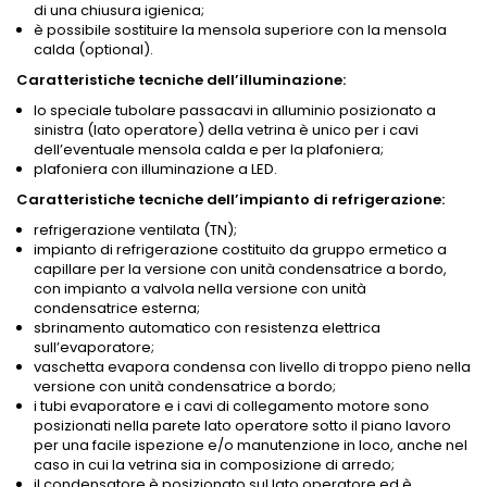
di una chiusura igienica;
è possibile sostituire la mensola superiore con la mensola
calda (optional).
Caratteristiche tecniche dell’illuminazione:
lo speciale tubolare passacavi in alluminio posizionato a
sinistra (lato operatore) della vetrina è unico per i cavi
dell’eventuale mensola calda e per la plafoniera;
plafoniera con illuminazione a LED.
Caratteristiche tecniche dell’impianto di refrigerazione:
refrigerazione ventilata (TN);
impianto di refrigerazione costituito da gruppo ermetico a
capillare per la versione con unità condensatrice a bordo,
con impianto a valvola nella versione con unità
condensatrice esterna;
sbrinamento automatico con resistenza elettrica
sull’evaporatore;
vaschetta evapora condensa con livello di troppo pieno nella
versione con unità condensatrice a bordo;
i tubi evaporatore e i cavi di collegamento motore sono
posizionati nella parete lato operatore sotto il piano lavoro
per una facile ispezione e/o manutenzione in loco, anche nel
caso in cui la vetrina sia in composizione di arredo;
il condensatore è posizionato sul lato operatore ed è