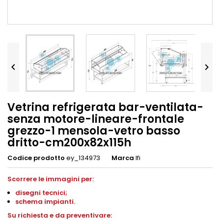


Vetrina refrigerata bar-ventilata-
senza motore-lineare-frontale
grezzo-1 mensola-vetro basso
dritto-cm200x82x115h
Codice prodotto
ey_134973
Marca
Ifi
Scorrere le immagini per:
disegni
tecnici;
schema impianti
.
S
u richiesta e da preventivare: