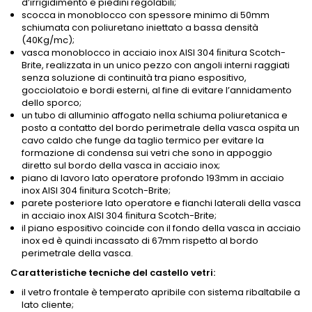
d’irrigidimento e piedini regolabili;
scocca in monoblocco con spessore minimo di 50mm
schiumata con poliuretano iniettato a bassa densità
(40Kg/mc);
vasca monoblocco in acciaio inox AISI 304 ﬁnitura Scotch-
Brite, realizzata in un unico pezzo con angoli interni raggiati
senza soluzione di continuità tra piano espositivo,
gocciolatoio e bordi esterni, al fine di evitare l’annidamento
dello sporco;
un tubo di alluminio affogato nella schiuma poliuretanica e
posto a contatto del bordo perimetrale della vasca ospita un
cavo caldo che funge da taglio termico per evitare la
formazione di condensa sui vetri che sono in appoggio
diretto sul bordo della vasca in acciaio inox;
piano di lavoro lato operatore profondo 193mm in acciaio
inox AISI 304 ﬁnitura Scotch-Brite;
parete posteriore lato operatore e fianchi laterali della vasca
in acciaio inox AISI 304 ﬁnitura Scotch-Brite;
il piano espositivo coincide con il fondo della vasca in acciaio
inox ed è quindi incassato di 67mm rispetto al bordo
perimetrale della vasca.
Caratteristiche tecniche del castello vetri:
il vetro frontale è temperato apribile con sistema ribaltabile a
lato cliente;