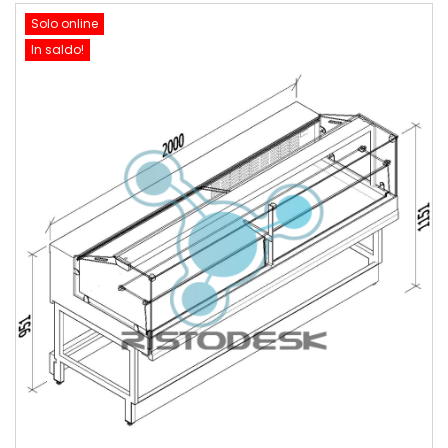
Solo online
In saldo!