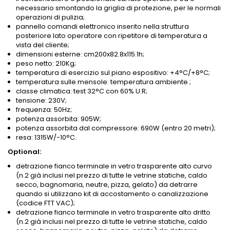
necessario smontando la griglia di protezione, per le normali
operazioni di pulizia;
pannello comandi elettronico inserito nella struttura
posteriore lato operatore con ripetitore di temperatura a
vista del cliente;
dimensioni esterne: cm200x82.8x115.1h;
peso netto: 210Kg;
temperatura di esercizio sul piano espositivo: +4°C/+8°C;
temperatura sulle mensole: temperatura ambiente ;
classe climatica: test 32°C con 60% U.R;
tensione: 230V;
frequenza: 50Hz;
potenza assorbita: 905W;
potenza assorbita dal compressore: 690W (entro 20 metri);
resa: 1315W/-10°C.
Optional:
detrazione fianco terminale in vetro trasparente alto curvo
(n.2 già inclusi nel prezzo di tutte le vetrine statiche, caldo
secco, bagnomaria, neutre, pizza, gelato) da detrarre
quando si utilizzano kit di accostamento o canalizzazione
(codice FTT VAC);
detrazione fianco terminale in vetro trasparente alto dritto
(n.2 già inclusi nel prezzo di tutte le vetrine statiche, caldo