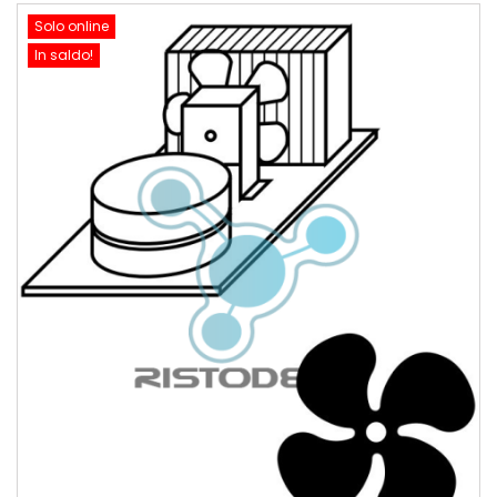
Solo online
In saldo!