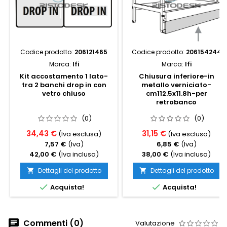
Codice prodotto:
206121465
Codice prodotto:
206154244
Marca:
Ifi
Marca:
Ifi
Kit accostamento 1 lato-
Chiusura inferiore-in
tra 2 banchi drop in con
metallo verniciato-
vetro chiuso
cm112.5x11.8h-per
retrobanco
(0)
(0)
34,43 €
31,15 €
(Iva esclusa)
(Iva esclusa)
7,57 €
(Iva)
6,85 €
(Iva)
42,00 €
(Iva inclusa)
38,00 €
(Iva inclusa)
Dettagli del prodotto
Dettagli del prodotto




Acquista!
Acquista!
Commenti (0)
Valutazione