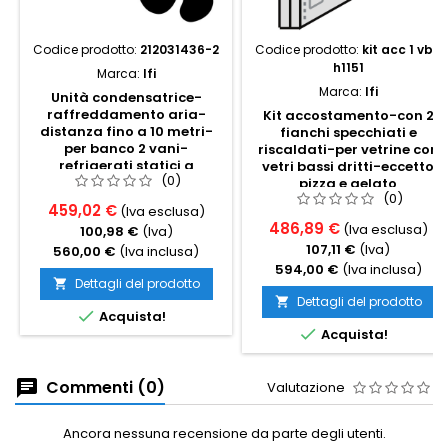
Codice prodotto:
212031436-2
Codice prodotto:
kit acc 1 vbd
h1151
Marca:
Ifi
Marca:
Ifi
Unità condensatrice-
raffreddamento aria-
Kit accostamento-con 2
distanza fino a 10 metri-
fianchi specchiati e
per banco 2 vani-
riscaldati-per vetrine con
refrigerati statici a
vetri bassi dritti-eccetto
(0)
scomparsa
pizza e gelato
(0)
459,02 €
(Iva esclusa)
486,89 €
(Iva esclusa)
100,98 €
(Iva)
107,11 €
(Iva)
560,00 €
(Iva inclusa)
594,00 €
(Iva inclusa)
Dettagli del prodotto

Dettagli del prodotto


Acquista!

Acquista!
Commenti (0)
Valutazione
Ancora nessuna recensione da parte degli utenti.