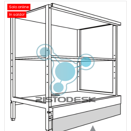
Solo online
In saldo!