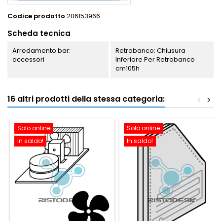
Codice prodotto
206153966
Scheda tecnica
Arredamento bar:
Retrobanco: Chiusura
accessori
Inferiore Per Retrobanco
cm105h
16 altri prodotti della stessa categoria:
<
>
Solo online
Solo online
In saldo!
In saldo!