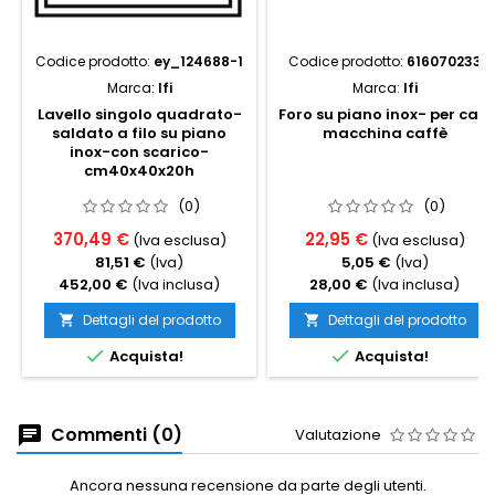
Codice prodotto:
ey_124688-1
Codice prodotto:
616070233
Marca:
Ifi
Marca:
Ifi
Lavello singolo quadrato-
Foro su piano inox- per cavi
saldato a filo su piano
macchina caffè
inox-con scarico-
cm40x40x20h
(0)
(0)
370,49 €
22,95 €
(Iva esclusa)
(Iva esclusa)
81,51 €
(Iva)
5,05 €
(Iva)
452,00 €
(Iva inclusa)
28,00 €
(Iva inclusa)
Dettagli del prodotto
Dettagli del prodotto




Acquista!
Acquista!
Commenti (0)
Valutazione
Ancora nessuna recensione da parte degli utenti.