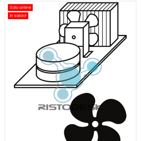
Solo online
In saldo!