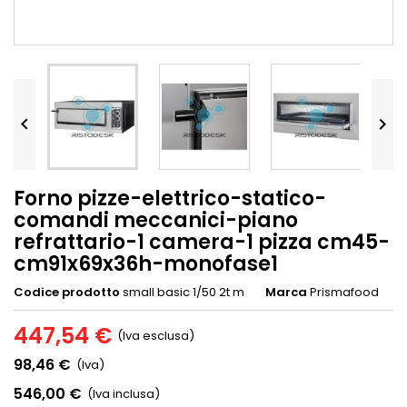


Forno pizze-elettrico-statico-
comandi meccanici-piano
refrattario-1 camera-1 pizza cm45-
cm91x69x36h-monofase1
Codice prodotto
small basic 1/50 2t m
Marca
Prismafood
447,54 €
(Iva esclusa)
98,46 €
(Iva)
546,00 €
(Iva inclusa)