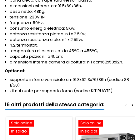
porta cieca, con apertura verso il basso;
dimensioni esterne: cm91.5x69x36h;
peso netto: 48Kg;
tensione: 230V 1N;
frequenza: 50Hz;
consumo energia elettrica: 5Kw;
potenza resistenza platea: n.1 x 2.5Kw;
potenza resistenza cielo: n.1 x 2.5Kw;
n.2 termostati;
temperatura di esercizio: da 45°C a 455°C;
capacità pizze: n.1 ø45cm;
dimensioni interne camera di cottura: n.1 x cm62x50x12h.
Optional:
supporto in ferro verniciato cm91.8x62.3x76/86h (codice SB
1/50);
kit n.4 ruote per supporto forno (codice KIT RUOTE).
16 altri prodotti della stessa categoria:
<
>
Solo online
Solo online
In saldo!
In saldo!