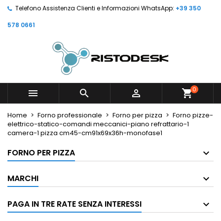
Telefono Assistenza Clienti e Informazioni WhatsApp:
+39 350
578 0661
0



shopping_cart
Home
Forno professionale
Forno per pizza
Forno pizze-
elettrico-statico-comandi meccanici-piano refrattario-1
camera-1 pizza cm45-cm91x69x36h-monofase1
FORNO PER PIZZA
MARCHI
PAGA IN TRE RATE SENZA INTERESSI