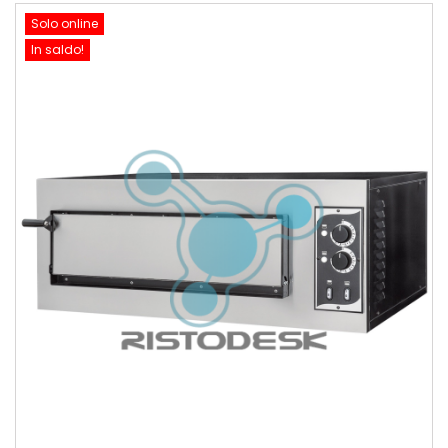
Solo online
In saldo!