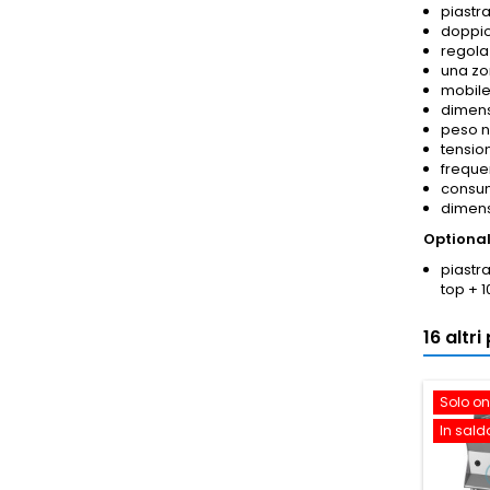
piastra
doppio
regola
una zo
mobile
dimens
peso n
tensio
freque
consum
dimens
Optional
piastr
top + 
16 altr
Solo on
In sald