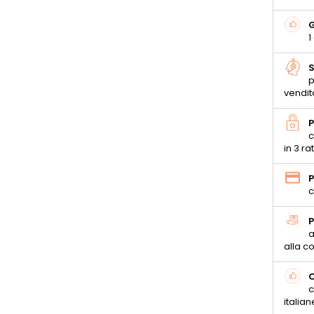
G
1
S
p
vendit
P
c
in 3 ra
P
c
P
a
alla 
C
c
italian