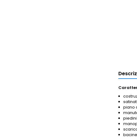
Descri
Caratter
costruz
satinat
piano 
manute
piedini
manopo
scaric
bacinel