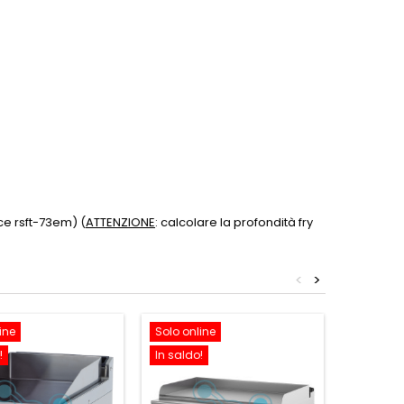
ce rsft-73em) (
ATTENZIONE
: calcolare la profondità fry
<
>
ine
Solo online
Solo onl
!
In saldo!
In saldo!