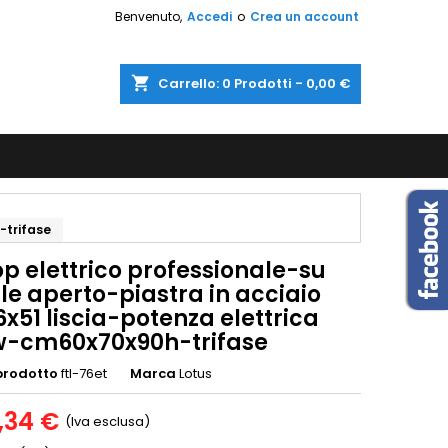
Benvenuto,
Accedi
o
Crea un account
shopping_cart
Carrello:
0
Prodotti - 0,00 €
-trifase
op elettrico professionale-su
le aperto-piastra in acciaio
x51 liscia-potenza elettrica
w-cm60x70x90h-trifase
prodotto
ftl-76et
Marca
Lotus
,34 €
(Iva esclusa)