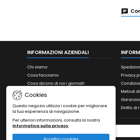
Com
INFORMAZIONI AZIENDALI
INFORM
Chi siamo
Spedizio
Cosa facciamo
Privacy p
Cosa dicono di noi i giornali!
Condizion
Siamo abilitati ai bandi del MePA!
Metodi d
Cookies
Orari
Garanzia
Questo negozio utilizza i cookie per migliorare
Contattaci
Diritto di
la tua esperienza di navigazione.
Per ulteriori informazioni, consulta la nostra
Informativa sulla privacy
.
NEWSLETTER
Accetta i cookies