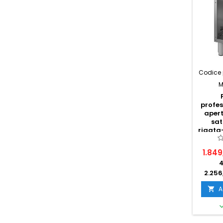
Codice 
M
profes
aper
sat
rigata
c
1.849
4
2.256
A
