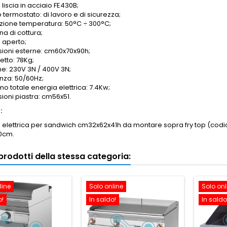
 liscia in acciaio FE430B;
 termostato: di lavoro e di sicurezza;
zione temperatura: 50°C
÷
300°C;
na di cottura;
 aperto;
ioni esterne: cm60x70x90h;
etto: 78Kg;
ne: 230V 3N / 400V 3N;
nza: 50/60Hz;
o totale energia elettrica: 7.4Kw;
ioni piastra: cm56x51.
:
a elettrica per sandwich cm32x62x41h da montare sopra fry top (codi
10cm.
i prodotti della stessa categoria:
line
Solo online
Solo onl
o!
In saldo!
In saldo