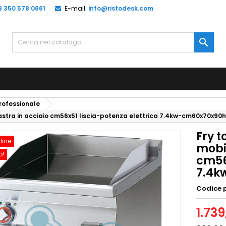
9 350 578 0661
E-mail:
info@ristodesk.com

professionale
iastra in acciaio cm56x51 liscia-potenza elettrica 7.4kw-cm60x70x90h
Fry t
line
mobi
o!
cm56
7.4k
Codice 
1.739