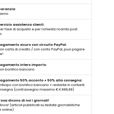
aranzia:
 anno
ervizio assistenza clienti:
er fase di acquisto e per richiesta ricambi post
a
agamento sicuro con circuito PayPal:
on carta di credito / con conto PayPal, puoi pagare
te!
agamento intero importo:
on bonifico bancario
agamento 50% acconto + 50% alla consegna:
nticipo con bonifico bancario + restante in contanti
consegna (contrassegno massimo €4.999,99)
osa dicono di noi i giornali!
licca! (articoli pubblicati su testate giornalistiche
e online)