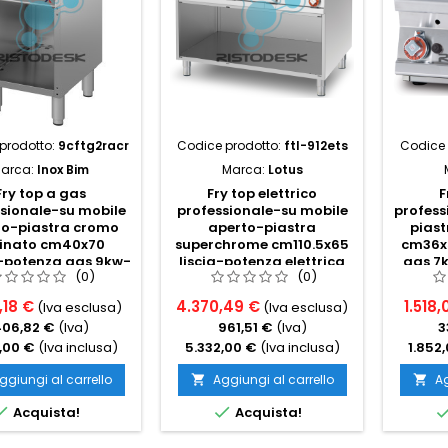
prodotto:
9cftg2racr
Codice prodotto:
ftl-912ets
Codice 
arca:
Inox Bim
Marca:
Lotus
Fry top a gas
Fry top elettrico
F
sionale-su mobile
professionale-su mobile
profes
to-piastra cromo
aperto-piastra
pias
inato cm40x70
superchrome cm110.5x65
cm36x5
-potenza gas 9kw-
liscia-potenza elettrica
gas 7
(0)
(0)
m40x90x90h
22.5kw-cm120x90x90h-tri
,18 €
4.370,49 €
1.518,
(Iva esclusa)
(Iva esclusa)
06,82 €
(Iva)
961,51 €
(Iva)
3
,00 €
(Iva inclusa)
5.332,00 €
(Iva inclusa)
1.852
ggiungi al carrello
Aggiungi al carrello
Ag




Acquista!
Acquista!