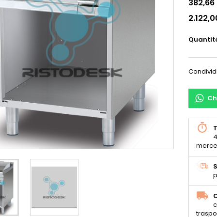
382,66
2.122,0
Quantit
Condivid
Ch
T
4
merce
S
p
C
c
traspo