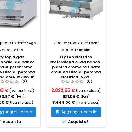
prodotto:
ftlt-74gs
Codice prodotto:
tfte2cr
Codice p
Marca:
Lotus
Marca:
Inox Bim
Ma
ry top a gas
Fry top elettrico
Fry
sionale-da banco-
professionale-da banco-
profess
tra superchrome
piastra cromo satinato
apert
1 liscia-potenza
cm90x70 liscia-potenza
satinat
kw-cm40x70x28h
elettrica 15kw-
potenza
(0)
(0)
cm90x90x28h-trifase
cm80x
03 €
2.822,95 €
2.888,
(Iva esclusa)
(Iva esclusa)
33,97 €
(Iva)
621,05 €
(Iva)
63
,00 €
(Iva inclusa)
3.444,00 €
(Iva inclusa)
3.524,
giungi al carrello
Aggiungi al carrello
Ag




Acquista!
Acquista!