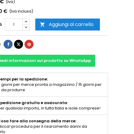
 €
(Iva)
0 €
(Iva inclusa)
Aggiungi al carrello
à

i
iedi informazioni sul prodotto su WhatsApp
empi per la spedizione:
 giorni per merce pronta a magazzino / 15 giorni per
 da produrre
pedizione gratuita e assicurata:
er qualsiasi importo, in tutta Italia e isole comprese!
osa fare alla consegna della merce:
licca! procedura per il risarcimento danni da
rto