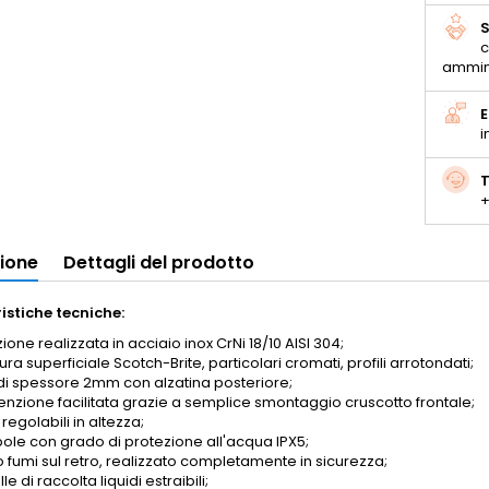
S
c
ammin
E
i
T
+
zione
Dettagli del prodotto
istiche tecniche:
ione realizzata in acciaio inox CrNi 18/10 AISI 304;
ura superficiale Scotch-Brite, particolari cromati, profili arrotondati;
di spessore 2mm con alzatina posteriore;
nzione facilitata grazie a semplice smontaggio cruscotto frontale;
 regolabili in altezza;
le con grado di protezione all'acqua IPX5;
o fumi sul retro, realizzato completamente in sicurezza;
le di raccolta liquidi estraibili;