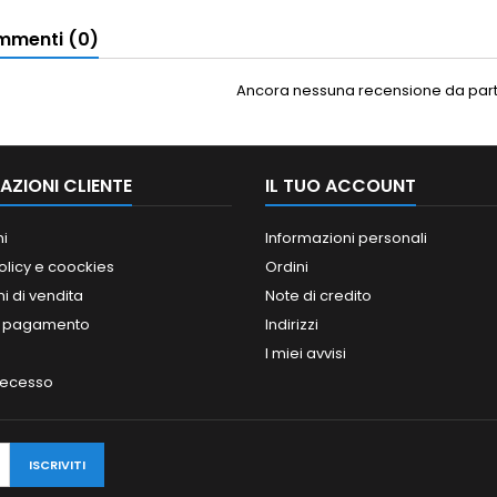
menti (0)
Ancora nessuna recensione da parte
AZIONI CLIENTE
IL TUO ACCOUNT
ni
Informazioni personali
olicy e coockies
Ordini
i di vendita
Note di credito
i pagamento
Indirizzi
I miei avvisi
 recesso