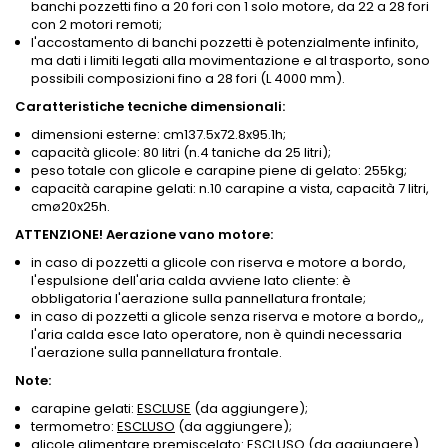
banchi pozzetti fino a 20 fori con 1 solo motore, da 22 a 28 fori
con 2 motori remoti;
l'accostamento di banchi pozzetti è potenzialmente infinito,
ma dati i limiti legati alla movimentazione e al trasporto, sono
possibili composizioni fino a 28 fori (L 4000 mm).
Caratteristiche tecniche dimensionali:
dimensioni esterne: cm137.5x72.8x95.1h;
capacità glicole: 80 litri (n.4 taniche da 25 litri);
peso totale con glicole e carapine piene di gelato: 255kg;
capacità carapine gelati: n.10 carapine a vista, capacità 7 litri,
cmø20x25h.
ATTENZIONE! Aerazione vano motore:
in caso di pozzetti a glicole con riserva e motore a bordo,
l'espulsione dell'aria calda avviene lato cliente: è
obbligatoria l'aerazione sulla pannellatura frontale;
in caso di pozzetti a glicole senza riserva e motore a bordo,,
l'aria calda esce lato operatore, non è quindi necessaria
l'aerazione sulla pannellatura frontale.
Note:
carapine gelati:
ESCLUSE
(da aggiungere);
termometro:
ESCLUSO
(da aggiungere);
glicole alimentare premiscelato:
ESCLUSO
(da aggiungere).