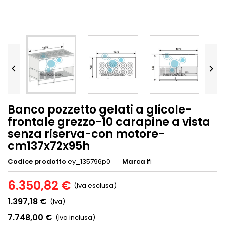


Banco pozzetto gelati a glicole-
frontale grezzo-10 carapine a vista
senza riserva-con motore-
cm137x72x95h
Codice prodotto
ey_135796p0
Marca
Ifi
6.350,82 €
(Iva esclusa)
1.397,18 €
(Iva)
7.748,00 €
(Iva inclusa)