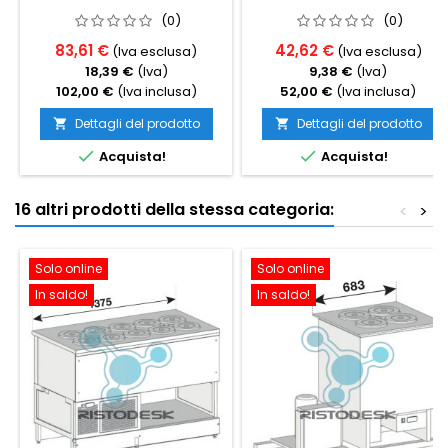
(0)
(0)
83,61 €
42,62 €
(Iva esclusa)
(Iva esclusa)
18,39 €
(Iva)
9,38 €
(Iva)
102,00 €
(Iva inclusa)
52,00 €
(Iva inclusa)
Dettagli del prodotto
Dettagli del prodotto




Acquista!
Acquista!
16 altri prodotti della stessa categoria:
<
>
Solo online
Solo online
In saldo!
In saldo!