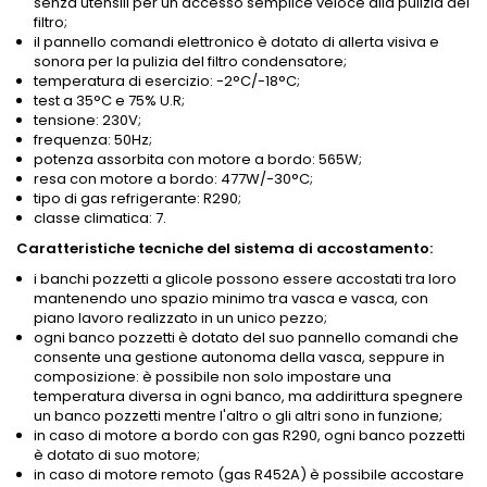
senza utensili per un accesso semplice veloce alla pulizia del
filtro;
il pannello comandi elettronico è dotato di allerta visiva e
sonora per la pulizia del filtro condensatore;
temperatura di esercizio: -2°C/-18°C;
test a 35°C e 75% U.R;
tensione: 230V;
frequenza: 50Hz;
potenza assorbita con motore a bordo: 565W;
resa con motore a bordo: 477W/-30°C;
tipo di gas refrigerante: R290;
classe climatica: 7.
Caratteristiche tecniche del sistema di accostamento:
i banchi pozzetti a glicole possono essere accostati tra loro
mantenendo uno spazio minimo tra vasca e vasca, con
piano lavoro realizzato in un unico pezzo;
ogni banco pozzetti è dotato del suo pannello comandi che
consente una gestione autonoma della vasca, seppure in
composizione: è possibile non solo impostare una
temperatura diversa in ogni banco, ma addirittura spegnere
un banco pozzetti mentre l'altro o gli altri sono in funzione;
in caso di motore a bordo con gas R290, ogni banco pozzetti
è dotato di suo motore;
in caso di motore remoto (gas R452A) è possibile accostare