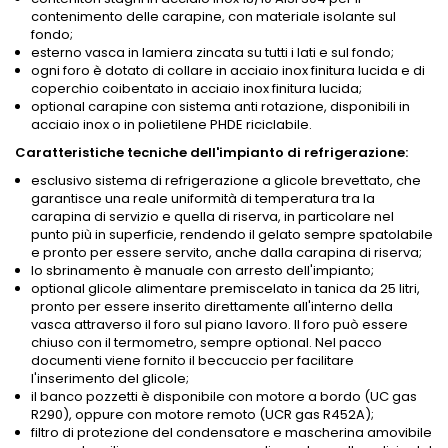
contenimento delle carapine, con materiale isolante sul
fondo;
esterno vasca in lamiera zincata su tutti i lati e sul fondo;
ogni foro è dotato di collare in acciaio inox finitura lucida e di
coperchio coibentato in acciaio inox finitura lucida;
optional carapine con sistema anti rotazione, disponibili in
acciaio inox o in polietilene PHDE riciclabile.
Caratteristiche tecniche dell'impianto di refrigerazione:
esclusivo sistema di refrigerazione a glicole brevettato, che
garantisce una reale uniformità di temperatura tra la
carapina di servizio e quella di riserva, in particolare nel
punto più in superficie, rendendo il gelato sempre spatolabile
e pronto per essere servito, anche dalla carapina di riserva;
lo sbrinamento è manuale con arresto dell'impianto;
optional glicole alimentare premiscelato in tanica da 25 litri,
pronto per essere inserito direttamente all'interno della
vasca attraverso il foro sul piano lavoro. Il foro può essere
chiuso con il termometro, sempre optional. Nel pacco
documenti viene fornito il beccuccio per facilitare
l'inserimento del glicole;
il banco pozzetti è disponibile con motore a bordo (UC gas
R290), oppure con motore remoto (UCR gas R452A);
filtro di protezione del condensatore e mascherina amovibile