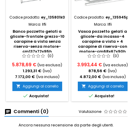
Codice prodotto:
ey_135801k0
Codice prodotto:
ey_135945p0
Marca:
Ifi
Marca:
Ifi
Banco pozzetto gelati a
Vasca pozzetto gelati a
glicole-frontale grezzo-10
glicole-da incasso-4
carapine a vista senza
carapine a vista + 4
riserva-senza motore-
carapine di riserva-con
cm137x72x95h
motore-cm68x67x90h
(0)
(0)
5.878,69 €
3.993,44 €
(Iva esclusa)
(Iva esclusa)
1.293,31 €
(Iva)
878,56 €
(Iva)
7.172,00 €
(Iva inclusa)
4.872,00 €
(Iva inclusa)
Aggiungi al carrello
Aggiungi al carrello




Acquista!
Acquista!
Commenti (0)
Valutazione
Ancora nessuna recensione da parte degli utenti.