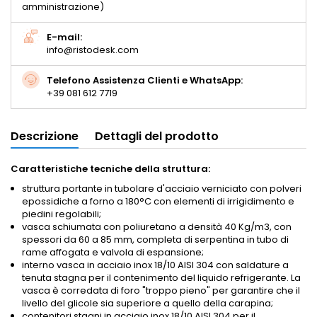
amministrazione)
E-mail:
info@ristodesk.com
Telefono Assistenza Clienti e WhatsApp:
+39 081 612 7719
Descrizione
Dettagli del prodotto
Caratteristiche tecniche della struttura:
struttura portante in tubolare d'acciaio verniciato con polveri
epossidiche a forno a 180°C con elementi di irrigidimento e
piedini regolabili;
vasca schiumata con poliuretano a densità 40 Kg/m3, con
spessori da 60 a 85 mm, completa di serpentina in tubo di
rame affogata e valvola di espansione;
interno vasca in acciaio inox 18/10 AISI 304 con saldature a
tenuta stagna per il contenimento del liquido refrigerante. La
vasca è corredata di foro "troppo pieno" per garantire che il
livello del glicole sia superiore a quello della carapina;
contenitori stagni in acciaio inox 18/10 AISI 304 per il