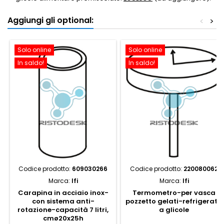
Aggiungi gli optional:
<
>
Solo online
Solo online
In saldo!
In saldo!
Codice prodotto:
609030266
Codice prodotto:
220080062
Marca:
Ifi
Marca:
Ifi
Carapina in acciaio inox-
Termometro-per vasca
con sistema anti-
pozzetto gelati-refrigerata
rotazione-capacità 7 litri,
a glicole
cmø20x25h