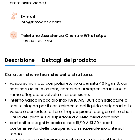
amministrazione)
E-mail:
info@ristodesk.com
Telefono Assistenza Clienti e WhatsApp:
+39 081 612 7719
Descrizione
Dettagli del prodotto
Caratteristiche tecniche della struttura:
vasca schiumata con poliuretano a densità 40 Kg/m3, con
spessori da 60 a 85 mm, completa di serpentina in tubo di
rame affogata e valvola di espansione;
interno vasca in acciaio inox 18/10 AISI 304 con saldature a
tenuta stagna per il contenimento del liquido refrigerante. La
vasca è corredata di foro "troppo pieno" per garantire che il
livello del glicole sia superiore a quello della carapina;
contenitori stagni in acciaio inox 18/10 AISI 304 per il
contenimento delle carapine, con materiale isolante sul
fondo;
esterno vasca in lamiera zincata su tutti i lati e sul fondo;