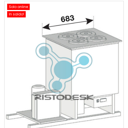
Solo online
In saldo!