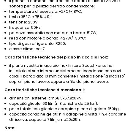
il pannello comandi elettronico è dotato di allerta visiva e
sonora per la pulizia del filtro condensatore;
temperatura di esercizio: -2°C/-18°C;
test a 35°C e 75% U.R;
tensione: 230V;
frequenza: 50Hz;
potenza assorbita con motore a bordo: 517W;
resa con motore a bordo: 427W/-30°C;
tipo di gas refrigerante: R290;
classe climatica: 7.
Caratteristiche tecniche del piano in acciaio inox:
il piano rivestito in acciaio inox finitura Scotch-brite ha
installato al suo interno un sistema anticondensa con cavi
caldi. Il bordo alto 10 mm consente l'installazione "a incasso"
sopra il piano lavoro, oppure a filo del piano lavoro.
Caratteristiche tecniche dimensionali:
dimensioni esterne: cm68.3x67.9x67h;
capacità glicole: 60 litri (n.3 taniche da 25 litri);
peso totale con glicole e carapine piene di gelato: 150kg;
capacità carapine gelati: n.4 carapine a vista + n.4 carapine
di riserva, capacità 7 litri, cmø20x25h.
Note: