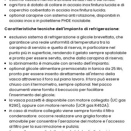
ogni foro è dotato di collare in acciaio inox finitura lucida e di
coperchio coibentato in acciaio inox finitura lucida;
optional carapine con sistema anti rotazione, disponibili in
acciaio inox o in polietilene PHDE riciclabile.
Caratteristiche tecniche dell'impianto di refrigerazione:
esclusivo sistema di refrigerazione a glicole brevettato, che
garantisce una reale uniformità di temperatura tra la
carapina di servizio e quella di riserva, in particolare nel
punto più in superficie, rendendo il gelato sempre spatolabile
e pronto per essere servito, anche dalla carapina di riserva;
lo sbrinamento è manuale con arresto dell'impianto;
optional glicole alimentare premiscelato in tanica da 25 litri,
pronto per essere inserito direttamente all'interno della
vasca attraverso il foro sul piano lavoro. Il foro può essere
chiuso con il termometro, sempre optional. Nel pacco
documenti viene fornito il beccuccio per facilitare
l'inserimento del glicole;
la vasca pozzetti è disponibile con motore collegato (UC gas
R290), oppure con motore remoto (UCR gas R452A);
in caso di motore collegato viene sempre fornito il filtro
condensatore: occorre realizzare una griglia forata e
amovibile per consentire l'aerazione del motore e l'accesso
al filtro per la sua rimozione e pulizia;