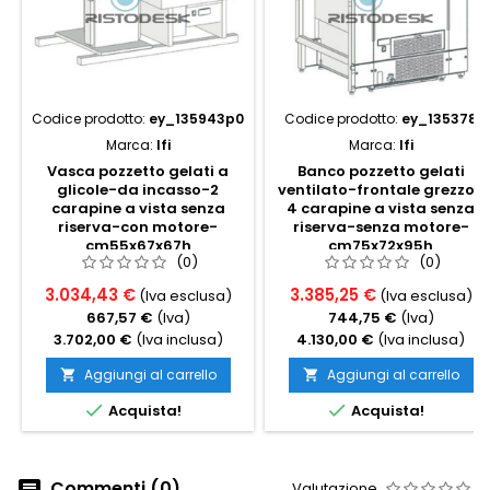
Codice prodotto:
ey_135943p0
Codice prodotto:
ey_135378
Marca:
Ifi
Marca:
Ifi
Vasca pozzetto gelati a
Banco pozzetto gelati
glicole-da incasso-2
ventilato-frontale grezzo-
carapine a vista senza
4 carapine a vista senza
riserva-con motore-
riserva-senza motore-
cm55x67x67h
cm75x72x95h
(0)
(0)
3.034,43 €
3.385,25 €
(Iva esclusa)
(Iva esclusa)
667,57 €
(Iva)
744,75 €
(Iva)
3.702,00 €
(Iva inclusa)
4.130,00 €
(Iva inclusa)
Aggiungi al carrello
Aggiungi al carrello




Acquista!
Acquista!
Commenti (0)
Valutazione