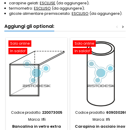
carapine gelati:
ESCLUSE
(da aggiungere);
termometro:
ESCLUSO
(da aggiungere);
glicole alimentare premiscelato:
ESCLUSO
(da aggiungere).
Aggiungi gli optional:
<
>
Solo online
Solo online
In saldo!
In saldo!
Codice prodotto:
220073005
Codice prodotto:
609030266
Marca:
Ifi
Marca:
Ifi
Bancalina in vetro extra
Carapina in acciaio inox-