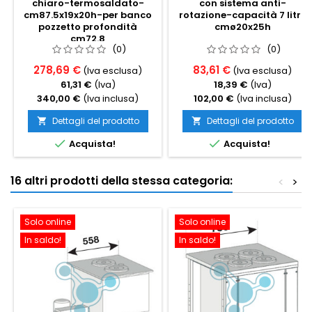
chiaro-termosaldato-
con sistema anti-
cm87.5x19x20h-per banco
rotazione-capacità 7 litri,
pozzetto profondità
cmø20x25h
cm72.8
(0)
(0)
278,69 €
83,61 €
(Iva esclusa)
(Iva esclusa)
61,31 €
(Iva)
18,39 €
(Iva)
340,00 €
(Iva inclusa)
102,00 €
(Iva inclusa)
Dettagli del prodotto
Dettagli del prodotto




Acquista!
Acquista!
16 altri prodotti della stessa categoria:
<
>
Solo online
Solo online
In saldo!
In saldo!