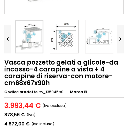


Vasca pozzetto gelati a glicole-da
incasso-4 carapine a vista + 4
carapine di riserva-con motore-
cm68x67x90h
Codice prodotto
ey_135945p0
Marca
Ifi
3.993,44 €
(Iva esclusa)
878,56 €
(Iva)
4.872,00 €
(Iva inclusa)