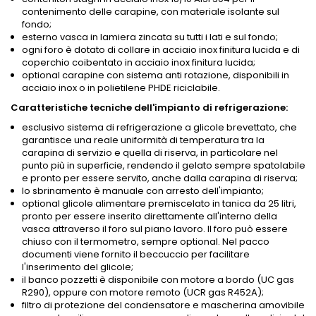
contenimento delle carapine, con materiale isolante sul
fondo;
esterno vasca in lamiera zincata su tutti i lati e sul fondo;
ogni foro è dotato di collare in acciaio inox finitura lucida e di
coperchio coibentato in acciaio inox finitura lucida;
optional carapine con sistema anti rotazione, disponibili in
acciaio inox o in polietilene PHDE riciclabile.
Caratteristiche tecniche dell'impianto di refrigerazione:
esclusivo sistema di refrigerazione a glicole brevettato, che
garantisce una reale uniformità di temperatura tra la
carapina di servizio e quella di riserva, in particolare nel
punto più in superficie, rendendo il gelato sempre spatolabile
e pronto per essere servito, anche dalla carapina di riserva;
lo sbrinamento è manuale con arresto dell'impianto;
optional glicole alimentare premiscelato in tanica da 25 litri,
pronto per essere inserito direttamente all'interno della
vasca attraverso il foro sul piano lavoro. Il foro può essere
chiuso con il termometro, sempre optional. Nel pacco
documenti viene fornito il beccuccio per facilitare
l'inserimento del glicole;
il banco pozzetti è disponibile con motore a bordo (UC gas
R290), oppure con motore remoto (UCR gas R452A);
filtro di protezione del condensatore e mascherina amovibile