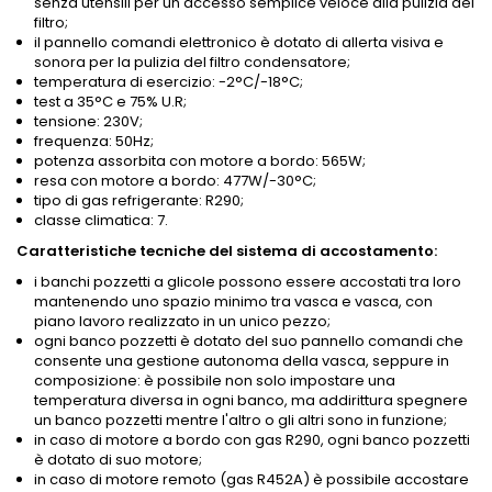
senza utensili per un accesso semplice veloce alla pulizia del
filtro;
il pannello comandi elettronico è dotato di allerta visiva e
sonora per la pulizia del filtro condensatore;
temperatura di esercizio: -2°C/-18°C;
test a 35°C e 75% U.R;
tensione: 230V;
frequenza: 50Hz;
potenza assorbita con motore a bordo: 565W;
resa con motore a bordo: 477W/-30°C;
tipo di gas refrigerante: R290;
classe climatica: 7.
Caratteristiche tecniche del sistema di accostamento:
i banchi pozzetti a glicole possono essere accostati tra loro
mantenendo uno spazio minimo tra vasca e vasca, con
piano lavoro realizzato in un unico pezzo;
ogni banco pozzetti è dotato del suo pannello comandi che
consente una gestione autonoma della vasca, seppure in
composizione: è possibile non solo impostare una
temperatura diversa in ogni banco, ma addirittura spegnere
un banco pozzetti mentre l'altro o gli altri sono in funzione;
in caso di motore a bordo con gas R290, ogni banco pozzetti
è dotato di suo motore;
in caso di motore remoto (gas R452A) è possibile accostare