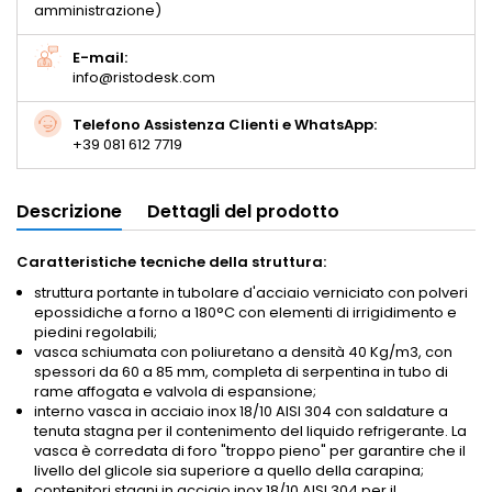
amministrazione)
E-mail:
info@ristodesk.com
Telefono Assistenza Clienti e WhatsApp:
+39 081 612 7719
Descrizione
Dettagli del prodotto
Caratteristiche tecniche della struttura:
struttura portante in tubolare d'acciaio verniciato con polveri
epossidiche a forno a 180°C con elementi di irrigidimento e
piedini regolabili;
vasca schiumata con poliuretano a densità 40 Kg/m3, con
spessori da 60 a 85 mm, completa di serpentina in tubo di
rame affogata e valvola di espansione;
interno vasca in acciaio inox 18/10 AISI 304 con saldature a
tenuta stagna per il contenimento del liquido refrigerante. La
vasca è corredata di foro "troppo pieno" per garantire che il
livello del glicole sia superiore a quello della carapina;
contenitori stagni in acciaio inox 18/10 AISI 304 per il