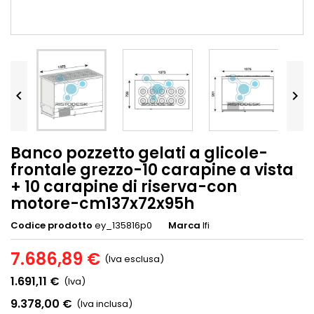


Banco pozzetto gelati a glicole-
frontale grezzo-10 carapine a vista
+ 10 carapine di riserva-con
motore-cm137x72x95h
Codice prodotto
ey_135816p0
Marca
Ifi
7.686,89 €
(Iva esclusa)
1.691,11 €
(Iva)
9.378,00 €
(Iva inclusa)