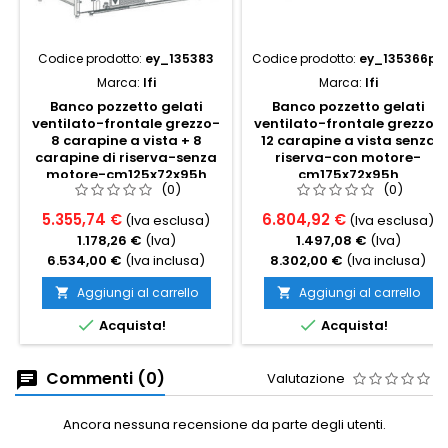
Codice prodotto:
ey_135383
Codice prodotto:
ey_135366p0
Marca:
Ifi
Marca:
Ifi
Banco pozzetto gelati
Banco pozzetto gelati
ventilato-frontale grezzo-
ventilato-frontale grezzo-
8 carapine a vista + 8
12 carapine a vista senza
carapine di riserva-senza
riserva-con motore-
motore-cm125x72x95h
cm175x72x95h
(0)
(0)
5.355,74 €
6.804,92 €
(Iva esclusa)
(Iva esclusa)
1.178,26 €
(Iva)
1.497,08 €
(Iva)
6.534,00 €
(Iva inclusa)
8.302,00 €
(Iva inclusa)
Aggiungi al carrello
Aggiungi al carrello




Acquista!
Acquista!
Commenti (0)
Valutazione
Ancora nessuna recensione da parte degli utenti.