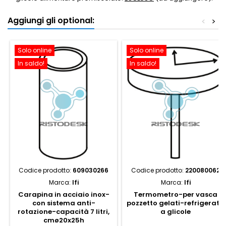
Aggiungi gli optional:
<
>
Solo online
Solo online
In saldo!
In saldo!
Codice prodotto:
609030266
Codice prodotto:
220080062
Marca:
Ifi
Marca:
Ifi
Carapina in acciaio inox-
Termometro-per vasca
con sistema anti-
pozzetto gelati-refrigerata
rotazione-capacità 7 litri,
a glicole
cmø20x25h