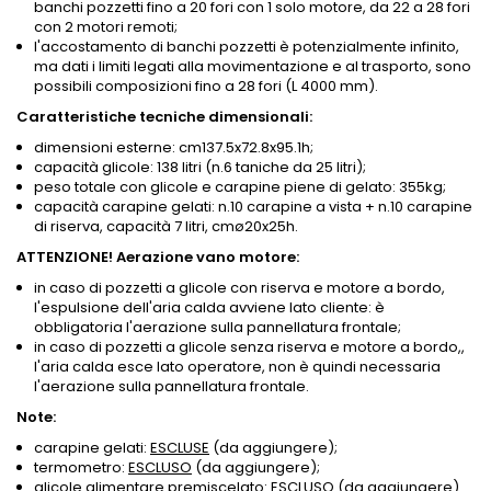
banchi pozzetti fino a 20 fori con 1 solo motore, da 22 a 28 fori
con 2 motori remoti;
l'accostamento di banchi pozzetti è potenzialmente infinito,
ma dati i limiti legati alla movimentazione e al trasporto, sono
possibili composizioni fino a 28 fori (L 4000 mm).
Caratteristiche tecniche dimensionali:
dimensioni esterne: cm137.5x72.8x95.1h;
capacità glicole: 138 litri (n.6 taniche da 25 litri);
peso totale con glicole e carapine piene di gelato: 355kg;
capacità carapine gelati: n.10 carapine a vista + n.10 carapine
di riserva, capacità 7 litri, cmø20x25h.
ATTENZIONE! Aerazione vano motore:
in caso di pozzetti a glicole con riserva e motore a bordo,
l'espulsione dell'aria calda avviene lato cliente: è
obbligatoria l'aerazione sulla pannellatura frontale;
in caso di pozzetti a glicole senza riserva e motore a bordo,,
l'aria calda esce lato operatore, non è quindi necessaria
l'aerazione sulla pannellatura frontale.
Note:
carapine gelati:
ESCLUSE
(da aggiungere);
termometro:
ESCLUSO
(da aggiungere);
glicole alimentare premiscelato:
ESCLUSO
(da aggiungere).