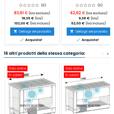
(0)
(0)
83,61 €
42,62 €
(Iva esclusa)
(Iva esclusa)
18,39 €
(Iva)
9,38 €
(Iva)
102,00 €
(Iva inclusa)
52,00 €
(Iva inclusa)
Dettagli del prodotto
Dettagli del prodotto




Acquista!
Acquista!
16 altri prodotti della stessa categoria:
<
>
Solo online
Solo online
In saldo!
In saldo!