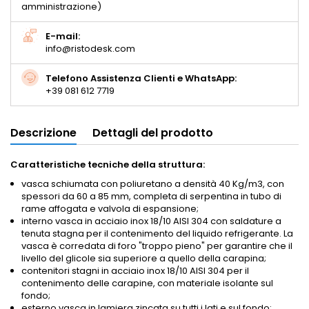
amministrazione)
E-mail:
info@ristodesk.com
Telefono Assistenza Clienti e WhatsApp:
+39 081 612 7719
Descrizione
Dettagli del prodotto
Caratteristiche tecniche della struttura:
vasca schiumata con poliuretano a densità 40 Kg/m3, con
spessori da 60 a 85 mm, completa di serpentina in tubo di
rame affogata e valvola di espansione;
interno vasca in acciaio inox 18/10 AISI 304 con saldature a
tenuta stagna per il contenimento del liquido refrigerante. La
vasca è corredata di foro "troppo pieno" per garantire che il
livello del glicole sia superiore a quello della carapina;
contenitori stagni in acciaio inox 18/10 AISI 304 per il
contenimento delle carapine, con materiale isolante sul
fondo;
esterno vasca in lamiera zincata su tutti i lati e sul fondo;