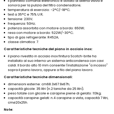
il pannello comandi elettronico è dotato di allerta visiva e
sonora per la pulizia del filtro condensatore;
temperatura di esercizio: -2°C/-18°C;
test a 35°C e 75% U.R;
tensione: 230V;
frequenza: 50Hz;
potenza assorbita con motore a bordo: 650W;
resa con motore a bordo: 522W/-30°C;
tipo di gas refrigerante: R452A;
classe climatica: 7.
Caratteristiche tecniche del piano in acciaio inox:
il piano rivestito in acciaio inox finitura Scotch-brite ha
installato al suo interno un sistema anticondensa con cavi
caldi. Il bordo alto 10 mm consente l'installazione "a incasso"
sopra il piano lavoro, oppure a filo del piano lavoro.
Caratteristiche tecniche dimensionali:
dimensioni esterne: cm68.3x67.9x67h;
capacità glicole: 35 litri (n.2 taniche da 25 litri);
peso totale con glicole e carapine piene di gelato: 113kg;
capacità carapine gelati: n.4 carapine a vista, capacità 7 litri,
cmø20x25h.
Note: