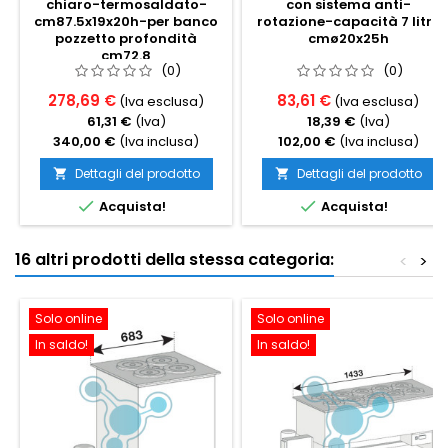
chiaro-termosaldato-
con sistema anti-
cm87.5x19x20h-per banco
rotazione-capacità 7 litri,
pozzetto profondità
cmø20x25h
cm72.8
(0)
(0)
278,69 €
83,61 €
(Iva esclusa)
(Iva esclusa)
61,31 €
(Iva)
18,39 €
(Iva)
340,00 €
(Iva inclusa)
102,00 €
(Iva inclusa)
Dettagli del prodotto
Dettagli del prodotto




Acquista!
Acquista!
16 altri prodotti della stessa categoria:
<
>
Solo online
Solo online
In saldo!
In saldo!