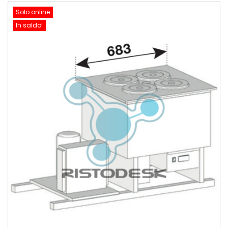
Solo online
In saldo!