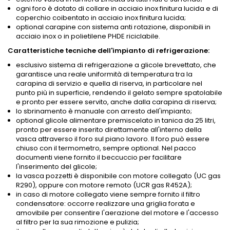
ogni foro è dotato di collare in acciaio inox finitura lucida e di
coperchio coibentato in acciaio inox finitura lucida;
optional carapine con sistema anti rotazione, disponibili in
acciaio inox o in polietilene PHDE riciclabile.
Caratteristiche tecniche dell'impianto di refrigerazione:
esclusivo sistema di refrigerazione a glicole brevettato, che
garantisce una reale uniformità di temperatura tra la
carapina di servizio e quella di riserva, in particolare nel
punto più in superficie, rendendo il gelato sempre spatolabile
e pronto per essere servito, anche dalla carapina di riserva;
lo sbrinamento è manuale con arresto dell'impianto;
optional glicole alimentare premiscelato in tanica da 25 litri,
pronto per essere inserito direttamente all'interno della
vasca attraverso il foro sul piano lavoro. Il foro può essere
chiuso con il termometro, sempre optional. Nel pacco
documenti viene fornito il beccuccio per facilitare
l'inserimento del glicole;
la vasca pozzetti è disponibile con motore collegato (UC gas
R290), oppure con motore remoto (UCR gas R452A);
in caso di motore collegato viene sempre fornito il filtro
condensatore: occorre realizzare una griglia forata e
amovibile per consentire l'aerazione del motore e l'accesso
al filtro per la sua rimozione e pulizia;