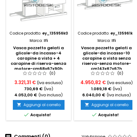
Codice prodotto:
ey_135956k0
Codice prodotto:
ey_135961k0
Marca:
Ifi
Marca:
Ifi
Vasca pozzetto gelati a
Vasca pozzetto gelati a
glicole-da incasso-4
glicole-da incasso-10
carapine a vista + 4
carapine a vista senza
carapine di riserva-senza
riserva-senza motore-
motore-cm68x67x90h
cm143x67x67h
(0)
(0)
3.321,31 €
4.950,82 €
(Iva esclusa)
(Iva esclusa)
730,69 €
(Iva)
1.089,18 €
(Iva)
4.052,00 €
(Iva inclusa)
6.040,00 €
(Iva inclusa)
Aggiungi al carrello
Aggiungi al carrello




Acquista!
Acquista!
Commenti (0)
Valutazione