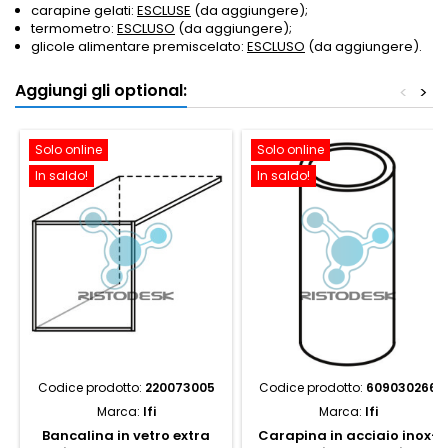
carapine gelati:
ESCLUSE
(da aggiungere);
termometro:
ESCLUSO
(da aggiungere);
glicole alimentare premiscelato:
ESCLUSO
(da aggiungere).
Aggiungi gli optional:
<
>
Solo online
Solo online
In saldo!
In saldo!
Codice prodotto:
220073005
Codice prodotto:
609030266
Marca:
Ifi
Marca:
Ifi
Bancalina in vetro extra
Carapina in acciaio inox-