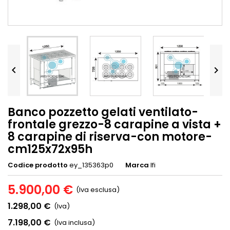


Banco pozzetto gelati ventilato-
frontale grezzo-8 carapine a vista +
8 carapine di riserva-con motore-
cm125x72x95h
Codice prodotto
ey_135363p0
Marca
Ifi
5.900,00 €
(Iva esclusa)
1.298,00 €
(Iva)
7.198,00 €
(Iva inclusa)