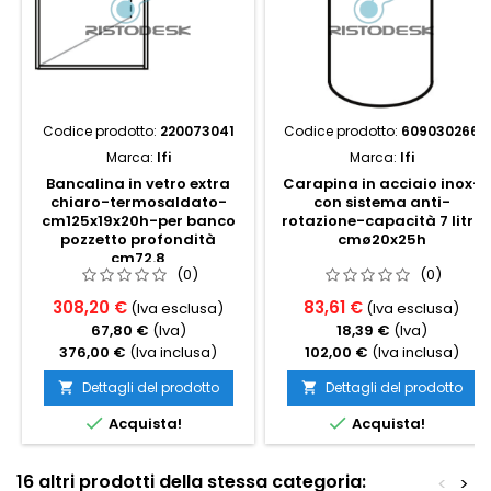
Codice prodotto:
220073041
Codice prodotto:
609030266
Marca:
Ifi
Marca:
Ifi
Bancalina in vetro extra
Carapina in acciaio inox-
chiaro-termosaldato-
con sistema anti-
cm125x19x20h-per banco
rotazione-capacità 7 litri,
pozzetto profondità
cmø20x25h
cm72.8
(0)
(0)
308,20 €
83,61 €
(Iva esclusa)
(Iva esclusa)
67,80 €
(Iva)
18,39 €
(Iva)
376,00 €
(Iva inclusa)
102,00 €
(Iva inclusa)
Dettagli del prodotto
Dettagli del prodotto




Acquista!
Acquista!
16 altri prodotti della stessa categoria:
<
>