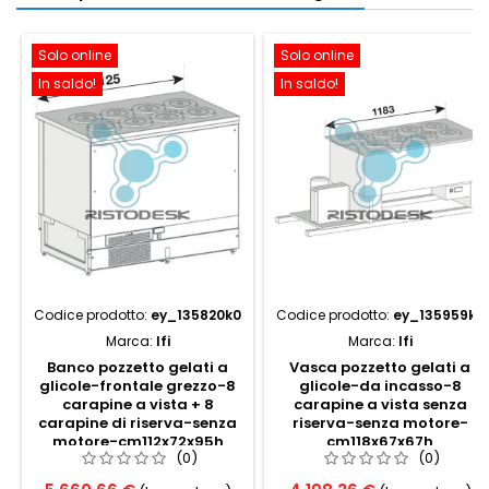
Solo online
Solo online
In saldo!
In saldo!
Codice prodotto:
ey_135820k0
Codice prodotto:
ey_135959k0
Marca:
Ifi
Marca:
Ifi
Banco pozzetto gelati a
Vasca pozzetto gelati a
glicole-frontale grezzo-8
glicole-da incasso-8
carapine a vista + 8
carapine a vista senza
carapine di riserva-senza
riserva-senza motore-
motore-cm112x72x95h
cm118x67x67h
(0)
(0)