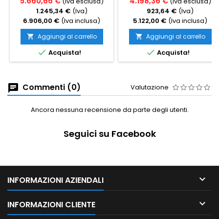
5.660,66 €
4.198,36 €
(Iva esclusa)
(Iva esclusa)
1.245,34 €
(Iva)
923,64 €
(Iva)
6.906,00 €
(Iva inclusa)
5.122,00 €
(Iva inclusa)
Aggiungi al carrello
Aggiungi al carrello




Acquista!
Acquista!
Commenti (0)
Valutazione
Ancora nessuna recensione da parte degli utenti.
Seguici su Facebook

INFORMAZIONI AZIENDALI

INFORMAZIONI CLIENTE