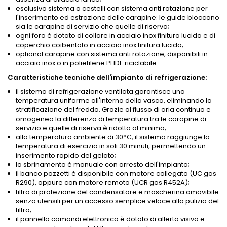
esclusivo sistema a cestelli con sistema anti rotazione per
l'inserimento ed estrazione delle carapine: le guide bloccano
sia le carapine di servizio che quelle di riserva;
ogni foro è dotato di collare in acciaio inox finitura lucida e di
coperchio coibentato in acciaio inox finitura lucida;
optional carapine con sistema anti rotazione, disponibili in
acciaio inox o in polietilene PHDE riciclabile.
Caratteristiche tecniche dell'impianto di refrigerazione:
il sistema di refrigerazione ventilata garantisce una
temperatura uniforme all'interno della vasca, eliminando la
stratificazione del freddo. Grazie al flusso di aria continuo e
omogeneo la differenza di temperatura tra le carapine di
servizio e quelle di riserva è ridotta al minimo;
alla temperatura ambiente di 30°C, il sistema raggiunge la
temperatura di esercizio in soli 30 minuti, permettendo un
inserimento rapido del gelato;
lo sbrinamento è manuale con arresto dell'impianto;
il banco pozzetti è disponibile con motore collegato (UC gas
R290), oppure con motore remoto (UCR gas R452A);
filtro di protezione del condensatore e mascherina amovibile
senza utensili per un accesso semplice veloce alla pulizia del
filtro;
il pannello comandi elettronico è dotato di allerta visiva e