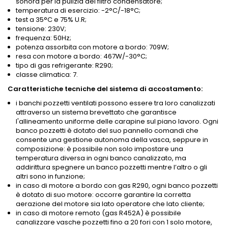
sonora per la pulizia del filtro condensatore;
temperatura di esercizio: -2°C/-18°C;
test a 35°C e 75% U.R;
tensione: 230V;
frequenza: 50Hz;
potenza assorbita con motore a bordo: 709W;
resa con motore a bordo: 467W/-30°C;
tipo di gas refrigerante: R290;
classe climatica: 7.
Caratteristiche tecniche del sistema di accostamento:
i banchi pozzetti ventilati possono essere tra loro canalizzati
attraverso un sistema brevettato che garantisce
l'allineamento uniforme delle carapine sul piano lavoro. Ogni
banco pozzetti è dotato del suo pannello comandi che
consente una gestione autonoma della vasca, seppure in
composizione: è possibile non solo impostare una
temperatura diversa in ogni banco canalizzato, ma
addirittura spegnere un banco pozzetti mentre l’altro o gli
altri sono in funzione;
in caso di motore a bordo con gas R290, ogni banco pozzetti
è dotato di suo motore: occorre garantire la corretta
aerazione del motore sia lato operatore che lato cliente;
in caso di motore remoto (gas R452A) è possibile
canalizzare vasche pozzetti fino a 20 fori con 1 solo motore,