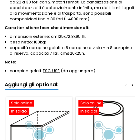
da 22 a 30 fori con 2 motori remoti. La canalizzazione di
banchi pozzetti è potenzialmente infinita, ma dati i limiti legati
alla movimentazione e al trasporto, sono possibili
composizioni fino a 30 fori (L 4000 mm).
Caratteristiche tecniche dimensionali:
dimensioni esterne: cm125x72.8x95.1h;
peso netto: 180kg;
capacità carapine gelati: n.8 carapine a vista + n.8 carapine
di riserva, capacità 7 litri, cmø20x25h.
Note:
carapine gelati:
ESCLUSE
(da aggiungere).
Aggiungi gli optional:
<
>
Solo online
Solo online
In saldo!
In saldo!