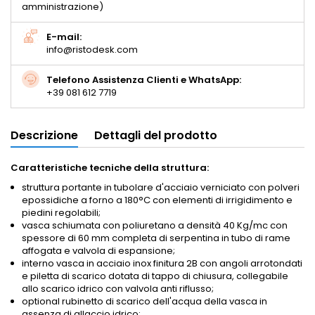
amministrazione)
E-mail:
info@ristodesk.com
Telefono Assistenza Clienti e WhatsApp:
+39 081 612 7719
Descrizione
Dettagli del prodotto
Caratteristiche tecniche della struttura:
struttura portante in tubolare d'acciaio verniciato con polveri
epossidiche a forno a 180°C con elementi di irrigidimento e
piedini regolabili;
vasca schiumata con poliuretano a densità 40 Kg/mc con
spessore di 60 mm completa di serpentina in tubo di rame
affogata e valvola di espansione;
interno vasca in acciaio inox finitura 2B con angoli arrotondati
e piletta di scarico dotata di tappo di chiusura, collegabile
allo scarico idrico con valvola anti riflusso;
optional rubinetto di scarico dell'acqua della vasca in
assenza di allaccio idrico;