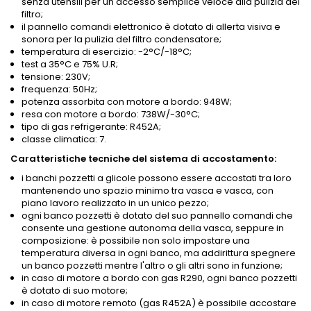
senza utensili per un accesso semplice veloce alla pulizia del
filtro;
il pannello comandi elettronico è dotato di allerta visiva e
sonora per la pulizia del filtro condensatore;
temperatura di esercizio: -2°C/-18°C;
test a 35°C e 75% U.R;
tensione: 230V;
frequenza: 50Hz;
potenza assorbita con motore a bordo: 948W;
resa con motore a bordo: 738W/-30°C;
tipo di gas refrigerante: R452A;
classe climatica: 7.
Caratteristiche tecniche del sistema di accostamento:
i banchi pozzetti a glicole possono essere accostati tra loro
mantenendo uno spazio minimo tra vasca e vasca, con
piano lavoro realizzato in un unico pezzo;
ogni banco pozzetti è dotato del suo pannello comandi che
consente una gestione autonoma della vasca, seppure in
composizione: è possibile non solo impostare una
temperatura diversa in ogni banco, ma addirittura spegnere
un banco pozzetti mentre l'altro o gli altri sono in funzione;
in caso di motore a bordo con gas R290, ogni banco pozzetti
è dotato di suo motore;
in caso di motore remoto (gas R452A) è possibile accostare