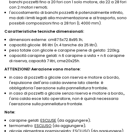
banchi pozzetti fino a 20 fori con 1 solo motore, da 22 a 28 fori
con 2 motori remoti;
l'accostamento di banchi pozzetti è potenzialmente infinito,
ma dati i limiti legati alla movimentazione e al trasporto, sono
possibili composizioni fino a 28 fori (L 4000 mm).
Caratteristiche tecniche dimensionali:
dimensioni esterne: cm87.5x72.8x95.1h;
capacità glicole: 86 litri (n.4 taniche da 25 litri);
peso totale con glicole e carapine piene di gelato: 220kg;
capacità carapine gelati: n.6 carapine a vista + n.6 carapine
di riserva, capacità 7 litri, cmø20x25h.
ATTENZIONE! Aerazione vano motore:
in caso di pozzetti a glicole con riserva e motore a bordo,
l'espulsione dell'aria calda avviene lato cliente: è
obbligatoria l'aerazione sulla pannellatura frontale;
in caso di pozzetti a glicole senza riserva e motore a bordo,,
l'aria calda esce lato operatore, non è quindi necessaria
l'aerazione sulla pannellatura frontale.
Note:
carapine gelati:
ESCLUSE
(da aggiungere);
termometro:
ESCLUSO
(da aggiungere);
glicole alimentare premiscelato:
ESCLUSO
(da aggiungere).