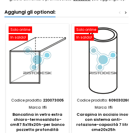
Aggiungi gli optional:
<
>
Solo online
Solo online
In saldo!
In saldo!
Codice prodotto:
220073005
Codice prodotto:
609030266
Marca:
Ifi
Marca:
Ifi
Bancalina in vetro extra
Carapina in acciaio inox-
chiaro-termosaldato-
con sistema anti-
cm87.5x19x20h-per banco
rotazione-capacità 7 litri,
pozzetto profondità
cmø20x25h