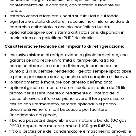
contenimento delle carapine, con materiale isolante sul
fondo;
esterno vasca in lamiera zincata su tutti i lati e sul fondo;
ogni foro è dotato di collare in acciaio inox finitura lucida e di
coperchio coibentato in acciaio inox finitura lucida;
optional carapine con sistema anti rotazione, disponibili in
acciaio inox o in polietilene PHDE riciclabile.
Caratteristiche tecniche dell'impianto di refrigerazione:
esclusivo sistema di refrigerazione a glicole brevettato, che
garantisce una reale uniformità di temperatura tra la
carapina di servizio e quella di riserva, in particolare nel
punto più in superficie, rendendo il gelato sempre spatolabile
e pronto per essere servito, anche dalla carapina di riserva;
lo sbrinamento è manuale con arresto dell'impianto;
optional glicole alimentare premiscelato in tanica da 25 litri,
pronto per essere inserito direttamente all'interno della
vasca attraverso il foro sul piano lavoro. Il foro può essere
chiuso con il termometro, sempre optional. Nel pacco
documenti viene fornito il beccuccio per facilitare
l'inserimento del glicole;
il banco pozzetti è disponibile con motore a bordo (UC gas
R290), oppure con motore remoto (UCR gas R452A);
filtro di protezione del condensatore e mascherina amovibile