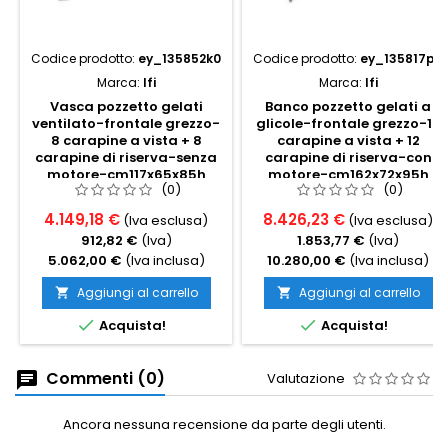
Codice prodotto:
ey_135852k0
Codice prodotto:
ey_135817p0
Marca:
Ifi
Marca:
Ifi
Vasca pozzetto gelati
Banco pozzetto gelati a
ventilato-frontale grezzo-
glicole-frontale grezzo-12
8 carapine a vista + 8
carapine a vista + 12
carapine di riserva-senza
carapine di riserva-con
motore-cm117x65x85h
motore-cm162x72x95h
(0)
(0)
4.149,18 €
8.426,23 €
(Iva esclusa)
(Iva esclusa)
912,82 €
(Iva)
1.853,77 €
(Iva)
5.062,00 €
(Iva inclusa)
10.280,00 €
(Iva inclusa)
Aggiungi al carrello
Aggiungi al carrello




Acquista!
Acquista!
Commenti (0)
Valutazione
Ancora nessuna recensione da parte degli utenti.