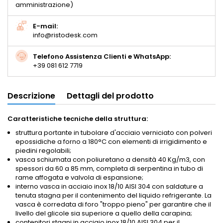
amministrazione)
E-mail:
info@ristodesk.com
Telefono Assistenza Clienti e WhatsApp:
+39 081 612 7719
Descrizione
Dettagli del prodotto
Caratteristiche tecniche della struttura:
struttura portante in tubolare d'acciaio verniciato con polveri
epossidiche a forno a 180°C con elementi di irrigidimento e
piedini regolabili;
vasca schiumata con poliuretano a densità 40 Kg/m3, con
spessori da 60 a 85 mm, completa di serpentina in tubo di
rame affogata e valvola di espansione;
interno vasca in acciaio inox 18/10 AISI 304 con saldature a
tenuta stagna per il contenimento del liquido refrigerante. La
vasca è corredata di foro "troppo pieno" per garantire che il
livello del glicole sia superiore a quello della carapina;
contenitori stagni in acciaio inox 18/10 AISI 304 per il