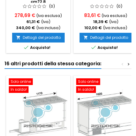
cm72.8
(0)
(0)
278,69 €
83,61 €
(Iva esclusa)
(Iva esclusa)
61,31 €
(Iva)
18,39 €
(Iva)
340,00 €
(Iva inclusa)
102,00 €
(Iva inclusa)
Dettagli del prodotto
Dettagli del prodotto




Acquista!
Acquista!
16 altri prodotti della stessa categoria:
<
>
Solo online
Solo online
In saldo!
In saldo!