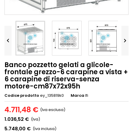


Banco pozzetto gelati a glicole-
frontale grezzo-6 carapine a vista +
6 carapine di riserva-senza
motore-cm87x72x95h
Codice prodotto
ey_135819k0
Marca
Ifi
4.711,48 €
(Iva esclusa)
1.036,52 €
(Iva)
5.748,00 €
(Iva inclusa)