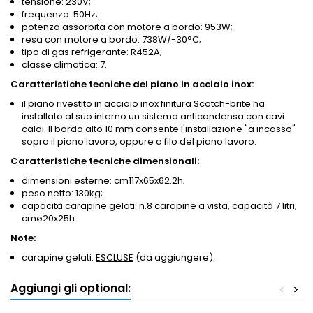
tensione: 230V;
frequenza: 50Hz;
potenza assorbita con motore a bordo: 953W;
resa con motore a bordo: 738W/-30°C;
tipo di gas refrigerante: R452A;
classe climatica: 7.
Caratteristiche tecniche del piano in acciaio inox:
il piano rivestito in acciaio inox finitura Scotch-brite ha
installato al suo interno un sistema anticondensa con cavi
caldi. Il bordo alto 10 mm consente l'installazione "a incasso"
sopra il piano lavoro, oppure a filo del piano lavoro.
Caratteristiche tecniche dimensionali:
dimensioni esterne: cm117x65x62.2h;
peso netto: 130kg;
capacità carapine gelati: n.8 carapine a vista, capacità 7 litri,
cmø20x25h.
Note:
carapine gelati:
ESCLUSE
(da aggiungere).
Aggiungi gli optional:
<
>