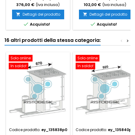
376,00 €
(Iva inclusa)
102,00 €
(Iva inclusa)
Dettagli del prodotto
Dettagli del prodotto




Acquista!
Acquista!
16 altri prodotti della stessa categoria:
<
>
Solo online
Solo online
In saldo!
In saldo!
Codice prodotto:
ey_135838p0
Codice prodotto:
ey_135840p0