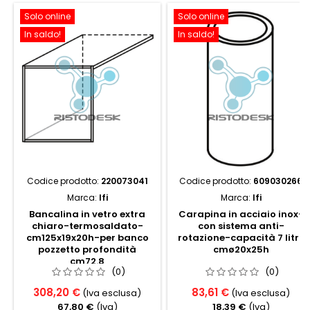
Solo online
Solo online
In saldo!
In saldo!
Codice prodotto:
220073041
Codice prodotto:
609030266
Marca:
Ifi
Marca:
Ifi
Bancalina in vetro extra
Carapina in acciaio inox-
chiaro-termosaldato-
con sistema anti-
cm125x19x20h-per banco
rotazione-capacità 7 litri,
pozzetto profondità
cmø20x25h
cm72.8
(0)
(0)
308,20 €
83,61 €
(Iva esclusa)
(Iva esclusa)
67,80 €
(Iva)
18,39 €
(Iva)