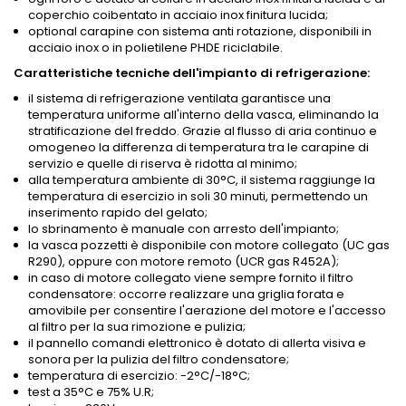
coperchio coibentato in acciaio inox finitura lucida;
optional carapine con sistema anti rotazione, disponibili in
acciaio inox o in polietilene PHDE riciclabile.
Caratteristiche tecniche dell'impianto di refrigerazione:
il sistema di refrigerazione ventilata garantisce una
temperatura uniforme all'interno della vasca, eliminando la
stratificazione del freddo. Grazie al flusso di aria continuo e
omogeneo la differenza di temperatura tra le carapine di
servizio e quelle di riserva è ridotta al minimo;
alla temperatura ambiente di 30°C, il sistema raggiunge la
temperatura di esercizio in soli 30 minuti, permettendo un
inserimento rapido del gelato;
lo sbrinamento è manuale con arresto dell'impianto;
la vasca pozzetti è disponibile con motore collegato (UC gas
R290), oppure con motore remoto (UCR gas R452A);
in caso di motore collegato viene sempre fornito il filtro
condensatore: occorre realizzare una griglia forata e
amovibile per consentire l'aerazione del motore e l'accesso
al filtro per la sua rimozione e pulizia;
il pannello comandi elettronico è dotato di allerta visiva e
sonora per la pulizia del filtro condensatore;
temperatura di esercizio: -2°C/-18°C;
test a 35°C e 75% U.R;