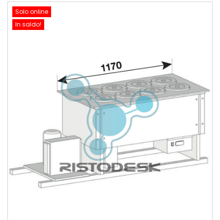
Solo online
In saldo!