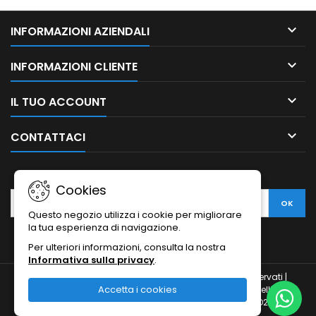

INFORMAZIONI AZIENDALI

INFORMAZIONI CLIENTE

IL TUO ACCOUNT

CONTATTACI
NEWSLETTER
Cookies
Questo negozio utilizza i cookie per migliorare
la tua esperienza di navigazione.
Per ulteriori informazioni, consulta la nostra
Informativa sulla privacy
.
© Copyright 2010-2026 Ristodesk : tutti i diritti sono riservati |
Accetta i cookies
Ristodesk di Pasquale Di Carluccio | via Francesco Spinelli, 104 |
84088- Siano (SA) | P.IVA 04793260656 e C.F. DCRPQL78D21I720H |
Numero REA SA-407976