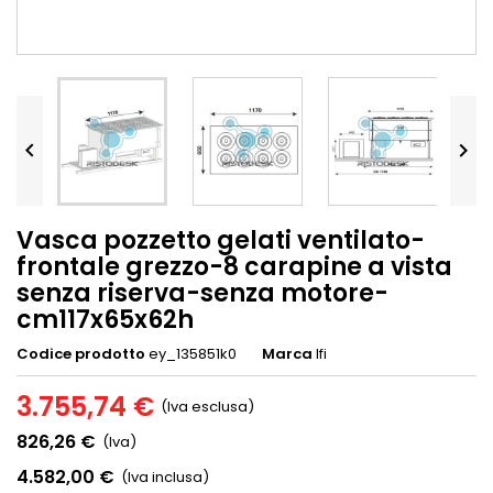


Vasca pozzetto gelati ventilato-
frontale grezzo-8 carapine a vista
senza riserva-senza motore-
cm117x65x62h
Codice prodotto
ey_135851k0
Marca
Ifi
3.755,74 €
(Iva esclusa)
826,26 €
(Iva)
4.582,00 €
(Iva inclusa)