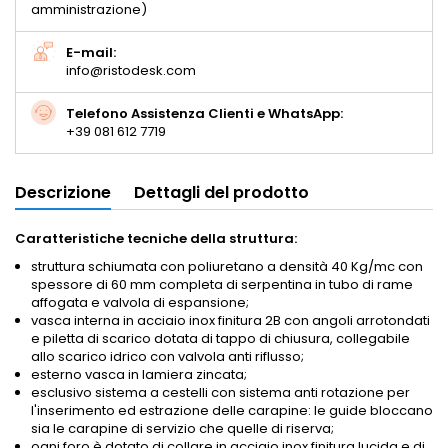
amministrazione)
E-mail:
info@ristodesk.com
Telefono Assistenza Clienti e WhatsApp:
+39 081 612 7719
Descrizione
Dettagli del prodotto
Caratteristiche tecniche della struttura:
struttura schiumata con poliuretano a densità 40 Kg/mc con
spessore di 60 mm completa di serpentina in tubo di rame
affogata e valvola di espansione;
vasca interna in acciaio inox finitura 2B con angoli arrotondati
e piletta di scarico dotata di tappo di chiusura, collegabile
allo scarico idrico con valvola anti riflusso;
esterno vasca in lamiera zincata;
esclusivo sistema a cestelli con sistema anti rotazione per
l'inserimento ed estrazione delle carapine: le guide bloccano
sia le carapine di servizio che quelle di riserva;
ogni foro è dotato di collare in acciaio inox finitura lucida e di