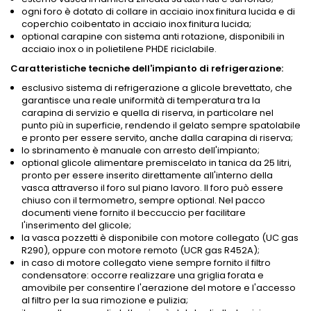
ogni foro è dotato di collare in acciaio inox finitura lucida e di
coperchio coibentato in acciaio inox finitura lucida;
optional carapine con sistema anti rotazione, disponibili in
acciaio inox o in polietilene PHDE riciclabile.
Caratteristiche tecniche dell'impianto di refrigerazione:
esclusivo sistema di refrigerazione a glicole brevettato, che
garantisce una reale uniformità di temperatura tra la
carapina di servizio e quella di riserva, in particolare nel
punto più in superficie, rendendo il gelato sempre spatolabile
e pronto per essere servito, anche dalla carapina di riserva;
lo sbrinamento è manuale con arresto dell'impianto;
optional glicole alimentare premiscelato in tanica da 25 litri,
pronto per essere inserito direttamente all'interno della
vasca attraverso il foro sul piano lavoro. Il foro può essere
chiuso con il termometro, sempre optional. Nel pacco
documenti viene fornito il beccuccio per facilitare
l'inserimento del glicole;
la vasca pozzetti è disponibile con motore collegato (UC gas
R290), oppure con motore remoto (UCR gas R452A);
in caso di motore collegato viene sempre fornito il filtro
condensatore: occorre realizzare una griglia forata e
amovibile per consentire l'aerazione del motore e l'accesso
al filtro per la sua rimozione e pulizia;