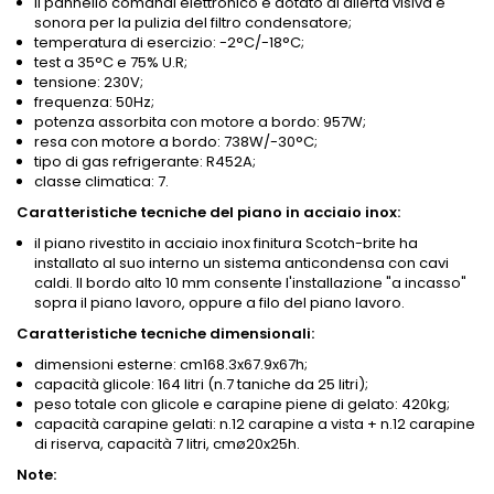
il pannello comandi elettronico è dotato di allerta visiva e
sonora per la pulizia del filtro condensatore;
temperatura di esercizio: -2°C/-18°C;
test a 35°C e 75% U.R;
tensione: 230V;
frequenza: 50Hz;
potenza assorbita con motore a bordo: 957W;
resa con motore a bordo: 738W/-30°C;
tipo di gas refrigerante: R452A;
classe climatica: 7.
Caratteristiche tecniche del piano in acciaio inox:
il piano rivestito in acciaio inox finitura Scotch-brite ha
installato al suo interno un sistema anticondensa con cavi
caldi. Il bordo alto 10 mm consente l'installazione "a incasso"
sopra il piano lavoro, oppure a filo del piano lavoro.
Caratteristiche tecniche dimensionali:
dimensioni esterne: cm168.3x67.9x67h;
capacità glicole: 164 litri (n.7 taniche da 25 litri);
peso totale con glicole e carapine piene di gelato: 420kg;
capacità carapine gelati: n.12 carapine a vista + n.12 carapine
di riserva, capacità 7 litri, cmø20x25h.
Note: