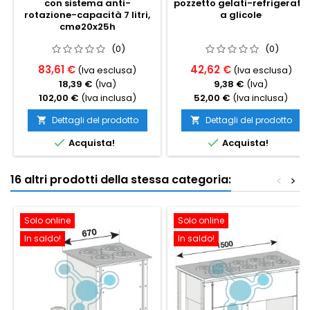
con sistema anti-
pozzetto gelati-refrigerata
rotazione-capacità 7 litri,
a glicole
cmø20x25h
(0)
(0)
83,61 €
42,62 €
(Iva esclusa)
(Iva esclusa)
18,39 €
(Iva)
9,38 €
(Iva)
102,00 €
(Iva inclusa)
52,00 €
(Iva inclusa)
Dettagli del prodotto
Dettagli del prodotto




Acquista!
Acquista!
16 altri prodotti della stessa categoria:
<
>
Solo online
Solo online
In saldo!
In saldo!