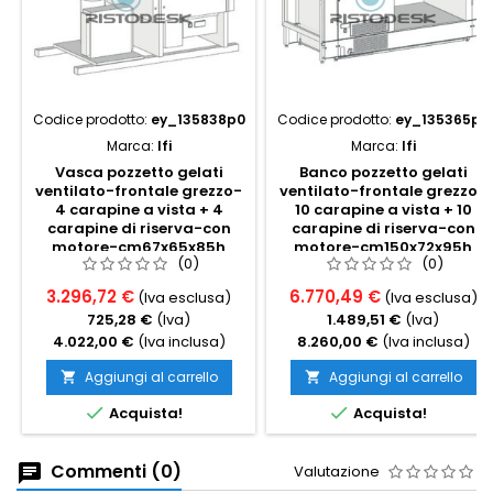
Codice prodotto:
ey_135838p0
Codice prodotto:
ey_135365p0
Marca:
Ifi
Marca:
Ifi
Vasca pozzetto gelati
Banco pozzetto gelati
ventilato-frontale grezzo-
ventilato-frontale grezzo-
4 carapine a vista + 4
10 carapine a vista + 10
carapine di riserva-con
carapine di riserva-con
motore-cm67x65x85h
motore-cm150x72x95h
(0)
(0)
3.296,72 €
6.770,49 €
(Iva esclusa)
(Iva esclusa)
725,28 €
(Iva)
1.489,51 €
(Iva)
4.022,00 €
(Iva inclusa)
8.260,00 €
(Iva inclusa)
Aggiungi al carrello
Aggiungi al carrello




Acquista!
Acquista!
Commenti (0)
Valutazione