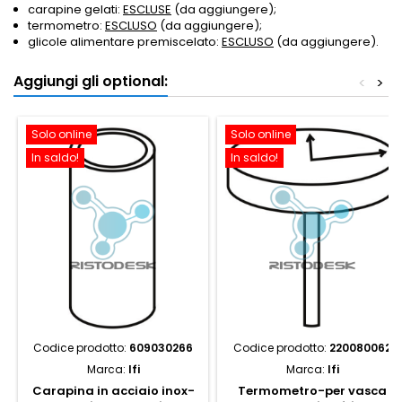
carapine gelati:
ESCLUSE
(da aggiungere);
termometro:
ESCLUSO
(da aggiungere);
glicole alimentare premiscelato:
ESCLUSO
(da aggiungere).
Aggiungi gli optional:
<
>
Solo online
Solo online
In saldo!
In saldo!
Codice prodotto:
609030266
Codice prodotto:
220080062
Marca:
Ifi
Marca:
Ifi
Carapina in acciaio inox-
Termometro-per vasca