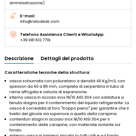
amministrazione)
E-mail:
info@ristodesk.com
Telefono Assistenza Clienti e WhatsApp:
+39 081 612 7719
Descrizione
Dettagli del prodotto
Caratteristiche tecniche della struttura:
vasca schiumata con poliuretano a densità 40 Kg/m3, con
spessori da 60 a 85 mm, completa di serpentina in tubo di
rame affogata e valvola di espansione;
interno vasca in acciaio inox 18/10 AISI 304 con saldature a
tenuta stagna per il contenimento del liquido refrigerante. La
vasca è corredata di foro "troppo pieno" per garantire che il
livello del glicole sia superiore a quello della carapina;
contenitori stagni in acciaio inox 18/10 AISI 304 per il
contenimento delle carapine, con materiale isolante sul
fondo;
esterno vasca in lamiera zincata su tutti i lati e sul fondo;