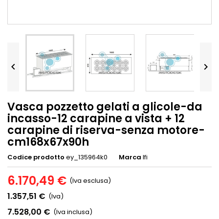


Vasca pozzetto gelati a glicole-da
incasso-12 carapine a vista + 12
carapine di riserva-senza motore-
cm168x67x90h
Codice prodotto
ey_135964k0
Marca
Ifi
6.170,49 €
(Iva esclusa)
1.357,51 €
(Iva)
7.528,00 €
(Iva inclusa)