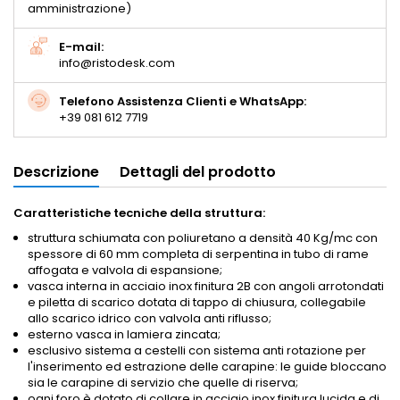
amministrazione)
E-mail:
info@ristodesk.com
Telefono Assistenza Clienti e WhatsApp:
+39 081 612 7719
Descrizione
Dettagli del prodotto
Caratteristiche tecniche della struttura:
struttura schiumata con poliuretano a densità 40 Kg/mc con
spessore di 60 mm completa di serpentina in tubo di rame
affogata e valvola di espansione;
vasca interna in acciaio inox finitura 2B con angoli arrotondati
e piletta di scarico dotata di tappo di chiusura, collegabile
allo scarico idrico con valvola anti riflusso;
esterno vasca in lamiera zincata;
esclusivo sistema a cestelli con sistema anti rotazione per
l'inserimento ed estrazione delle carapine: le guide bloccano
sia le carapine di servizio che quelle di riserva;
ogni foro è dotato di collare in acciaio inox finitura lucida e di