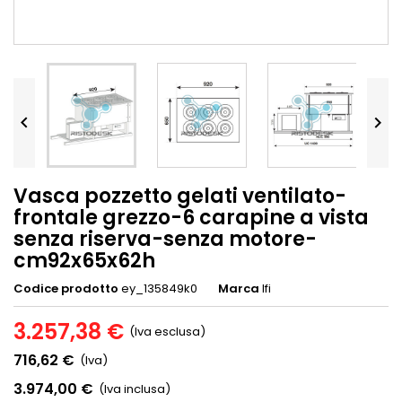


Vasca pozzetto gelati ventilato-
frontale grezzo-6 carapine a vista
senza riserva-senza motore-
cm92x65x62h
Codice prodotto
ey_135849k0
Marca
Ifi
3.257,38 €
(Iva esclusa)
716,62 €
(Iva)
3.974,00 €
(Iva inclusa)