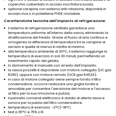
coperchio coibentato in acciaio inox finitura lucida;
optional carapine con sistema anti rotazione, disponibili in
acciaio inox o in polietilene PHDE riciclabile.
Caratteristiche tecniche dell'impianto di refrigerazione:
il sistema di refrigerazione ventilata garantisce una
temperatura uniforme all'interno della vasca, eliminando la
stratificazione del freddo. Grazie al flusso di aria continuo e
omogeneo la differenza di temperatura tra le carapine di
servizio e quelle di riserva è ridotta al minimo;
alla temperatura ambiente di 30°C, il sistema raggiunge la
temperatura di esercizio in soli 30 minuti, permettendo un
inserimento rapido del gelato;
lo sbrinamento è manuale con arresto dell'impianto;
la vasca pozzetti è disponibile con motore collegato (UC gas
R290), oppure con motore remoto (UCR gas R452A);
in caso di motore collegato viene sempre fornito il filtro
condensatore: occorre realizzare una griglia forata e
amovibile per consentire l'aerazione del motore e l'accesso
al filtro per la sua rimozione e pulizia;
il pannello comandi elettronico è dotato di allerta visiva e
sonora per la pulizia del filtro condensatore;
temperatura di esercizio: -2°C/-18°C;
test a 35°C e 75% U.R;