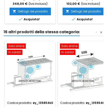
346,00 €
(Iva inclusa)
102,00 €
(Iva inclusa)
Dettagli del prodotto
Dettagli del prodotto




Acquista!
Acquista!
16 altri prodotti della stessa categoria:
<
>
Solo online
Solo online
In saldo!
In saldo!
Codice prodotto:
ey_135854k0
Codice prodotto:
ey_135954k0