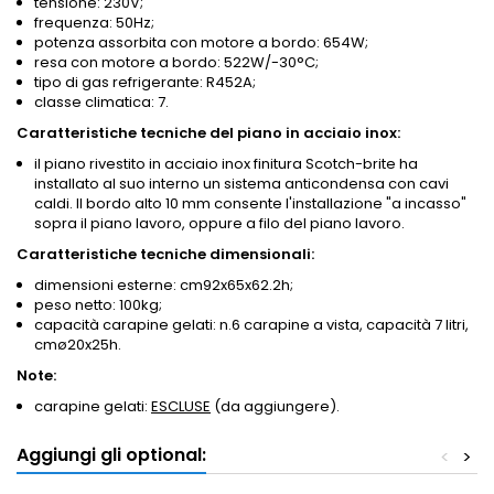
tensione: 230V;
frequenza: 50Hz;
potenza assorbita con motore a bordo: 654W;
resa con motore a bordo: 522W/-30°C;
tipo di gas refrigerante: R452A;
classe climatica: 7.
Caratteristiche tecniche del piano in acciaio inox:
il piano rivestito in acciaio inox finitura Scotch-brite ha
installato al suo interno un sistema anticondensa con cavi
caldi. Il bordo alto 10 mm consente l'installazione "a incasso"
sopra il piano lavoro, oppure a filo del piano lavoro.
Caratteristiche tecniche dimensionali:
dimensioni esterne: cm92x65x62.2h;
peso netto: 100kg;
capacità carapine gelati: n.6 carapine a vista, capacità 7 litri,
cmø20x25h.
Note:
carapine gelati:
ESCLUSE
(da aggiungere).
Aggiungi gli optional:
<
>