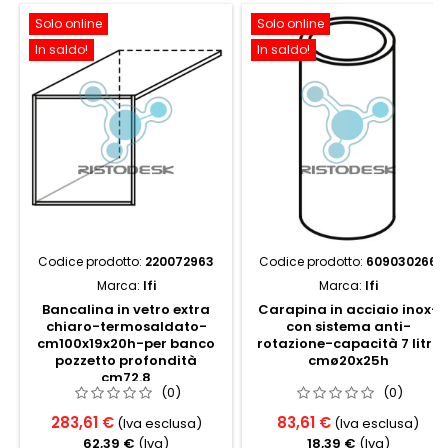
Solo online
Solo online
In saldo!
In saldo!
Codice prodotto:
220072963
Codice prodotto:
609030266
Marca:
Ifi
Marca:
Ifi
Bancalina in vetro extra
Carapina in acciaio inox-
chiaro-termosaldato-
con sistema anti-
cm100x19x20h-per banco
rotazione-capacità 7 litri,
pozzetto profondità
cmø20x25h
cm72.8
(0)
(0)
283,61 €
83,61 €
(Iva esclusa)
(Iva esclusa)
62,39 €
(Iva)
18,39 €
(Iva)