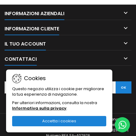

INFORMAZIONI AZIENDALI

INFORMAZIONI CLIENTE

IL TUO ACCOUNT

CONTATTACI
NEWSLETTER
Cookies
Questo negozio utilizza i cookie per migliorare
la tua esperienza di navigazione.
Per ulteriori informazioni, consulta la nostra
Informativa sulla privacy
.
© Copyright 2010-2026 Ristodesk : tutti i diritti sono riservati |
Accetta i cookies
Ristodesk di Pasquale Di Carluccio | via Francesco Spinelli, 104 |
84088- Siano (SA) | P.IVA 04793260656 e C.F. DCRPQL78D21I720H |
Numero REA SA-407976