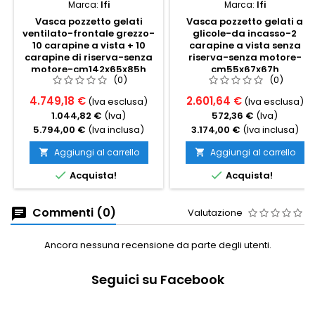
Marca:
Ifi
Marca:
Ifi
Vasca pozzetto gelati
Vasca pozzetto gelati a
ventilato-frontale grezzo-
glicole-da incasso-2
10 carapine a vista + 10
carapine a vista senza
carapine di riserva-senza
riserva-senza motore-
motore-cm142x65x85h
cm55x67x67h
(0)
(0)
4.749,18 €
2.601,64 €
(Iva esclusa)
(Iva esclusa)
1.044,82 €
(Iva)
572,36 €
(Iva)
5.794,00 €
(Iva inclusa)
3.174,00 €
(Iva inclusa)
Aggiungi al carrello
Aggiungi al carrello




Acquista!
Acquista!
Commenti (0)
Valutazione
Ancora nessuna recensione da parte degli utenti.
Seguici su Facebook