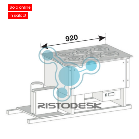
Solo online
In saldo!