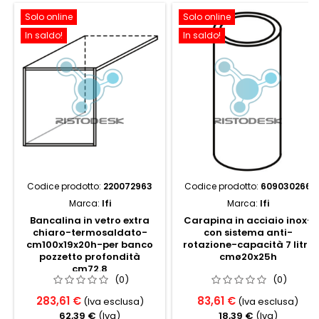
Solo online
Solo online
In saldo!
In saldo!
Codice prodotto:
220072963
Codice prodotto:
609030266
Marca:
Ifi
Marca:
Ifi
Bancalina in vetro extra
Carapina in acciaio inox-
chiaro-termosaldato-
con sistema anti-
cm100x19x20h-per banco
rotazione-capacità 7 litri,
pozzetto profondità
cmø20x25h
cm72.8
(0)
(0)
283,61 €
83,61 €
(Iva esclusa)
(Iva esclusa)
62,39 €
(Iva)
18,39 €
(Iva)