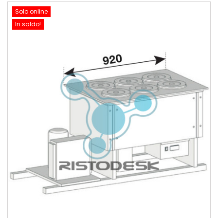
Solo online
In saldo!