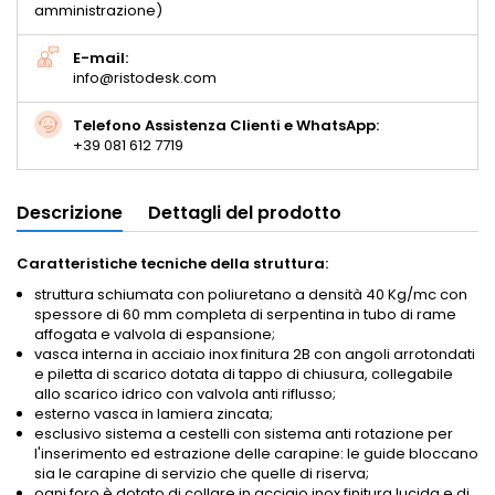
amministrazione)
E-mail:
info@ristodesk.com
Telefono Assistenza Clienti e WhatsApp:
+39 081 612 7719
Descrizione
Dettagli del prodotto
Caratteristiche tecniche della struttura:
struttura schiumata con poliuretano a densità 40 Kg/mc con
spessore di 60 mm completa di serpentina in tubo di rame
affogata e valvola di espansione;
vasca interna in acciaio inox finitura 2B con angoli arrotondati
e piletta di scarico dotata di tappo di chiusura, collegabile
allo scarico idrico con valvola anti riflusso;
esterno vasca in lamiera zincata;
esclusivo sistema a cestelli con sistema anti rotazione per
l'inserimento ed estrazione delle carapine: le guide bloccano
sia le carapine di servizio che quelle di riserva;
ogni foro è dotato di collare in acciaio inox finitura lucida e di