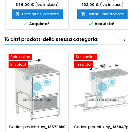
346,00 €
(Iva inclusa)
102,00 €
(Iva inclusa)
Dettagli del prodotto
Dettagli del prodotto




Acquista!
Acquista!
16 altri prodotti della stessa categoria:
<
>
Solo online
Solo online
In saldo!
In saldo!
Codice prodotto:
ey_135798k0
Codice prodotto:
ey_135947p0