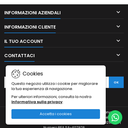

INFORMAZIONI AZIENDALI

INFORMAZIONI CLIENTE

IL TUO ACCOUNT

CONTATTACI
NEWSLETTER
Cookies
Questo negozio utilizza i cookie per migliorare
la tua esperienza di navigazione.
Per ulteriori informazioni, consulta la nostra
Informativa sulla privacy
.
© Copyright 2010-2026 Ristodesk : tutti i diritti sono riservati |
Accetta i cookies
Ristodesk di Pasquale Di Carluccio | via Francesco Spinelli, 104 |
84088- Siano (SA) | P.IVA 04793260656 e C.F. DCRPQL78D21I720H |
Numero REA SA-407976