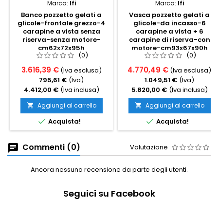
Marca:
Ifi
Marca:
Ifi
Banco pozzetto gelati a
Vasca pozzetto gelati a
glicole-frontale grezzo-4
glicole-da incasso-6
carapine a vista senza
carapine a vista + 6
riserva-senza motore-
carapine di riserva-con
cm62x72x95h
motore-cm93x67x90h
(0)
(0)
3.616,39 €
4.770,49 €
(Iva esclusa)
(Iva esclusa)
795,61 €
(Iva)
1.049,51 €
(Iva)
4.412,00 €
(Iva inclusa)
5.820,00 €
(Iva inclusa)
Aggiungi al carrello
Aggiungi al carrello




Acquista!
Acquista!
Commenti (0)
Valutazione
Ancora nessuna recensione da parte degli utenti.
Seguici su Facebook