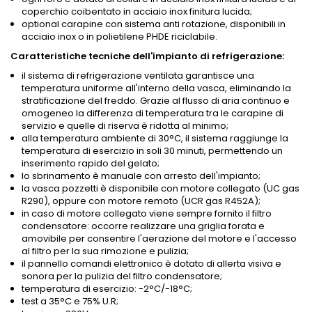
coperchio coibentato in acciaio inox finitura lucida;
optional carapine con sistema anti rotazione, disponibili in
acciaio inox o in polietilene PHDE riciclabile.
Caratteristiche tecniche dell'impianto di refrigerazione:
il sistema di refrigerazione ventilata garantisce una
temperatura uniforme all'interno della vasca, eliminando la
stratificazione del freddo. Grazie al flusso di aria continuo e
omogeneo la differenza di temperatura tra le carapine di
servizio e quelle di riserva è ridotta al minimo;
alla temperatura ambiente di 30°C, il sistema raggiunge la
temperatura di esercizio in soli 30 minuti, permettendo un
inserimento rapido del gelato;
lo sbrinamento è manuale con arresto dell'impianto;
la vasca pozzetti è disponibile con motore collegato (UC gas
R290), oppure con motore remoto (UCR gas R452A);
in caso di motore collegato viene sempre fornito il filtro
condensatore: occorre realizzare una griglia forata e
amovibile per consentire l'aerazione del motore e l'accesso
al filtro per la sua rimozione e pulizia;
il pannello comandi elettronico è dotato di allerta visiva e
sonora per la pulizia del filtro condensatore;
temperatura di esercizio: -2°C/-18°C;
test a 35°C e 75% U.R;