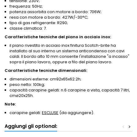
tensione: 230V;
frequenza: 50Hz;
potenza assorbita con motore a bordo: 706W;
resa con motore a bordo: 427W/-30°C;
tipo di gas refrigerante: R290;
classe climatica: 7.
Caratteristiche tecniche del piano in acciaio inox:
il piano rivestito in acciaio inox finitura Scotch-brite ha
installato al suo interno un sistema anticondensa con cavi
caldi. Il bordo alto 10 mm consente l'installazione "a incasso"
sopra il piano lavoro, oppure a filo del piano lavoro.
Caratteristiche tecniche dimensionali:
dimensioni esterne: cm92x65x62.2h;
peso netto: 100kg;
capacità carapine gelati: n.6 carapine a vista, capacità 7 litri,
cmø20x25h.
Note:
carapine gelati:
ESCLUSE
(da aggiungere).
Aggiungi gli optional:
<
>