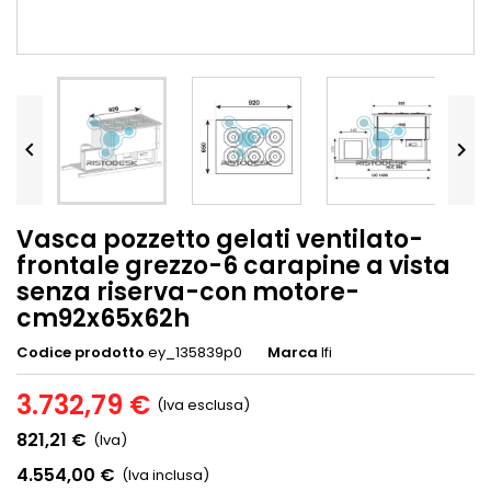


Vasca pozzetto gelati ventilato-
frontale grezzo-6 carapine a vista
senza riserva-con motore-
cm92x65x62h
Codice prodotto
ey_135839p0
Marca
Ifi
3.732,79 €
(Iva esclusa)
821,21 €
(Iva)
4.554,00 €
(Iva inclusa)