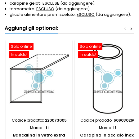
carapine gelati:
ESCLUSE
(da aggiungere);
termometro:
ESCLUSO
(da aggiungere);
glicole alimentare premiscelato:
ESCLUSO
(da aggiungere).
Aggiungi gli optional:
<
>
Solo online
Solo online
In saldo!
In saldo!
Codice prodotto:
220073005
Codice prodotto:
609030266
Marca:
Ifi
Marca:
Ifi
Bancalina in vetro extra
Carapina in acciaio inox-