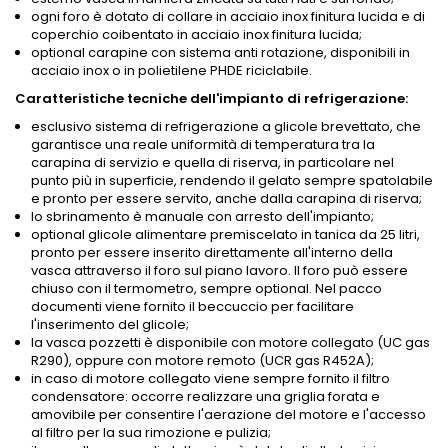
ogni foro è dotato di collare in acciaio inox finitura lucida e di
coperchio coibentato in acciaio inox finitura lucida;
optional carapine con sistema anti rotazione, disponibili in
acciaio inox o in polietilene PHDE riciclabile.
Caratteristiche tecniche dell'impianto di refrigerazione:
esclusivo sistema di refrigerazione a glicole brevettato, che
garantisce una reale uniformità di temperatura tra la
carapina di servizio e quella di riserva, in particolare nel
punto più in superficie, rendendo il gelato sempre spatolabile
e pronto per essere servito, anche dalla carapina di riserva;
lo sbrinamento è manuale con arresto dell'impianto;
optional glicole alimentare premiscelato in tanica da 25 litri,
pronto per essere inserito direttamente all'interno della
vasca attraverso il foro sul piano lavoro. Il foro può essere
chiuso con il termometro, sempre optional. Nel pacco
documenti viene fornito il beccuccio per facilitare
l'inserimento del glicole;
la vasca pozzetti è disponibile con motore collegato (UC gas
R290), oppure con motore remoto (UCR gas R452A);
in caso di motore collegato viene sempre fornito il filtro
condensatore: occorre realizzare una griglia forata e
amovibile per consentire l'aerazione del motore e l'accesso
al filtro per la sua rimozione e pulizia;