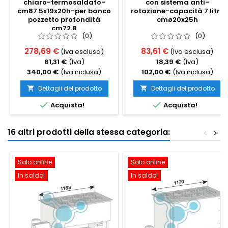
chiaro-termosaldato-
con sistema anti-
cm87.5x19x20h-per banco
rotazione-capacità 7 litri,
pozzetto profondità
cmø20x25h
cm72.8
(0)
(0)
278,69 €
83,61 €
(Iva esclusa)
(Iva esclusa)
61,31 €
(Iva)
18,39 €
(Iva)
340,00 €
(Iva inclusa)
102,00 €
(Iva inclusa)
Dettagli del prodotto
Dettagli del prodotto




Acquista!
Acquista!
16 altri prodotti della stessa categoria:
<
>
Solo online
Solo online
In saldo!
In saldo!