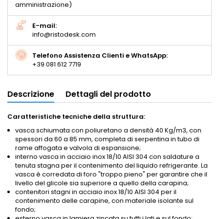
amministrazione)
E-mail:
info@ristodesk.com
Telefono Assistenza Clienti e WhatsApp:
+39 081 612 7719
Descrizione
Dettagli del prodotto
Caratteristiche tecniche della struttura:
vasca schiumata con poliuretano a densità 40 Kg/m3, con
spessori da 60 a 85 mm, completa di serpentina in tubo di
rame affogata e valvola di espansione;
interno vasca in acciaio inox 18/10 AISI 304 con saldature a
tenuta stagna per il contenimento del liquido refrigerante. La
vasca è corredata di foro "troppo pieno" per garantire che il
livello del glicole sia superiore a quello della carapina;
contenitori stagni in acciaio inox 18/10 AISI 304 per il
contenimento delle carapine, con materiale isolante sul
fondo;
esterno vasca in lamiera zincata su tutti i lati e sul fondo;