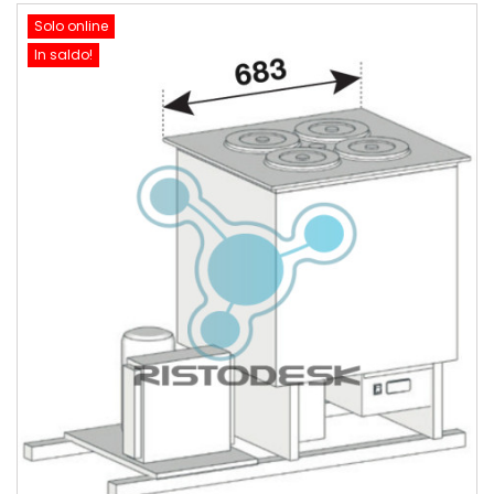
Solo online
In saldo!