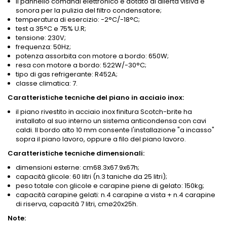
il pannello comandi elettronico è dotato di allerta visiva e
sonora per la pulizia del filtro condensatore;
temperatura di esercizio: -2°C/-18°C;
test a 35°C e 75% U.R;
tensione: 230V;
frequenza: 50Hz;
potenza assorbita con motore a bordo: 650W;
resa con motore a bordo: 522W/-30°C;
tipo di gas refrigerante: R452A;
classe climatica: 7.
Caratteristiche tecniche del piano in acciaio inox:
il piano rivestito in acciaio inox finitura Scotch-brite ha
installato al suo interno un sistema anticondensa con cavi
caldi. Il bordo alto 10 mm consente l'installazione "a incasso"
sopra il piano lavoro, oppure a filo del piano lavoro.
Caratteristiche tecniche dimensionali:
dimensioni esterne: cm68.3x67.9x67h;
capacità glicole: 60 litri (n.3 taniche da 25 litri);
peso totale con glicole e carapine piene di gelato: 150kg;
capacità carapine gelati: n.4 carapine a vista + n.4 carapine
di riserva, capacità 7 litri, cmø20x25h.
Note: