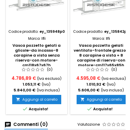
Codice prodotto:
ey_135948p0
Codice prodotto:
ey_135842p0
Marca:
Ifi
Marca:
Ifi
Vasca pozzetto gelati a
Vasca pozzetto gelati
glicole-da incasso-8
ventilato-frontale grezzo-
carapine a vista senza
8 carapine a vista + 8
riserva-con motore-
carapine di riserva-con
cm118x67x67h
motore-cm117x65x85h
(0)
(0)
4.786,89 €
4.595,08 €
(Iva esclusa)
(Iva esclusa)
1.053,11 €
(Iva)
1.010,92 €
(Iva)
5.840,00 €
(Iva inclusa)
5.606,00 €
(Iva inclusa)
Aggiungi al carrello
Aggiungi al carrello




Acquista!
Acquista!
Commenti (0)
Valutazione