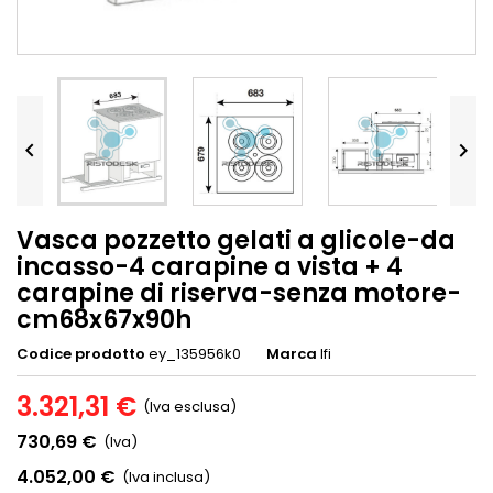


Vasca pozzetto gelati a glicole-da
incasso-4 carapine a vista + 4
carapine di riserva-senza motore-
cm68x67x90h
Codice prodotto
ey_135956k0
Marca
Ifi
3.321,31 €
(Iva esclusa)
730,69 €
(Iva)
4.052,00 €
(Iva inclusa)