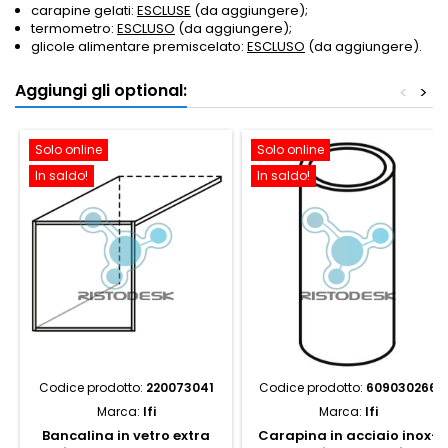
carapine gelati:
ESCLUSE
(da aggiungere);
termometro:
ESCLUSO
(da aggiungere);
glicole alimentare premiscelato:
ESCLUSO
(da aggiungere).
Aggiungi gli optional:
<
>
Solo online
Solo online
In saldo!
In saldo!
Codice prodotto:
220073041
Codice prodotto:
609030266
Marca:
Ifi
Marca:
Ifi
Bancalina in vetro extra
Carapina in acciaio inox-