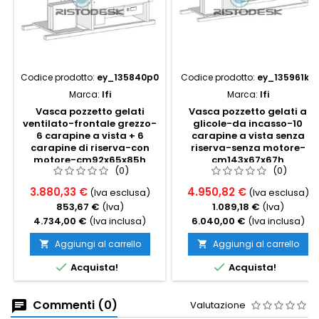
Codice prodotto:
ey_135840p0
Codice prodotto:
ey_135961k0
Marca:
Ifi
Marca:
Ifi
Vasca pozzetto gelati
Vasca pozzetto gelati a
ventilato-frontale grezzo-
glicole-da incasso-10
6 carapine a vista + 6
carapine a vista senza
carapine di riserva-con
riserva-senza motore-
motore-cm92x65x85h
cm143x67x67h
(0)
(0)
3.880,33 €
4.950,82 €
(Iva esclusa)
(Iva esclusa)
853,67 €
(Iva)
1.089,18 €
(Iva)
4.734,00 €
(Iva inclusa)
6.040,00 €
(Iva inclusa)
Aggiungi al carrello
Aggiungi al carrello




Acquista!
Acquista!
Commenti (0)
Valutazione