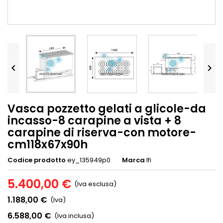


Vasca pozzetto gelati a glicole-da
incasso-8 carapine a vista + 8
carapine di riserva-con motore-
cm118x67x90h
Codice prodotto
ey_135949p0
Marca
Ifi
5.400,00 €
(Iva esclusa)
1.188,00 €
(Iva)
6.588,00 €
(Iva inclusa)