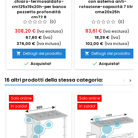
chiaro-termosaldato-
con sistema anti-
cm125x19x20h-per banco
rotazione-capacità 7 litri,
pozzetto profondità
cmø20x25h
cm72.8
(0)
(0)
308,20 €
83,61 €
(Iva esclusa)
(Iva esclusa)
67,80 €
(Iva)
18,39 €
(Iva)
376,00 €
(Iva inclusa)
102,00 €
(Iva inclusa)
Dettagli del prodotto
Dettagli del prodotto




Acquista!
Acquista!
16 altri prodotti della stessa categoria:
<
>
Solo online
Solo online
In saldo!
In saldo!