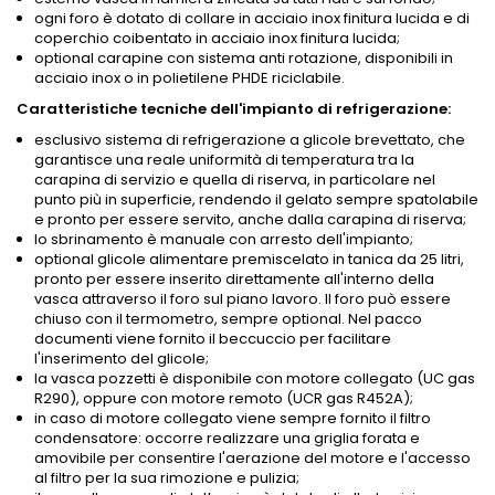
ogni foro è dotato di collare in acciaio inox finitura lucida e di
coperchio coibentato in acciaio inox finitura lucida;
optional carapine con sistema anti rotazione, disponibili in
acciaio inox o in polietilene PHDE riciclabile.
Caratteristiche tecniche dell'impianto di refrigerazione:
esclusivo sistema di refrigerazione a glicole brevettato, che
garantisce una reale uniformità di temperatura tra la
carapina di servizio e quella di riserva, in particolare nel
punto più in superficie, rendendo il gelato sempre spatolabile
e pronto per essere servito, anche dalla carapina di riserva;
lo sbrinamento è manuale con arresto dell'impianto;
optional glicole alimentare premiscelato in tanica da 25 litri,
pronto per essere inserito direttamente all'interno della
vasca attraverso il foro sul piano lavoro. Il foro può essere
chiuso con il termometro, sempre optional. Nel pacco
documenti viene fornito il beccuccio per facilitare
l'inserimento del glicole;
la vasca pozzetti è disponibile con motore collegato (UC gas
R290), oppure con motore remoto (UCR gas R452A);
in caso di motore collegato viene sempre fornito il filtro
condensatore: occorre realizzare una griglia forata e
amovibile per consentire l'aerazione del motore e l'accesso
al filtro per la sua rimozione e pulizia;