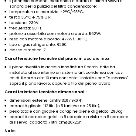
il pannello comandi elettronico è dotato di allerta visiva e
sonora per la pulizia del filtro condensatore;
temperatura di esercizio: -2°C/-18°C;
test a 35°C e 75% U.R;
tensione: 230V;
frequenza: 50Hz;
potenza assorbita con motore a bordo: 562W;
resa con motore a bordo: 477W/-30°C;
tipo di gas refrigerante: R290;
classe climatica: 7.
Caratteristiche tecniche del piano in acciaio inox:
il piano rivestito in acciaio inox finitura Scotch-brite ha
installato al suo interno un sistema anticondensa con cavi
caldi. Il bordo alto 10 mm consente l'installazione "a incasso"
sopra il piano lavoro, oppure a filo del piano lavoro.
Caratteristiche tecniche dimensionali:
dimensioni esterne: cm118.3x67.9x67h;
capacità glicole: 112 litri (n.5 taniche da 25 litri);
peso totale con glicole e carapine piene di gelato: 290kg;
capacità carapine gelati: n.8 carapine a vista + n.8 carapine
di riserva, capacità 7 litri, cmø20x25h.
Note: