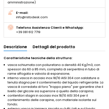
amministrazione)
E-mail:
info@ristodesk.com
Telefono Assistenza Clienti e WhatsApp:
+39 081 612 7719
Descrizione
Dettagli del prodotto
Caratteristiche tecniche della struttura:
vasca schiumata con poliuretano a densità 40 Kg/m3, con
spessori da 60 a 85 mm, completa di serpentina in tubo di
rame affogata e valvola di espansione;
interno vasca in acciaio inox 18/10 AISI 304 con saldature a
tenuta stagna per il contenimento del liquido refrigerante. La
vasca è corredata di foro "troppo pieno" per garantire che il
livello del glicole sia superiore a quello della carapina;
contenitori stagni in acciaio inox 18/10 AISI 304 per il
contenimento delle carapine, con materiale isolante sul
fondo;
esterno vasca in lamiera zincata su tutti i lati e sul fondo;