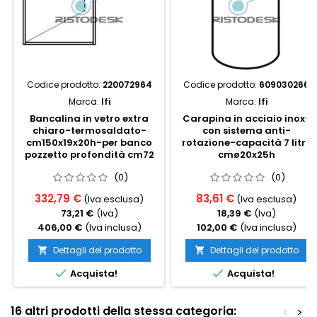
Codice prodotto:
220072964
Codice prodotto:
609030266
Marca:
Ifi
Marca:
Ifi
Bancalina in vetro extra
Carapina in acciaio inox-
chiaro-termosaldato-
con sistema anti-
cm150x19x20h-per banco
rotazione-capacità 7 litri,
pozzetto profondità cm72
cmø20x25h
(0)
(0)
332,79 €
83,61 €
(Iva esclusa)
(Iva esclusa)
73,21 €
(Iva)
18,39 €
(Iva)
406,00 €
(Iva inclusa)
102,00 €
(Iva inclusa)
Dettagli del prodotto
Dettagli del prodotto




Acquista!
Acquista!
16 altri prodotti della stessa categoria:
<
>