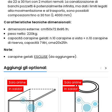
da 22 a 30 fori con 2 motori remoti. La canalizzazione di
banchi pozzetti è potenzialmente infinita, ma dati i limiti legati
alla movimentazione e al trasporto, sono possibili
composizioni fino a 30 fori (L 4000 mm).
Caratteristiche tecniche dimensionali:
dimensioni esterne: cm150x72.8x95.1h;
peso netto: 220kg;
capacità carapine gelati: n.10 carapine a vista + n.10 carapine
di riserva, capacità 7 litri, cmø20x25h.
Note:
carapine gelati:
ESCLUSE
(da aggiungere).
Aggiungi gli optional:
<
>
Solo online
Solo online
In saldo!
In saldo!