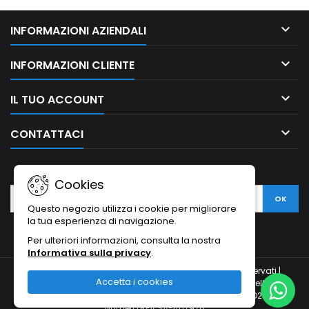

INFORMAZIONI AZIENDALI

INFORMAZIONI CLIENTE

IL TUO ACCOUNT

CONTATTACI
NEWSLETTER
Cookies
Questo negozio utilizza i cookie per migliorare
la tua esperienza di navigazione.
Per ulteriori informazioni, consulta la nostra
Informativa sulla privacy
.
© Copyright 2010-2026 Ristodesk : tutti i diritti sono riservati |
Accetta i cookies
Ristodesk di Pasquale Di Carluccio | via Francesco Spinelli, 104 |
84088- Siano (SA) | P.IVA 04793260656 e C.F. DCRPQL78D21I720H |
Numero REA SA-407976