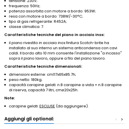
tensione: 230V;
frequenza: 50Hz;
potenza assorbita con motore a bordo: 953W;
resa con motore a bordo: 738W/-30°C;
tipo di gas refrigerante: R452A;
classe climatica: 7.
Caratteristiche tecniche del piano in acciaio inox:
il piano rivestito in acciaio inox finitura Scotch-brite ha
installato al suo interno un sistema anticondensa con cavi
caldi. Il bordo alto 10 mm consente l'installazione "a incasso"
sopra il piano lavoro, oppure a filo del piano lavoro.
Caratteristiche tecniche dimensionali:
dimensioni esterne: cm117x65x85.7h;
peso netto: 180kg;
capacità carapine gelati: n.8 carapine a vista + n.8 carapine
di riserva, capacità 7 litri, cmø20x25h.
Note:
carapine gelati:
ESCLUSE
(da aggiungere).
Aggiungi gli optional:
<
>