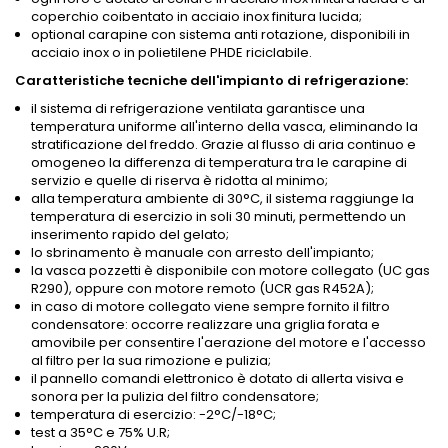
coperchio coibentato in acciaio inox finitura lucida;
optional carapine con sistema anti rotazione, disponibili in
acciaio inox o in polietilene PHDE riciclabile.
Caratteristiche tecniche dell'impianto di refrigerazione:
il sistema di refrigerazione ventilata garantisce una
temperatura uniforme all'interno della vasca, eliminando la
stratificazione del freddo. Grazie al flusso di aria continuo e
omogeneo la differenza di temperatura tra le carapine di
servizio e quelle di riserva è ridotta al minimo;
alla temperatura ambiente di 30°C, il sistema raggiunge la
temperatura di esercizio in soli 30 minuti, permettendo un
inserimento rapido del gelato;
lo sbrinamento è manuale con arresto dell'impianto;
la vasca pozzetti è disponibile con motore collegato (UC gas
R290), oppure con motore remoto (UCR gas R452A);
in caso di motore collegato viene sempre fornito il filtro
condensatore: occorre realizzare una griglia forata e
amovibile per consentire l'aerazione del motore e l'accesso
al filtro per la sua rimozione e pulizia;
il pannello comandi elettronico è dotato di allerta visiva e
sonora per la pulizia del filtro condensatore;
temperatura di esercizio: -2°C/-18°C;
test a 35°C e 75% U.R;