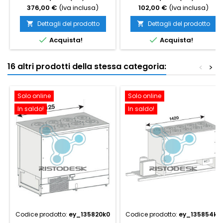
376,00 €
(Iva inclusa)
102,00 €
(Iva inclusa)
Dettagli del prodotto
Dettagli del prodotto




Acquista!
Acquista!
16 altri prodotti della stessa categoria:
<
>
Solo online
Solo online
In saldo!
In saldo!
Codice prodotto:
ey_135820k0
Codice prodotto:
ey_135854k0