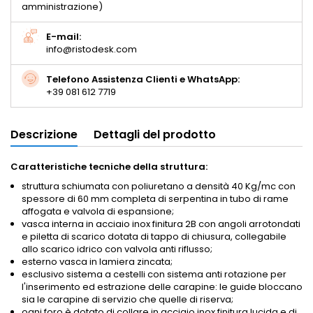
amministrazione)
E-mail:
info@ristodesk.com
Telefono Assistenza Clienti e WhatsApp:
+39 081 612 7719
Descrizione
Dettagli del prodotto
Caratteristiche tecniche della struttura:
struttura schiumata con poliuretano a densità 40 Kg/mc con
spessore di 60 mm completa di serpentina in tubo di rame
affogata e valvola di espansione;
vasca interna in acciaio inox finitura 2B con angoli arrotondati
e piletta di scarico dotata di tappo di chiusura, collegabile
allo scarico idrico con valvola anti riflusso;
esterno vasca in lamiera zincata;
esclusivo sistema a cestelli con sistema anti rotazione per
l'inserimento ed estrazione delle carapine: le guide bloccano
sia le carapine di servizio che quelle di riserva;
ogni foro è dotato di collare in acciaio inox finitura lucida e di