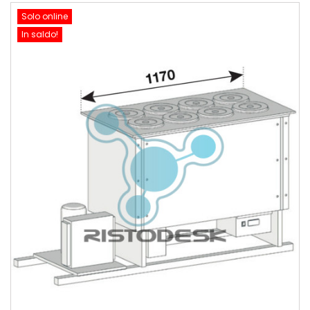
Solo online
In saldo!