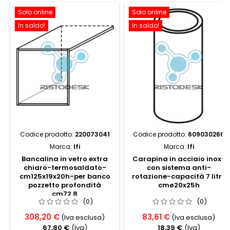
Solo online
Solo online
In saldo!
In saldo!
Codice prodotto:
220073041
Codice prodotto:
609030266
Marca:
Ifi
Marca:
Ifi
Bancalina in vetro extra
Carapina in acciaio inox-
chiaro-termosaldato-
con sistema anti-
cm125x19x20h-per banco
rotazione-capacità 7 litri,
pozzetto profondità
cmø20x25h
cm72.8
(0)
(0)
308,20 €
83,61 €
(Iva esclusa)
(Iva esclusa)
67,80 €
(Iva)
18,39 €
(Iva)