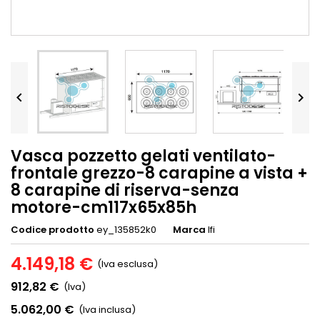


Vasca pozzetto gelati ventilato-
frontale grezzo-8 carapine a vista +
8 carapine di riserva-senza
motore-cm117x65x85h
Codice prodotto
ey_135852k0
Marca
Ifi
4.149,18 €
(Iva esclusa)
912,82 €
(Iva)
5.062,00 €
(Iva inclusa)