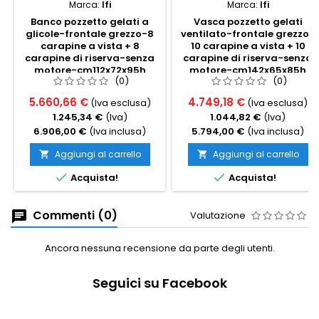
Marca:
Ifi
Marca:
Ifi
Banco pozzetto gelati a
Vasca pozzetto gelati
glicole-frontale grezzo-8
ventilato-frontale grezzo-
carapine a vista + 8
10 carapine a vista + 10
carapine di riserva-senza
carapine di riserva-senza
motore-cm112x72x95h
motore-cm142x65x85h
(0)
(0)
5.660,66 €
4.749,18 €
(Iva esclusa)
(Iva esclusa)
1.245,34 €
(Iva)
1.044,82 €
(Iva)
6.906,00 €
(Iva inclusa)
5.794,00 €
(Iva inclusa)
Aggiungi al carrello
Aggiungi al carrello




Acquista!
Acquista!
Commenti (0)
Valutazione
Ancora nessuna recensione da parte degli utenti.
Seguici su Facebook