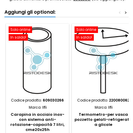
Aggiungi gli optional:
<
>
Solo online
Solo online
In saldo!
In saldo!
Codice prodotto:
609030266
Codice prodotto:
220080062
Marca:
Ifi
Marca:
Ifi
Carapina in acciaio inox-
Termometro-per vasca
con sistema anti-
pozzetto gelati-refrigerata
rotazione-capacità 7 litri,
a glicole
cmø20x25h