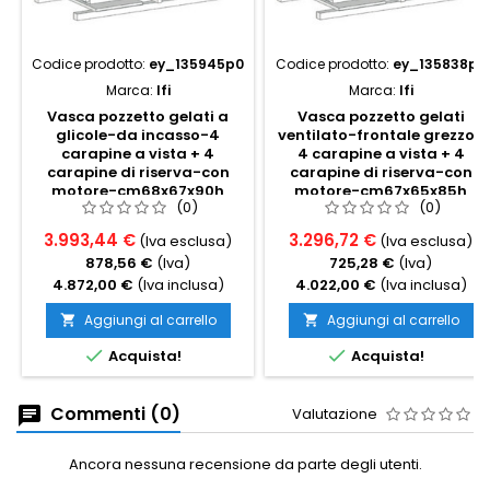
Codice prodotto:
ey_135945p0
Codice prodotto:
ey_135838p0
Marca:
Ifi
Marca:
Ifi
Vasca pozzetto gelati a
Vasca pozzetto gelati
glicole-da incasso-4
ventilato-frontale grezzo-
carapine a vista + 4
4 carapine a vista + 4
carapine di riserva-con
carapine di riserva-con
motore-cm68x67x90h
motore-cm67x65x85h
(0)
(0)
3.993,44 €
3.296,72 €
(Iva esclusa)
(Iva esclusa)
878,56 €
(Iva)
725,28 €
(Iva)
4.872,00 €
(Iva inclusa)
4.022,00 €
(Iva inclusa)
Aggiungi al carrello
Aggiungi al carrello




Acquista!
Acquista!
Commenti (0)
Valutazione
Ancora nessuna recensione da parte degli utenti.