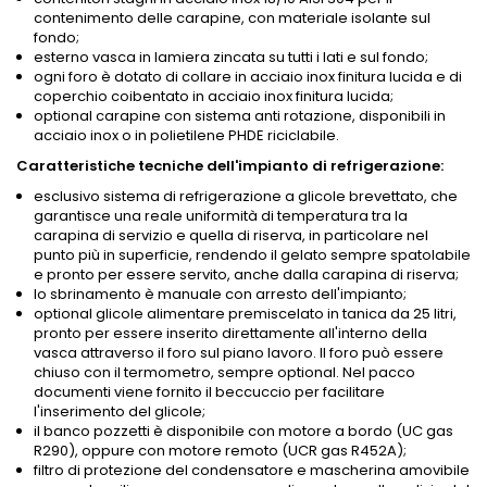
contenimento delle carapine, con materiale isolante sul
fondo;
esterno vasca in lamiera zincata su tutti i lati e sul fondo;
ogni foro è dotato di collare in acciaio inox finitura lucida e di
coperchio coibentato in acciaio inox finitura lucida;
optional carapine con sistema anti rotazione, disponibili in
acciaio inox o in polietilene PHDE riciclabile.
Caratteristiche tecniche dell'impianto di refrigerazione:
esclusivo sistema di refrigerazione a glicole brevettato, che
garantisce una reale uniformità di temperatura tra la
carapina di servizio e quella di riserva, in particolare nel
punto più in superficie, rendendo il gelato sempre spatolabile
e pronto per essere servito, anche dalla carapina di riserva;
lo sbrinamento è manuale con arresto dell'impianto;
optional glicole alimentare premiscelato in tanica da 25 litri,
pronto per essere inserito direttamente all'interno della
vasca attraverso il foro sul piano lavoro. Il foro può essere
chiuso con il termometro, sempre optional. Nel pacco
documenti viene fornito il beccuccio per facilitare
l'inserimento del glicole;
il banco pozzetti è disponibile con motore a bordo (UC gas
R290), oppure con motore remoto (UCR gas R452A);
filtro di protezione del condensatore e mascherina amovibile