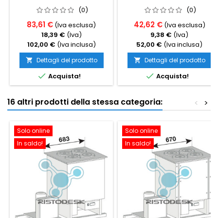
(0)
(0)
83,61 €
42,62 €
(Iva esclusa)
(Iva esclusa)
18,39 €
(Iva)
9,38 €
(Iva)
102,00 €
(Iva inclusa)
52,00 €
(Iva inclusa)
Dettagli del prodotto
Dettagli del prodotto




Acquista!
Acquista!
16 altri prodotti della stessa categoria:
<
>
Solo online
Solo online
In saldo!
In saldo!