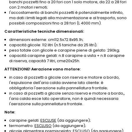
banchi pozzetti fino a 20 fori con 1 solo motore, da 22 a 28 fori
con 2 motori remoti;
l'accostamento di banchi pozzetti è potenzialmente infinito,
ma dati i limiti legati alla movimentazione e al trasporto, sono
possibili composizioni fino a 28 fori (L 4000 mm).
Caratteristiche tecniche dimensionali:
dimensioni esterne: cm112.5x72.8x95.1h;
capacità glicole: 112 litri (n.5 taniche da 25 litri);
peso totale con glicole e carapine piene di gelato: 290kg;
capacità carapine gelati: n.8 carapine a vista + n.8 carapine
di riserva, capacità 7 litri, cmø20x25h.
ATTENZIONE! Aerazione vano motore:
in caso di pozzetti a glicole con riserva e motore a bordo,
l'espulsione dell'aria calda avviene lato cliente: è
obbligatoria l'aerazione sulla pannellatura frontale;
in caso di pozzetti a glicole senza riserva e motore a bordo,,
l'aria calda esce lato operatore, non è quindi necessaria
l'aerazione sulla pannellatura frontale.
Note:
carapine gelati:
ESCLUSE
(da aggiungere);
termometro:
ESCLUSO
(da aggiungere);
glicole alimentare premiscelato:
ESCLUSO
(da aggiungere).