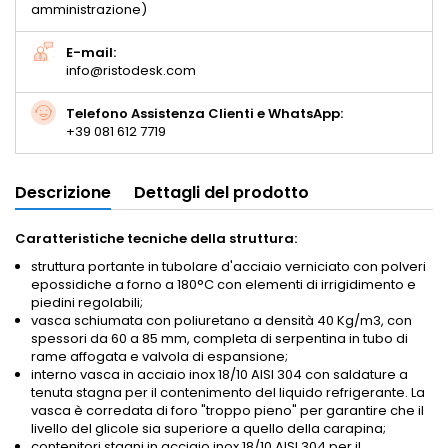
amministrazione)
E-mail:
info@ristodesk.com
Telefono Assistenza Clienti e WhatsApp:
+39 081 612 7719
Descrizione
Dettagli del prodotto
Caratteristiche tecniche della struttura:
struttura portante in tubolare d'acciaio verniciato con polveri
epossidiche a forno a 180°C con elementi di irrigidimento e
piedini regolabili;
vasca schiumata con poliuretano a densità 40 Kg/m3, con
spessori da 60 a 85 mm, completa di serpentina in tubo di
rame affogata e valvola di espansione;
interno vasca in acciaio inox 18/10 AISI 304 con saldature a
tenuta stagna per il contenimento del liquido refrigerante. La
vasca è corredata di foro "troppo pieno" per garantire che il
livello del glicole sia superiore a quello della carapina;
contenitori stagni in acciaio inox 18/10 AISI 304 per il