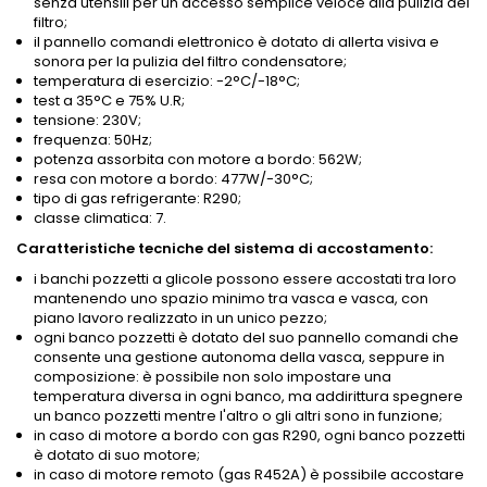
senza utensili per un accesso semplice veloce alla pulizia del
filtro;
il pannello comandi elettronico è dotato di allerta visiva e
sonora per la pulizia del filtro condensatore;
temperatura di esercizio: -2°C/-18°C;
test a 35°C e 75% U.R;
tensione: 230V;
frequenza: 50Hz;
potenza assorbita con motore a bordo: 562W;
resa con motore a bordo: 477W/-30°C;
tipo di gas refrigerante: R290;
classe climatica: 7.
Caratteristiche tecniche del sistema di accostamento:
i banchi pozzetti a glicole possono essere accostati tra loro
mantenendo uno spazio minimo tra vasca e vasca, con
piano lavoro realizzato in un unico pezzo;
ogni banco pozzetti è dotato del suo pannello comandi che
consente una gestione autonoma della vasca, seppure in
composizione: è possibile non solo impostare una
temperatura diversa in ogni banco, ma addirittura spegnere
un banco pozzetti mentre l'altro o gli altri sono in funzione;
in caso di motore a bordo con gas R290, ogni banco pozzetti
è dotato di suo motore;
in caso di motore remoto (gas R452A) è possibile accostare