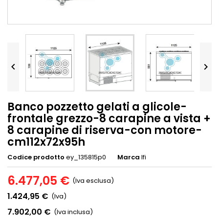


Banco pozzetto gelati a glicole-
frontale grezzo-8 carapine a vista +
8 carapine di riserva-con motore-
cm112x72x95h
Codice prodotto
ey_135815p0
Marca
Ifi
6.477,05 €
(Iva esclusa)
1.424,95 €
(Iva)
7.902,00 €
(Iva inclusa)