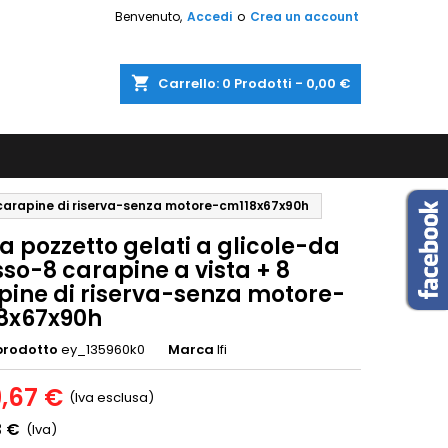
Benvenuto,
Accedi
o
Crea un account
shopping_cart
Carrello:
0
Prodotti - 0,00 €
 carapine di riserva-senza motore-cm118x67x90h
 pozzetto gelati a glicole-da
so-8 carapine a vista + 8
pine di riserva-senza motore-
8x67x90h
prodotto
ey_135960k0
Marca
Ifi
9,67 €
(Iva esclusa)
3 €
(Iva)