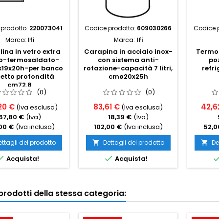
prodotto:
220073041
Codice prodotto:
609030266
Codice 
Marca:
Ifi
Marca:
Ifi
ina in vetro extra
Carapina in acciaio inox-
Termo
o-termosaldato-
con sistema anti-
po
19x20h-per banco
rotazione-capacità 7 litri,
refri
etto profondità
cmø20x25h
cm72.8
(0)
(0)
20 €
83,61 €
42,6
(Iva esclusa)
(Iva esclusa)
67,80 €
(Iva)
18,39 €
(Iva)
00 €
(Iva inclusa)
102,00 €
(Iva inclusa)
52,0
ettagli del prodotto
Dettagli del prodotto
De




Acquista!
Acquista!
i prodotti della stessa categoria: