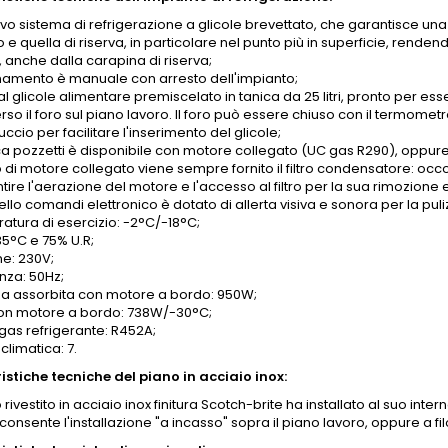
vo sistema di refrigerazione a glicole brevettato, che garantisce una
o e quella di riserva, in particolare nel punto più in superficie, rend
, anche dalla carapina di riserva;
inamento è manuale con arresto dell'impianto;
l glicole alimentare premiscelato in tanica da 25 litri, pronto per ess
rso il foro sul piano lavoro. Il foro può essere chiuso con il termom
uccio per facilitare l'inserimento del glicole;
ca pozzetti è disponibile con motore collegato (UC gas R290), oppu
 di motore collegato viene sempre fornito il filtro condensatore: occo
ire l'aerazione del motore e l'accesso al filtro per la sua rimozione e
ello comandi elettronico è dotato di allerta visiva e sonora per la puli
atura di esercizio: -2°C/-18°C;
35°C e 75% U.R;
ne: 230V;
nza: 50Hz;
a assorbita con motore a bordo: 950W;
on motore a bordo: 738W/-30°C;
 gas refrigerante: R452A;
climatica: 7.
istiche tecniche del piano in acciaio inox:
o rivestito in acciaio inox finitura Scotch-brite ha installato al suo int
onsente l'installazione "a incasso" sopra il piano lavoro, oppure a fil