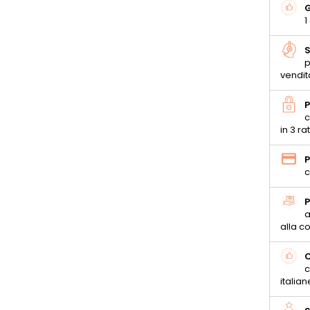
G
1
S
p
vendit
P
c
in 3 ra
P
c
P
a
alla 
C
c
italian