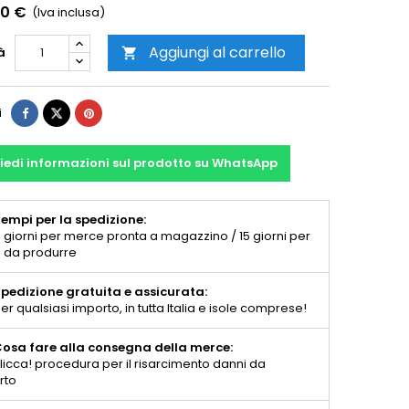
00 €
(Iva inclusa)
Aggiungi al carrello
à

i
iedi informazioni sul prodotto su WhatsApp
empi per la spedizione:
 giorni per merce pronta a magazzino / 15 giorni per
 da produrre
pedizione gratuita e assicurata:
er qualsiasi importo, in tutta Italia e isole comprese!
osa fare alla consegna della merce:
licca! procedura per il risarcimento danni da
rto