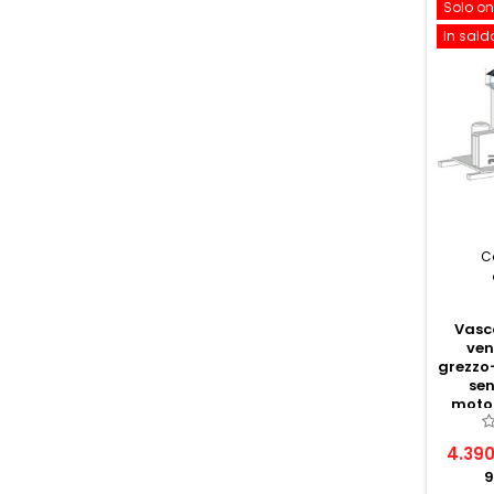
Solo on
In sald
C
Vasca
ven
grezzo-
sen
moto
4.390
9