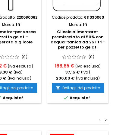
prodotto:
220080062
Codice prodotto:
611030060
Codice p
Marca:
Ifi
Marca:
Ifi
metro-per vasca
Glicole alimentare-
zzetto gelati-
premiscelato al 50% con
Moto
gerata a glicole
acqua-tanica da 25 litri-
raffred
per pozzetto gelati
distanz
per 
(0)
(0)
2 €
168,85 €
(Iva esclusa)
(Iva esclusa)
714,7
9,38 €
(Iva)
37,15 €
(Iva)
1
0 €
(Iva inclusa)
206,00 €
(Iva inclusa)
872,0
ttagli del prodotto
Dettagli del prodotto

Det



Acquista!
Acquista!
<
>