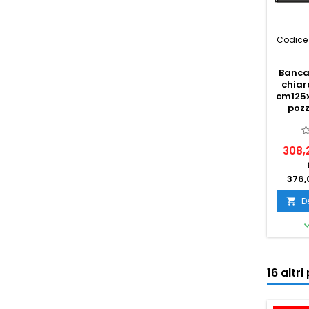
Codice 
Bancal
chiar
cm125x
pozz
308,
376,
D

16 altr