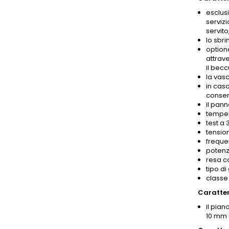
esclusi
servizi
servito
lo sbr
optiona
attrave
il becc
la vas
in caso
consent
il pann
temper
test a 
tensio
freque
potenz
resa c
tipo di
classe 
Caratter
il pian
10 mm c