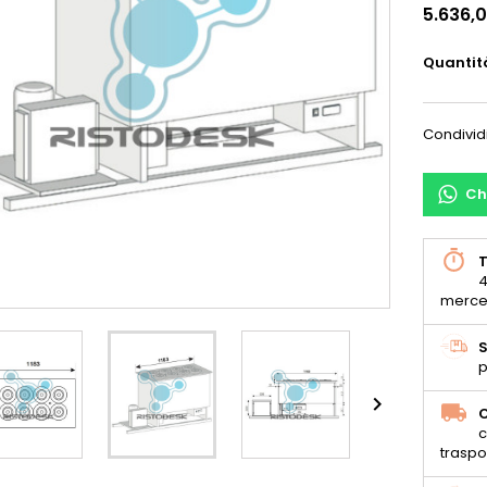
5.636,
Quantit
Condivid
Ch
T
4
merce
S
p

C
c
traspo