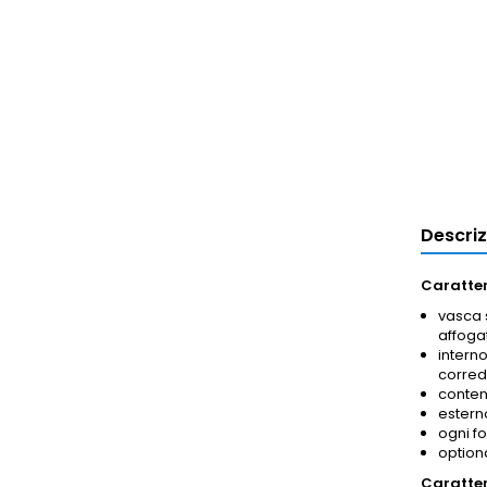
Descri
Caratter
vasca 
affoga
interno
correda
conteni
esterno
ogni fo
optiona
Caratter