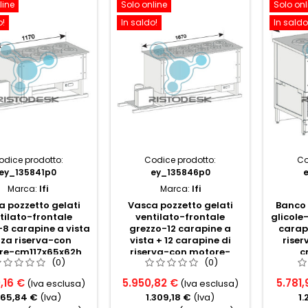
line
Solo online
Solo onl
o!
In saldo!
In saldo
odice prodotto:
Codice prodotto:
Co
ey_135841p0
ey_135846p0
Marca:
Ifi
Marca:
Ifi
 pozzetto gelati
Vasca pozzetto gelati
Banco 
tilato-frontale
ventilato-frontale
glicole
8 carapine a vista
grezzo-12 carapine a
carapi
za riserva-con
vista + 12 carapine di
rise
re-cm117x65x62h
riserva-con motore-
c
(0)
(0)
cm167x65x85h
,16 €
5.950,82 €
5.781,
(Iva esclusa)
(Iva esclusa)
65,84 €
(Iva)
1.309,18 €
(Iva)
1.