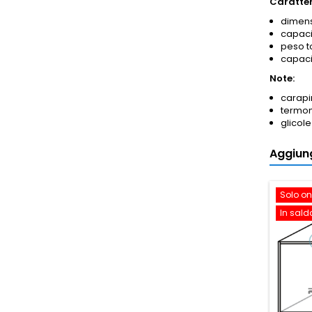
Caratter
dimens
capacità
peso t
capacit
Note:
carapi
termo
glicol
Aggiung
Solo on
In sald