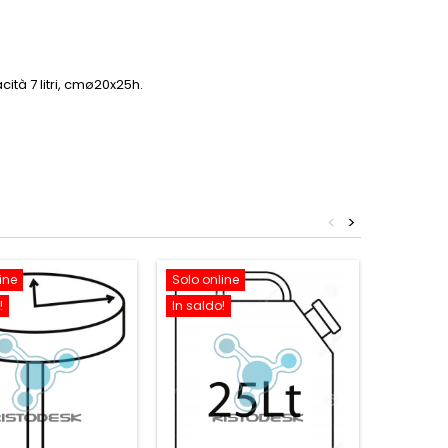
ità 7 litri, cmø20x25h.
<
>
ine
Solo online
Solo onl
!
In saldo!
In saldo!