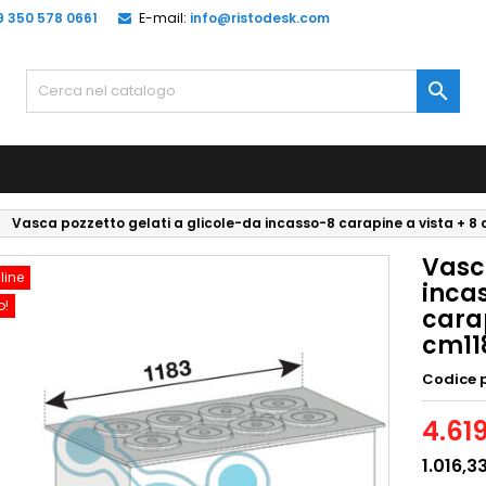
9 350 578 0661
E-mail:
info@ristodesk.com

Vasca pozzetto gelati a glicole-da incasso-8 carapine a vista + 8
Vasca
line
incas
o!
cara
cm11
Codice 
4.61
1.016,3