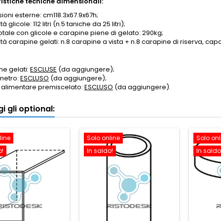
istiche tecniche dimensionali:
ioni esterne: cm118.3x67.9x67h;
 glicole: 112 litri (n.5 taniche da 25 litri);
otale con glicole e carapine piene di gelato: 290kg;
à carapine gelati: n.8 carapine a vista + n.8 carapine di riserva, capac
ne gelati:
ESCLUSE
(da aggiungere);
metro:
ESCLUSO
(da aggiungere);
e alimentare premiscelato:
ESCLUSO
(da aggiungere).
i gli optional:
line
Solo online
Solo onl
o!
In saldo!
In saldo