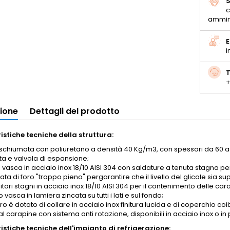
S
c
ammin
E
i
T
+
zione
Dettagli del prodotto
istiche tecniche della struttura:
schiumata con poliuretano a densità 40 Kg/m3, con spessori da 60 a
ta e valvola di espansione;
 vasca in acciaio inox 18/10 AISI 304 con saldature a tenuta stagna pe
ta di foro "troppo pieno" pergarantire che il livello del glicole sia s
tori stagni in acciaio inox 18/10 AISI 304 per il contenimento delle ca
 vasca in lamiera zincata su tutti i lati e sul fondo;
ro è dotato di collare in acciaio inox finitura lucida e di coperchio coib
l carapine con sistema anti rotazione, disponibili in acciaio inox o in p
istiche tecniche dell'impianto di refrigerazione: