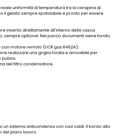
 reale uniformità di temperatura tra la carapina di
endo il gelato sempre spatolabile e pronto per essere
ere inserito direttamente all'interno della vasca
etro, sempre optional. Nel pacco documenti viene fornito
re con motore remoto (UCR gas R452A);
rre realizzare una griglia forata e amovibile per
 pulizia;
zia del filtro condensatore;
erno un sistema anticondensa con cavi caldi. Il bordo alto
o del piano lavoro.