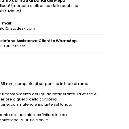
iamo abilitati ai bandi del Mepa!
licca! (mercato elettronico della pubblica
istrazione)
-mail:
nfo@ristodesk.com
elefono Assistenza Clienti e WhatsApp:
39 081 612 7719
 85 mm, completa di serpentina in tubo di rame
r il contenimento del liquido refrigerante. La vasca è
uperiore a quello della carapina;
rapine, con materiale isolante sul fondo;
entato in acciaio inox finitura lucida;
olietilene PHDE riciclabile.