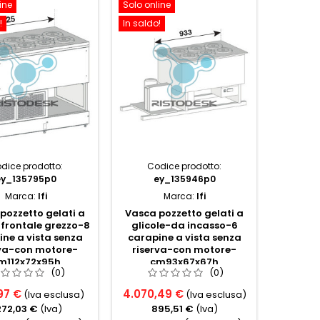
ine
Solo online
Solo onl
!
In saldo!
In saldo!
dice prodotto:
Codice prodotto:
Codice p
ey_135795p0
ey_135946p0
Marca:
Ifi
Marca:
Ifi
Banco 
vent
pozzetto gelati a
Vasca pozzetto gelati a
grezz
-frontale grezzo-8
glicole-da incasso-6
vista se
ne a vista senza
carapine a vista senza
motor
rva-con motore-
riserva-con motore-
m112x72x95h
cm93x67x67h
(0)
(0)
6.108,
97 €
4.070,49 €
(Iva esclusa)
(Iva esclusa)
1.
272,03 €
(Iva)
895,51 €
(Iva)
7.452,