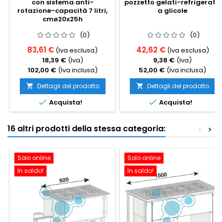
con sistema anti-
pozzetto gelati-refrigerata
rotazione-capacità 7 litri,
a glicole
cmø20x25h
(0)
(0)
83,61 €
42,62 €
(Iva esclusa)
(Iva esclusa)
18,39 €
(Iva)
9,38 €
(Iva)
102,00 €
(Iva inclusa)
52,00 €
(Iva inclusa)
Dettagli del prodotto
Dettagli del prodotto




Acquista!
Acquista!
16 altri prodotti della stessa categoria:
<
>
Solo online
Solo online
In saldo!
In saldo!