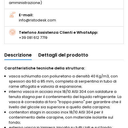
amministrazione)
E-mail:
info@ristodesk.com
Telefono Assistenza Clienti e WhatsApp:
+39 081 612 7719
Descrizione
Dettagli del prodotto
Caratteristiche tecniche della struttura:
vasca schiumata con poliuretano a densità 40 Kg/m3, con
spessori da 60 a 85 mm, completa di serpentina in tubo di
rame affogata e valvola di espansione;
interno vasca in acciaio inox 18/10 AISI 304 con saldature a
tenuta stagna per il contenimento del liquido refrigerante. La
vasca è corredata di foro "troppo pieno" per garantire che il
livello del glicole sia superiore a quello della carapina;
contenitori stagni in acciaio inox 18/10 AISI 304 per il
contenimento delle carapine, con materiale isolante sul
fondo;
esterno vasca in lamiera zincata su tutti i lati e sul fondo;