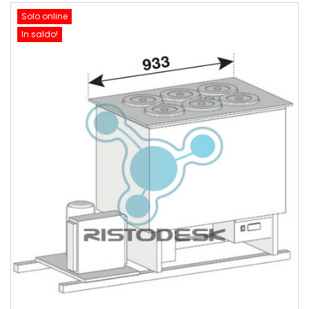
Solo online
In saldo!