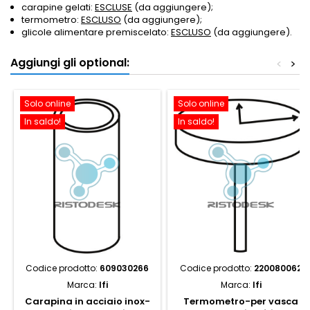
carapine gelati:
ESCLUSE
(da aggiungere);
termometro:
ESCLUSO
(da aggiungere);
glicole alimentare premiscelato:
ESCLUSO
(da aggiungere).
Aggiungi gli optional:
<
>
Solo online
Solo online
In saldo!
In saldo!
Codice prodotto:
609030266
Codice prodotto:
220080062
Marca:
Ifi
Marca:
Ifi
Carapina in acciaio inox-
Termometro-per vasca