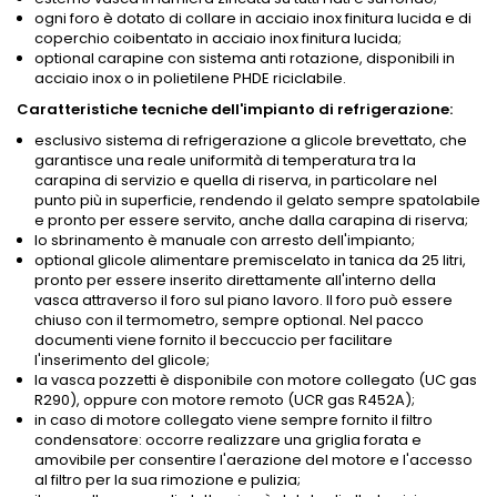
ogni foro è dotato di collare in acciaio inox finitura lucida e di
coperchio coibentato in acciaio inox finitura lucida;
optional carapine con sistema anti rotazione, disponibili in
acciaio inox o in polietilene PHDE riciclabile.
Caratteristiche tecniche dell'impianto di refrigerazione:
esclusivo sistema di refrigerazione a glicole brevettato, che
garantisce una reale uniformità di temperatura tra la
carapina di servizio e quella di riserva, in particolare nel
punto più in superficie, rendendo il gelato sempre spatolabile
e pronto per essere servito, anche dalla carapina di riserva;
lo sbrinamento è manuale con arresto dell'impianto;
optional glicole alimentare premiscelato in tanica da 25 litri,
pronto per essere inserito direttamente all'interno della
vasca attraverso il foro sul piano lavoro. Il foro può essere
chiuso con il termometro, sempre optional. Nel pacco
documenti viene fornito il beccuccio per facilitare
l'inserimento del glicole;
la vasca pozzetti è disponibile con motore collegato (UC gas
R290), oppure con motore remoto (UCR gas R452A);
in caso di motore collegato viene sempre fornito il filtro
condensatore: occorre realizzare una griglia forata e
amovibile per consentire l'aerazione del motore e l'accesso
al filtro per la sua rimozione e pulizia;