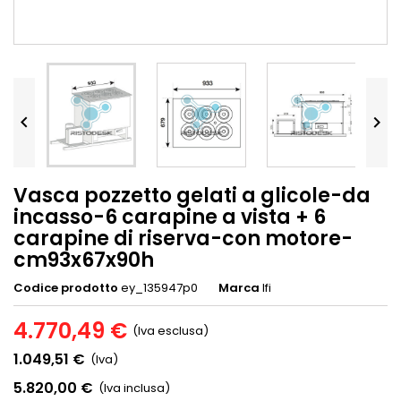


Vasca pozzetto gelati a glicole-da
incasso-6 carapine a vista + 6
carapine di riserva-con motore-
cm93x67x90h
Codice prodotto
ey_135947p0
Marca
Ifi
4.770,49 €
(Iva esclusa)
1.049,51 €
(Iva)
5.820,00 €
(Iva inclusa)