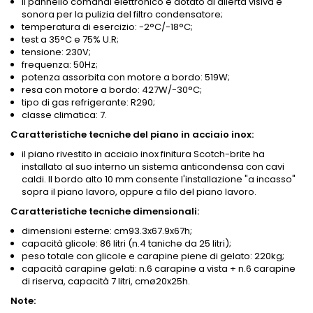
il pannello comandi elettronico è dotato di allerta visiva e
sonora per la pulizia del filtro condensatore;
temperatura di esercizio: -2°C/-18°C;
test a 35°C e 75% U.R;
tensione: 230V;
frequenza: 50Hz;
potenza assorbita con motore a bordo: 519W;
resa con motore a bordo: 427W/-30°C;
tipo di gas refrigerante: R290;
classe climatica: 7.
Caratteristiche tecniche del piano in acciaio inox:
il piano rivestito in acciaio inox finitura Scotch-brite ha
installato al suo interno un sistema anticondensa con cavi
caldi. Il bordo alto 10 mm consente l'installazione "a incasso"
sopra il piano lavoro, oppure a filo del piano lavoro.
Caratteristiche tecniche dimensionali:
dimensioni esterne: cm93.3x67.9x67h;
capacità glicole: 86 litri (n.4 taniche da 25 litri);
peso totale con glicole e carapine piene di gelato: 220kg;
capacità carapine gelati: n.6 carapine a vista + n.6 carapine
di riserva, capacità 7 litri, cmø20x25h.
Note: