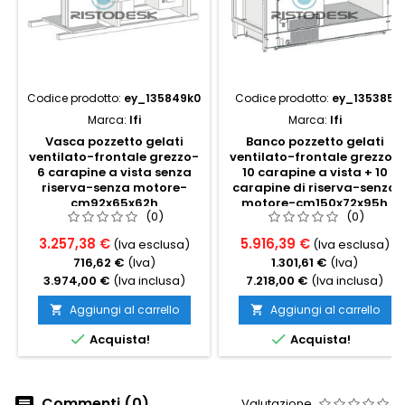
Codice prodotto:
ey_135849k0
Codice prodotto:
ey_135385
Marca:
Ifi
Marca:
Ifi
Vasca pozzetto gelati
Banco pozzetto gelati
ventilato-frontale grezzo-
ventilato-frontale grezzo-
6 carapine a vista senza
10 carapine a vista + 10
riserva-senza motore-
carapine di riserva-senza
cm92x65x62h
motore-cm150x72x95h
(0)
(0)
3.257,38 €
5.916,39 €
(Iva esclusa)
(Iva esclusa)
716,62 €
(Iva)
1.301,61 €
(Iva)
3.974,00 €
(Iva inclusa)
7.218,00 €
(Iva inclusa)
Aggiungi al carrello
Aggiungi al carrello




Acquista!
Acquista!
Commenti (0)
Valutazione