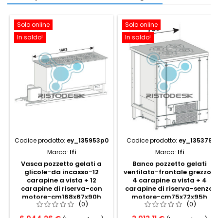
Solo online
Solo online
In saldo!
In saldo!
Codice prodotto:
ey_135953p0
Codice prodotto:
ey_135379
Marca:
Ifi
Marca:
Ifi
Vasca pozzetto gelati a
Banco pozzetto gelati
glicole-da incasso-12
ventilato-frontale grezzo-
carapine a vista + 12
4 carapine a vista + 4
carapine di riserva-con
carapine di riserva-senza
motore-cm168x67x90h
motore-cm75x72x95h
(0)
(0)