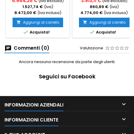
6.944,26 €
3.913,11 €
(Iva esclusa)
(Iva esclusa)
1.527,74 €
(Iva)
860,89 €
(Iva)
8.472,00 €
(Iva inclusa)
4.774,00 €
(Iva inclusa)
Aggiungi al carrello
Aggiungi al carrello




Acquista!
Acquista!
Commenti (0)
Valutazione
Ancora nessuna recensione da parte degli utenti.
Seguici su Facebook

INFORMAZIONI AZIENDALI

INFORMAZIONI CLIENTE