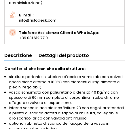
amministrazione)
E-mail:
info@ristodesk.com
Telefono Assistenza Clienti e WhatsApp:
+39 081 612 7719
Descrizione
Dettagli del prodotto
Caratteristiche tecniche della struttura:
struttura portante in tubolare d'acciaio verniciato con polveri
epossidiche a forno a 180°C con elementi di irrigidimento e
piedini regolabili;
vasca schiumata con poliuretano a densità 40 Kg/mc con
spessore di 60 mm completa di serpentina in tubo di rame
affogata e valvola di espansione;
interno vasca in acciaio inox finitura 2B con angoli arrotondati
e piletta di scarico dotata di tappo di chiusura, collegabile
allo scarico idrico con valvola anti riflusso;
optional rubinetto di scarico dell'acqua della vasca in
assenza di allaccio idrico;