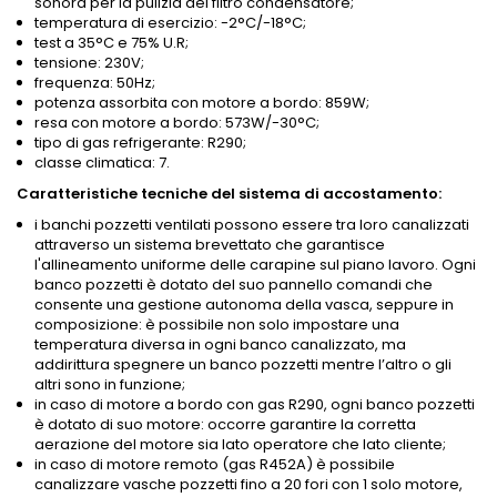
sonora per la pulizia del filtro condensatore;
temperatura di esercizio: -2°C/-18°C;
test a 35°C e 75% U.R;
tensione: 230V;
frequenza: 50Hz;
potenza assorbita con motore a bordo: 859W;
resa con motore a bordo: 573W/-30°C;
tipo di gas refrigerante: R290;
classe climatica: 7.
Caratteristiche tecniche del sistema di accostamento:
i banchi pozzetti ventilati possono essere tra loro canalizzati
attraverso un sistema brevettato che garantisce
l'allineamento uniforme delle carapine sul piano lavoro. Ogni
banco pozzetti è dotato del suo pannello comandi che
consente una gestione autonoma della vasca, seppure in
composizione: è possibile non solo impostare una
temperatura diversa in ogni banco canalizzato, ma
addirittura spegnere un banco pozzetti mentre l’altro o gli
altri sono in funzione;
in caso di motore a bordo con gas R290, ogni banco pozzetti
è dotato di suo motore: occorre garantire la corretta
aerazione del motore sia lato operatore che lato cliente;
in caso di motore remoto (gas R452A) è possibile
canalizzare vasche pozzetti fino a 20 fori con 1 solo motore,