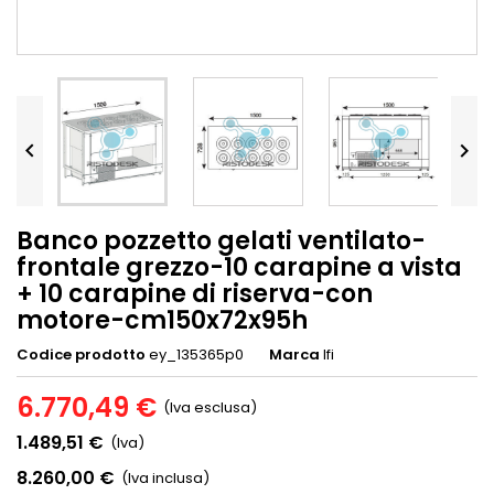


Banco pozzetto gelati ventilato-
frontale grezzo-10 carapine a vista
+ 10 carapine di riserva-con
motore-cm150x72x95h
Codice prodotto
ey_135365p0
Marca
Ifi
6.770,49 €
(Iva esclusa)
1.489,51 €
(Iva)
8.260,00 €
(Iva inclusa)