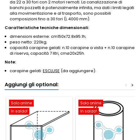
da 22 a 30 fori con 2 motori remoti. La canalizzazione di
banchi pozzetti è potenzialmente infinita, ma dati i limiti legati
alla movimentazione e al trasporto, sono possibili
composizioni fino a 30 fori (L 4000 mm).
Caratteristiche tecniche dimensionali:
dimensioni esterne: cm150x72.8x95.1h;
peso netto: 220kg;
capacità carapine gelati: n.10 carapine a vista + n.10 carapine
di riserva, capacità 7 litri, cmø20x25h.
Note:
carapine gelati:
ESCLUSE
(da aggiungere).
Aggiungi gli optional:
<
>
Solo online
Solo online
In saldo!
In saldo!