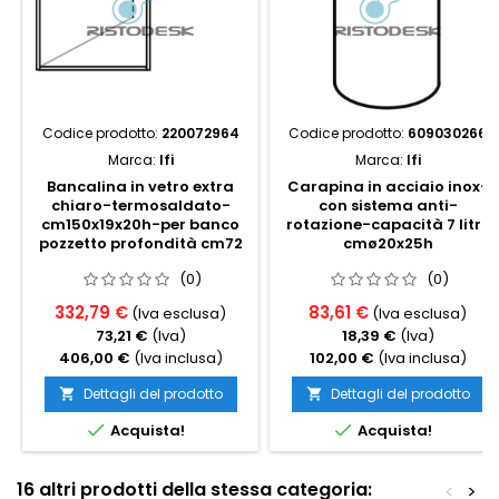
Codice prodotto:
220072964
Codice prodotto:
609030266
Marca:
Ifi
Marca:
Ifi
Bancalina in vetro extra
Carapina in acciaio inox-
chiaro-termosaldato-
con sistema anti-
cm150x19x20h-per banco
rotazione-capacità 7 litri,
pozzetto profondità cm72
cmø20x25h
(0)
(0)
332,79 €
83,61 €
(Iva esclusa)
(Iva esclusa)
73,21 €
(Iva)
18,39 €
(Iva)
406,00 €
(Iva inclusa)
102,00 €
(Iva inclusa)
Dettagli del prodotto
Dettagli del prodotto




Acquista!
Acquista!
16 altri prodotti della stessa categoria:
<
>