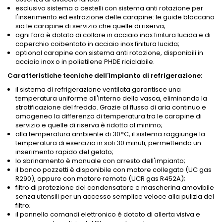
esclusivo sistema a cestelli con sistema anti rotazione per
l'inserimento ed estrazione delle carapine: le guide bloccano
sia le carapine di servizio che quelle di riserva;
ogni foro è dotato di collare in acciaio inox finitura lucida e di
coperchio coibentato in acciaio inox finitura lucida;
optional carapine con sistema anti rotazione, disponibili in
acciaio inox o in polietilene PHDE riciclabile.
Caratteristiche tecniche dell'impianto di refrigerazione:
il sistema di refrigerazione ventilata garantisce una
temperatura uniforme all'interno della vasca, eliminando la
stratificazione del freddo. Grazie al flusso di aria continuo e
omogeneo la differenza di temperatura tra le carapine di
servizio e quelle di riserva è ridotta al minimo;
alla temperatura ambiente di 30°C, il sistema raggiunge la
temperatura di esercizio in soli 30 minuti, permettendo un
inserimento rapido del gelato;
lo sbrinamento è manuale con arresto dell'impianto;
il banco pozzetti è disponibile con motore collegato (UC gas
R290), oppure con motore remoto (UCR gas R452A);
filtro di protezione del condensatore e mascherina amovibile
senza utensili per un accesso semplice veloce alla pulizia del
filtro;
il pannello comandi elettronico è dotato di allerta visiva e