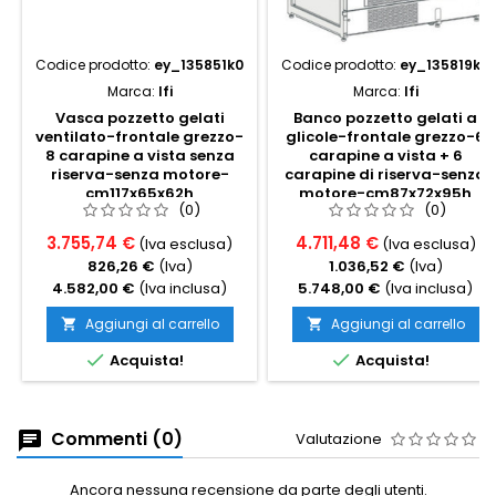
Codice prodotto:
ey_135851k0
Codice prodotto:
ey_135819k0
Marca:
Ifi
Marca:
Ifi
Vasca pozzetto gelati
Banco pozzetto gelati a
ventilato-frontale grezzo-
glicole-frontale grezzo-6
8 carapine a vista senza
carapine a vista + 6
riserva-senza motore-
carapine di riserva-senza
cm117x65x62h
motore-cm87x72x95h
(0)
(0)
3.755,74 €
4.711,48 €
(Iva esclusa)
(Iva esclusa)
826,26 €
(Iva)
1.036,52 €
(Iva)
4.582,00 €
(Iva inclusa)
5.748,00 €
(Iva inclusa)
Aggiungi al carrello
Aggiungi al carrello




Acquista!
Acquista!
Commenti (0)
Valutazione
Ancora nessuna recensione da parte degli utenti.