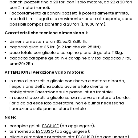
banchi pozzetti fino a 20 fori con 1 solo motore, da 22 a 28 fori
con 2 motori remoti;
l'accostamento di banchi pozzetti è potenzialmente infinito,
ma dati i limiti legati alla movimentazione e al trasporto, sono
possibili composizioni fino a 28 fori (L 4000 mm).
Caratteristiche tecniche dimensionali:
dimensioni esterne: cm62.5x72.8x95.1h;
capacità glicole: 35 litri (n.2 taniche da 25 litri);
peso totale con glicole e carapine piene di gelato: 113kg;
capacità carapine gelati: n.4 carapine a vista, capacità 7 litri,
cmø20x25h.
ATTENZIONE! Aerazione vano motore:
in caso di pozzetti a glicole con riserva e motore a bordo,
l'espulsione dell'aria calda avviene lato cliente: è
obbligatoria l'aerazione sulla pannellatura frontale;
in caso di pozzetti a glicole senza riserva e motore a bordo,,
l'aria calda esce lato operatore, non è quindi necessaria
l'aerazione sulla pannellatura frontale.
Note:
carapine gelati:
ESCLUSE
(da aggiungere);
termometro:
ESCLUSO
(da aggiungere);
glicole alimentare premiscelato:
ESCLUSO
(da aggiungere).