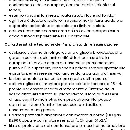
contenimento delle carapine, con materiale isolante sul
fondo;
esterno vasca in lamiera zincata su tutti i lati e sul fondo;
ogni foro è dotato di collare in acciaio inox finitura lucida e di
coperchio coibentato in acciaio inox finitura lucida;
optional carapine con sistema anti rotazione, disponibili in
acciaio inox o in polietilene PHDE riciclabile.
Caratteristiche tecniche dell'impianto di refrigerazione:
esclusivo sistema di refrigerazione a glicole brevettato, che
garantisce una reale uniformità di temperatura tra la
carapina di servizio e quella di riserva, in particolare nel
punto più in superficie, rendendo il gelato sempre spatolabile
e pronto per essere servito, anche dalla carapina di riserva;
lo sbrinamento è manuale con arresto dell'impianto;
optional glicole alimentare premiscelato in tanica da 25 litri,
pronto per essere inserito direttamente all'interno della
vasca attraverso il foro sul piano lavoro. Il foro può essere
chiuso con il termometro, sempre optional. Nel pacco
documenti viene fornito il beccuccio per facilitare
l'inserimento del glicole;
il banco pozzetti è disponibile con motore a bordo (UC gas
R290), oppure con motore remoto (UCR gas R452A);
filtro di protezione del condensatore e mascherina amovibile