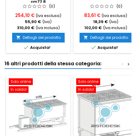
cm72.8
(0)
(0)
254,10 €
83,61 €
(Iva esclusa)
(Iva esclusa)
55,90 €
(Iva)
18,39 €
(Iva)
310,00 €
(Iva inclusa)
102,00 €
(Iva inclusa)
Dettagli del prodotto
Dettagli del prodotto




Acquista!
Acquista!
16 altri prodotti della stessa categoria:
<
>
Solo online
Solo online
In saldo!
In saldo!