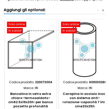
Aggiungi gli optional:
<
>
Solo online
Solo online
In saldo!
In saldo!
Codice prodotto:
220073004
Codice prodotto:
609030266
Marca:
Ifi
Marca:
Ifi
Bancalina in vetro extra
Carapina in acciaio inox-
chiaro-termosaldato-
con sistema anti-
cm62.5x19x20h-per banco
rotazione-capacità 7 litri,
pozzetto profondità
cmø20x25h