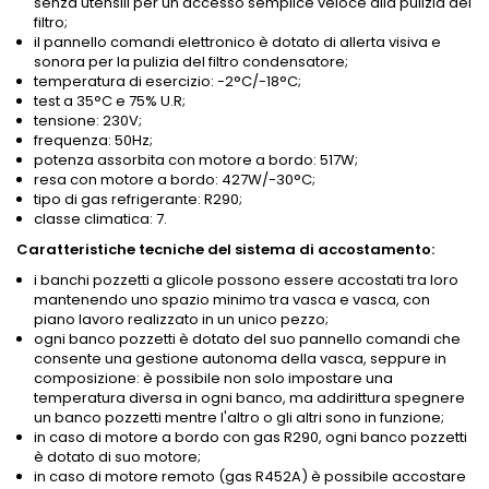
senza utensili per un accesso semplice veloce alla pulizia del
filtro;
il pannello comandi elettronico è dotato di allerta visiva e
sonora per la pulizia del filtro condensatore;
temperatura di esercizio: -2°C/-18°C;
test a 35°C e 75% U.R;
tensione: 230V;
frequenza: 50Hz;
potenza assorbita con motore a bordo: 517W;
resa con motore a bordo: 427W/-30°C;
tipo di gas refrigerante: R290;
classe climatica: 7.
Caratteristiche tecniche del sistema di accostamento:
i banchi pozzetti a glicole possono essere accostati tra loro
mantenendo uno spazio minimo tra vasca e vasca, con
piano lavoro realizzato in un unico pezzo;
ogni banco pozzetti è dotato del suo pannello comandi che
consente una gestione autonoma della vasca, seppure in
composizione: è possibile non solo impostare una
temperatura diversa in ogni banco, ma addirittura spegnere
un banco pozzetti mentre l'altro o gli altri sono in funzione;
in caso di motore a bordo con gas R290, ogni banco pozzetti
è dotato di suo motore;
in caso di motore remoto (gas R452A) è possibile accostare