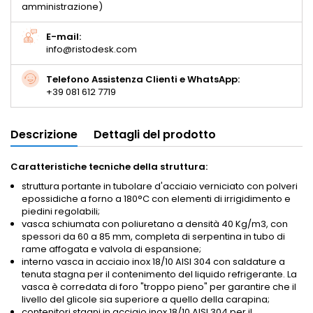
amministrazione)
E-mail:
info@ristodesk.com
Telefono Assistenza Clienti e WhatsApp:
+39 081 612 7719
Descrizione
Dettagli del prodotto
Caratteristiche tecniche della struttura:
struttura portante in tubolare d'acciaio verniciato con polveri
epossidiche a forno a 180°C con elementi di irrigidimento e
piedini regolabili;
vasca schiumata con poliuretano a densità 40 Kg/m3, con
spessori da 60 a 85 mm, completa di serpentina in tubo di
rame affogata e valvola di espansione;
interno vasca in acciaio inox 18/10 AISI 304 con saldature a
tenuta stagna per il contenimento del liquido refrigerante. La
vasca è corredata di foro "troppo pieno" per garantire che il
livello del glicole sia superiore a quello della carapina;
contenitori stagni in acciaio inox 18/10 AISI 304 per il