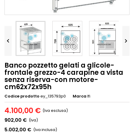


Banco pozzetto gelati a glicole-
frontale grezzo-4 carapine a vista
senza riserva-con motore-
cm62x72x95h
Codice prodotto
ey_135793p0
Marca
Ifi
4.100,00 €
(Iva esclusa)
902,00 €
(Iva)
5.002,00 €
(Iva inclusa)