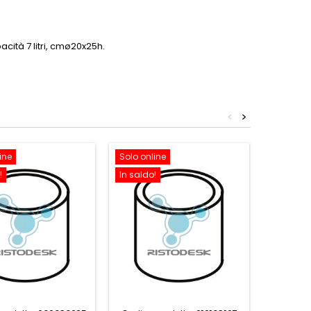
acità 7 litri, cmø20x25h.
<
>
ine
Solo online
Solo onl
!
In saldo!
In saldo!