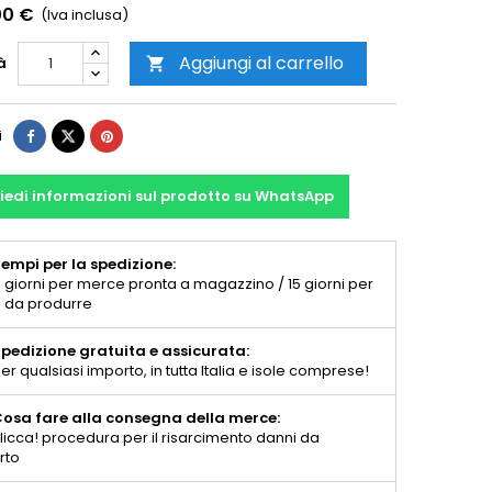
00 €
(Iva inclusa)
Aggiungi al carrello
à

i
iedi informazioni sul prodotto su WhatsApp
empi per la spedizione:
 giorni per merce pronta a magazzino / 15 giorni per
 da produrre
pedizione gratuita e assicurata:
er qualsiasi importo, in tutta Italia e isole comprese!
osa fare alla consegna della merce:
licca! procedura per il risarcimento danni da
rto