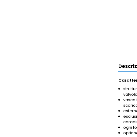
Descri
Caratter
strutt
valvol
vasca i
scarico
estern
esclusi
carapin
ogni fo
optiona