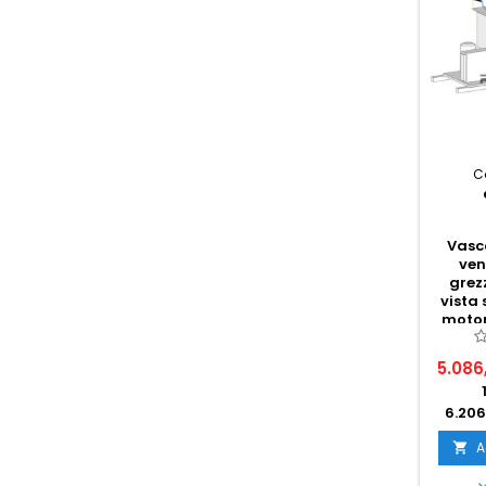
C
Vasca
ven
grez
vista
moto
5.086
6.206
A
