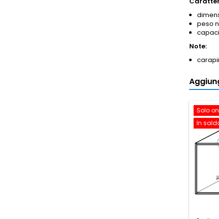
Caratter
dimens
peso n
capacit
Note:
carapi
Aggiung
Solo on
In sald