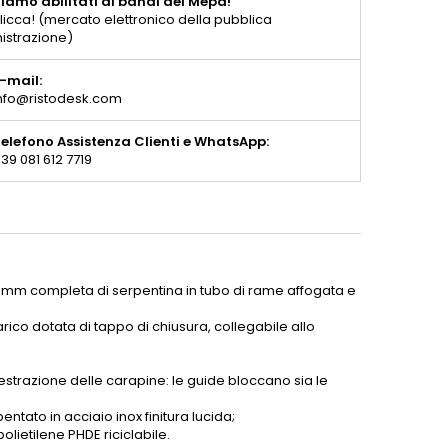
iamo abilitati ai bandi del Mepa!
licca! (mercato elettronico della pubblica
istrazione)
-mail:
nfo@ristodesk.com
elefono Assistenza Clienti e WhatsApp:
39 081 612 7719
 mm completa di serpentina in tubo di rame affogata e
carico dotata di tappo di chiusura, collegabile allo
 estrazione delle carapine: le guide bloccano sia le
entato in acciaio inox finitura lucida;
olietilene PHDE riciclabile.