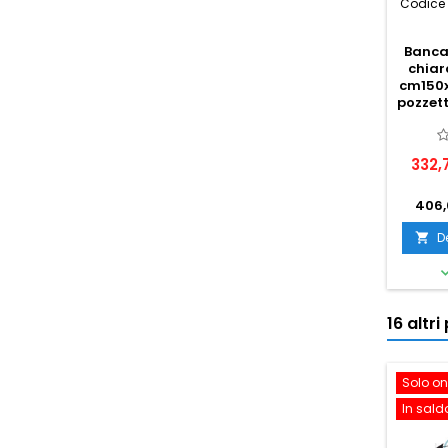
Codice 
Bancal
chiar
cm150x
pozzet
332,
406,
D

16 altr
Solo on
In sald