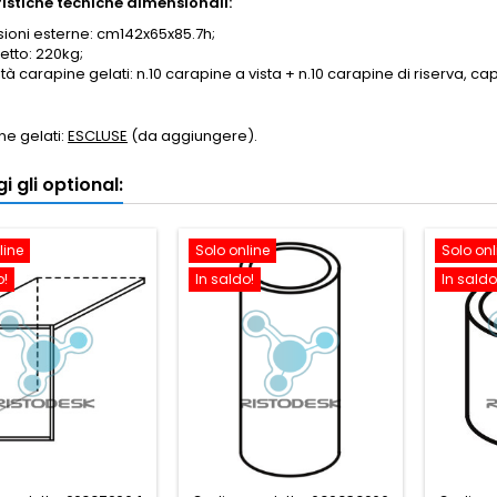
istiche tecniche dimensionali:
ioni esterne: cm142x65x85.7h;
etto: 220kg;
à carapine gelati: n.10 carapine a vista + n.10 carapine di riserva, cap
ne gelati:
ESCLUSE
(da aggiungere).
i gli optional:
line
Solo online
Solo onl
o!
In saldo!
In saldo