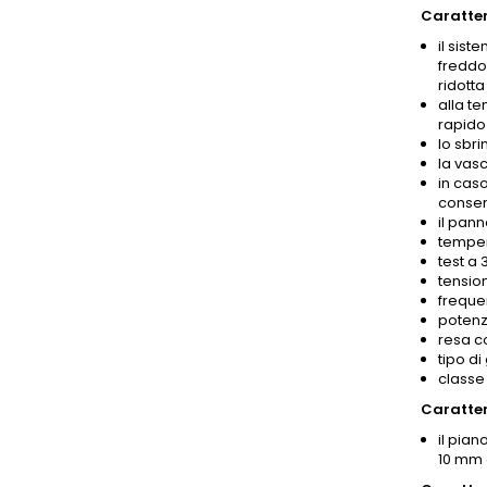
Caratter
il sist
freddo.
ridotta
alla t
rapido
lo sbr
la vas
in caso
consent
il pann
temper
test a 
tensio
freque
potenz
resa c
tipo di
classe 
Caratter
il pian
10 mm c