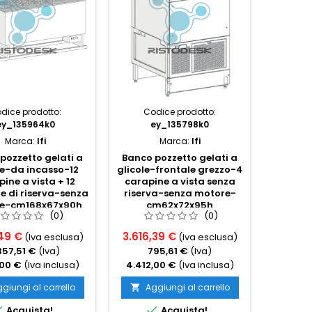
dice prodotto:
Codice prodotto:
Cod
ey_135964k0
ey_135798k0
e
Marca:
Ifi
Marca:
Ifi
pozzetto gelati a
Banco pozzetto gelati a
Vasca 
le-da incasso-12
glicole-frontale grezzo-4
vent
ine a vista + 12
carapine a vista senza
grezz
e di riserva-senza
riserva-senza motore-
vista s
e-cm168x67x90h
cm62x72x95h
cm
(0)
(0)
49 €
3.616,39 €
5.667,
(Iva esclusa)
(Iva esclusa)
357,51 €
(Iva)
795,61 €
(Iva)
1.
,00 €
(Iva inclusa)
4.412,00 €
(Iva inclusa)
6.914,
giungi al carrello
Aggiungi al carrello
Ag




Acquista!
Acquista!