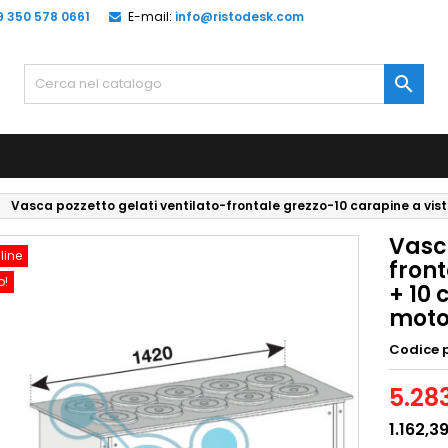
9 350 578 0661
E-mail:
info@ristodesk.com

Vasca pozzetto gelati ventilato-frontale grezzo-10 carapine a vis
Vasca
line
front
o!
+ 10 
moto
Codice 
5.28
1.162,3