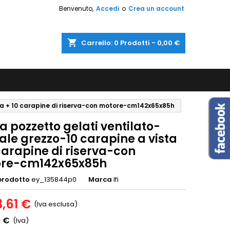
Benvenuto,
Accedi
o
Crea un account
shopping_cart
Carrello:
0
Prodotti - 0,00 €
ta + 10 carapine di riserva-con motore-cm142x65x85h
 pozzetto gelati ventilato-
ale grezzo-10 carapine a vista
carapine di riserva-con
re-cm142x65x85h
prodotto
ey_135844p0
Marca
Ifi
3,61 €
(Iva esclusa)
9 €
(Iva)