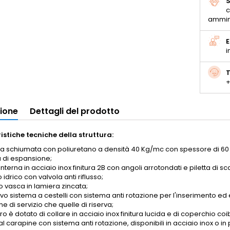
S
c
ammin
E
i
T
+
zione
Dettagli del prodotto
istiche tecniche della struttura:
ura schiumata con poliuretano a densità 40 Kg/mc con spessore di 60
a di espansione;
nterna in acciaio inox finitura 2B con angoli arrotondati e piletta di s
 idrico con valvola anti riflusso;
o vasca in lamiera zincata;
vo sistema a cestelli con sistema anti rotazione per l'inserimento ed
e di servizio che quelle di riserva;
ro è dotato di collare in acciaio inox finitura lucida e di coperchio coib
l carapine con sistema anti rotazione, disponibili in acciaio inox o in p