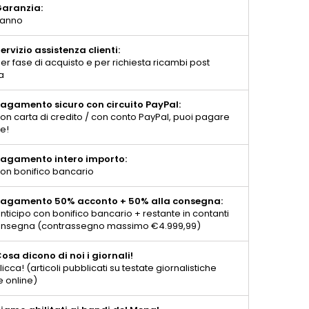
aranzia:
 anno
ervizio assistenza clienti:
er fase di acquisto e per richiesta ricambi post
a
agamento sicuro con circuito PayPal:
on carta di credito / con conto PayPal, puoi pagare
te!
agamento intero importo:
on bonifico bancario
agamento 50% acconto + 50% alla consegna:
nticipo con bonifico bancario + restante in contanti
consegna (contrassegno massimo €4.999,99)
osa dicono di noi i giornali!
licca! (articoli pubblicati su testate giornalistiche
e online)