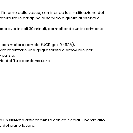
l'interno della vasca, eliminando la stratificazione del
tura tra le carapine di servizio e quelle di riserva è
sercizio in soli 30 minuti, permettendo un inserimento
re con motore remoto (UCR gas R452A);
rre realizzare una griglia forata e amovibile per
 pulizia;
zia del filtro condensatore;
erno un sistema anticondensa con cavi caldi. Il bordo alto
o del piano lavoro.