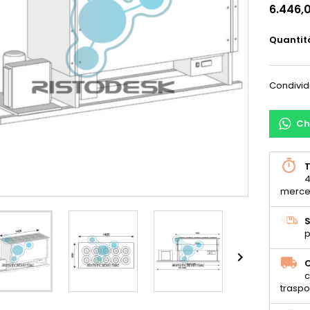
6.446,
Quantit
Condivid
Ch
T
4
merce
S
p

C
c
traspo