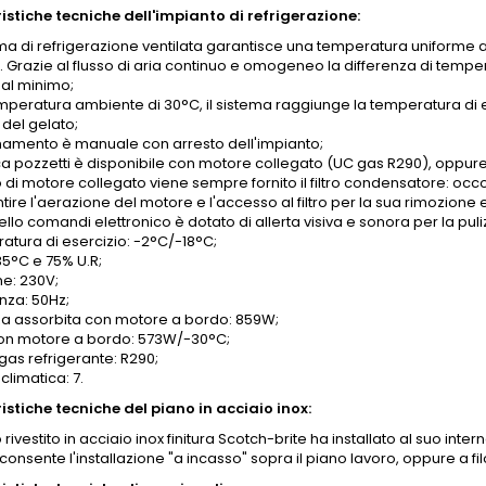
istiche tecniche dell'impianto di refrigerazione:
ema di refrigerazione ventilata garantisce una temperatura uniforme al
 Grazie al flusso di aria continuo e omogeneo la differenza di tempera
 al minimo;
emperatura ambiente di 30°C, il sistema raggiunge la temperatura di e
 del gelato;
inamento è manuale con arresto dell'impianto;
ca pozzetti è disponibile con motore collegato (UC gas R290), oppu
 di motore collegato viene sempre fornito il filtro condensatore: occo
ire l'aerazione del motore e l'accesso al filtro per la sua rimozione e
ello comandi elettronico è dotato di allerta visiva e sonora per la puli
atura di esercizio: -2°C/-18°C;
35°C e 75% U.R;
ne: 230V;
nza: 50Hz;
a assorbita con motore a bordo: 859W;
on motore a bordo: 573W/-30°C;
 gas refrigerante: R290;
climatica: 7.
istiche tecniche del piano in acciaio inox:
o rivestito in acciaio inox finitura Scotch-brite ha installato al suo int
onsente l'installazione "a incasso" sopra il piano lavoro, oppure a fil