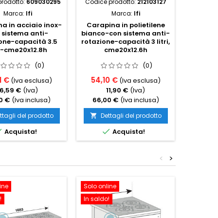
prodotto:
609030295
Codice prodotto:
212103127
Codice p
Marca:
Ifi
Marca:
Ifi
a in acciaio inox-
Carapina in polietilene
Lava
 sistema anti-
bianco-con sistema anti-
care
one-capacità 3.5
rotazione-capacità 3 litri,
contin
ri-cmø20x12.8h
cmø20x12.6h
gelat
(0)
(0)
1 €
54,10 €
165,5
(Iva esclusa)
(Iva esclusa)
16,59 €
(Iva)
11,90 €
(Iva)
3
0 €
(Iva inclusa)
66,00 €
(Iva inclusa)
202,0
ttagli del prodotto
Dettagli del prodotto
Det




Acquista!
Acquista!
<
>
ine
Solo online
Solo onl
!
In saldo!
In saldo!