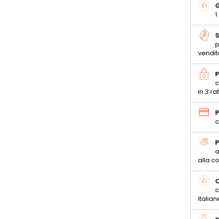
G
1
S
p
vendit
P
c
in 3 ra
P
c
P
a
alla 
C
c
italian