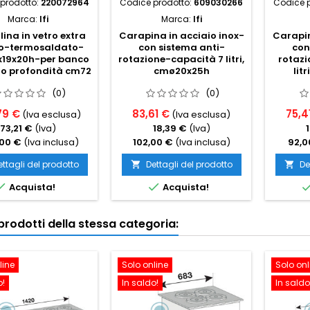
prodotto:
220072964
Codice prodotto:
609030266
Codice 
Marca:
Ifi
Marca:
Ifi
ina in vetro extra
Carapina in acciaio inox-
Carapin
o-termosaldato-
con sistema anti-
con
19x20h-per banco
rotazione-capacità 7 litri,
rotazi
to profondità cm72
cmø20x25h
lit
(0)
(0)
79 €
83,61 €
75,4
(Iva esclusa)
(Iva esclusa)
73,21 €
(Iva)
18,39 €
(Iva)
00 €
(Iva inclusa)
102,00 €
(Iva inclusa)
92,0
ettagli del prodotto
Dettagli del prodotto
De




Acquista!
Acquista!
i prodotti della stessa categoria:
line
Solo online
Solo onl
o!
In saldo!
In saldo