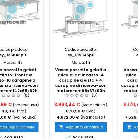
odice prodotto:
Codice prodotto:
Co
ey_135843p0
ey_135945p0
Marca:
Ifi
Marca:
Ifi
 pozzetto gelati
Vasca pozzetto gelati a
Vasca 
tilato-frontale
glicole-da incasso-4
glico
zo-10 carapine a
carapine a vista + 4
carap
 senza riserva-con
carapine di riserva-con
carapin
re-cm142x65x62h
motore-cm68x67x90h
motor
(0)
(0)
,89 €
3.993,44 €
6.170,
(Iva esclusa)
(Iva esclusa)
1.119,11 €
(Iva)
878,56 €
(Iva)
1.
,00 €
(Iva inclusa)
4.872,00 €
(Iva inclusa)
7.528
ggiungi al carrello
Aggiungi al carrello
Ag




Acquista!
Acquista!